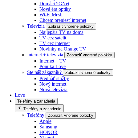
Domáci 5GNet
Nová éra optiky
Wi-Fi Mesh
Chcem preniesť internet
Televízia
Zobraziť vnorené položky
Najlepšia TV na doma
TV cez satelit
TV cez internet
Novinky na Orange TV
Internet + televízia
Zobraziť vnorené položky
Internet + TV
Ponuka Love
Ste náš zákazník?
Zobraziť vnorené položky
Predĺžiť služby
Nový internet
Nová televízia
Love
Telefóny a zariadenia
Telefóny a zariadenia
Telefóny
Zobraziť vnorené položky
Apple
Samsung
HONOR
Xiaomi