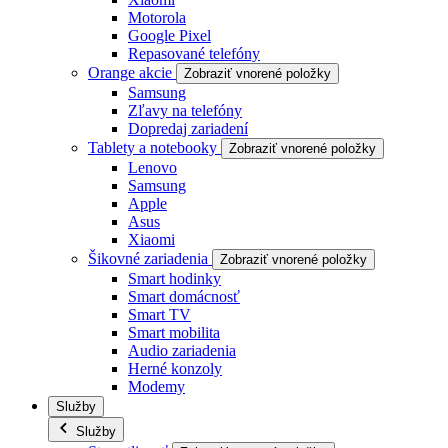
Motorola
Google Pixel
Repasované telefóny
Orange akcie
Zobraziť vnorené položky
Samsung
Zľavy na telefóny
Dopredaj zariadení
Tablety a notebooky
Zobraziť vnorené položky
Lenovo
Samsung
Apple
Asus
Xiaomi
Šikovné zariadenia
Zobraziť vnorené položky
Smart hodinky
Smart domácnosť
Smart TV
Smart mobilita
Audio zariadenia
Herné konzoly
Modemy
Služby
Služby