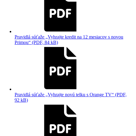
Pravidlá súťaže „Vyhrajte kredit na 12 mesiacov s novou
Primou“ (PDF, 84 kB)
Pravidlá súťaže „Vyhrajte novú telku s Orange TV“ (PDF,
92 kB)