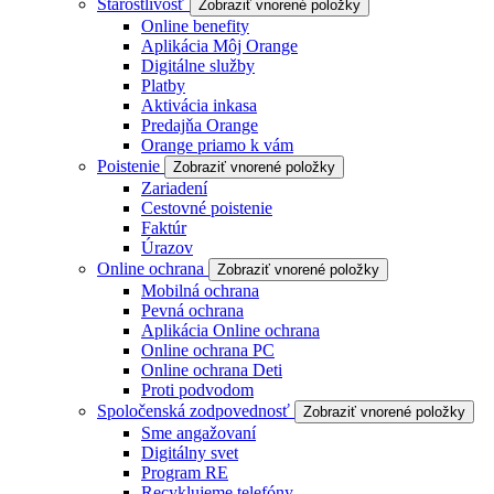
Starostlivosť
Zobraziť vnorené položky
Online benefity
Aplikácia Môj Orange
Digitálne služby
Platby
Aktivácia inkasa
Predajňa Orange
Orange priamo k vám
Poistenie
Zobraziť vnorené položky
Zariadení
Cestovné poistenie
Faktúr
Úrazov
Online ochrana
Zobraziť vnorené položky
Mobilná ochrana
Pevná ochrana
Aplikácia Online ochrana
Online ochrana PC
Online ochrana Deti
Proti podvodom
Spoločenská zodpovednosť
Zobraziť vnorené položky
Sme angažovaní
Digitálny svet
Program RE
Recyklujeme telefóny