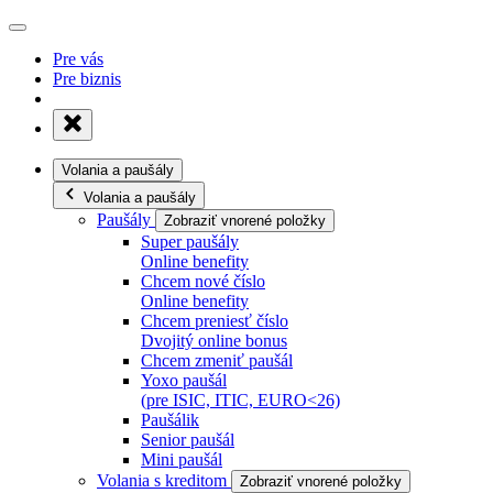
Pre vás
Pre biznis
Volania a paušály
Volania a paušály
Paušály
Zobraziť vnorené položky
Super paušály
Online benefity
Chcem nové číslo
Online benefity
Chcem preniesť číslo
Dvojitý online bonus
Chcem zmeniť paušál
Yoxo paušál
(pre ISIC, ITIC, EURO<26)
Paušálik
Senior paušál
Mini paušál
Volania s kreditom
Zobraziť vnorené položky