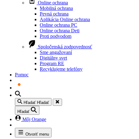
Online ochrana
Mobilná ochrana
Pevná ochrana
Aplikácia Online ochrana
Online ochrana PC
Online ochrana Deti
Proti podvodom
Spoločenská zodpovednosť
Sme angažovaní
Digitálny svet
Program RE
Recyklujeme telefóny
Pomoc
Hľadať
Hľadať
Hľadať
Môj Orange
Otvoriť menu