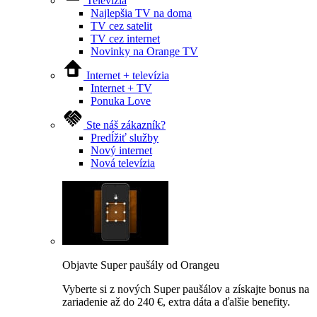
Televízia
Najlepšia TV na doma
TV cez satelit
TV cez internet
Novinky na Orange TV
Internet + televízia
Internet + TV
Ponuka Love
Ste náš zákazník?
Predĺžiť služby
Nový internet
Nová televízia
Objavte Super paušály od Orangeu
Vyberte si z nových Super paušálov a získajte bonus na
zariadenie až do 240 €, extra dáta a ďalšie benefity.