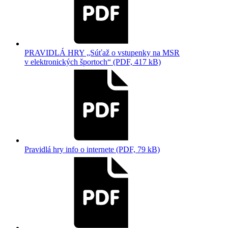
PRAVIDLÁ HRY „Súťaž o vstupenky na MSR
v elektronických športoch“ (PDF, 417 kB)
Pravidlá hry info o internete (PDF, 79 kB)