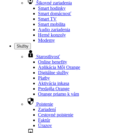
Šikovné zariadenia
Smart hodinky
Smart domácnosť
Smart TV
Smart mobilita
Audio zariadenia
Herné konzoly
Modemy
Služby
Starostlivosť
Online benefity
Aplikácia Môj Orange
Digitálne služby
Platby
Aktivácia inkasa
Predajňa Orange
Orange priamo k vám
Poistenie
Zariadení
Cestovné poistenie
Faktúr
Úrazov