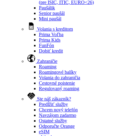
(pre ISIC, ITIC, EURO<26)
Paušálik
Senior paušál
Mini paušál
Volania s kreditom
Prima Voľba
Prima Kids
FunFón
Dobiť kredit
Zahraničie
Roaming
Roamingové balíky
Volania do zahraničia
Cestovné poistenie
Regulovaný roaming
Ste náš zákazník?
Predĺžiť služby
Chcem nový telefón
Navzájom zadarmo
Ostatné služby
Odporučte Orange
eSIM