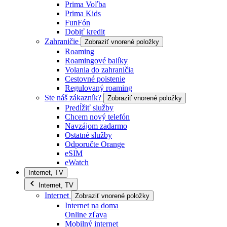
Prima Voľba
Prima Kids
FunFón
Dobiť kredit
Zahraničie
Zobraziť vnorené položky
Roaming
Roamingové balíky
Volania do zahraničia
Cestovné poistenie
Regulovaný roaming
Ste náš zákazník?
Zobraziť vnorené položky
Predĺžiť služby
Chcem nový telefón
Navzájom zadarmo
Ostatné služby
Odporučte Orange
eSIM
eWatch
Internet, TV
Internet, TV
Internet
Zobraziť vnorené položky
Internet na doma
Online zľava
Mobilný internet