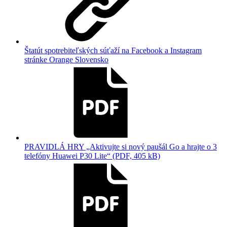
Štatút spotrebiteľských súťaží na Facebook a Instagram
stránke Orange Slovensko
PRAVIDLÁ HRY „Aktivujte si nový paušál Go a hrajte o 3
telefóny Huawei P30 Lite“ (PDF, 405 kB)