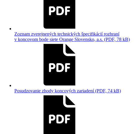
Zoznam zverejnených technických špecifikácií rozhraní
v koncovom bode siete Orange Slovensko, a.s. (PDF, 78 kB)
Posudzovanie zhody koncových zariadení (PDF, 74 kB)