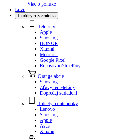
Viac o ponuke
Love
Telefóny a zariadenia
Telefóny
Apple
Samsung
HONOR
Xiaomi
Motorola
Google Pixel
Repasované telefóny
Orange akcie
Samsung
Zľavy na telefóny
Dopredaj zariadení
Tablety a notebooky
Lenovo
Samsung
Apple
Asus
Xiaomi