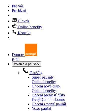
Pre vás
Pre biznis
Človek
Online benefity
Kontakt
Domov
je tu
Volania a paušály
Paušály
Super paušály
Online benefity
Chcem nové číslo
Online benefity
Chcem preniesť číslo
Dvojitý online bonus
Chcem zmeniť paušál
Yoxo paušál