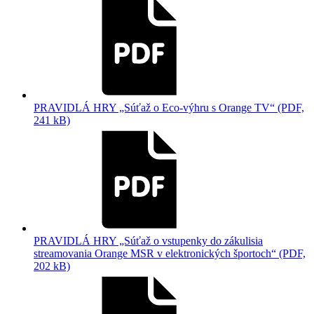
PRAVIDLÁ HRY „Súťaž o Eco-výhru s Orange TV“ (PDF,
241 kB)
PRAVIDLÁ HRY „Súťaž o vstupenky do zákulisia
streamovania Orange MSR v elektronických športoch“ (PDF,
202 kB)