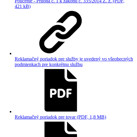
Poučenie - Príloha č. 1 k zákonu č. 335/2014 Z. z. (PDF,
421 kB)
Reklamačný poriadok pre služby je uvedený vo všeobecných
podmienkach pre konkrétnu službu
Reklamačný poriadok pre tovar (PDF, 1,8 MB)