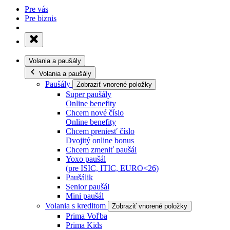
Pre vás
Pre biznis
Volania a paušály
Volania a paušály
Paušály
Zobraziť vnorené položky
Super paušály
Online benefity
Chcem nové číslo
Online benefity
Chcem preniesť číslo
Dvojitý online bonus
Chcem zmeniť paušál
Yoxo paušál
(pre ISIC, ITIC, EURO<26)
Paušálik
Senior paušál
Mini paušál
Volania s kreditom
Zobraziť vnorené položky
Prima Voľba
Prima Kids