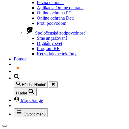
Pevná ochrana
Aplikácia Online ochrana
Online ochrana PC
Online ochrana Deti
Proti podvodom
Spoločenská zodpovednosť
Sme angažovaní
Digitálny svet
Program RE
Recyklujeme telefóny
Pomoc
Hľadať
Hľadať
Hľadať
Môj Orange
Otvoriť menu