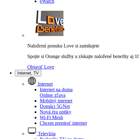
eWatch
Naloženú ponuku Love si zamilujete
Spojte si Orange služby a získajte naložené benefity aj 
Objaviť Love
Internet, TV
Internet
Internet na doma
Online zľava
Mobilný internet
Domáci 5GNet
Nová éra optiky
Wi-Fi Mesh
Chcem preniesť internet
Televízia