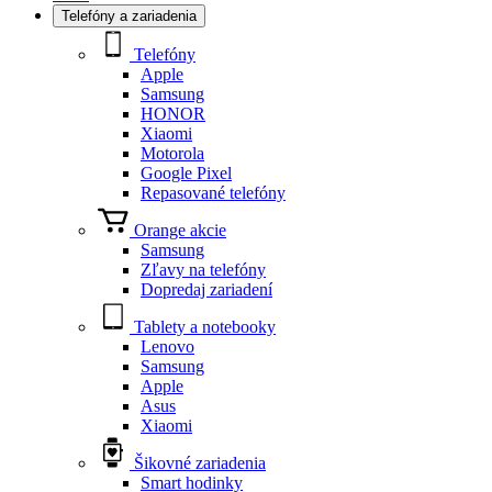
Telefóny a zariadenia
Telefóny
Apple
Samsung
HONOR
Xiaomi
Motorola
Google Pixel
Repasované telefóny
Orange akcie
Samsung
Zľavy na telefóny
Dopredaj zariadení
Tablety a notebooky
Lenovo
Samsung
Apple
Asus
Xiaomi
Šikovné zariadenia
Smart hodinky