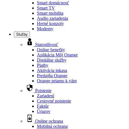
Smart domácnosť
Smart TV
Smart mobilita
Audio zariadenia
Herné konzoly
Modemy
Služby
Starostlivosť
Online benefity
Aplikácia Môj Orange
Digitálne služby
Platby
Aktivácia inkasa
Predajňa Orange
Orange priamo k vám
Poistenie
Zariadení
Cestovné poistenie
Faktúr
Úrazov
Online ochrana
Mobilná ochrana