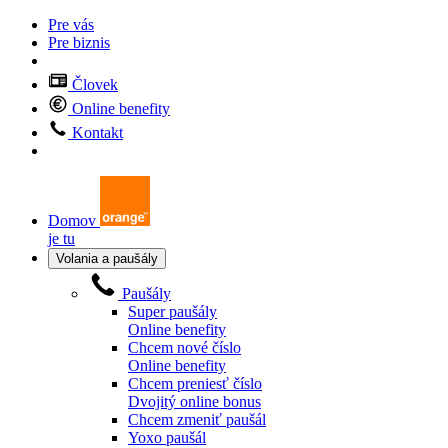
Pre vás
Pre biznis
Človek
Online benefity
Kontakt
Domov
je tu
Volania a paušály
Paušály
Super paušály
Online benefity
Chcem nové číslo
Online benefity
Chcem preniesť číslo
Dvojitý online bonus
Chcem zmeniť paušál
Yoxo paušál