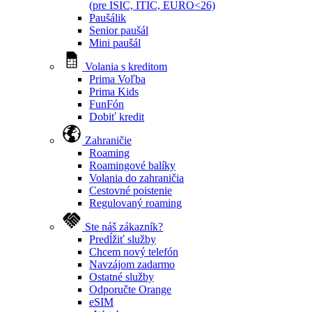
(pre ISIC, ITIC, EURO<26)
Paušálik
Senior paušál
Mini paušál
Volania s kreditom
Prima Voľba
Prima Kids
FunFón
Dobiť kredit
Zahraničie
Roaming
Roamingové balíky
Volania do zahraničia
Cestovné poistenie
Regulovaný roaming
Ste náš zákazník?
Predĺžiť služby
Chcem nový telefón
Navzájom zadarmo
Ostatné služby
Odporučte Orange
eSIM