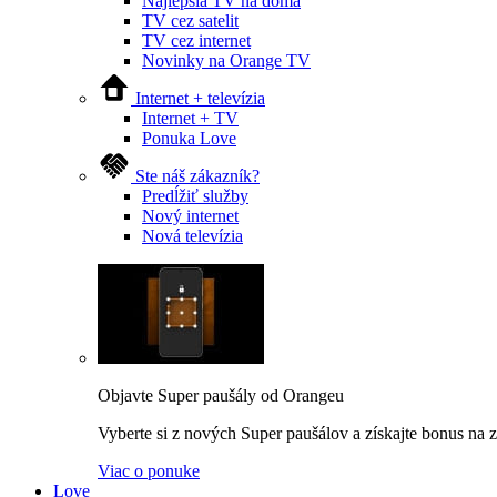
Najlepšia TV na doma
TV cez satelit
TV cez internet
Novinky na Orange TV
Internet + televízia
Internet + TV
Ponuka Love
Ste náš zákazník?
Predĺžiť služby
Nový internet
Nová televízia
Objavte Super paušály od Orangeu
Vyberte si z nových Super paušálov a získajte bonus na za
Viac o ponuke
Love