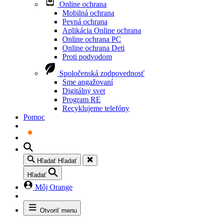
Online ochrana
Mobilná ochrana
Pevná ochrana
Aplikácia Online ochrana
Online ochrana PC
Online ochrana Deti
Proti podvodom
Spoločenská zodpovednosť
Sme angažovaní
Digitálny svet
Program RE
Recyklujeme telefóny
Pomoc
Hľadať
Hľadať
Hľadať
Môj Orange
Otvoriť menu