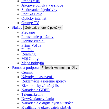
Prenos čísla
Akciové ponuky v e-shope
Sledovanie objednávky
Ponuka Love
Optický internet
Orange TV
Služby
Zobraziť vnorené položky
Predajne
Porovnanie paušálov
Dobitie kreditu
Prima Voľba
FunFón
Roaming
Môj Orange
Mapa pokrytia
Pomoc a podpora
Zobraziť vnorené položky
Cenník
Návody a nastavenia
Reklamácie a riešenie sporov
Elektronický záručný list
Nariadenie GDPR
Telemarketing
Nevyžiadané volania
Nariadenie o digitálnych službách
Kvalitatívne ukazovatele služieb