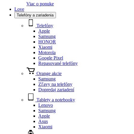
Viac o ponuke
Love
Telefóny a zariadenia
Telefóny
Apple
Samsung
HONOR
Xiaomi
Motorola
Google Pixel
Repasované telefóny
Orange akcie
Samsung
Zľavy na telefóny
Dopredaj zariadení
Tablety a notebooky
Lenovo
Samsung
Apple
Asus
Xiaomi