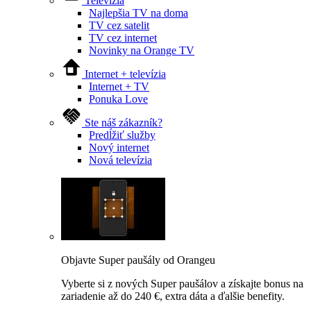
Televízia
Najlepšia TV na doma
TV cez satelit
TV cez internet
Novinky na Orange TV
Internet + televízia
Internet + TV
Ponuka Love
Ste náš zákazník?
Predĺžiť služby
Nový internet
Nová televízia
Objavte Super paušály od Orangeu
Vyberte si z nových Super paušálov a získajte bonus na
zariadenie až do 240 €, extra dáta a ďalšie benefity.