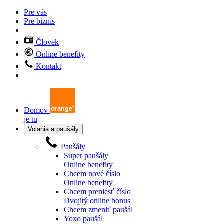
Pre vás
Pre biznis
Človek
Online benefity
Kontakt
Domov
je tu
Volania a paušály
Paušály
Super paušály
Online benefity
Chcem nové číslo
Online benefity
Chcem preniesť číslo
Dvojitý online bonus
Chcem zmeniť paušál
Yoxo paušál