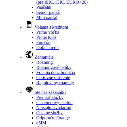
(pre ISIC, ITIC, EURO<26)
Paušálik
Senior paušál
Mini paušál
Volania s kreditom
Prima Voľba
Prima Kids
FunFón
Dobiť kredit
Zahraničie
Roaming
Roamingové balíky
Volania do zahraničia
Cestovné poistenie
Regulovaný roaming
Ste náš zákazník?
Predĺžiť služby
Chcem nový telefón
Navzájom zadarmo
Ostatné služby
Odporučte Orange
eSIM