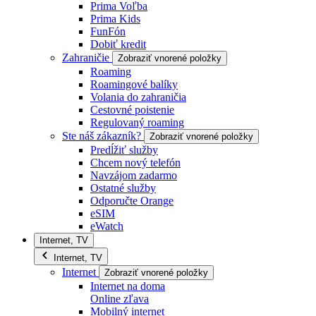
Prima Voľba
Prima Kids
FunFón
Dobiť kredit
Zahraničie
Zobraziť vnorené položky
Roaming
Roamingové balíky
Volania do zahraničia
Cestovné poistenie
Regulovaný roaming
Ste náš zákazník?
Zobraziť vnorené položky
Predĺžiť služby
Chcem nový telefón
Navzájom zadarmo
Ostatné služby
Odporučte Orange
eSIM
eWatch
Internet, TV
Internet, TV
Internet
Zobraziť vnorené položky
Internet na doma
Online zľava
Mobilný internet