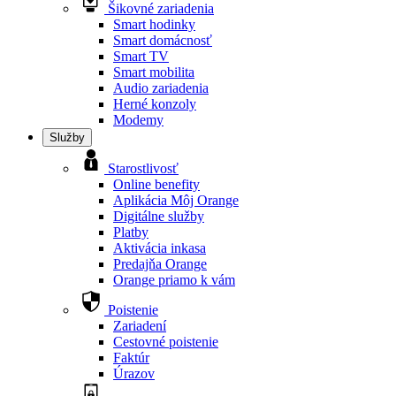
Šikovné zariadenia
Smart hodinky
Smart domácnosť
Smart TV
Smart mobilita
Audio zariadenia
Herné konzoly
Modemy
Služby
Starostlivosť
Online benefity
Aplikácia Môj Orange
Digitálne služby
Platby
Aktivácia inkasa
Predajňa Orange
Orange priamo k vám
Poistenie
Zariadení
Cestovné poistenie
Faktúr
Úrazov