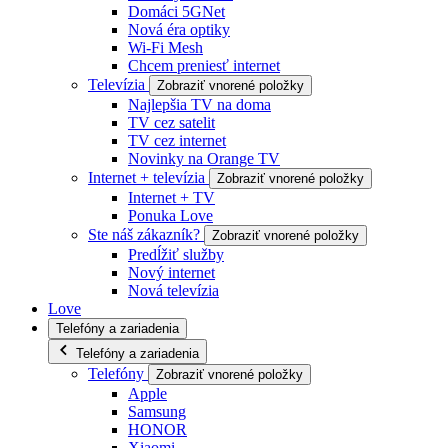
Domáci 5GNet
Nová éra optiky
Wi-Fi Mesh
Chcem preniesť internet
Televízia
Zobraziť vnorené položky
Najlepšia TV na doma
TV cez satelit
TV cez internet
Novinky na Orange TV
Internet + televízia
Zobraziť vnorené položky
Internet + TV
Ponuka Love
Ste náš zákazník?
Zobraziť vnorené položky
Predĺžiť služby
Nový internet
Nová televízia
Love
Telefóny a zariadenia
Telefóny a zariadenia
Telefóny
Zobraziť vnorené položky
Apple
Samsung
HONOR
Xiaomi