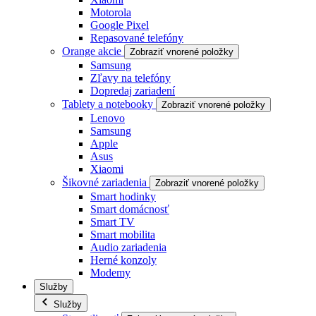
Motorola
Google Pixel
Repasované telefóny
Orange akcie
Zobraziť vnorené položky
Samsung
Zľavy na telefóny
Dopredaj zariadení
Tablety a notebooky
Zobraziť vnorené položky
Lenovo
Samsung
Apple
Asus
Xiaomi
Šikovné zariadenia
Zobraziť vnorené položky
Smart hodinky
Smart domácnosť
Smart TV
Smart mobilita
Audio zariadenia
Herné konzoly
Modemy
Služby
Služby