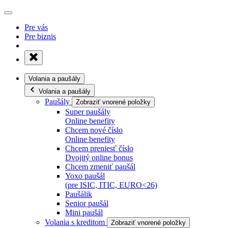
Pre vás
Pre biznis
Volania a paušály
Volania a paušály
Paušály
Zobraziť vnorené položky
Super paušály
Online benefity
Chcem nové číslo
Online benefity
Chcem preniesť číslo
Dvojitý online bonus
Chcem zmeniť paušál
Yoxo paušál
(pre ISIC, ITIC, EURO<26)
Paušálik
Senior paušál
Mini paušál
Volania s kreditom
Zobraziť vnorené položky