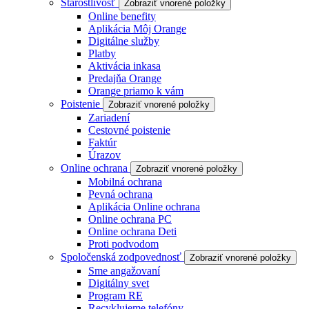
Starostlivosť
Zobraziť vnorené položky
Online benefity
Aplikácia Môj Orange
Digitálne služby
Platby
Aktivácia inkasa
Predajňa Orange
Orange priamo k vám
Poistenie
Zobraziť vnorené položky
Zariadení
Cestovné poistenie
Faktúr
Úrazov
Online ochrana
Zobraziť vnorené položky
Mobilná ochrana
Pevná ochrana
Aplikácia Online ochrana
Online ochrana PC
Online ochrana Deti
Proti podvodom
Spoločenská zodpovednosť
Zobraziť vnorené položky
Sme angažovaní
Digitálny svet
Program RE
Recyklujeme telefóny