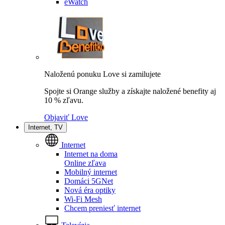
eWatch
Naloženú ponuku Love si zamilujete
Spojte si Orange služby a získajte naložené benefity aj
10 % zľavu.
Objaviť Love
Internet, TV
Internet
Internet na doma
Online zľava
Mobilný internet
Domáci 5GNet
Nová éra optiky
Wi-Fi Mesh
Chcem preniesť internet