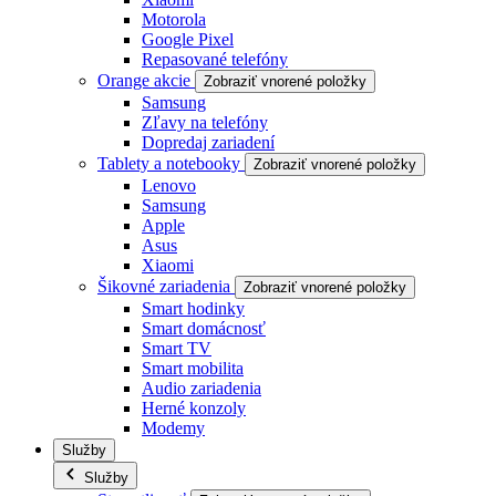
Motorola
Google Pixel
Repasované telefóny
Orange akcie
Zobraziť vnorené položky
Samsung
Zľavy na telefóny
Dopredaj zariadení
Tablety a notebooky
Zobraziť vnorené položky
Lenovo
Samsung
Apple
Asus
Xiaomi
Šikovné zariadenia
Zobraziť vnorené položky
Smart hodinky
Smart domácnosť
Smart TV
Smart mobilita
Audio zariadenia
Herné konzoly
Modemy
Služby
Služby