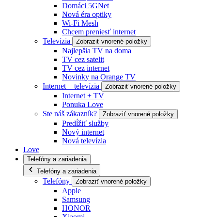
Domáci 5GNet
Nová éra optiky
Wi-Fi Mesh
Chcem preniesť internet
Televízia
Zobraziť vnorené položky
Najlepšia TV na doma
TV cez satelit
TV cez internet
Novinky na Orange TV
Internet + televízia
Zobraziť vnorené položky
Internet + TV
Ponuka Love
Ste náš zákazník?
Zobraziť vnorené položky
Predĺžiť služby
Nový internet
Nová televízia
Love
Telefóny a zariadenia
Telefóny a zariadenia
Telefóny
Zobraziť vnorené položky
Apple
Samsung
HONOR
Xiaomi