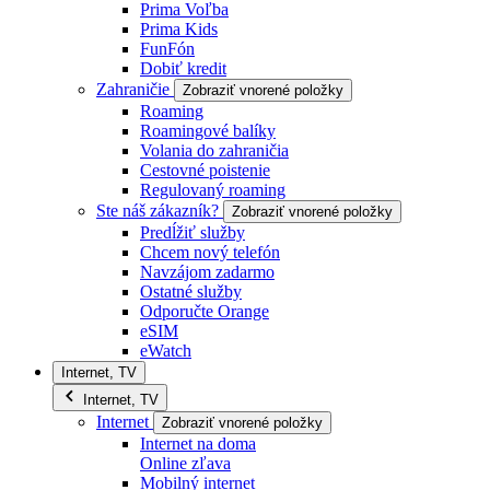
Prima Voľba
Prima Kids
FunFón
Dobiť kredit
Zahraničie
Zobraziť vnorené položky
Roaming
Roamingové balíky
Volania do zahraničia
Cestovné poistenie
Regulovaný roaming
Ste náš zákazník?
Zobraziť vnorené položky
Predĺžiť služby
Chcem nový telefón
Navzájom zadarmo
Ostatné služby
Odporučte Orange
eSIM
eWatch
Internet, TV
Internet, TV
Internet
Zobraziť vnorené položky
Internet na doma
Online zľava
Mobilný internet