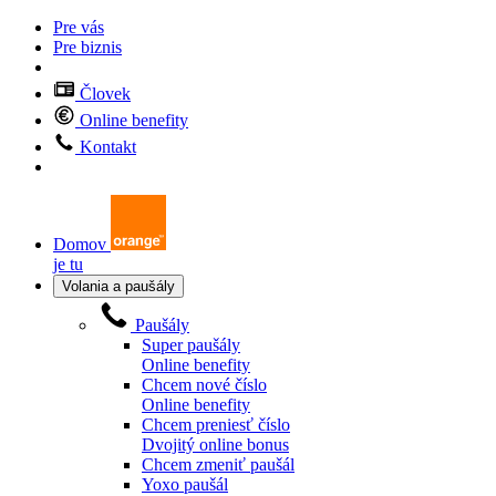
Pre vás
Pre biznis
Človek
Online benefity
Kontakt
Domov
je tu
Volania a paušály
Paušály
Super paušály
Online benefity
Chcem nové číslo
Online benefity
Chcem preniesť číslo
Dvojitý online bonus
Chcem zmeniť paušál
Yoxo paušál