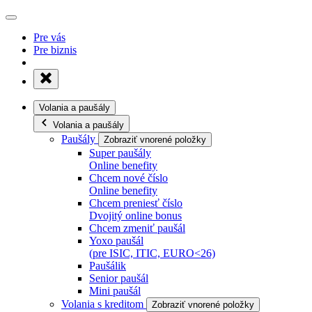
Pre vás
Pre biznis
Volania a paušály
Volania a paušály
Paušály
Zobraziť vnorené položky
Super paušály
Online benefity
Chcem nové číslo
Online benefity
Chcem preniesť číslo
Dvojitý online bonus
Chcem zmeniť paušál
Yoxo paušál
(pre ISIC, ITIC, EURO<26)
Paušálik
Senior paušál
Mini paušál
Volania s kreditom
Zobraziť vnorené položky