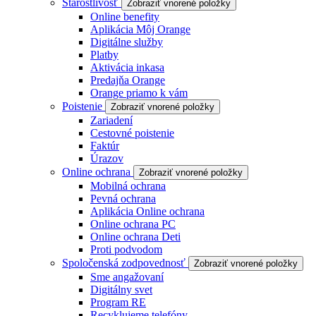
Starostlivosť
Zobraziť vnorené položky
Online benefity
Aplikácia Môj Orange
Digitálne služby
Platby
Aktivácia inkasa
Predajňa Orange
Orange priamo k vám
Poistenie
Zobraziť vnorené položky
Zariadení
Cestovné poistenie
Faktúr
Úrazov
Online ochrana
Zobraziť vnorené položky
Mobilná ochrana
Pevná ochrana
Aplikácia Online ochrana
Online ochrana PC
Online ochrana Deti
Proti podvodom
Spoločenská zodpovednosť
Zobraziť vnorené položky
Sme angažovaní
Digitálny svet
Program RE
Recyklujeme telefóny