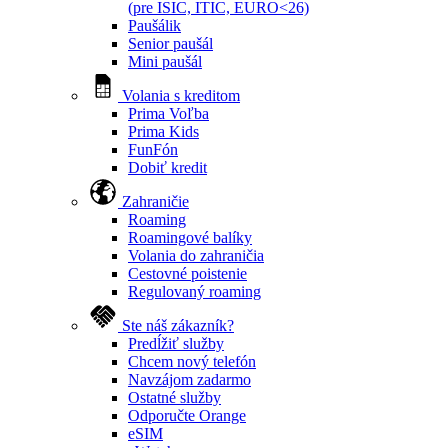
(pre ISIC, ITIC, EURO<26)
Paušálik
Senior paušál
Mini paušál
Volania s kreditom
Prima Voľba
Prima Kids
FunFón
Dobiť kredit
Zahraničie
Roaming
Roamingové balíky
Volania do zahraničia
Cestovné poistenie
Regulovaný roaming
Ste náš zákazník?
Predĺžiť služby
Chcem nový telefón
Navzájom zadarmo
Ostatné služby
Odporučte Orange
eSIM