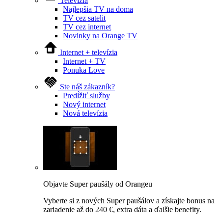
Televízia
Najlepšia TV na doma
TV cez satelit
TV cez internet
Novinky na Orange TV
Internet + televízia
Internet + TV
Ponuka Love
Ste náš zákazník?
Predĺžiť služby
Nový internet
Nová televízia
Objavte Super paušály od Orangeu
Vyberte si z nových Super paušálov a získajte bonus na
zariadenie až do 240 €, extra dáta a ďalšie benefity.