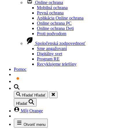
Online ochrana
Mobilná ochrana
Pevná ochrana
Aplikácia Online ochrana
Online ochrana PC
Online ochrana Deti
Proti podvodom
Spoločenská zodpovednosť
Sme angažovaní
Digitálny svet
Program RE
Recyklujeme telefóny
Pomoc
Hľadať
Hľadať
Hľadať
Môj Orange
Otvoriť menu