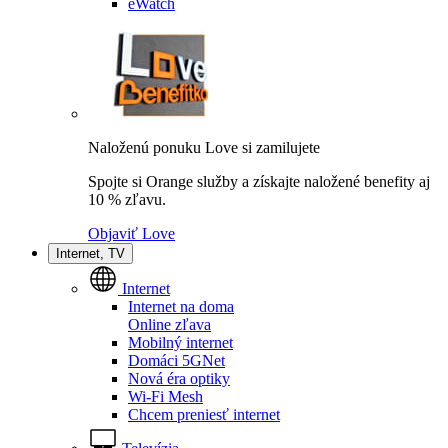
eWatch
Naloženú ponuku Love si zamilujete
Spojte si Orange služby a získajte naložené benefity aj
10 % zľavu.
Objaviť Love
Internet, TV
Internet
Internet na doma
Online zľava
Mobilný internet
Domáci 5GNet
Nová éra optiky
Wi-Fi Mesh
Chcem preniesť internet