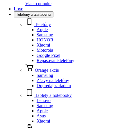
Viac o ponuke
Love
Telefóny a zariadenia
Telefóny
Apple
Samsung
HONOR
Xiaomi
Motorola
Google Pixel
Repasované telefóny
Orange akcie
Samsung
Zľavy na telefóny
Dopredaj zariadení
Tablety a notebooky
Lenovo
Samsung
Apple
Asus
Xiaomi