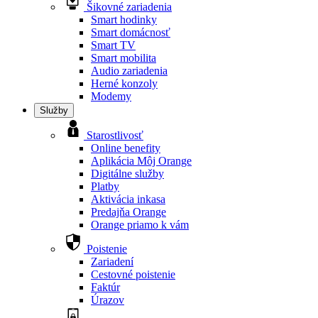
Šikovné zariadenia
Smart hodinky
Smart domácnosť
Smart TV
Smart mobilita
Audio zariadenia
Herné konzoly
Modemy
Služby
Starostlivosť
Online benefity
Aplikácia Môj Orange
Digitálne služby
Platby
Aktivácia inkasa
Predajňa Orange
Orange priamo k vám
Poistenie
Zariadení
Cestovné poistenie
Faktúr
Úrazov