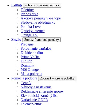
E-shop
Zobraziť vnorené položky
Telefóny
Prenos čísla
Akciové ponuky v e-shope
Sledovanie objednávky
Ponuka Love
Optický internet
Orange TV
Služby
Zobraziť vnorené položky
Predajne
Porovnanie paušálov
Dobitie kreditu
Prima Voľba
FunFón
Roaming
Môj Orange
Mapa pokrytia
Pomoc a podpora
Zobraziť vnorené položky
Cenník
Návody a nastavenia
Reklamácie a riešenie sporov
Elektronický záručný list
Nariadenie GDPR
Telemarketing