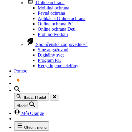
Online ochrana
Mobilná ochrana
Pevná ochrana
Aplikácia Online ochrana
Online ochrana PC
Online ochrana Deti
Proti podvodom
Spoločenská zodpovednosť
Sme angažovaní
Digitálny svet
Program RE
Recyklujeme telefóny
Pomoc
Hľadať
Hľadať
Hľadať
Môj Orange
Otvoriť menu