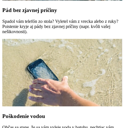
Pád bez zjavnej príčiny
Spadol vám telefón zo stola? Vyletel vám z vrecka alebo z ruky?
Poistenie kryje aj pády bez zjavnej príčiny (napr. kvôli vašej
nešikovnosti).
Poškodenie vodou
Občas sa stane, že sa vám vyleje voda v batohu, nechtiac vám