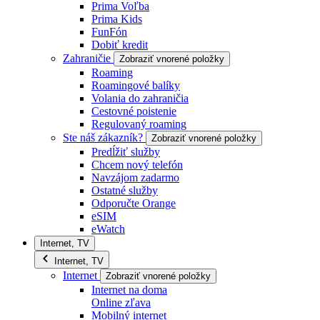
Prima Voľba
Prima Kids
FunFón
Dobiť kredit
Zahraničie
Zobraziť vnorené položky
Roaming
Roamingové balíky
Volania do zahraničia
Cestovné poistenie
Regulovaný roaming
Ste náš zákazník?
Zobraziť vnorené položky
Predĺžiť služby
Chcem nový telefón
Navzájom zadarmo
Ostatné služby
Odporučte Orange
eSIM
eWatch
Internet, TV
Internet, TV
Internet
Zobraziť vnorené položky
Internet na doma
Online zľava
Mobilný internet