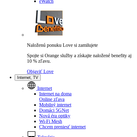
eWatch
Naloženú ponuku Love si zamilujete
Spojte si Orange služby a získajte naložené benefity aj
10 % zľavu.
Objaviť Love
Internet, TV
Internet
Internet na doma
Online zľava
Mobilný internet
Domáci 5GNet
Nová éra optiky
Wi-Fi Mesh
Chcem preniesť internet