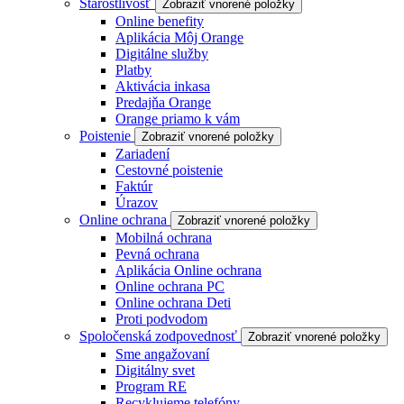
Starostlivosť
Zobraziť vnorené položky
Online benefity
Aplikácia Môj Orange
Digitálne služby
Platby
Aktivácia inkasa
Predajňa Orange
Orange priamo k vám
Poistenie
Zobraziť vnorené položky
Zariadení
Cestovné poistenie
Faktúr
Úrazov
Online ochrana
Zobraziť vnorené položky
Mobilná ochrana
Pevná ochrana
Aplikácia Online ochrana
Online ochrana PC
Online ochrana Deti
Proti podvodom
Spoločenská zodpovednosť
Zobraziť vnorené položky
Sme angažovaní
Digitálny svet
Program RE
Recyklujeme telefóny