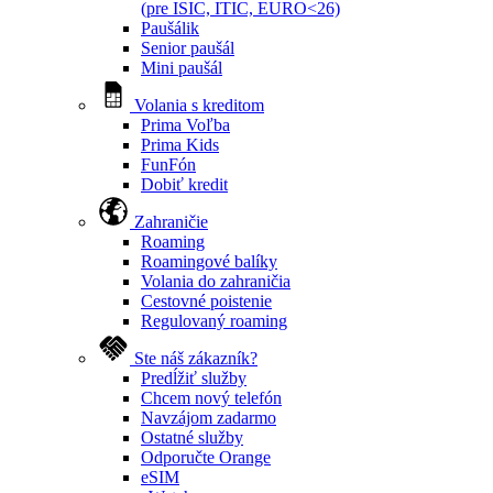
(pre ISIC, ITIC, EURO<26)
Paušálik
Senior paušál
Mini paušál
Volania s kreditom
Prima Voľba
Prima Kids
FunFón
Dobiť kredit
Zahraničie
Roaming
Roamingové balíky
Volania do zahraničia
Cestovné poistenie
Regulovaný roaming
Ste náš zákazník?
Predĺžiť služby
Chcem nový telefón
Navzájom zadarmo
Ostatné služby
Odporučte Orange
eSIM