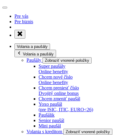
Pre vás
Pre biznis
Volania a paušály
Volania a paušály
Paušály
Zobraziť vnorené položky
Super paušály
Online benefity
Chcem nové číslo
Online benefity
Chcem preniesť číslo
Dvojitý online bonus
Chcem zmeniť paušál
Yoxo paušál
(pre ISIC, ITIC, EURO<26)
Paušálik
Senior paušál
Mini paušál
Volania s kreditom
Zobraziť vnorené položky