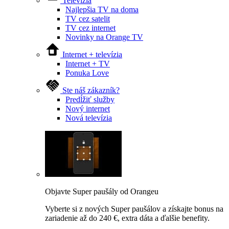
Televízia
Najlepšia TV na doma
TV cez satelit
TV cez internet
Novinky na Orange TV
Internet + televízia
Internet + TV
Ponuka Love
Ste náš zákazník?
Predĺžiť služby
Nový internet
Nová televízia
Objavte Super paušály od Orangeu
Vyberte si z nových Super paušálov a získajte bonus na
zariadenie až do 240 €, extra dáta a ďalšie benefity.