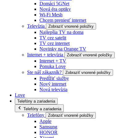
Domáci 5GNet
Nová éra optiky
Wi-Fi Mesh
Chcem preniesť internet
Televízia
Zobraziť vnorené položky
Najlepšia TV na doma
TV cez satelit
TV cez internet
Novinky na Orange TV
Internet + televízia
Zobraziť vnorené položky
Internet + TV
Ponuka Love
Ste náš zákazník?
Zobraziť vnorené položky
Predĺžiť služby
Nový internet
Nová televízia
Love
Telefóny a zariadenia
Telefóny a zariadenia
Telefóny
Zobraziť vnorené položky
Apple
Samsung
HONOR
Xiaomi