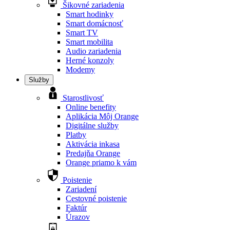
Šikovné zariadenia
Smart hodinky
Smart domácnosť
Smart TV
Smart mobilita
Audio zariadenia
Herné konzoly
Modemy
Služby
Starostlivosť
Online benefity
Aplikácia Môj Orange
Digitálne služby
Platby
Aktivácia inkasa
Predajňa Orange
Orange priamo k vám
Poistenie
Zariadení
Cestovné poistenie
Faktúr
Úrazov