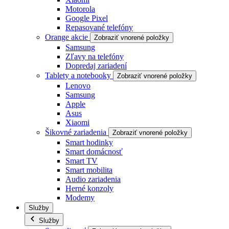
Motorola
Google Pixel
Repasované telefóny
Orange akcie
Zobraziť vnorené položky
Samsung
Zľavy na telefóny
Dopredaj zariadení
Tablety a notebooky
Zobraziť vnorené položky
Lenovo
Samsung
Apple
Asus
Xiaomi
Šikovné zariadenia
Zobraziť vnorené položky
Smart hodinky
Smart domácnosť
Smart TV
Smart mobilita
Audio zariadenia
Herné konzoly
Modemy
Služby
Služby