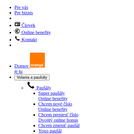
Pre vás
Pre biznis
Človek
Online benefity
Kontakt
Domov
je tu
Volania a paušály
Paušály
Super paušály
Online benefity
Chcem nové číslo
Online benefity
Chcem preniesť číslo
Dvojitý online bonus
Chcem zmeniť paušál
Yoxo paušál