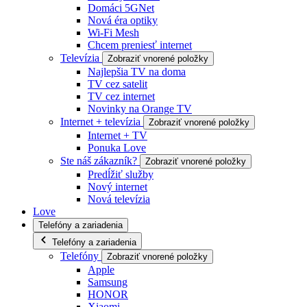
Domáci 5GNet
Nová éra optiky
Wi-Fi Mesh
Chcem preniesť internet
Televízia
Zobraziť vnorené položky
Najlepšia TV na doma
TV cez satelit
TV cez internet
Novinky na Orange TV
Internet + televízia
Zobraziť vnorené položky
Internet + TV
Ponuka Love
Ste náš zákazník?
Zobraziť vnorené položky
Predĺžiť služby
Nový internet
Nová televízia
Love
Telefóny a zariadenia
Telefóny a zariadenia
Telefóny
Zobraziť vnorené položky
Apple
Samsung
HONOR
Xiaomi