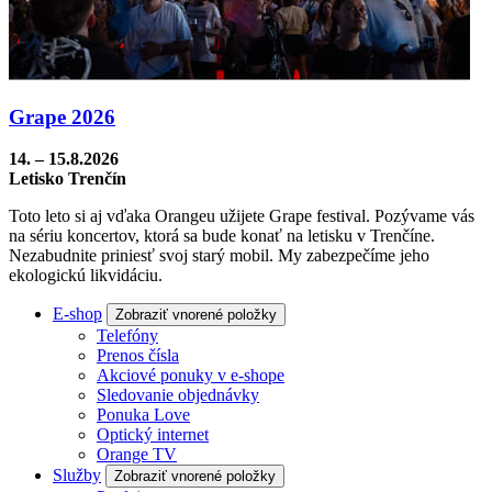
Grape 2026
14. – 15.8.2026
Letisko Trenčín
Toto leto si aj vďaka Orangeu užijete Grape festival. Pozývame vás
na sériu koncertov, ktorá sa bude konať na letisku v Trenčíne.
Nezabudnite priniesť svoj starý mobil. My zabezpečíme jeho
ekologickú likvidáciu.
E-shop
Zobraziť vnorené položky
Telefóny
Prenos čísla
Akciové ponuky v e-shope
Sledovanie objednávky
Ponuka Love
Optický internet
Orange TV
Služby
Zobraziť vnorené položky