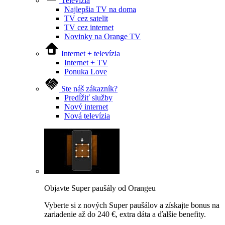
Televízia
Najlepšia TV na doma
TV cez satelit
TV cez internet
Novinky na Orange TV
Internet + televízia
Internet + TV
Ponuka Love
Ste náš zákazník?
Predĺžiť služby
Nový internet
Nová televízia
Objavte Super paušály od Orangeu
Vyberte si z nových Super paušálov a získajte bonus na
zariadenie až do 240 €, extra dáta a ďalšie benefity.