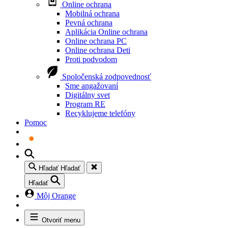
Online ochrana
Mobilná ochrana
Pevná ochrana
Aplikácia Online ochrana
Online ochrana PC
Online ochrana Deti
Proti podvodom
Spoločenská zodpovednosť
Sme angažovaní
Digitálny svet
Program RE
Recyklujeme telefóny
Pomoc
Hľadať
Hľadať
Hľadať
Môj Orange
Otvoriť menu