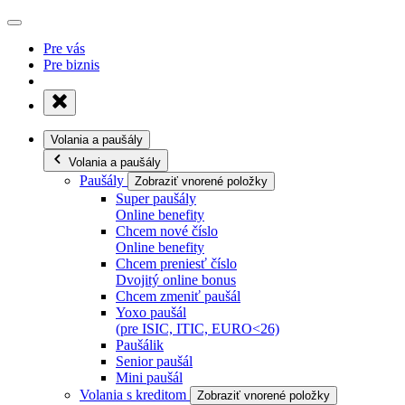
Pre vás
Pre biznis
Volania a paušály
Volania a paušály
Paušály
Zobraziť vnorené položky
Super paušály
Online benefity
Chcem nové číslo
Online benefity
Chcem preniesť číslo
Dvojitý online bonus
Chcem zmeniť paušál
Yoxo paušál
(pre ISIC, ITIC, EURO<26)
Paušálik
Senior paušál
Mini paušál
Volania s kreditom
Zobraziť vnorené položky