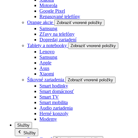
Motorola
Google Pixel
Repasované telefóny
Orange akcie
Zobraziť vnorené položky
Samsung
Zľavy na telefóny
Dopredaj zariadení
Tablety a notebooky
Zobraziť vnorené položky
Lenovo
Samsung
Apple
Asus
Xiaomi
Šikovné zariadenia
Zobraziť vnorené položky
Smart hodinky
Smart domácnosť
Smart TV
Smart mobilita
Audio zariadenia
Herné konzoly
Modemy
Služby
Služby