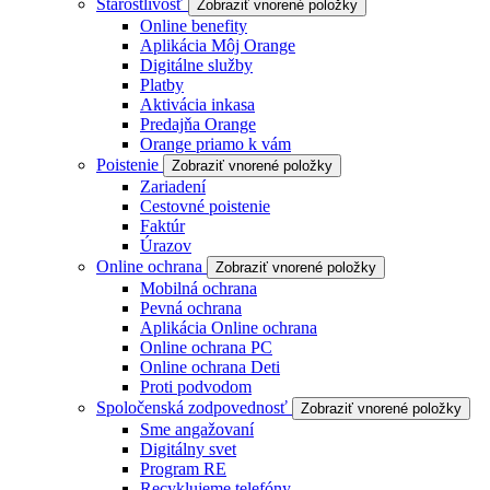
Starostlivosť
Zobraziť vnorené položky
Online benefity
Aplikácia Môj Orange
Digitálne služby
Platby
Aktivácia inkasa
Predajňa Orange
Orange priamo k vám
Poistenie
Zobraziť vnorené položky
Zariadení
Cestovné poistenie
Faktúr
Úrazov
Online ochrana
Zobraziť vnorené položky
Mobilná ochrana
Pevná ochrana
Aplikácia Online ochrana
Online ochrana PC
Online ochrana Deti
Proti podvodom
Spoločenská zodpovednosť
Zobraziť vnorené položky
Sme angažovaní
Digitálny svet
Program RE
Recyklujeme telefóny