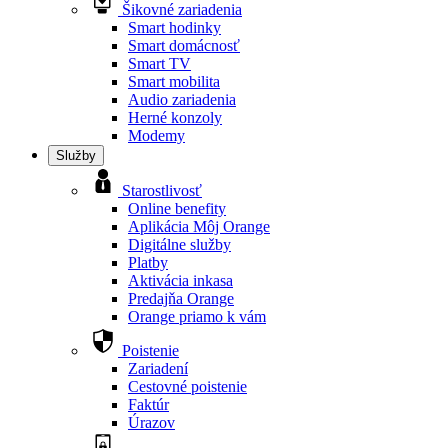
Šikovné zariadenia
Smart hodinky
Smart domácnosť
Smart TV
Smart mobilita
Audio zariadenia
Herné konzoly
Modemy
Služby
Starostlivosť
Online benefity
Aplikácia Môj Orange
Digitálne služby
Platby
Aktivácia inkasa
Predajňa Orange
Orange priamo k vám
Poistenie
Zariadení
Cestovné poistenie
Faktúr
Úrazov