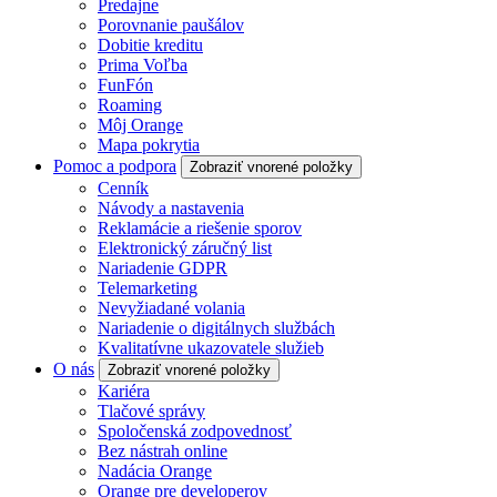
Predajne
Porovnanie paušálov
Dobitie kreditu
Prima Voľba
FunFón
Roaming
Môj Orange
Mapa pokrytia
Pomoc a podpora
Zobraziť vnorené položky
Cenník
Návody a nastavenia
Reklamácie a riešenie sporov
Elektronický záručný list
Nariadenie GDPR
Telemarketing
Nevyžiadané volania
Nariadenie o digitálnych službách
Kvalitatívne ukazovatele služieb
O nás
Zobraziť vnorené položky
Kariéra
Tlačové správy
Spoločenská zodpovednosť
Bez nástrah online
Nadácia Orange
Orange pre developerov