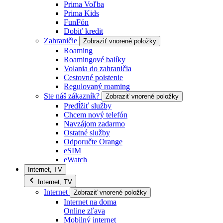
Prima Voľba
Prima Kids
FunFón
Dobiť kredit
Zahraničie
Zobraziť vnorené položky
Roaming
Roamingové balíky
Volania do zahraničia
Cestovné poistenie
Regulovaný roaming
Ste náš zákazník?
Zobraziť vnorené položky
Predĺžiť služby
Chcem nový telefón
Navzájom zadarmo
Ostatné služby
Odporučte Orange
eSIM
eWatch
Internet, TV
Internet, TV
Internet
Zobraziť vnorené položky
Internet na doma
Online zľava
Mobilný internet