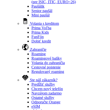
(pre ISIC, ITIC, EURO<26)
Paušálik
Senior paušál
Mini paušál
Volania s kreditom
Prima Voľba
Prima Kids
FunFón
Dobiť kredit
Zahraničie
Roaming
Roamingové balíky
Volania do zahraničia
Cestovné poistenie
Regulovaný roaming
Ste náš zákazník?
Predĺžiť služby
Chcem nový telefón
Navzájom zadarmo
Ostatné služby
Odporučte Orange
eSIM