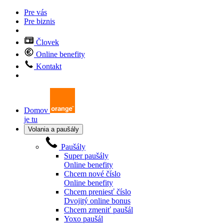
Pre vás
Pre biznis
Človek
Online benefity
Kontakt
Domov
je tu
Volania a paušály
Paušály
Super paušály
Online benefity
Chcem nové číslo
Online benefity
Chcem preniesť číslo
Dvojitý online bonus
Chcem zmeniť paušál
Yoxo paušál