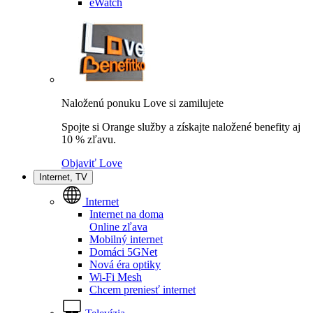
eWatch
Naloženú ponuku Love si zamilujete
Spojte si Orange služby a získajte naložené benefity aj
10 % zľavu.
Objaviť Love
Internet, TV
Internet
Internet na doma
Online zľava
Mobilný internet
Domáci 5GNet
Nová éra optiky
Wi-Fi Mesh
Chcem preniesť internet