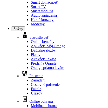
Smart domácnosť
Smart TV
Smart mobilita
Audio zariadenia
Herné konzoly
Modemy
Služby
Starostlivosť
Online benefity
Aplikácia Môj Orange
Digitálne služby
Platby
Aktivácia inkasa
Predajňa Orange
Orange priamo k vám
Poistenie
Zariadení
Cestovné poistenie
Faktúr
Úrazov
Online ochrana
Mobilná ochrana