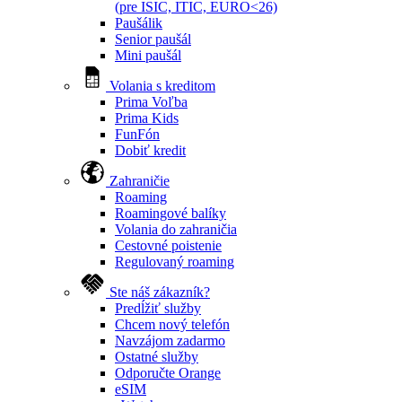
(pre ISIC, ITIC, EURO<26)
Paušálik
Senior paušál
Mini paušál
Volania s kreditom
Prima Voľba
Prima Kids
FunFón
Dobiť kredit
Zahraničie
Roaming
Roamingové balíky
Volania do zahraničia
Cestovné poistenie
Regulovaný roaming
Ste náš zákazník?
Predĺžiť služby
Chcem nový telefón
Navzájom zadarmo
Ostatné služby
Odporučte Orange
eSIM