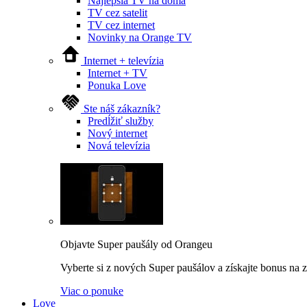
Najlepšia TV na doma
TV cez satelit
TV cez internet
Novinky na Orange TV
Internet + televízia
Internet + TV
Ponuka Love
Ste náš zákazník?
Predĺžiť služby
Nový internet
Nová televízia
Objavte Super paušály od Orangeu
Vyberte si z nových Super paušálov a získajte bonus na za
Viac o ponuke
Love