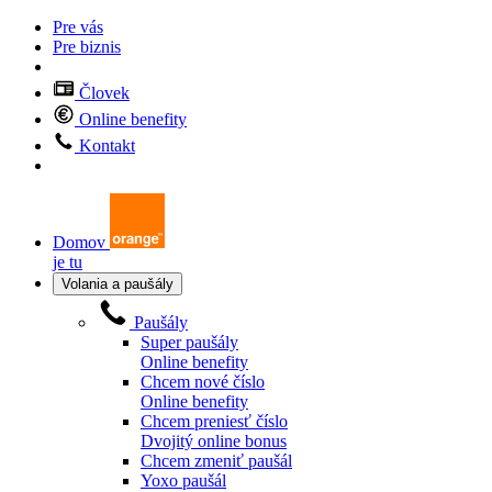
Pre vás
Pre biznis
Človek
Online benefity
Kontakt
Domov
je tu
Volania a paušály
Paušály
Super paušály
Online benefity
Chcem nové číslo
Online benefity
Chcem preniesť číslo
Dvojitý online bonus
Chcem zmeniť paušál
Yoxo paušál