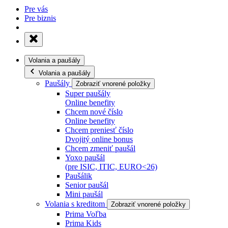
Pre vás
Pre biznis
Volania a paušály
Volania a paušály
Paušály
Zobraziť vnorené položky
Super paušály
Online benefity
Chcem nové číslo
Online benefity
Chcem preniesť číslo
Dvojitý online bonus
Chcem zmeniť paušál
Yoxo paušál
(pre ISIC, ITIC, EURO<26)
Paušálik
Senior paušál
Mini paušál
Volania s kreditom
Zobraziť vnorené položky
Prima Voľba
Prima Kids