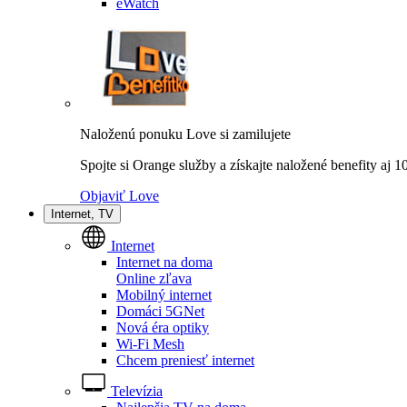
eWatch
Naloženú ponuku Love si zamilujete
Spojte si Orange služby a získajte naložené benefity aj 
Objaviť Love
Internet, TV
Internet
Internet na doma
Online zľava
Mobilný internet
Domáci 5GNet
Nová éra optiky
Wi-Fi Mesh
Chcem preniesť internet
Televízia