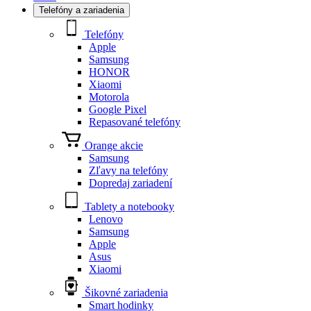
Telefóny a zariadenia
Telefóny
Apple
Samsung
HONOR
Xiaomi
Motorola
Google Pixel
Repasované telefóny
Orange akcie
Samsung
Zľavy na telefóny
Dopredaj zariadení
Tablety a notebooky
Lenovo
Samsung
Apple
Asus
Xiaomi
Šikovné zariadenia
Smart hodinky