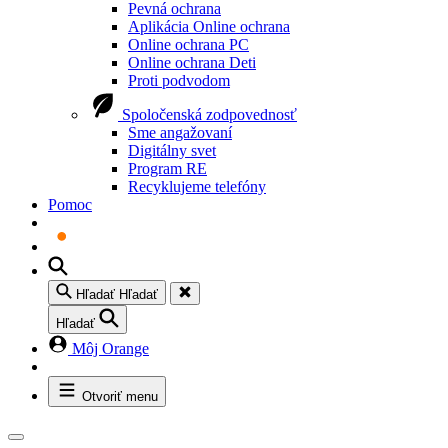
Pevná ochrana
Aplikácia Online ochrana
Online ochrana PC
Online ochrana Deti
Proti podvodom
Spoločenská zodpovednosť
Sme angažovaní
Digitálny svet
Program RE
Recyklujeme telefóny
Pomoc
Hľadať
Hľadať
Hľadať
Môj Orange
Otvoriť menu