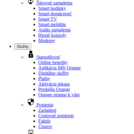
Šikovné zariadenia
Smart hodinky
Smart domácnosť
Smart TV
Smart mobilita
Audio zariadenia
Herné konzoly
Modemy
Služby
Starostlivosť
Online benefity
Aplikácia Môj Orange
Digitálne služby
Platby
Aktivácia inkasa
Predajňa Orange
Orange priamo k vám
Poistenie
Zariadení
Cestovné poistenie
Faktúr
Úrazov