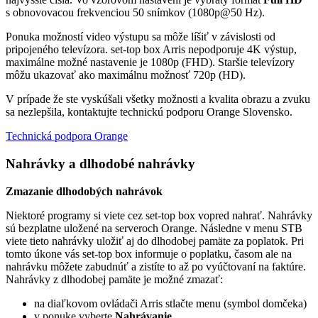
s obnovovacou frekvenciou 50 snímkov (1080p@50 Hz).
Ponuka možností video výstupu sa môže líšiť v závislosti od
pripojeného televízora. set-top box Arris nepodporuje 4K výstup,
maximálne možné nastavenie je 1080p (FHD). Staršie televízory
môžu ukazovať ako maximálnu možnosť 720p (HD).
V prípade že ste vyskúšali všetky možnosti a kvalita obrazu a zvuku
sa nezlepšila, kontaktujte technickú podporu Orange Slovensko.
Technická podpora Orange
Nahrávky a dlhodobé nahrávky
Zmazanie dlhodobých nahrávok
Niektoré programy si viete cez set-top box vopred nahrať. Nahrávky
sú bezplatne uložené na serveroch Orange. Následne v menu STB
viete tieto nahrávky uložiť aj do dlhodobej pamäte za poplatok. Pri
tomto úkone vás set-top box informuje o poplatku, časom ale na
nahrávku môžete zabudnúť a zistíte to až po vyúčtovaní na faktúre.
Nahrávky z dlhodobej pamäte je možné zmazať:
na diaľkovom ovládači Arris stlačte menu (symbol domčeka)
v ponuke vyberte
Nahrávanie