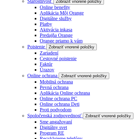
Starostlivosť
Zobraziť vnorené položky
Online benefity
Aplikácia Môj Orange
Digitálne služby
Platby
Aktivácia inkasa
Predajňa Orange
Orange priamo k vám
Poistenie
Zobraziť vnorené položky
Zariadení
Cestovné poistenie
Faktúr
Úrazov
Online ochrana
Zobraziť vnorené položky
Mobilná ochrana
Pevná ochrana
Aplikácia Online ochrana
Online ochrana PC
Online ochrana Deti
Proti podvodom
Spoločenská zodpovednosť
Zobraziť vnorené položky
Sme angažovaní
Digitálny svet
Program RE
Recyklujeme telefóny