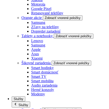
Motorola
Google Pixel
Repasované telefóny
Orange akcie
Zobraziť vnorené položky
Samsung
Zľavy na telefóny
Dopredaj zariadení
Tablety a notebooky
Zobraziť vnorené položky
Lenovo
Samsung
Apple
Asus
Xiaomi
Šikovné zariadenia
Zobraziť vnorené položky
Smart hodinky
Smart domácnosť
Smart TV
Smart mobilita
Audio zariadenia
Herné konzoly
Modemy
Služby
Služby