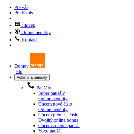
Pre vás
Pre biznis
Človek
Online benefity
Kontakt
Domov
je tu
Volania a paušály
Paušály
Super paušály
Online benefity
Chcem nové číslo
Online benefity
Chcem preniesť číslo
Dvojitý online bonus
Chcem zmeniť paušál
Yoxo paušál