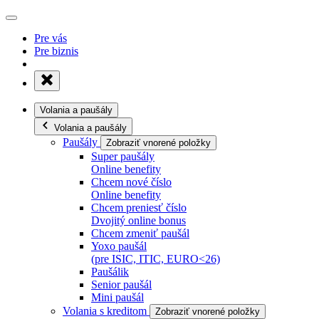
Pre vás
Pre biznis
Volania a paušály
Volania a paušály
Paušály
Zobraziť vnorené položky
Super paušály
Online benefity
Chcem nové číslo
Online benefity
Chcem preniesť číslo
Dvojitý online bonus
Chcem zmeniť paušál
Yoxo paušál
(pre ISIC, ITIC, EURO<26)
Paušálik
Senior paušál
Mini paušál
Volania s kreditom
Zobraziť vnorené položky