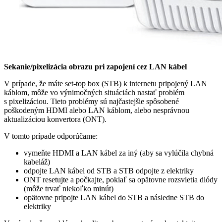
Sekanie/pixelizácia obrazu pri zapojení cez LAN kábel
V prípade, že máte set-top box (STB) k internetu pripojený LAN
káblom, môže vo výnimočných situáciách nastať problém
s pixelizáciou. Tieto problémy sú najčastejšie spôsobené
poškodeným HDMI alebo LAN káblom, alebo nesprávnou
aktualizáciou konvertora (ONT).
V tomto prípade odporúčame:
vymeňte HDMI a LAN kábel za iný (aby sa vylúčila chybná
kabeláž)
odpojte LAN kábel od STB a STB odpojte z elektriky
ONT resetujte a počkajte, pokiaľ sa opätovne rozsvietia diódy
(môže trvať niekoľko minút)
opätovne pripojte LAN kábel do STB a následne STB do
elektriky