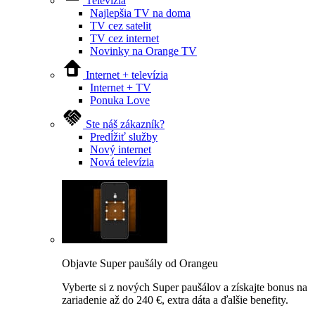
Televízia
Najlepšia TV na doma
TV cez satelit
TV cez internet
Novinky na Orange TV
Internet + televízia
Internet + TV
Ponuka Love
Ste náš zákazník?
Predĺžiť služby
Nový internet
Nová televízia
Objavte Super paušály od Orangeu
Vyberte si z nových Super paušálov a získajte bonus na
zariadenie až do 240 €, extra dáta a ďalšie benefity.