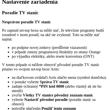
Nastavenie zariadenia
Poradie TV staníc
Nesprávne poradie TV staníc
Po zapnutí set-top boxu sa môže stať, že televízne programy budú
zoradené v inom poradí, na aké ste zvyknutí. Toto sa môže stať
najmä:
po podpise novej zmluvy (predĺženie viazanosti)
v prípade zmeny programovej štruktúry zo strany Orange
po výpadku elektriky, alebo resete konvertora (ONT)
V tomto prípade si môžete obnoviť pôvodné poradie TV staníc
priamo vo svojom set-top boxe Arris:
na diaľkovom ovládači Arris stlačte menu (symbol domčeka)
v ponuke vyberte
Správa TV staníc
zadajte ochranný
*PIN kód 0000
(alebo vlastný ak ste ho
menili)
zvoľte
Všetky TV stanice pôvodný zoznam staníc
vyberte
Nastaviť pôvodné poradie
(poradie staníc sa
obnoví)
potvrďte stlačením
Použiť tento zoznam