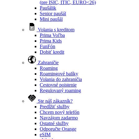
(pre ISIC, ITIC, EURO<26)
Paušálik
Senior paušál
Mini paušál
Volania s kreditom
Prima Voľba
Prima Kids
FunFón
Dobiť kredit
Zahraničie
Roaming
Roamingové balíky
Volania do zahraničia
Cestovné poistenie
Regulovaný roaming
Ste náš zákazník?
Predĺžiť služby
Chcem nový telefón
Navzájom zadarmo
Ostatné služby
Odporučte Orange
eSIM