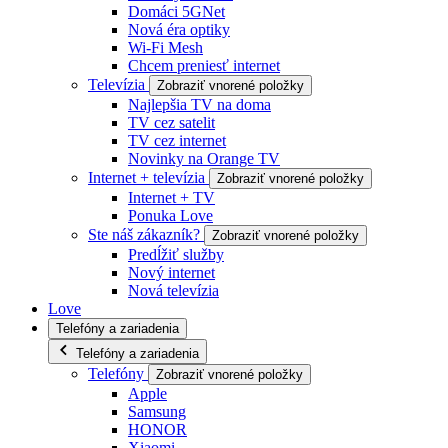
Domáci 5GNet
Nová éra optiky
Wi-Fi Mesh
Chcem preniesť internet
Televízia
Zobraziť vnorené položky
Najlepšia TV na doma
TV cez satelit
TV cez internet
Novinky na Orange TV
Internet + televízia
Zobraziť vnorené položky
Internet + TV
Ponuka Love
Ste náš zákazník?
Zobraziť vnorené položky
Predĺžiť služby
Nový internet
Nová televízia
Love
Telefóny a zariadenia
Telefóny a zariadenia
Telefóny
Zobraziť vnorené položky
Apple
Samsung
HONOR
Xiaomi