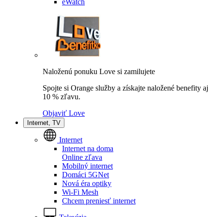
eWatch
Naloženú ponuku Love si zamilujete
Spojte si Orange služby a získajte naložené benefity aj
10 % zľavu.
Objaviť Love
Internet, TV
Internet
Internet na doma
Online zľava
Mobilný internet
Domáci 5GNet
Nová éra optiky
Wi-Fi Mesh
Chcem preniesť internet