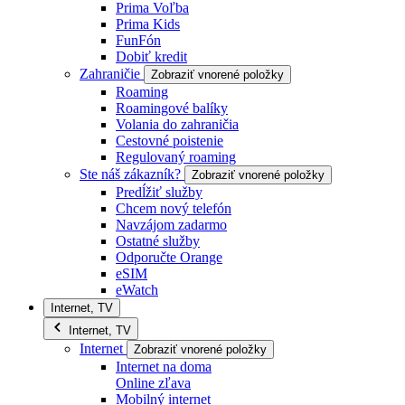
Prima Voľba
Prima Kids
FunFón
Dobiť kredit
Zahraničie
Zobraziť vnorené položky
Roaming
Roamingové balíky
Volania do zahraničia
Cestovné poistenie
Regulovaný roaming
Ste náš zákazník?
Zobraziť vnorené položky
Predĺžiť služby
Chcem nový telefón
Navzájom zadarmo
Ostatné služby
Odporučte Orange
eSIM
eWatch
Internet, TV
Internet, TV
Internet
Zobraziť vnorené položky
Internet na doma
Online zľava
Mobilný internet