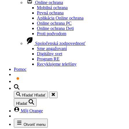
Online ochrana
Mobilná ochrana
Pevná ochrana
Aplikácia Online ochrana
Online ochrana PC
Online ochrana Deti
Proti podvodom
Spoločenská zodpovednosť
Sme angažovaní
Digitálny svet
Program RE
Recyklujeme telefóny
Pomoc
Hľadať
Hľadať
Hľadať
Môj Orange
Otvoriť menu