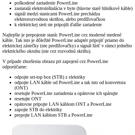
poškodené zariadenie PowerLine
zastaralá elektroinštalácia v byte (hlavne staré hliníkové káble)
signál medzi stanicami PowerLine prechádza
elektrorozvodnou skriňou, alebo predlžovačkou
k elektrickej sieti ste pripojili ďalšie zariadenie
Najlepšie je prepojenie staníc PowerLine cez moderné medené
káble. Tak isto je dôležité PowerLine adaptér pripojiť priamo do
elektrickej zástrčky (nie predlžovačky) a signál šíriť v rámci jedného
elektrického okruhu (nie cez rozvodnú skriňu).
V prípade zhoršenia obrazu pri zapojení cez PowerLine
odporúčame:
odpojte set-top box (STB) z elektriky
odpojte LAN káble od PowerLine a tak isto od konvertora
(ONT)
resetujte PowerLine zariadenia a opätovne ich spárujte
resetujte ONT
opätovne pripojte LAN káblom ONT a PowerLine
zapojte STB do elektriky
prepojte LAN káblom STB a PowerLine