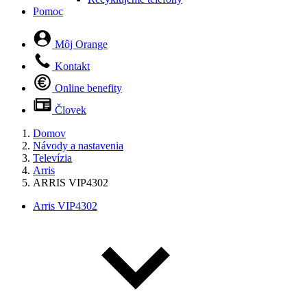
Pomoc
Môj Orange
Kontakt
Online benefity
Človek
Domov
Návody a nastavenia
Televízia
Arris
ARRIS VIP4302
Arris VIP4302