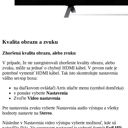
Kvalita obrazu a zvuku
Zhoršená kvalita obrazu, alebo zvuku
V prípade, že ste zaregistrovali zhoršenie kvality obrazu, alebo
zvuku, môže sa jednať o chybný HDMI kábel. V prvom rade je
potrebné vymeniť HDMI kábel. Tak isto skontrolujte nastavenia
vášho set-top boxu:
na diaľkovom ovládači Arris stlačte menu (symbol domčeka)
v ponuke vyberte
Nastavenia
Zvoľte
Video nastavenia
Pre nastavenia zvuku vyberte Nastavenia audio výstupu a všetky
hodnoty nastavte na
Stereo
.
Následne v Nastavenia video výstupu vyberte možnosť, kde sú
najvyššie čísla. Vo vzorovom nastavení je vybratý formát
Full HD