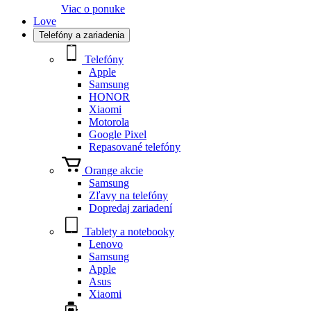
Viac o ponuke
Love
Telefóny a zariadenia
Telefóny
Apple
Samsung
HONOR
Xiaomi
Motorola
Google Pixel
Repasované telefóny
Orange akcie
Samsung
Zľavy na telefóny
Dopredaj zariadení
Tablety a notebooky
Lenovo
Samsung
Apple
Asus
Xiaomi