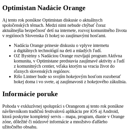
Optimistan Nadácie Orange
Aj tento rok ponúkne Optimistan diskusie o aktuálnych
spoločenských témach. Medzi nimi nebude chýbať čoraz
aktuálnejšia bezpečnosť detí na internete, rozvoj komunitného života
v regiónoch Slovenska či hokej so zaujímavými hosťami.
Nadácia Orange prinesie diskusiu o vplyve internetu
a digitálnych technológií na deti a mladých ľudí.
OZ Bystriny s Nadáciou Orange rozvíjajú program Aktívna
komunita, v Optimistane predstavia zaujímavé aktivity a ľudí
z komunitných centier, vďaka ktorým sa vracia život do
rôznych slovenských regiónov.
Rišo Lintner bude so svojím hokejovým hosťom rozoberať
hokej doma i vo svete, aj zaujímavosti z hokejového zákulisia.
Informácie poruke
Pohoda v exkluzívnej spolupráci s Orangeom aj tento rok ponúkne
návštevníkom tradičnú festivalovú aplikáciu pre iOS aj Android,
ktorá poskytne kompletný servis – mapa, program, dianie v Orange
zóne, dôležité či núdzové informácie a množstvo ďalšieho
užitočného obsahu.