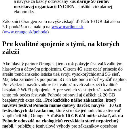
a navyše za každý odovzdaný kus
daruje 50 centov
neziskovej organizácii INCIEN
– Inštitút cirkulárnej
ekonomiky.
Zákazníci Orangeu za to navyše získajú ďalších 10 GB dát alebo
5 € poukážku na nákup na
www.martinus.sk
.
(
www.orange.sk/pohoda
)
Pre kvalitné spojenie s tými, na ktorých
záleží
Ako hlavný partner Orange aj tento rok pokryje festival kvalitným
hlasovým a dátovým pripojením. Okrem 4G siete opäť prinesie do
areálu trenčianskeho letiska tiež svoju vysokorýchlostnú 5G sieť.
Majitelia zariadení s podporou 5G ich tak budú môcť využiť naplno.
Pre všetkých návštevníkov festivalu zároveň zabezpečí kvalitné
bezplatné Wi‑Fi pripojenie. A pre svojich vlastných zákazníkov si
tento rok počas festivalu Pohoda pripravil aj ďalších až 20 GB
bezplatných extra dát. „
Pre každého nášho zákazníka, ktorý
navštívi festival Pohoda máme dátový darček navyše – 10 GB
festivalových dát zadarmo
, ktoré si môže jednoducho aktivovať
v aplikácii Môj Orange. A ďalších
10 GB dát môže získať, ak na
Pohode odovzdá na ekologickú recykláciu starý nepotrebný
mobil
,“ približuje festivalové výhody pre zákazníkov operátora