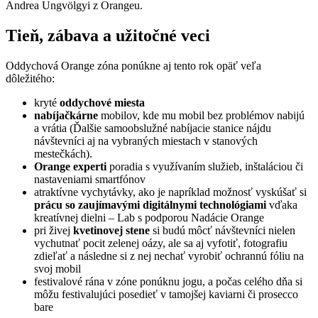
Andrea Ungvölgyi z Orangeu.
Tieň, zábava a užitočné veci
Oddychová Orange zóna ponúkne aj tento rok opäť veľa
dôležitého:
kryté
oddychové miesta
nabíjačkárne
mobilov, kde mu mobil bez problémov nabijú
a vrátia (Ďalšie samoobslužné nabíjacie stanice nájdu
návštevníci aj na vybraných miestach v stanových
mestečkách).
Orange experti
poradia s využívaním služieb, inštaláciou či
nastaveniami smartfónov
atraktívne vychytávky, ako je napríklad možnosť vyskúšať si
prácu so zaujímavými digitálnymi technológiami
vďaka
kreatívnej dielni – Lab s podporou Nadácie Orange
pri živej
kvetinovej stene
si budú môcť návštevníci nielen
vychutnať pocit zelenej oázy, ale sa aj vyfotiť, fotografiu
zdieľať a následne si z nej nechať vyrobiť ochrannú fóliu na
svoj mobil
festivalové rána v zóne ponúknu jogu, a počas celého dňa si
môžu festivalujúci posedieť v tamojšej kaviarni či prosecco
bare