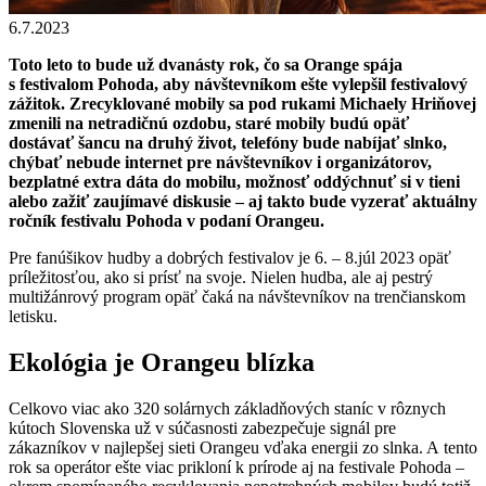
6.7.2023
Toto leto to bude už dvanásty rok, čo sa Orange spája
s festivalom Pohoda, aby návštevníkom ešte vylepšil festivalový
zážitok. Zrecyklované mobily sa pod rukami Michaely Hriňovej
zmenili na netradičnú ozdobu, staré mobily budú opäť
dostávať šancu na druhý život, telefóny bude nabíjať slnko,
chýbať nebude internet pre návštevníkov i organizátorov,
bezplatné extra dáta do mobilu, možnosť oddýchnuť si v tieni
alebo zažiť zaujímavé diskusie – aj takto bude vyzerať aktuálny
ročník festivalu Pohoda v podaní Orangeu.
Pre fanúšikov hudby a dobrých festivalov je 6. – 8.júl 2023 opäť
príležitosťou, ako si prísť na svoje. Nielen hudba, ale aj pestrý
multižánrový program opäť čaká na návštevníkov na trenčianskom
letisku.
Ekológia je Orangeu blízka
Celkovo viac ako 320 solárnych základňových staníc v rôznych
kútoch Slovenska už v súčasnosti zabezpečuje signál pre
zákazníkov v najlepšej sieti Orangeu vďaka energii zo slnka. A tento
rok sa operátor ešte viac prikloní k prírode aj na festivale Pohoda –