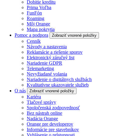
Dobitie kreditu
Prima Voľba
FunFón
Roaming
Môj Orange
Mapa pokrytia
Pomoc a podpora
Zobraziť vnorené položky
Cenník
Návody a nastavenia
Reklamácie a riešenie sporov
Elektronický záručný list
Nariadenie GDPR
Telemarketing
Nevyžiadané volania
Nariadenie o digitálnych službách
Kvalitatívne ukazovatele služieb
O nás
Zobraziť vnorené položky
Kariéra
Tlačové správy
Spoločenská zodpovednosť
Bez nástrah online
Nadácia Orange
Orange pre developerov
Informácie pre stavebníkov
Vyhlásenie o prístupnosti