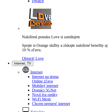
eWatch
Naloženú ponuku Love si zamilujete
Spojte si Orange služby a získajte naložené benefity aj
10 % zľavu.
Objaviť Love
Internet, TV
Internet
Internet na doma
Online zľava
Mobilný internet
Domáci 5GNet
Nová éra optiky
Wi-Fi Mesh
Chcem preniesť internet