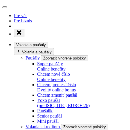
Pre vás
Pre biznis
Volania a paušály
Volania a paušály
Paušály
Zobraziť vnorené položky
Super paušály
Online benefity
Chcem nové číslo
Online benefity
Chcem preniesť číslo
Dvojitý online bonus
Chcem zmeniť paušál
Yoxo paušál
(pre ISIC, ITIC, EURO<26)
Paušálik
Senior paušál
Mini paušál
Volania s kreditom
Zobraziť vnorené položky