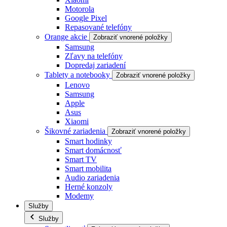
Motorola
Google Pixel
Repasované telefóny
Orange akcie
Zobraziť vnorené položky
Samsung
Zľavy na telefóny
Dopredaj zariadení
Tablety a notebooky
Zobraziť vnorené položky
Lenovo
Samsung
Apple
Asus
Xiaomi
Šikovné zariadenia
Zobraziť vnorené položky
Smart hodinky
Smart domácnosť
Smart TV
Smart mobilita
Audio zariadenia
Herné konzoly
Modemy
Služby
Služby