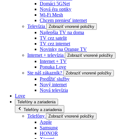
Domáci 5GNet
Nová éra optiky
Wi-Fi Mesh
Chcem preniesť internet
Televízia
Zobraziť vnorené položky
Najlepšia TV na doma
TV cez satelit
TV cez internet
Novinky na Orange TV
Internet + televízia
Zobraziť vnorené položky
Internet + TV
Ponuka Love
Ste náš zákazník?
Zobraziť vnorené položky
Predĺžiť služby
Nový internet
Nová televízia
Love
Telefóny a zariadenia
Telefóny a zariadenia
Telefóny
Zobraziť vnorené položky
Apple
Samsung
HONOR
Xiaomi