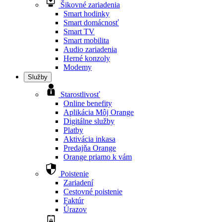
Šikovné zariadenia
Smart hodinky
Smart domácnosť
Smart TV
Smart mobilita
Audio zariadenia
Herné konzoly
Modemy
Služby
Starostlivosť
Online benefity
Aplikácia Môj Orange
Digitálne služby
Platby
Aktivácia inkasa
Predajňa Orange
Orange priamo k vám
Poistenie
Zariadení
Cestovné poistenie
Faktúr
Úrazov