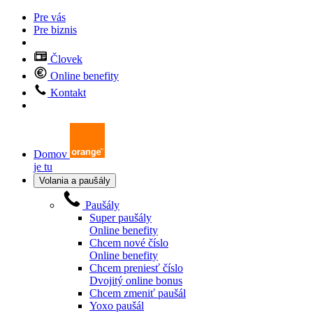
Pre vás
Pre biznis
Človek
Online benefity
Kontakt
Domov
je tu
Volania a paušály
Paušály
Super paušály
Online benefity
Chcem nové číslo
Online benefity
Chcem preniesť číslo
Dvojitý online bonus
Chcem zmeniť paušál
Yoxo paušál