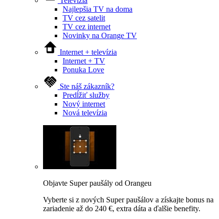
Televízia
Najlepšia TV na doma
TV cez satelit
TV cez internet
Novinky na Orange TV
Internet + televízia
Internet + TV
Ponuka Love
Ste náš zákazník?
Predĺžiť služby
Nový internet
Nová televízia
Objavte Super paušály od Orangeu
Vyberte si z nových Super paušálov a získajte bonus na
zariadenie až do 240 €, extra dáta a ďalšie benefity.