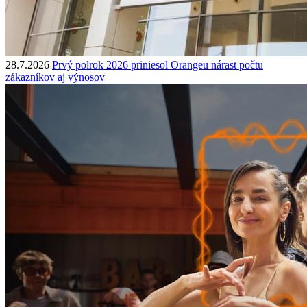
28.7.2026
Prvý polrok 2026 priniesol Orangeu nárast počtu
zákazníkov aj výnosov