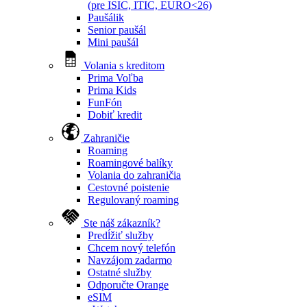
(pre ISIC, ITIC, EURO<26)
Paušálik
Senior paušál
Mini paušál
Volania s kreditom
Prima Voľba
Prima Kids
FunFón
Dobiť kredit
Zahraničie
Roaming
Roamingové balíky
Volania do zahraničia
Cestovné poistenie
Regulovaný roaming
Ste náš zákazník?
Predĺžiť služby
Chcem nový telefón
Navzájom zadarmo
Ostatné služby
Odporučte Orange
eSIM