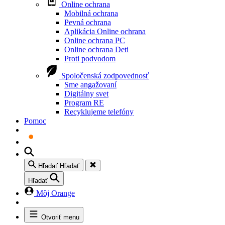
Online ochrana
Mobilná ochrana
Pevná ochrana
Aplikácia Online ochrana
Online ochrana PC
Online ochrana Deti
Proti podvodom
Spoločenská zodpovednosť
Sme angažovaní
Digitálny svet
Program RE
Recyklujeme telefóny
Pomoc
Hľadať
Hľadať
Hľadať
Môj Orange
Otvoriť menu