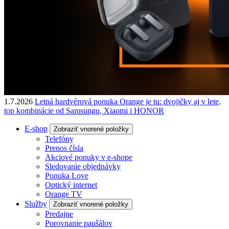
1.7.2026
Letná hardvérová ponuka Orange je tu: dvojičky aj v lete,
top kombinácie od Samsungu, Xiaomi i HONOR
E-shop
Zobraziť vnorené položky
Telefóny
Prenos čísla
Akciové ponuky v e-shope
Sledovanie objednávky
Ponuka Love
Optický internet
Orange TV
Služby
Zobraziť vnorené položky
Predajne
Porovnanie paušálov