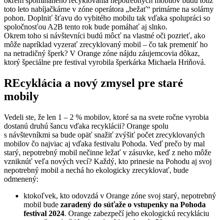
okrem spomínaného recyklovania nepotrebných mobilov budú totiž
toto leto nabíjačkárne v zóne operátora „bežať“ primárne na solárny
pohon. Doplniť šťavu do vybitého mobilu tak vďaka spolupráci so
spoločnosťou A2B tento rok bude pomáhať aj slnko.
Okrem toho si návštevníci budú môcť na vlastné oči pozrieť, ako
môže napríklad vyzerať zrecyklovaný mobil – čo tak premeniť ho
na netradičný šperk? V Orange zóne nájdu záujemcovia dôkaz,
ktorý špeciálne pre festival vyrobila šperkárka Michaela Hriňová.
RE
cyklácia a nový zmysel pre staré
mobily
Vedeli ste, že len 1 – 2 % mobilov, ktoré sa na svete ročne vyrobia
dostanú druhú šancu vďaka recyklácii? Orange spolu
s návštevníkmi sa bude opäť snažiť zvýšiť počet zrecyklovaných
mobilov čo najviac aj vďaka festivalu Pohoda. Veď prečo by mal
starý, nepotrebný mobil nečinne ležať v zásuvke, keď z neho môže
vzniknúť veľa nových vecí? Každý, kto prinesie na Pohodu aj svoj
nepotrebný mobil a nechá ho ekologicky zrecyklovať, bude
odmenený:
ktokoľvek, kto odovzdá v Orange zóne svoj starý, nepotrebný
mobil bude
zaradený do súťaže o vstupenky na Pohoda
festival 2024
. Orange zabezpečí jeho ekologickú recykláciu