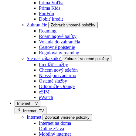
Prima Voľba
Prima Kids
FunFón
Dobiť kredit
Zahraničie
Zobraziť vnorené položky
Roaming
Roamingové balíky
Volania do zahraničia
Cestovné poistenie
Regulovaný roaming
Ste náš zákazník?
Zobraziť vnorené položky
Predĺžiť služby
Chcem nový telefón
Navzájom zadarmo
Ostatné služby
Odporučte Orange
eSIM
eWatch
Internet, TV
Internet, TV
Internet
Zobraziť vnorené položky
Internet na doma
Online zľava
Mobilný internet