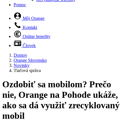
Pomoc
Môj Orange
Kontakt
Online benefity
Človek
Domov
Orange Slovensko
Novinky
Tlačová správa
Ozdobiť sa mobilom? Prečo
nie, Orange na Pohode ukáže,
ako sa dá využiť zrecyklovaný
mobil