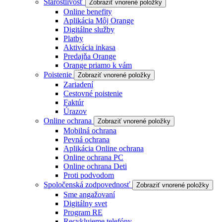
Starostlivosť
Zobraziť vnorené položky
Online benefity
Aplikácia Môj Orange
Digitálne služby
Platby
Aktivácia inkasa
Predajňa Orange
Orange priamo k vám
Poistenie
Zobraziť vnorené položky
Zariadení
Cestovné poistenie
Faktúr
Úrazov
Online ochrana
Zobraziť vnorené položky
Mobilná ochrana
Pevná ochrana
Aplikácia Online ochrana
Online ochrana PC
Online ochrana Deti
Proti podvodom
Spoločenská zodpovednosť
Zobraziť vnorené položky
Sme angažovaní
Digitálny svet
Program RE
Recyklujeme telefóny