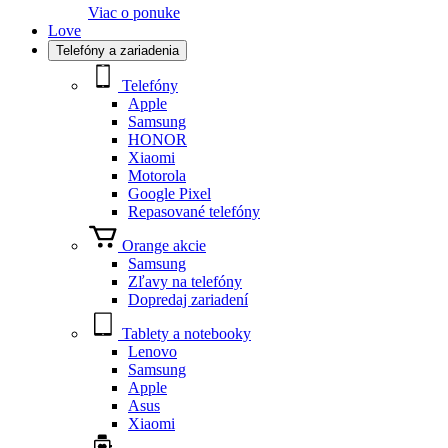
Viac o ponuke
Love
Telefóny a zariadenia
Telefóny
Apple
Samsung
HONOR
Xiaomi
Motorola
Google Pixel
Repasované telefóny
Orange akcie
Samsung
Zľavy na telefóny
Dopredaj zariadení
Tablety a notebooky
Lenovo
Samsung
Apple
Asus
Xiaomi