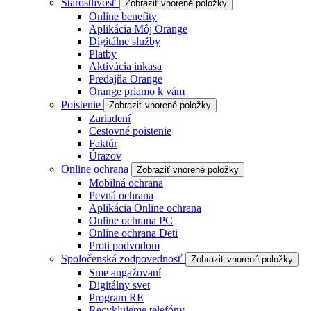
Starostlivosť
Zobraziť vnorené položky
Online benefity
Aplikácia Môj Orange
Digitálne služby
Platby
Aktivácia inkasa
Predajňa Orange
Orange priamo k vám
Poistenie
Zobraziť vnorené položky
Zariadení
Cestovné poistenie
Faktúr
Úrazov
Online ochrana
Zobraziť vnorené položky
Mobilná ochrana
Pevná ochrana
Aplikácia Online ochrana
Online ochrana PC
Online ochrana Deti
Proti podvodom
Spoločenská zodpovednosť
Zobraziť vnorené položky
Sme angažovaní
Digitálny svet
Program RE
Recyklujeme telefóny