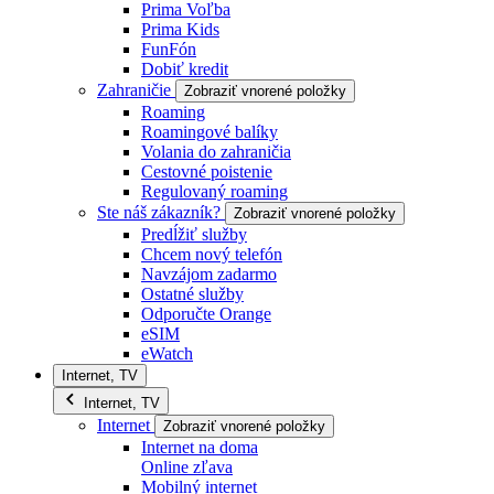
Prima Voľba
Prima Kids
FunFón
Dobiť kredit
Zahraničie
Zobraziť vnorené položky
Roaming
Roamingové balíky
Volania do zahraničia
Cestovné poistenie
Regulovaný roaming
Ste náš zákazník?
Zobraziť vnorené položky
Predĺžiť služby
Chcem nový telefón
Navzájom zadarmo
Ostatné služby
Odporučte Orange
eSIM
eWatch
Internet, TV
Internet, TV
Internet
Zobraziť vnorené položky
Internet na doma
Online zľava
Mobilný internet