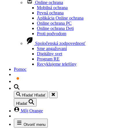
Online ochrana
Mobilná ochrana
Pevná ochrana
Aplikácia Online ochrana
Online ochrana PC
Online ochrana Deti
Proti podvodom
Spoločenská zodpovednosť
Sme angažovaní
Digitálny svet
Program RE
Recyklujeme telefóny
Pomoc
Hľadať
Hľadať
Hľadať
Môj Orange
Otvoriť menu