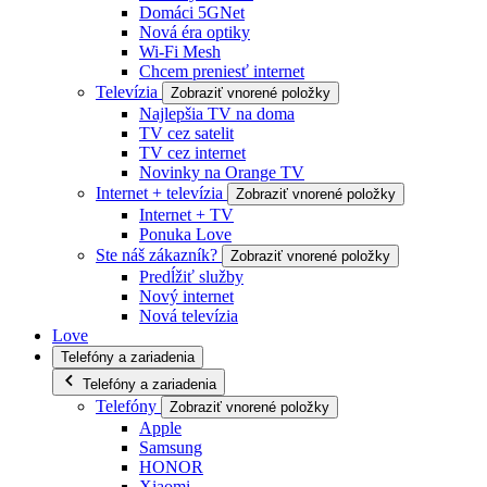
Domáci 5GNet
Nová éra optiky
Wi-Fi Mesh
Chcem preniesť internet
Televízia
Zobraziť vnorené položky
Najlepšia TV na doma
TV cez satelit
TV cez internet
Novinky na Orange TV
Internet + televízia
Zobraziť vnorené položky
Internet + TV
Ponuka Love
Ste náš zákazník?
Zobraziť vnorené položky
Predĺžiť služby
Nový internet
Nová televízia
Love
Telefóny a zariadenia
Telefóny a zariadenia
Telefóny
Zobraziť vnorené položky
Apple
Samsung
HONOR
Xiaomi