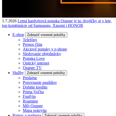
1.7.2026
Letná hardvérová ponuka Orange je tu: dvojičky aj v lete,
top kombinácie od Samsungu, Xiaomi i HONOR
E-shop
Zobraziť vnorené položky
Telefóny
Prenos čísla
Akciové ponuky v e-shope
Sledovanie objednávky
Ponuka Love
Optický internet
Orange TV
Služby
Zobraziť vnorené položky
Predajne
Porovnanie paušálov
Dobitie kreditu
Prima Voľba
FunFón
Roaming
Môj Orange
Mapa pokrytia
Pomoc a podpora
Zobraziť vnorené položky