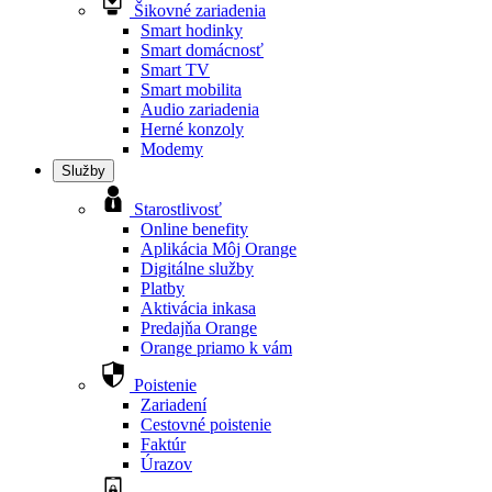
Šikovné zariadenia
Smart hodinky
Smart domácnosť
Smart TV
Smart mobilita
Audio zariadenia
Herné konzoly
Modemy
Služby
Starostlivosť
Online benefity
Aplikácia Môj Orange
Digitálne služby
Platby
Aktivácia inkasa
Predajňa Orange
Orange priamo k vám
Poistenie
Zariadení
Cestovné poistenie
Faktúr
Úrazov