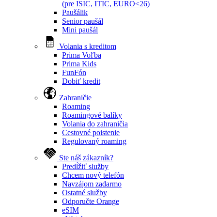
(pre ISIC, ITIC, EURO<26)
Paušálik
Senior paušál
Mini paušál
Volania s kreditom
Prima Voľba
Prima Kids
FunFón
Dobiť kredit
Zahraničie
Roaming
Roamingové balíky
Volania do zahraničia
Cestovné poistenie
Regulovaný roaming
Ste náš zákazník?
Predĺžiť služby
Chcem nový telefón
Navzájom zadarmo
Ostatné služby
Odporučte Orange
eSIM