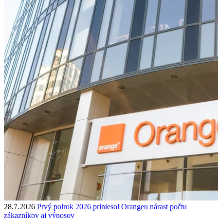
28.7.2026
Prvý polrok 2026 priniesol Orangeu nárast počtu
zákazníkov aj výnosov