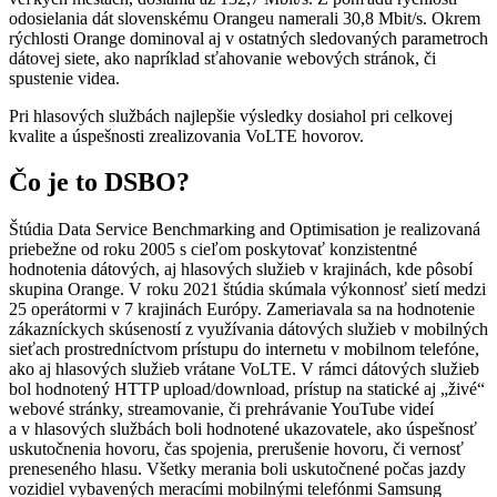
odosielania dát slovenskému Orangeu namerali 30,8 Mbit/s. Okrem
rýchlosti Orange dominoval aj v ostatných sledovaných parametroch
dátovej siete, ako napríklad sťahovanie webových stránok, či
spustenie videa.
Pri hlasových službách najlepšie výsledky dosiahol pri celkovej
kvalite a úspešnosti zrealizovania VoLTE hovorov.
Čo je to DSBO?
Štúdia Data Service Benchmarking and Optimisation je realizovaná
priebežne od roku 2005 s cieľom poskytovať konzistentné
hodnotenia dátových, aj hlasových služieb v krajinách, kde pôsobí
skupina Orange. V roku 2021 štúdia skúmala výkonnosť sietí medzi
25 operátormi v 7 krajinách Európy. Zameriavala sa na hodnotenie
zákazníckych skúseností z využívania dátových služieb v mobilných
sieťach prostredníctvom prístupu do internetu v mobilnom telefóne,
ako aj hlasových služieb vrátane VoLTE. V rámci dátových služieb
bol hodnotený HTTP upload/download, prístup na statické aj „živé“
webové stránky, streamovanie, či prehrávanie YouTube videí
a v hlasových službách boli hodnotené ukazovatele, ako úspešnosť
uskutočnenia hovoru, čas spojenia, prerušenie hovoru, či vernosť
preneseného hlasu. Všetky merania boli uskutočnené počas jazdy
vozidiel vybavených meracími mobilnými telefónmi Samsung