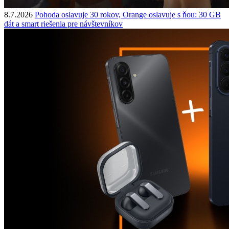
8.7.2026
Pohoda oslavuje 30 rokov, Orange oslavuje s ňou: 30 GB
dát a smart riešenia pre návštevníkov