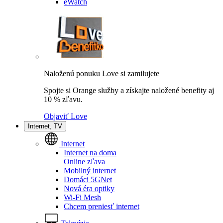
eWatch
Naloženú ponuku Love si zamilujete
Spojte si Orange služby a získajte naložené benefity aj
10 % zľavu.
Objaviť Love
Internet, TV
Internet
Internet na doma
Online zľava
Mobilný internet
Domáci 5GNet
Nová éra optiky
Wi-Fi Mesh
Chcem preniesť internet