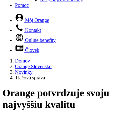
Pomoc
Môj Orange
Kontakt
Online benefity
Človek
Domov
Orange Slovensko
Novinky
Tlačová správa
Orange potvrdzuje svoju
najvyššiu kvalitu