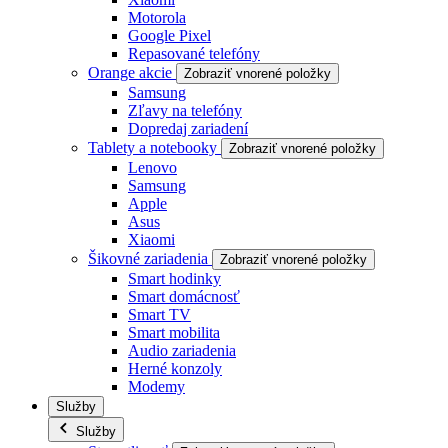
Motorola
Google Pixel
Repasované telefóny
Orange akcie
Zobraziť vnorené položky
Samsung
Zľavy na telefóny
Dopredaj zariadení
Tablety a notebooky
Zobraziť vnorené položky
Lenovo
Samsung
Apple
Asus
Xiaomi
Šikovné zariadenia
Zobraziť vnorené položky
Smart hodinky
Smart domácnosť
Smart TV
Smart mobilita
Audio zariadenia
Herné konzoly
Modemy
Služby
Služby