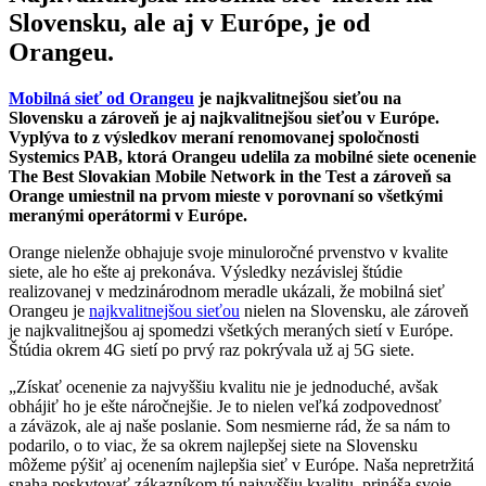
Slovensku, ale aj v Európe, je od
Orangeu.
Mobilná sieť od Orangeu
je najkvalitnejšou sieťou na
Slovensku a zároveň je aj najkvalitnejšou sieťou v Európe.
Vyplýva to z výsledkov meraní renomovanej spoločnosti
Systemics PAB, ktorá Orangeu udelila za mobilné siete ocenenie
The Best Slovakian Mobile Network in the Test a zároveň sa
Orange umiestnil na prvom mieste v porovnaní so všetkými
meranými operátormi v Európe.
Orange nielenže obhajuje svoje minuloročné prvenstvo v kvalite
siete, ale ho ešte aj prekonáva. Výsledky nezávislej štúdie
realizovanej v medzinárodnom meradle ukázali, že mobilná sieť
Orangeu je
najkvalitnejšou sieťou
nielen na Slovensku, ale zároveň
je najkvalitnejšou aj spomedzi všetkých meraných sietí v Európe.
Štúdia okrem 4G sietí po prvý raz pokrývala už aj 5G siete.
„Získať ocenenie za najvyššiu kvalitu nie je jednoduché, avšak
obhájiť ho je ešte náročnejšie. Je to nielen veľká zodpovednosť
a záväzok, ale aj naše poslanie. Som nesmierne rád, že sa nám to
podarilo, o to viac, že sa okrem najlepšej siete na Slovensku
môžeme pýšiť aj ocenením najlepšia sieť v Európe. Naša nepretržitá
snaha poskytovať zákazníkom tú najvyššiu kvalitu, prináša svoje