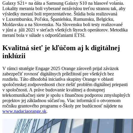
Galaxy S21+ na dáta a Samsung Galaxy S10 na hlasové volania.
Lokality merania boli vyberané nezávislou treťou stranou tak, aby
výsledky meraní boli reprezentatívne. Štúdia bola realizovaná
v Luxembursku, Poľsku, Španielsku, Rumunsku, Belgicku,
Moldavsku a na Slovensku. Na Slovensku boli testy realizované
v júni a júli 2021 v sieťach všetkých štyroch operátorov. Metodika
meraní bola v súlade s odporúčaniami ETSI.
Kvalitná sieť je kľúčom aj k digitálnej
inklúzii
V rámci stratégie Engage 2025 Orange zároveň prijal záväzok
zabezpečiť rovnosť digitálnych príležitostí pre všetkých bez
rozdielu. Táto dlhodobá iniciatíva skupiny Orange v oblasti
spoločenskej zodpovednosti chce riešiť problém digitálnej priepasti
v spoločnosti. A práve budovanie kvalitnej a dostupnej
telekomunikačnej siete je spolu s finančnou podporou zmysluplných
projektov jej základnou súčasťou. Viac informácií o otvorenom
ročníku grantového programu e-Školy pre budúcnosť nájdete na
www.nadaciaorange.sk
.