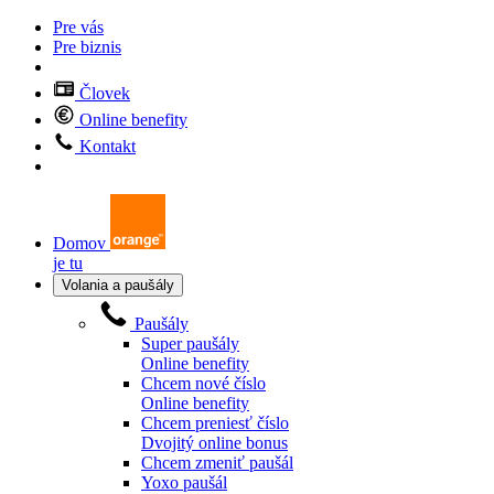
Pre vás
Pre biznis
Človek
Online benefity
Kontakt
Domov
je tu
Volania a paušály
Paušály
Super paušály
Online benefity
Chcem nové číslo
Online benefity
Chcem preniesť číslo
Dvojitý online bonus
Chcem zmeniť paušál
Yoxo paušál