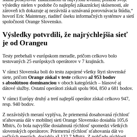
výsledky nielen v podobe čo najlepšej zákazníckej skúsenosti, ale
zároveň ich dokazuje aj nezávislá a uznávaná porovnávacia štúdia,“
hovorí Eric Maintenay, riaditeľ úseku informačných systémov a sietí
spoločnosti Orange Slovensko.
Výsledky potvrdili, že najrýchlejšia sieť
je od Orangeu
Testy prebehali v európskom meradle, pričom celkovo bolo
testovaných 25 európskych operátorov v 7 krajinách.
V rámci Slovenska boli do testu zapojené všetky štyri slovenské
siete, pričom
Orange získal v teste
celkovo
až 953 bodov
s absolútnou dominanciou
v oboch kategóriách – hlasové aj
dátové služby. Ostatní operátori získali spolu 904, 850 a 681 bodov.
V rámci Európy druhý a tretí najlepší operátor získal celkovo 947,
resp. 940 bodov.
Z nezávislých meraní vyplýva, že priemerná dosahovaná rýchlosť
sťahovania dát v mobilnej sieti Orange Slovensko dosiahla 105,6
Mbit/s, čo bola najvyššie dosiahnutá rýchlosť spomedzi všetkých
slovenských operátorov. Priemerná rýchlosť sťahovania dát vo
veľkých mestách, dosiahla až 132,7 Mbit/s. Z pohľadu rýchlosti