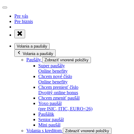
Pre vás
Pre biznis
Volania a paušály
Volania a paušály
Paušály
Zobraziť vnorené položky
Super paušály
Online benefity
Chcem nové číslo
Online benefity
Chcem preniesť číslo
Dvojitý online bonus
Chcem zmeniť paušál
Yoxo paušál
(pre ISIC, ITIC, EURO<26)
Paušálik
Senior paušál
Mini paušál
Volania s kreditom
Zobraziť vnorené položky