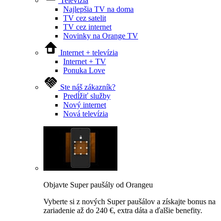
Televízia
Najlepšia TV na doma
TV cez satelit
TV cez internet
Novinky na Orange TV
Internet + televízia
Internet + TV
Ponuka Love
Ste náš zákazník?
Predĺžiť služby
Nový internet
Nová televízia
Objavte Super paušály od Orangeu
Vyberte si z nových Super paušálov a získajte bonus na
zariadenie až do 240 €, extra dáta a ďalšie benefity.