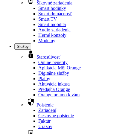
Šikovné zariadenia
Smart hodinky
Smart domácnosť
Smart TV
Smart mobilita
Audio zariadenia
Herné konzoly
Modemy
Služby
Starostlivosť
Online benefity
Aplikácia Môj Orange
Digitálne služby
Platby
Aktivácia inkasa
Predajňa Orange
Orange priamo k vám
Poistenie
Zariadení
Cestovné poistenie
Faktúr
Úrazov