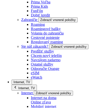
Prima Voľba
Prima Kids
FunFón
Dobiť kredit
Zahraničie
Zobraziť vnorené položky
Roaming
Roamingové balíky
Volania do zahraničia
Cestovné poistenie
Regulovaný roaming
Ste náš zákazník?
Zobraziť vnorené položky
Predĺžiť služby
Chcem nový telefón
Navzájom zadarmo
Ostatné služby
Odporučte Orange
eSIM
eWatch
Internet, TV
Internet, TV
Internet
Zobraziť vnorené položky
Internet na doma
Online zľava
Mobilný internet