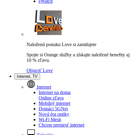
eWatch
Naloženú ponuku Love si zamilujete
Spojte si Orange služby a získajte naložené benefity aj
10 % zľavu.
Objaviť Love
Internet, TV
Internet
Internet na doma
Online zľava
Mobilný internet
Domáci 5GNet
Nová éra optiky
Wi-Fi Mesh
Chcem preniesť internet