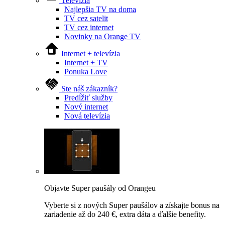
Televízia
Najlepšia TV na doma
TV cez satelit
TV cez internet
Novinky na Orange TV
Internet + televízia
Internet + TV
Ponuka Love
Ste náš zákazník?
Predĺžiť služby
Nový internet
Nová televízia
Objavte Super paušály od Orangeu
Vyberte si z nových Super paušálov a získajte bonus na
zariadenie až do 240 €, extra dáta a ďalšie benefity.