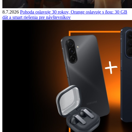
8.7.2026
Pohoda oslavuje 30 rokov, Orange oslavuje s ňou: 30 GB
dát a smart riešenia pre návštevníkov