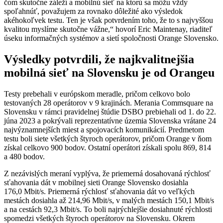
čom skutočne záleží a mobilnú sieť na ktorú sa môžu vždy
spoľahnúť, považujem za rovnako dôležité ako výsledok
akéhokoľvek testu. Ten je však potvrdením toho, že to s najvyššou
kvalitou myslíme skutočne vážne,“ hovorí Eric Maintenay, riaditeľ
úseku informačných systémov a sietí spoločnosti Orange Slovensko.
Výsledky potvrdili, že najkvalitnejšia
mobilná sieť na Slovensku je od Orangeu
Testy prebehali v európskom meradle, pričom celkovo bolo
testovaných 28 operátorov v 9 krajinách. Merania Commsquare na
Slovensku v rámci pravidelnej štúdie DSBO prebiehali od 1. do 22.
júna 2023 a pokrývali reprezentatívne územia Slovenska vrátane 24
najvýznamnejších miest a spojovacích komunikácií. Predmetom
testu boli siete všetkých štyroch operátorov, pričom Orange v ňom
získal celkovo 900 bodov. Ostatní operátori získali spolu 869, 814
a 480 bodov.
Z nezávislých meraní vyplýva, že priemerná dosahovaná rýchlosť
sťahovania dát v mobilnej sieti Orange Slovensko dosiahla
176,0 Mbit/s. Priemerná rýchlosť sťahovania dát vo veľkých
mestách dosiahla až 214,96 Mbit/s, v malých mestách 150,1 Mbit/s
a na cestách 92,3 Mbit/s. To boli najrýchlejšie dosiahnuté rýchlosti
spomedzi všetkých štyroch operátorov na Slovensku. Okrem