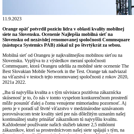
11.9.2023
Orange opäť potvrdil pozíciu lídra v oblasti kvality mobilnej
siete na Slovensku. Ocenenie Najlepšia mobilná sieť na
Slovensku od nezávislej renomovanej spoločnosti Commsquare
(nástupca Systemics PAB) získal už po štvrtýkrát za sebou.
Mobilná sieť od Orangeu je najkvalitnejšou mobilnou sieťou na
Slovensku. Vyplýva to z výsledkov meraní spoločnosti
Commsquare, ktorá Orangeu udelila za mobilné siete ocenenie The
Best Slovakian Mobile Network in the Test. Orange tak nadviazal
na víťazstvá v testoch tejto renomovanej spoločnosti z rokov 2020,
2021a 2022.
„Iba tá najvyššia kvalita a s tým súvisiaca pozitívna zákaznícka
skúsenosť je to, čo nás v tomto vyspelom konkurenčnom prostredí
môže posunúť ďalej a čomu venujeme mimoriadnu pozornosť. Aj
preto je v poradí už štvrté víťazstvo v medzinárodne uznávanom
porovnávacom teste kvality sietí pre nás dôležitým uznaním našej
kontinuálnej snahy prinášať zákazníkom tú najvyššiu kvalitu.
Každodenné používanie našich služieb takmer 2,5 miliónmi
zákazníkov, ktorí sa prostredníctvom našej siete spájajú s tým, na