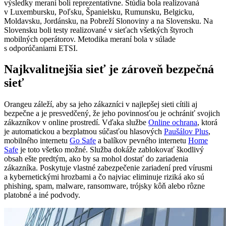
výsledky meraní boli reprezentatívne. Štúdia bola realizovaná
v Luxembursku, Poľsku, Španielsku, Rumunsku, Belgicku,
Moldavsku, Jordánsku, na Pobreží Slonoviny a na Slovensku. Na
Slovensku boli testy realizované v sieťach všetkých štyroch
mobilných operátorov. Metodika meraní bola v súlade
s odporúčaniami ETSI.
Najkvalitnejšia sieť je zároveň bezpečná
sieť
Orangeu záleží, aby sa jeho zákazníci v najlepšej sieti cítili aj
bezpečne a je presvedčený, že jeho povinnosťou je ochrániť svojich
zákazníkov v online prostredí. Vďaka službe
Online ochrana
, ktorá
je automatickou a bezplatnou súčasťou hlasových
Paušálov Plus
,
mobilného internetu
Go Safe
a balíkov pevného internetu
Home
Safe
je toto všetko možné. Služba dokáže zablokovať škodlivý
obsah ešte predtým, ako by sa mohol dostať do zariadenia
zákazníka. Poskytuje vlastné zabezpečenie zariadení pred vírusmi
a kybernetickými hrozbami a čo najviac eliminuje riziká ako sú
phishing, spam, malware, ransomware, trójsky kôň alebo rôzne
platobné a iné podvody.