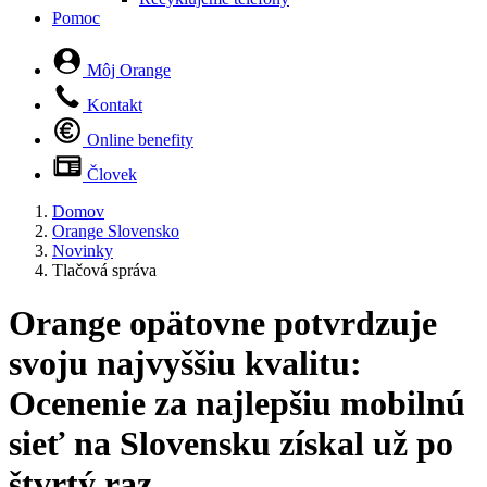
Pomoc
Môj Orange
Kontakt
Online benefity
Človek
Domov
Orange Slovensko
Novinky
Tlačová správa
Orange opätovne potvrdzuje
svoju najvyššiu kvalitu:
Ocenenie za najlepšiu mobilnú
sieť na Slovensku získal už po
štvrtý raz