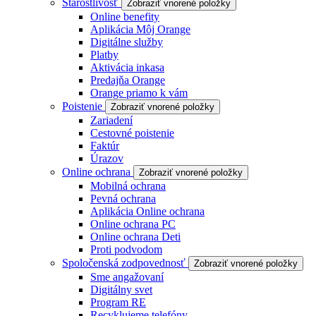
Starostlivosť
Zobraziť vnorené položky
Online benefity
Aplikácia Môj Orange
Digitálne služby
Platby
Aktivácia inkasa
Predajňa Orange
Orange priamo k vám
Poistenie
Zobraziť vnorené položky
Zariadení
Cestovné poistenie
Faktúr
Úrazov
Online ochrana
Zobraziť vnorené položky
Mobilná ochrana
Pevná ochrana
Aplikácia Online ochrana
Online ochrana PC
Online ochrana Deti
Proti podvodom
Spoločenská zodpovednosť
Zobraziť vnorené položky
Sme angažovaní
Digitálny svet
Program RE
Recyklujeme telefóny