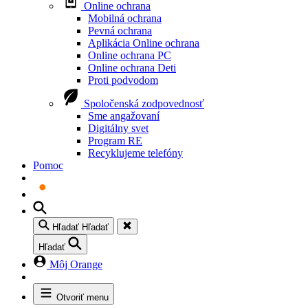
Online ochrana
Mobilná ochrana
Pevná ochrana
Aplikácia Online ochrana
Online ochrana PC
Online ochrana Deti
Proti podvodom
Spoločenská zodpovednosť
Sme angažovaní
Digitálny svet
Program RE
Recyklujeme telefóny
Pomoc
Hľadať
Hľadať
Hľadať
Môj Orange
Otvoriť menu