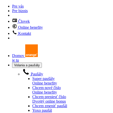
Pre vás
Pre biznis
Človek
Online benefity
Kontakt
Domov
je tu
Volania a paušály
Paušály
Super paušály
Online benefity
Chcem nové číslo
Online benefity
Chcem preniesť číslo
Dvojitý online bonus
Chcem zmeniť paušál
Yoxo paušál