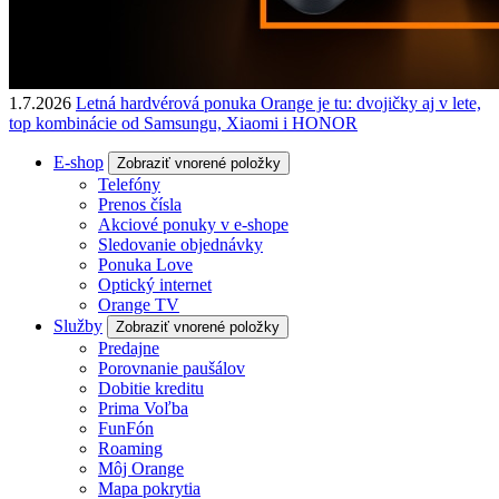
1.7.2026
Letná hardvérová ponuka Orange je tu: dvojičky aj v lete,
top kombinácie od Samsungu, Xiaomi i HONOR
E-shop
Zobraziť vnorené položky
Telefóny
Prenos čísla
Akciové ponuky v e-shope
Sledovanie objednávky
Ponuka Love
Optický internet
Orange TV
Služby
Zobraziť vnorené položky
Predajne
Porovnanie paušálov
Dobitie kreditu
Prima Voľba
FunFón
Roaming
Môj Orange
Mapa pokrytia