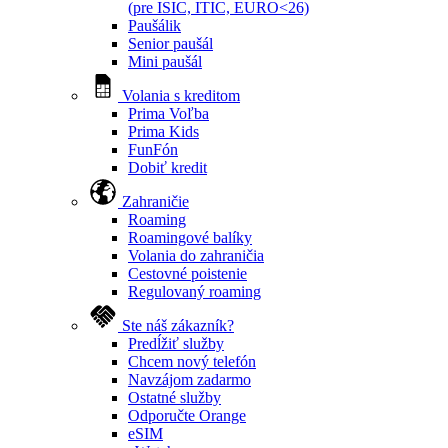
(pre ISIC, ITIC, EURO<26)
Paušálik
Senior paušál
Mini paušál
Volania s kreditom
Prima Voľba
Prima Kids
FunFón
Dobiť kredit
Zahraničie
Roaming
Roamingové balíky
Volania do zahraničia
Cestovné poistenie
Regulovaný roaming
Ste náš zákazník?
Predĺžiť služby
Chcem nový telefón
Navzájom zadarmo
Ostatné služby
Odporučte Orange
eSIM