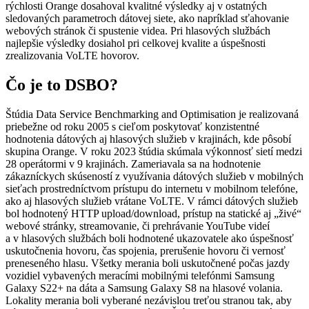
rýchlosti Orange dosahoval kvalitné výsledky aj v ostatných
sledovaných parametroch dátovej siete, ako napríklad sťahovanie
webových stránok či spustenie videa. Pri hlasových službách
najlepšie výsledky dosiahol pri celkovej kvalite a úspešnosti
zrealizovania VoLTE hovorov.
Čo je to DSBO?
Štúdia Data Service Benchmarking and Optimisation je realizovaná
priebežne od roku 2005 s cieľom poskytovať konzistentné
hodnotenia dátových aj hlasových služieb v krajinách, kde pôsobí
skupina Orange. V roku 2023 štúdia skúmala výkonnosť sietí medzi
28 operátormi v 9 krajinách. Zameriavala sa na hodnotenie
zákazníckych skúseností z využívania dátových služieb v mobilných
sieťach prostredníctvom prístupu do internetu v mobilnom telefóne,
ako aj hlasových služieb vrátane VoLTE. V rámci dátových služieb
bol hodnotený HTTP upload/download, prístup na statické aj „živé“
webové stránky, streamovanie, či prehrávanie YouTube videí
a v hlasových službách boli hodnotené ukazovatele ako úspešnosť
uskutočnenia hovoru, čas spojenia, prerušenie hovoru či vernosť
preneseného hlasu. Všetky merania boli uskutočnené počas jazdy
vozidiel vybavených meracími mobilnými telefónmi Samsung
Galaxy S22+ na dáta a Samsung Galaxy S8 na hlasové volania.
Lokality merania boli vyberané nezávislou treťou stranou tak, aby