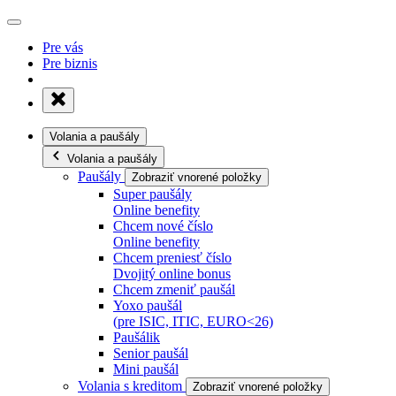
Pre vás
Pre biznis
Volania a paušály
Volania a paušály
Paušály
Zobraziť vnorené položky
Super paušály
Online benefity
Chcem nové číslo
Online benefity
Chcem preniesť číslo
Dvojitý online bonus
Chcem zmeniť paušál
Yoxo paušál
(pre ISIC, ITIC, EURO<26)
Paušálik
Senior paušál
Mini paušál
Volania s kreditom
Zobraziť vnorené položky