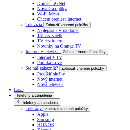
Domáci 5GNet
Nová éra optiky
Wi-Fi Mesh
Chcem preniesť internet
Televízia
Zobraziť vnorené položky
Najlepšia TV na doma
TV cez satelit
TV cez internet
Novinky na Orange TV
Internet + televízia
Zobraziť vnorené položky
Internet + TV
Ponuka Love
Ste náš zákazník?
Zobraziť vnorené položky
Predĺžiť služby
Nový internet
Nová televízia
Love
Telefóny a zariadenia
Telefóny a zariadenia
Telefóny
Zobraziť vnorené položky
Apple
Samsung
HONOR
Xiaomi