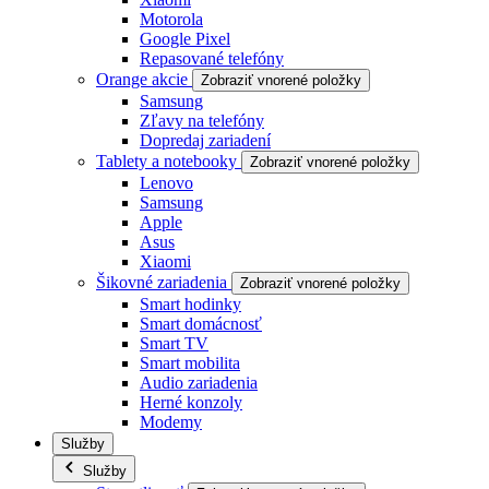
Motorola
Google Pixel
Repasované telefóny
Orange akcie
Zobraziť vnorené položky
Samsung
Zľavy na telefóny
Dopredaj zariadení
Tablety a notebooky
Zobraziť vnorené položky
Lenovo
Samsung
Apple
Asus
Xiaomi
Šikovné zariadenia
Zobraziť vnorené položky
Smart hodinky
Smart domácnosť
Smart TV
Smart mobilita
Audio zariadenia
Herné konzoly
Modemy
Služby
Služby