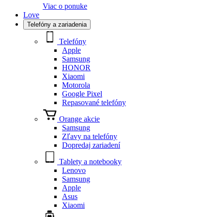
Viac o ponuke
Love
Telefóny a zariadenia
Telefóny
Apple
Samsung
HONOR
Xiaomi
Motorola
Google Pixel
Repasované telefóny
Orange akcie
Samsung
Zľavy na telefóny
Dopredaj zariadení
Tablety a notebooky
Lenovo
Samsung
Apple
Asus
Xiaomi