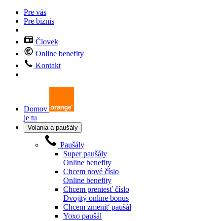
Pre vás
Pre biznis
Človek
Online benefity
Kontakt
Domov
je tu
Volania a paušály
Paušály
Super paušály
Online benefity
Chcem nové číslo
Online benefity
Chcem preniesť číslo
Dvojitý online bonus
Chcem zmeniť paušál
Yoxo paušál