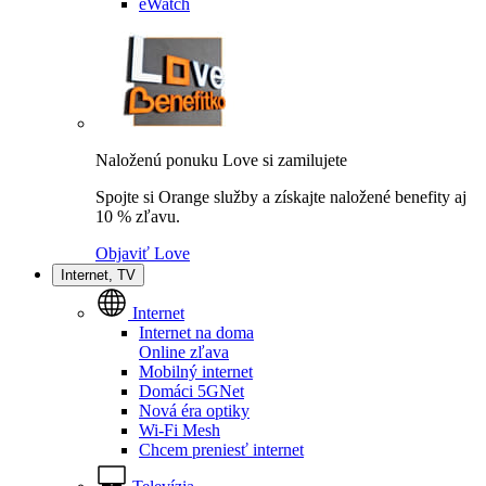
eWatch
Naloženú ponuku Love si zamilujete
Spojte si Orange služby a získajte naložené benefity aj
10 % zľavu.
Objaviť Love
Internet, TV
Internet
Internet na doma
Online zľava
Mobilný internet
Domáci 5GNet
Nová éra optiky
Wi-Fi Mesh
Chcem preniesť internet