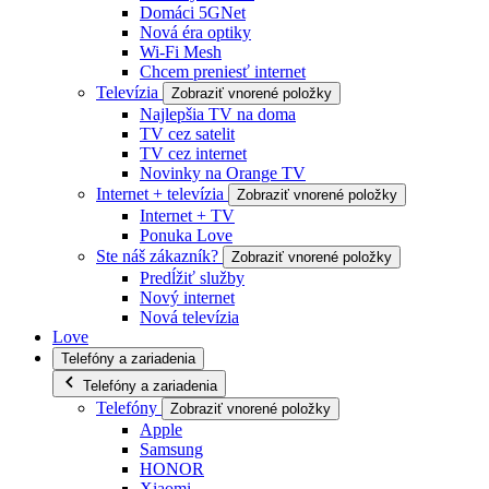
Domáci 5GNet
Nová éra optiky
Wi-Fi Mesh
Chcem preniesť internet
Televízia
Zobraziť vnorené položky
Najlepšia TV na doma
TV cez satelit
TV cez internet
Novinky na Orange TV
Internet + televízia
Zobraziť vnorené položky
Internet + TV
Ponuka Love
Ste náš zákazník?
Zobraziť vnorené položky
Predĺžiť služby
Nový internet
Nová televízia
Love
Telefóny a zariadenia
Telefóny a zariadenia
Telefóny
Zobraziť vnorené položky
Apple
Samsung
HONOR
Xiaomi