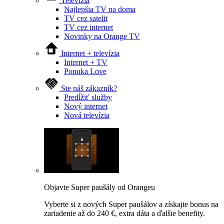
Televízia
Najlepšia TV na doma
TV cez satelit
TV cez internet
Novinky na Orange TV
Internet + televízia
Internet + TV
Ponuka Love
Ste náš zákazník?
Predĺžiť služby
Nový internet
Nová televízia
Objavte Super paušály od Orangeu
Vyberte si z nových Super paušálov a získajte bonus na
zariadenie až do 240 €, extra dáta a ďalšie benefity.