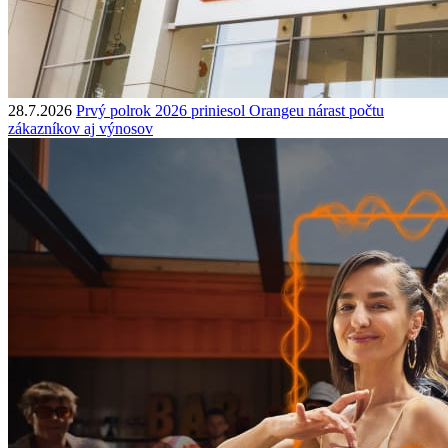
28.7.2026
Prvý polrok 2026 priniesol Orangeu nárast počtu
zákazníkov aj výnosov