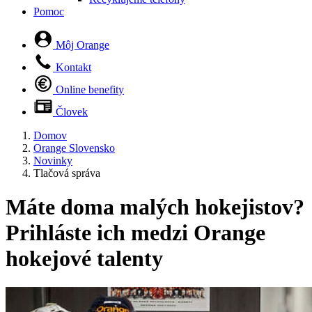
Pomoc
Môj Orange
Kontakt
Online benefity
Človek
Domov
Orange Slovensko
Novinky
Tlačová správa
Máte doma malých hokejistov?
Prihláste ich medzi Orange
hokejové talenty