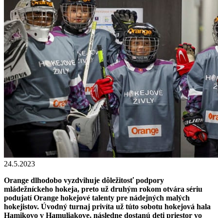
24.5.2023
Orange dlhodobo vyzdvihuje dôležitosť podpory
mládežníckeho hokeja, preto už druhým rokom otvára sériu
podujatí Orange hokejové talenty pre nádejných malých
hokejistov. Úvodný turnaj privíta už túto sobotu hokejová hala
Hamikovo v Hamuliakove, následne dostanú deti priestor vo