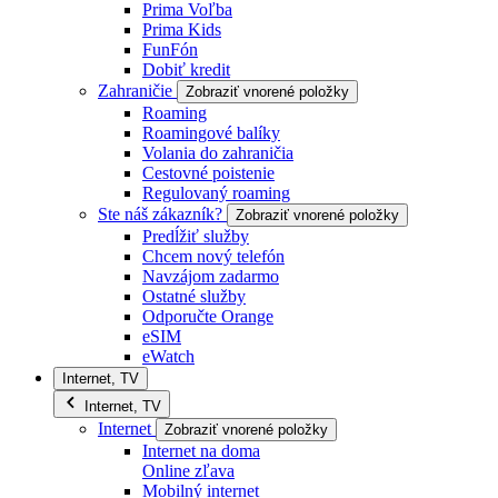
Prima Voľba
Prima Kids
FunFón
Dobiť kredit
Zahraničie
Zobraziť vnorené položky
Roaming
Roamingové balíky
Volania do zahraničia
Cestovné poistenie
Regulovaný roaming
Ste náš zákazník?
Zobraziť vnorené položky
Predĺžiť služby
Chcem nový telefón
Navzájom zadarmo
Ostatné služby
Odporučte Orange
eSIM
eWatch
Internet, TV
Internet, TV
Internet
Zobraziť vnorené položky
Internet na doma
Online zľava
Mobilný internet