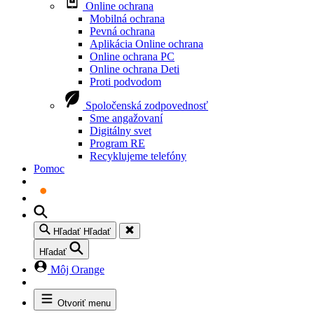
Online ochrana
Mobilná ochrana
Pevná ochrana
Aplikácia Online ochrana
Online ochrana PC
Online ochrana Deti
Proti podvodom
Spoločenská zodpovednosť
Sme angažovaní
Digitálny svet
Program RE
Recyklujeme telefóny
Pomoc
Hľadať
Hľadať
Hľadať
Môj Orange
Otvoriť menu