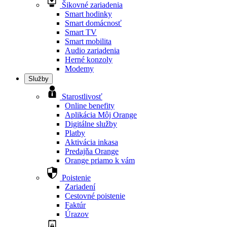
Šikovné zariadenia
Smart hodinky
Smart domácnosť
Smart TV
Smart mobilita
Audio zariadenia
Herné konzoly
Modemy
Služby
Starostlivosť
Online benefity
Aplikácia Môj Orange
Digitálne služby
Platby
Aktivácia inkasa
Predajňa Orange
Orange priamo k vám
Poistenie
Zariadení
Cestovné poistenie
Faktúr
Úrazov