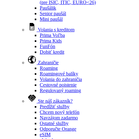
(pre ISIC, ITIC, EURO<26)
Paušálik
Senior paušál
Mini paušál
Volania s kreditom
Prima Voľba
Prima Kids
FunFón
Dobiť kredit
Zahraničie
Roaming
Roamingové balíky
Volania do zahraničia
Cestovné poistenie
Regulovaný roaming
Ste náš zákazník?
Predĺžiť služby
Chcem nový telefón
Navzájom zadarmo
Ostatné služby
Odporučte Orange
eSIM