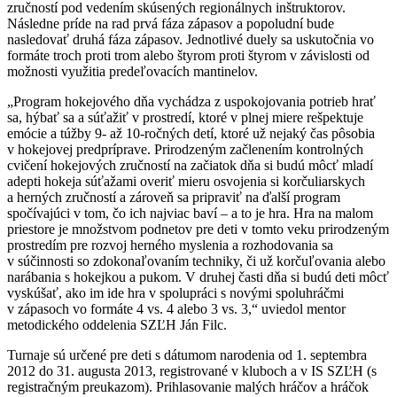
zručností pod vedením skúsených regionálnych inštruktorov.
Následne príde na rad prvá fáza zápasov a popoludní bude
nasledovať druhá fáza zápasov. Jednotlivé duely sa uskutočnia vo
formáte troch proti trom alebo štyrom proti štyrom v závislosti od
možnosti využitia predeľovacích mantinelov.
„Program hokejového dňa vychádza z uspokojovania potrieb hrať
sa, hýbať sa a súťažiť v prostredí, ktoré v plnej miere rešpektuje
emócie a túžby 9- až 10‑ročných detí, ktoré už nejaký čas pôsobia
v hokejovej predpríprave. Prirodzeným začlenením kontrolných
cvičení hokejových zručností na začiatok dňa si budú môcť mladí
adepti hokeja súťažami overiť mieru osvojenia si korčuliarskych
a herných zručností a zároveň sa pripraviť na ďalší program
spočívajúci v tom, čo ich najviac baví – a to je hra. Hra na malom
priestore je množstvom podnetov pre deti v tomto veku prirodzeným
prostredím pre rozvoj herného myslenia a rozhodovania sa
v súčinnosti so zdokonaľovaním techniky, či už korčuľovania alebo
narábania s hokejkou a pukom. V druhej časti dňa si budú deti môcť
vyskúšať, ako im ide hra v spolupráci s novými spoluhráčmi
v zápasoch vo formáte 4 vs. 4 alebo 3 vs. 3,“ uviedol mentor
metodického oddelenia SZĽH Ján Filc.
Turnaje sú určené pre deti s dátumom narodenia od 1. septembra
2012 do 31. augusta 2013, registrované v kluboch a v IS SZĽH (s
registračným preukazom). Prihlasovanie malých hráčov a hráčok