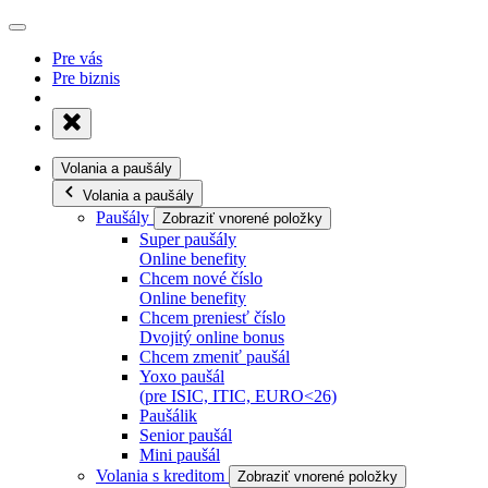
Pre vás
Pre biznis
Volania a paušály
Volania a paušály
Paušály
Zobraziť vnorené položky
Super paušály
Online benefity
Chcem nové číslo
Online benefity
Chcem preniesť číslo
Dvojitý online bonus
Chcem zmeniť paušál
Yoxo paušál
(pre ISIC, ITIC, EURO<26)
Paušálik
Senior paušál
Mini paušál
Volania s kreditom
Zobraziť vnorené položky