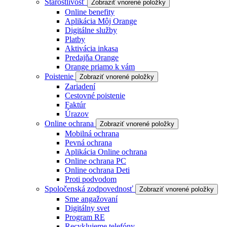
Starostlivosť
Zobraziť vnorené položky
Online benefity
Aplikácia Môj Orange
Digitálne služby
Platby
Aktivácia inkasa
Predajňa Orange
Orange priamo k vám
Poistenie
Zobraziť vnorené položky
Zariadení
Cestovné poistenie
Faktúr
Úrazov
Online ochrana
Zobraziť vnorené položky
Mobilná ochrana
Pevná ochrana
Aplikácia Online ochrana
Online ochrana PC
Online ochrana Deti
Proti podvodom
Spoločenská zodpovednosť
Zobraziť vnorené položky
Sme angažovaní
Digitálny svet
Program RE
Recyklujeme telefóny