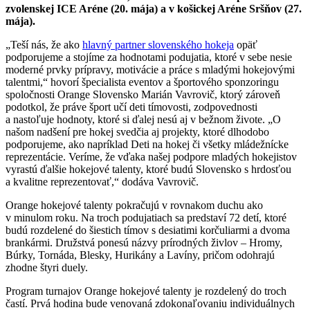
zvolenskej ICE Aréne (20. mája) a v košickej Aréne Sršňov (27.
mája).
„Teší nás, že ako
hlavný partner slovenského hokeja
opäť
podporujeme a stojíme za hodnotami podujatia, ktoré v sebe nesie
moderné prvky prípravy, motivácie a práce s mladými hokejovými
talentmi,“ hovorí špecialista eventov a športového sponzoringu
spoločnosti Orange Slovensko Marián Vavrovič, ktorý zároveň
podotkol, že práve šport učí deti tímovosti, zodpovednosti
a nastoľuje hodnoty, ktoré si ďalej nesú aj v bežnom živote. „O
našom nadšení pre hokej svedčia aj projekty, ktoré dlhodobo
podporujeme, ako napríklad Deti na hokej či všetky mládežnícke
reprezentácie. Veríme, že vďaka našej podpore mladých hokejistov
vyrastú ďalšie hokejové talenty, ktoré budú Slovensko s hrdosťou
a kvalitne reprezentovať,“ dodáva Vavrovič.
Orange hokejové talenty pokračujú v rovnakom duchu ako
v minulom roku. Na troch podujatiach sa predstaví 72 detí, ktoré
budú rozdelené do šiestich tímov s desiatimi korčuliarmi a dvoma
brankármi. Družstvá ponesú názvy prírodných živlov – Hromy,
Búrky, Tornáda, Blesky, Hurikány a Lavíny, pričom odohrajú
zhodne štyri duely.
Program turnajov Orange hokejové talenty je rozdelený do troch
častí. Prvá hodina bude venovaná zdokonaľovaniu individuálnych