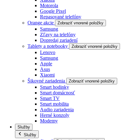
Motorola
Google Pixel
Repasované telefóny
Orange akcie
Zobraziť vnorené položky
Samsung
Zľavy na telefóny
Dopredaj zariadení
Tablety a notebooky
Zobraziť vnorené položky
Lenovo
Samsung
Apple
Asus
Xiaomi
Šikovné zariadenia
Zobraziť vnorené položky
Smart hodinky
Smart domácnosť
Smart TV
Smart mobilita
Audio zariadenia
Herné konzoly
Modemy
Služby
Služby