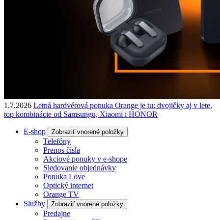
1.7.2026
Letná hardvérová ponuka Orange je tu: dvojičky aj v lete,
top kombinácie od Samsungu, Xiaomi i HONOR
E-shop
Zobraziť vnorené položky
Telefóny
Prenos čísla
Akciové ponuky v e-shope
Sledovanie objednávky
Ponuka Love
Optický internet
Orange TV
Služby
Zobraziť vnorené položky
Predajne