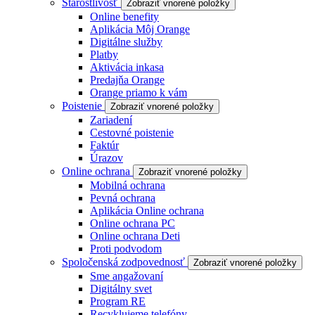
Starostlivosť
Zobraziť vnorené položky
Online benefity
Aplikácia Môj Orange
Digitálne služby
Platby
Aktivácia inkasa
Predajňa Orange
Orange priamo k vám
Poistenie
Zobraziť vnorené položky
Zariadení
Cestovné poistenie
Faktúr
Úrazov
Online ochrana
Zobraziť vnorené položky
Mobilná ochrana
Pevná ochrana
Aplikácia Online ochrana
Online ochrana PC
Online ochrana Deti
Proti podvodom
Spoločenská zodpovednosť
Zobraziť vnorené položky
Sme angažovaní
Digitálny svet
Program RE
Recyklujeme telefóny