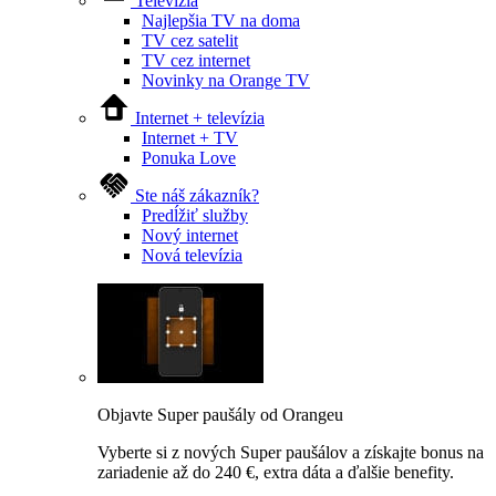
Televízia
Najlepšia TV na doma
TV cez satelit
TV cez internet
Novinky na Orange TV
Internet + televízia
Internet + TV
Ponuka Love
Ste náš zákazník?
Predĺžiť služby
Nový internet
Nová televízia
Objavte Super paušály od Orangeu
Vyberte si z nových Super paušálov a získajte bonus na
zariadenie až do 240 €, extra dáta a ďalšie benefity.