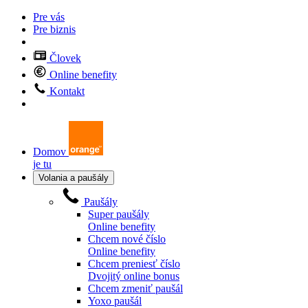
Pre vás
Pre biznis
Človek
Online benefity
Kontakt
Domov
je tu
Volania a paušály
Paušály
Super paušály
Online benefity
Chcem nové číslo
Online benefity
Chcem preniesť číslo
Dvojitý online bonus
Chcem zmeniť paušál
Yoxo paušál