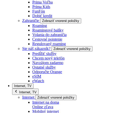
Prima Voľba
Prima Kids
FunFón
Dobiť kredit
Zahraničie
Zobraziť vnorené položky
Roaming
Roamingové balíky
Volania do zahraničia
Cestovné poistenie
Regulovaný roaming
Ste náš zákazník?
Zobraziť vnorené položky
Predĺžiť služby
Chcem nový telefón
Navzájom zadarmo
Ostatné služby
Odporučte Orange
eSIM
eWatch
Internet, TV
Internet, TV
Internet
Zobraziť vnorené položky
Internet na doma
Online zľava
Mobilný internet