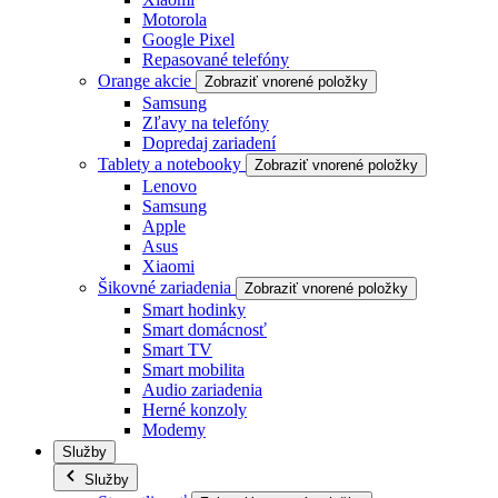
Motorola
Google Pixel
Repasované telefóny
Orange akcie
Zobraziť vnorené položky
Samsung
Zľavy na telefóny
Dopredaj zariadení
Tablety a notebooky
Zobraziť vnorené položky
Lenovo
Samsung
Apple
Asus
Xiaomi
Šikovné zariadenia
Zobraziť vnorené položky
Smart hodinky
Smart domácnosť
Smart TV
Smart mobilita
Audio zariadenia
Herné konzoly
Modemy
Služby
Služby