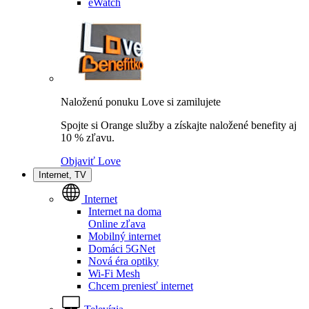
eWatch
Naloženú ponuku Love si zamilujete
Spojte si Orange služby a získajte naložené benefity aj
10 % zľavu.
Objaviť Love
Internet, TV
Internet
Internet na doma
Online zľava
Mobilný internet
Domáci 5GNet
Nová éra optiky
Wi-Fi Mesh
Chcem preniesť internet