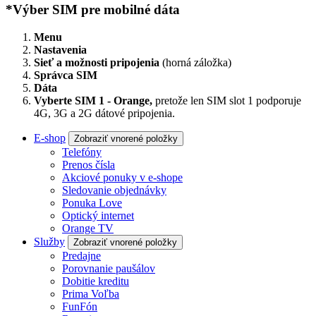
*Výber SIM pre mobilné dáta
Menu
Nastavenia
Sieť a možnosti pripojenia
(horná záložka)
Správca SIM
Dáta
Vyberte SIM 1 - Orange,
pretože len SIM slot 1 podporuje
4G, 3G a 2G dátové pripojenia.
E-shop
Zobraziť vnorené položky
Telefóny
Prenos čísla
Akciové ponuky v e-shope
Sledovanie objednávky
Ponuka Love
Optický internet
Orange TV
Služby
Zobraziť vnorené položky
Predajne
Porovnanie paušálov
Dobitie kreditu
Prima Voľba
FunFón