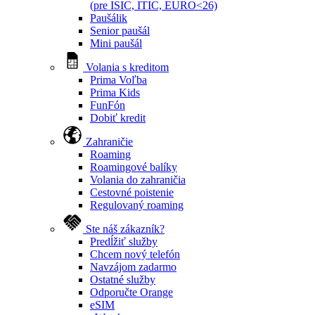
(pre ISIC, ITIC, EURO<26)
Paušálik
Senior paušál
Mini paušál
Volania s kreditom
Prima Voľba
Prima Kids
FunFón
Dobiť kredit
Zahraničie
Roaming
Roamingové balíky
Volania do zahraničia
Cestovné poistenie
Regulovaný roaming
Ste náš zákazník?
Predĺžiť služby
Chcem nový telefón
Navzájom zadarmo
Ostatné služby
Odporučte Orange
eSIM