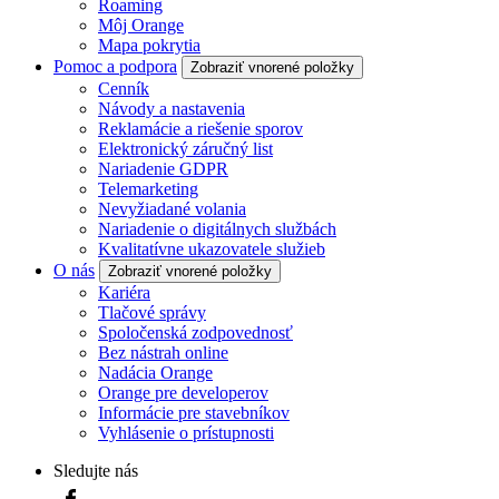
Roaming
Môj Orange
Mapa pokrytia
Pomoc a podpora
Zobraziť vnorené položky
Cenník
Návody a nastavenia
Reklamácie a riešenie sporov
Elektronický záručný list
Nariadenie GDPR
Telemarketing
Nevyžiadané volania
Nariadenie o digitálnych službách
Kvalitatívne ukazovatele služieb
O nás
Zobraziť vnorené položky
Kariéra
Tlačové správy
Spoločenská zodpovednosť
Bez nástrah online
Nadácia Orange
Orange pre developerov
Informácie pre stavebníkov
Vyhlásenie o prístupnosti
Sledujte nás