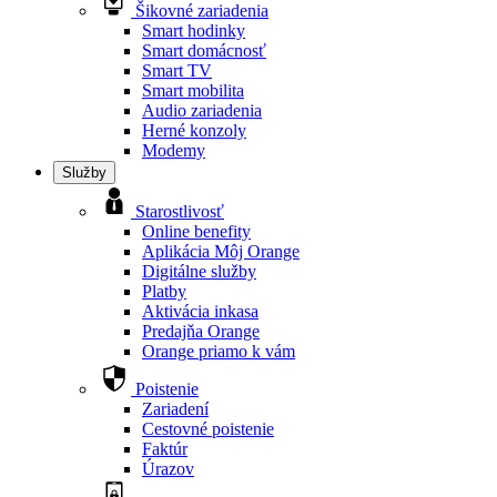
Šikovné zariadenia
Smart hodinky
Smart domácnosť
Smart TV
Smart mobilita
Audio zariadenia
Herné konzoly
Modemy
Služby
Starostlivosť
Online benefity
Aplikácia Môj Orange
Digitálne služby
Platby
Aktivácia inkasa
Predajňa Orange
Orange priamo k vám
Poistenie
Zariadení
Cestovné poistenie
Faktúr
Úrazov