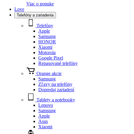
Viac o ponuke
Love
Telefóny a zariadenia
Telefóny
Apple
Samsung
HONOR
Xiaomi
Motorola
Google Pixel
Repasované telefóny
Orange akcie
Samsung
Zľavy na telefóny
Dopredaj zariadení
Tablety a notebooky
Lenovo
Samsung
Apple
Asus
Xiaomi