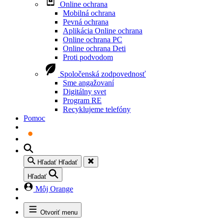
Online ochrana
Mobilná ochrana
Pevná ochrana
Aplikácia Online ochrana
Online ochrana PC
Online ochrana Deti
Proti podvodom
Spoločenská zodpovednosť
Sme angažovaní
Digitálny svet
Program RE
Recyklujeme telefóny
Pomoc
Hľadať
Hľadať
Hľadať
Môj Orange
Otvoriť menu