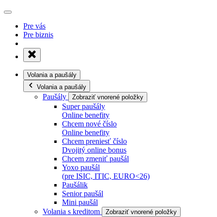
Pre vás
Pre biznis
Volania a paušály
Volania a paušály
Paušály
Zobraziť vnorené položky
Super paušály
Online benefity
Chcem nové číslo
Online benefity
Chcem preniesť číslo
Dvojitý online bonus
Chcem zmeniť paušál
Yoxo paušál
(pre ISIC, ITIC, EURO<26)
Paušálik
Senior paušál
Mini paušál
Volania s kreditom
Zobraziť vnorené položky