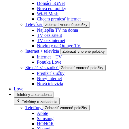
Domáci 5GNet
Nová éra optiky
Wi-Fi Mesh
Chcem preniesť internet
Televízia
Zobraziť vnorené položky
Najlepšia TV na doma
TV cez satelit
TV cez internet
Novinky na Orange TV
Internet + televízia
Zobraziť vnorené položky
Internet + TV
Ponuka Love
Ste náš zákazník?
Zobraziť vnorené položky
Predĺžiť služby
Nový internet
Nová televízia
Love
Telefóny a zariadenia
Telefóny a zariadenia
Telefóny
Zobraziť vnorené položky
Apple
Samsung
HONOR
Xiaomi