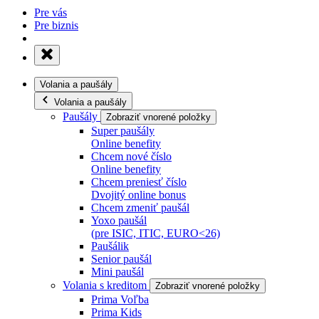
Pre vás
Pre biznis
Volania a paušály
Volania a paušály
Paušály
Zobraziť vnorené položky
Super paušály
Online benefity
Chcem nové číslo
Online benefity
Chcem preniesť číslo
Dvojitý online bonus
Chcem zmeniť paušál
Yoxo paušál
(pre ISIC, ITIC, EURO<26)
Paušálik
Senior paušál
Mini paušál
Volania s kreditom
Zobraziť vnorené položky
Prima Voľba
Prima Kids