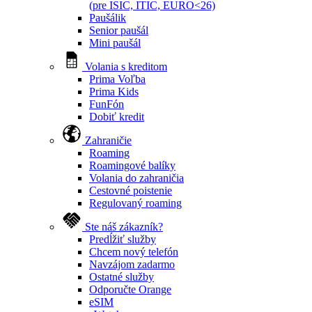
(pre ISIC, ITIC, EURO<26)
Paušálik
Senior paušál
Mini paušál
Volania s kreditom
Prima Voľba
Prima Kids
FunFón
Dobiť kredit
Zahraničie
Roaming
Roamingové balíky
Volania do zahraničia
Cestovné poistenie
Regulovaný roaming
Ste náš zákazník?
Predĺžiť služby
Chcem nový telefón
Navzájom zadarmo
Ostatné služby
Odporučte Orange
eSIM