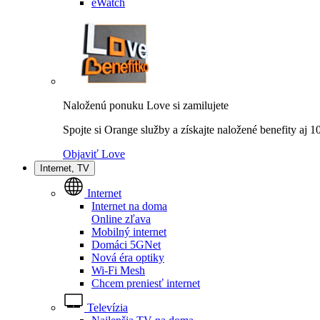
eWatch
Naloženú ponuku Love si zamilujete
Spojte si Orange služby a získajte naložené benefity aj 
Objaviť Love
Internet, TV
Internet
Internet na doma
Online zľava
Mobilný internet
Domáci 5GNet
Nová éra optiky
Wi-Fi Mesh
Chcem preniesť internet
Televízia