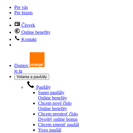
Pre vás
Pre biznis
Človek
Online benefity
Kontakt
Domov
je tu
Volania a paušály
Paušály
Super paušály
Online benefity
Chcem nové číslo
Online benefity
Chcem preniesť číslo
Dvojitý online bonus
Chcem zmeniť paušál
Yoxo paušál