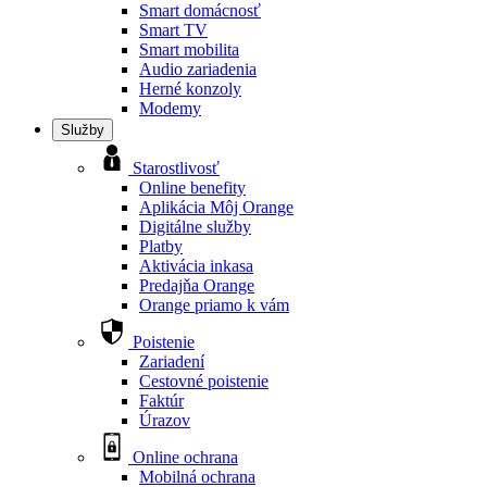
Smart domácnosť
Smart TV
Smart mobilita
Audio zariadenia
Herné konzoly
Modemy
Služby
Starostlivosť
Online benefity
Aplikácia Môj Orange
Digitálne služby
Platby
Aktivácia inkasa
Predajňa Orange
Orange priamo k vám
Poistenie
Zariadení
Cestovné poistenie
Faktúr
Úrazov
Online ochrana
Mobilná ochrana