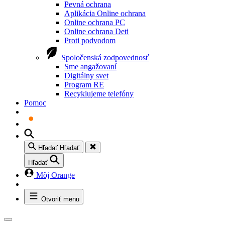
Pevná ochrana
Aplikácia Online ochrana
Online ochrana PC
Online ochrana Deti
Proti podvodom
Spoločenská zodpovednosť
Sme angažovaní
Digitálny svet
Program RE
Recyklujeme telefóny
Pomoc
Hľadať
Hľadať
Hľadať
Môj Orange
Otvoriť menu