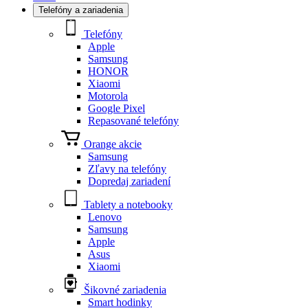
Telefóny a zariadenia
Telefóny
Apple
Samsung
HONOR
Xiaomi
Motorola
Google Pixel
Repasované telefóny
Orange akcie
Samsung
Zľavy na telefóny
Dopredaj zariadení
Tablety a notebooky
Lenovo
Samsung
Apple
Asus
Xiaomi
Šikovné zariadenia
Smart hodinky