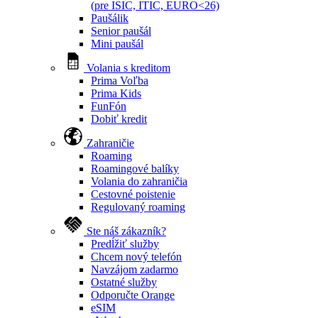
(pre ISIC, ITIC, EURO<26)
Paušálik
Senior paušál
Mini paušál
Volania s kreditom
Prima Voľba
Prima Kids
FunFón
Dobiť kredit
Zahraničie
Roaming
Roamingové balíky
Volania do zahraničia
Cestovné poistenie
Regulovaný roaming
Ste náš zákazník?
Predĺžiť služby
Chcem nový telefón
Navzájom zadarmo
Ostatné služby
Odporučte Orange
eSIM