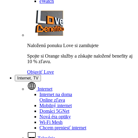
eWatch
Naloženú ponuku Love si zamilujete
Spojte si Orange služby a získajte naložené benefity aj
10 % zľavu.
Objaviť Love
Internet, TV
Internet
Internet na doma
Online zľava
Mobilný internet
Domáci 5GNet
Nová éra optiky
Wi-Fi Mesh
Chcem preniesť internet