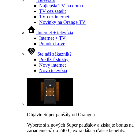
Televízia
Najlepšia TV na doma
TV cez satelit
TV cez internet
Novinky na Orange TV
Internet + televízia
Internet + TV
Ponuka Love
Ste náš zákazník?
Predĺžiť služby
Nový internet
Nová televízia
Objavte Super paušály od Orangeu
Vyberte si z nových Super paušálov a získajte bonus na
zariadenie až do 240 €, extra dáta a ďalšie benefity.