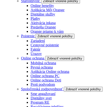
Starostlivosť
Zobraziť vnorené položky
Online benefity
Aplikácia Môj Orange
Digitálne služby
Platby
Aktivácia inkasa
Predajňa Orange
Orange priamo k vám
Poistenie
Zobraziť vnorené položky
Zariadení
Cestovné poistenie
Faktúr
Úrazov
Online ochrana
Zobraziť vnorené položky
Mobilná ochrana
Pevná ochrana
Aplikácia Online ochrana
Online ochrana PC
Online ochrana Deti
Proti podvodom
Spoločenská zodpovednosť
Zobraziť vnorené položky
Sme angažovaní
Digitálny svet
Program RE
Recyklujeme telefóny