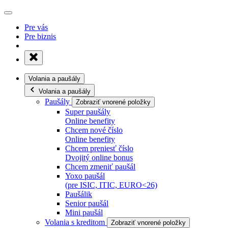
Pre vás
Pre biznis
Volania a paušály
Volania a paušály
Paušály
Zobraziť vnorené položky
Super paušály
Online benefity
Chcem nové číslo
Online benefity
Chcem preniesť číslo
Dvojitý online bonus
Chcem zmeniť paušál
Yoxo paušál
(pre ISIC, ITIC, EURO<26)
Paušálik
Senior paušál
Mini paušál
Volania s kreditom
Zobraziť vnorené položky