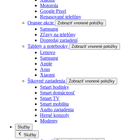
Motorola
Google Pixel
Repasované telefóny
Orange akcie
Zobraziť vnorené položky
Samsung
Zľavy na telefóny
Dopredaj zariadení
Tablety a notebooky
Zobraziť vnorené položky
Lenovo
Samsung
Apple
Asus
Xiaomi
Šikovné zariadenia
Zobraziť vnorené položky
Smart hodinky
Smart domácnosť
Smart TV
Smart mobilita
Audio zariadenia
Herné konzoly
Modemy
Služby
Služby