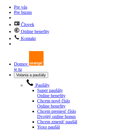
Pre vás
Pre biznis
Človek
Online benefity
Kontakt
Domov
je tu
Volania a paušály
Paušály
Super paušály
Online benefity
Chcem nové číslo
Online benefity
Chcem preniesť číslo
Dvojitý online bonus
Chcem zmeniť paušál
Yoxo paušál