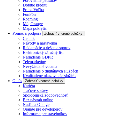
Porovnanie paušálov
Dobitie kreditu
Prima Voľba
FunFón
Roaming
Môj Orange
Mapa pokrytia
Pomoc a podpora
Zobraziť vnorené položky
Cenník
Návody a nastavenia
Reklamácie a riešenie sporov
Elektronický záručný list
Nariadenie GDPR
Telemarketing
Nevyžiadané volania
Nariadenie o digitálnych službách
Kvalitatívne ukazovatele služieb
O nás
Zobraziť vnorené položky
Kariéra
Tlačové správy
Spoločenská zodpovednosť
Bez nástrah online
Nadácia Orange
Orange pre developerov
Informácie pre stavebníkov