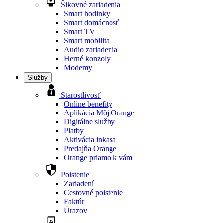
Šikovné zariadenia
Smart hodinky
Smart domácnosť
Smart TV
Smart mobilita
Audio zariadenia
Herné konzoly
Modemy
Služby
Starostlivosť
Online benefity
Aplikácia Môj Orange
Digitálne služby
Platby
Aktivácia inkasa
Predajňa Orange
Orange priamo k vám
Poistenie
Zariadení
Cestovné poistenie
Faktúr
Úrazov