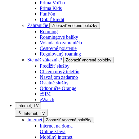
Prima Voľba
Prima Kids
FunFón
Dobiť kredit
Zahraničie
Zobraziť vnorené položky
Roaming
Roamingové balíky
Volania do zahraničia
Cestovné poistenie
Regulovaný roaming
Ste náš zákazník?
Zobraziť vnorené položky
Predĺžiť služby
Chcem nový telefón
Navzájom zadarmo
Ostatné služby
Odporučte Orange
eSIM
eWatch
Internet, TV
Internet, TV
Internet
Zobraziť vnorené položky
Internet na doma
Online zľava
Mobilný internet