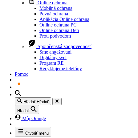
Online ochrana
Mobilná ochrana
Pevná ochrana
Aplikácia Online ochrana
Online ochrana PC
Online ochrana Deti
Proti podvodom
Spoločenská zodpovednosť
Sme angažovaní
Digitálny svet
Program RE
Recyklujeme telefóny
Pomoc
Hľadať
Hľadať
Hľadať
Môj Orange
Otvoriť menu