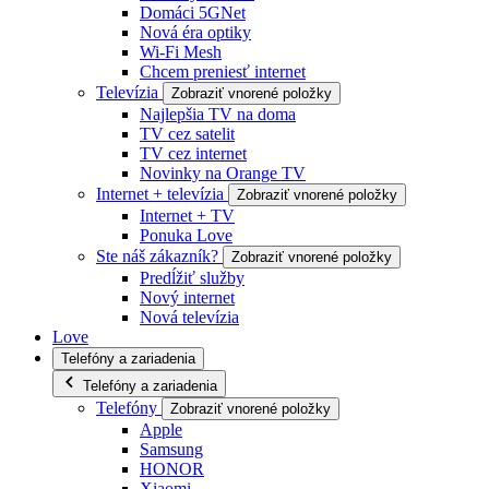
Domáci 5GNet
Nová éra optiky
Wi-Fi Mesh
Chcem preniesť internet
Televízia
Zobraziť vnorené položky
Najlepšia TV na doma
TV cez satelit
TV cez internet
Novinky na Orange TV
Internet + televízia
Zobraziť vnorené položky
Internet + TV
Ponuka Love
Ste náš zákazník?
Zobraziť vnorené položky
Predĺžiť služby
Nový internet
Nová televízia
Love
Telefóny a zariadenia
Telefóny a zariadenia
Telefóny
Zobraziť vnorené položky
Apple
Samsung
HONOR
Xiaomi