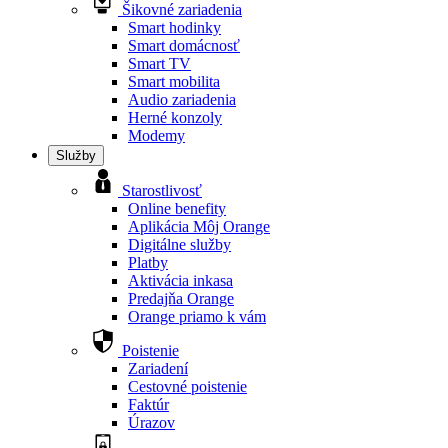
Šikovné zariadenia
Smart hodinky
Smart domácnosť
Smart TV
Smart mobilita
Audio zariadenia
Herné konzoly
Modemy
Služby
Starostlivosť
Online benefity
Aplikácia Môj Orange
Digitálne služby
Platby
Aktivácia inkasa
Predajňa Orange
Orange priamo k vám
Poistenie
Zariadení
Cestovné poistenie
Faktúr
Úrazov