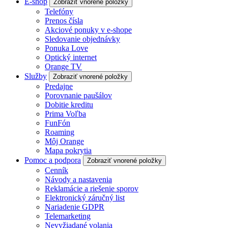
E-shop
Zobraziť vnorené položky
Telefóny
Prenos čísla
Akciové ponuky v e-shope
Sledovanie objednávky
Ponuka Love
Optický internet
Orange TV
Služby
Zobraziť vnorené položky
Predajne
Porovnanie paušálov
Dobitie kreditu
Prima Voľba
FunFón
Roaming
Môj Orange
Mapa pokrytia
Pomoc a podpora
Zobraziť vnorené položky
Cenník
Návody a nastavenia
Reklamácie a riešenie sporov
Elektronický záručný list
Nariadenie GDPR
Telemarketing
Nevyžiadané volania