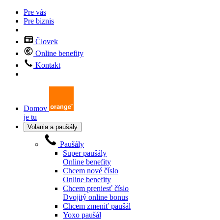
Pre vás
Pre biznis
Človek
Online benefity
Kontakt
Domov
je tu
Volania a paušály
Paušály
Super paušály
Online benefity
Chcem nové číslo
Online benefity
Chcem preniesť číslo
Dvojitý online bonus
Chcem zmeniť paušál
Yoxo paušál