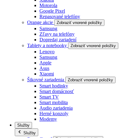
Motorola
Google Pixel
Repasované telefóny
Orange akcie
Zobraziť vnorené položky
Samsung
Zľavy na telefóny
Dopredaj zariadení
Tablety a notebooky
Zobraziť vnorené položky
Lenovo
Samsung
Apple
Asus
Xiaomi
Šikovné zariadenia
Zobraziť vnorené položky
Smart hodinky
Smart domácnosť
Smart TV
Smart mobilita
Audio zariadenia
Herné konzoly
Modemy
Služby
Služby