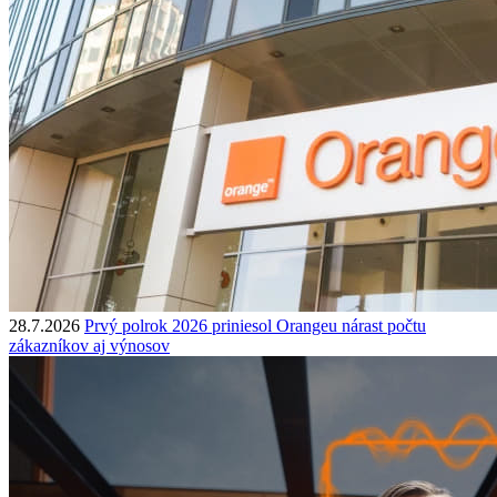
28.7.2026
Prvý polrok 2026 priniesol Orangeu nárast počtu
zákazníkov aj výnosov