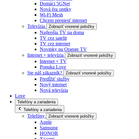
Domáci 5GNet
Nová éra optiky
Wi-Fi Mesh
Chcem preniesť internet
Televízia
Zobraziť vnorené položky
Najlepšia TV na doma
TV cez satelit
TV cez internet
Novinky na Orange TV
Internet + televízia
Zobraziť vnorené položky
Internet + TV
Ponuka Love
Ste náš zákazník?
Zobraziť vnorené položky
Predĺžiť služby
Nový internet
Nová televízia
Love
Telefóny a zariadenia
Telefóny a zariadenia
Telefóny
Zobraziť vnorené položky
Apple
Samsung
HONOR
Xiaomi