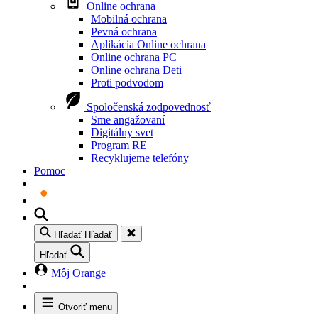
Online ochrana
Mobilná ochrana
Pevná ochrana
Aplikácia Online ochrana
Online ochrana PC
Online ochrana Deti
Proti podvodom
Spoločenská zodpovednosť
Sme angažovaní
Digitálny svet
Program RE
Recyklujeme telefóny
Pomoc
Hľadať
Hľadať
Hľadať
Môj Orange
Otvoriť menu