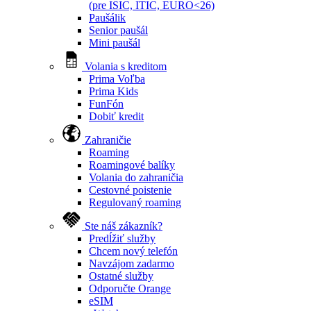
(pre ISIC, ITIC, EURO<26)
Paušálik
Senior paušál
Mini paušál
Volania s kreditom
Prima Voľba
Prima Kids
FunFón
Dobiť kredit
Zahraničie
Roaming
Roamingové balíky
Volania do zahraničia
Cestovné poistenie
Regulovaný roaming
Ste náš zákazník?
Predĺžiť služby
Chcem nový telefón
Navzájom zadarmo
Ostatné služby
Odporučte Orange
eSIM