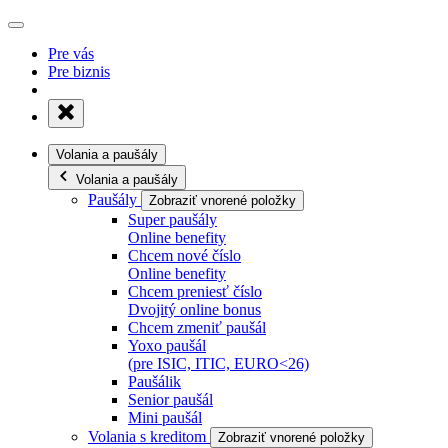
Pre vás
Pre biznis
Volania a paušály
Volania a paušály
Paušály
Zobraziť vnorené položky
Super paušály
Online benefity
Chcem nové číslo
Online benefity
Chcem preniesť číslo
Dvojitý online bonus
Chcem zmeniť paušál
Yoxo paušál
(pre ISIC, ITIC, EURO<26)
Paušálik
Senior paušál
Mini paušál
Volania s kreditom
Zobraziť vnorené položky