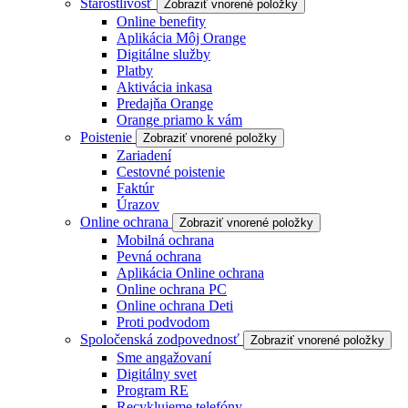
Starostlivosť
Zobraziť vnorené položky
Online benefity
Aplikácia Môj Orange
Digitálne služby
Platby
Aktivácia inkasa
Predajňa Orange
Orange priamo k vám
Poistenie
Zobraziť vnorené položky
Zariadení
Cestovné poistenie
Faktúr
Úrazov
Online ochrana
Zobraziť vnorené položky
Mobilná ochrana
Pevná ochrana
Aplikácia Online ochrana
Online ochrana PC
Online ochrana Deti
Proti podvodom
Spoločenská zodpovednosť
Zobraziť vnorené položky
Sme angažovaní
Digitálny svet
Program RE
Recyklujeme telefóny