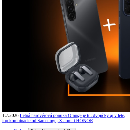
1.7.2026
Letná hardvérová ponuka Orange je tu: dvojičky aj v lete,
top kombinácie od Samsungu, Xiaomi i HONOR