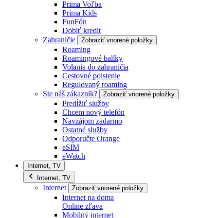
Prima Voľba
Prima Kids
FunFón
Dobiť kredit
Zahraničie
Zobraziť vnorené položky
Roaming
Roamingové balíky
Volania do zahraničia
Cestovné poistenie
Regulovaný roaming
Ste náš zákazník?
Zobraziť vnorené položky
Predĺžiť služby
Chcem nový telefón
Navzájom zadarmo
Ostatné služby
Odporučte Orange
eSIM
eWatch
Internet, TV
Internet, TV
Internet
Zobraziť vnorené položky
Internet na doma
Online zľava
Mobilný internet