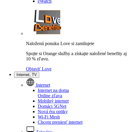
eWatch
Naloženú ponuku Love si zamilujete
Spojte si Orange služby a získajte naložené benefity aj
10 % zľavu.
Objaviť Love
Internet, TV
Internet
Internet na doma
Online zľava
Mobilný internet
Domáci 5GNet
Nová éra optiky
Wi-Fi Mesh
Chcem preniesť internet