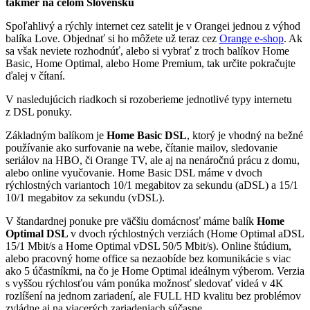
takmer na celom Slovensku
Spoľahlivý a rýchly internet cez satelit je v Orangei jednou z výhod
balíka Love. Objednať si ho môžete už teraz cez
Orange e-shop
. Ak
sa však neviete rozhodnúť, alebo si vybrať z troch balíkov Home
Basic, Home Optimal, alebo Home Premium, tak určite pokračujte
ďalej v čítaní.
V nasledujúcich riadkoch si rozoberieme jednotlivé typy internetu
z DSL ponuky.
Základným balíkom je
Home Basic DSL
, ktorý je vhodný na bežné
používanie ako surfovanie na webe, čítanie mailov, sledovanie
seriálov na HBO, či Orange TV, ale aj na nenáročnú prácu z domu,
alebo online vyučovanie. Home Basic DSL máme v dvoch
rýchlostných variantoch 10/1 megabitov za sekundu (aDSL) a 15/1
10/1 megabitov za sekundu (vDSL).
V štandardnej ponuke pre väčšiu domácnosť máme balík
Home
Optimal DSL
v dvoch rýchlostných verziách (Home Optimal aDSL
15/1 Mbit/s a Home Optimal vDSL 50/5 Mbit/s). Online štúdium,
alebo pracovný home office sa nezaobíde bez komunikácie s viac
ako 5 účastníkmi, na čo je Home Optimal ideálnym výberom. Verzia
s vyššou rýchlosťou vám ponúka možnosť sledovať videá v 4K
rozlíšení na jednom zariadení, ale FULL HD kvalitu bez problémov
zvládne aj na viacerých zariadeniach súčasne.