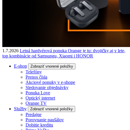
1.7.2026
Letná hardvérová ponuka Orange je tu: dvojičky aj v lete,
top kombinácie od Samsungu, Xiaomi i HONOR
E-shop
Zobraziť vnorené položky
Telefóny
Prenos čísla
Akciové ponuky v e-shope
Sledovanie objednávky
Ponuka Love
Optický internet
Orange TV
Služby
Zobraziť vnorené položky
Predajne
Porovnanie paušálov
Dobitie kreditu