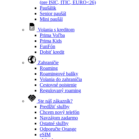
(pre ISIC, ITIC, EURO<26)
Paušálik
Senior paušál
Mini paušál
Volania s kreditom
Prima Voľba
Prima Kids
FunFón
Dobiť kredit
Zahraničie
Roaming
Roamingové balíky
Volania do zahraničia
Cestovné poistenie
Regulovaný roaming
Ste náš zákazník?
Predĺžiť služby
Chcem nový telefón
Navzájom zadarmo
Ostatné služby
Odporučte Orange
eSIM