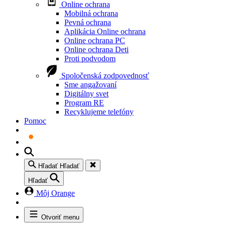
Online ochrana
Mobilná ochrana
Pevná ochrana
Aplikácia Online ochrana
Online ochrana PC
Online ochrana Deti
Proti podvodom
Spoločenská zodpovednosť
Sme angažovaní
Digitálny svet
Program RE
Recyklujeme telefóny
Pomoc
Hľadať
Hľadať
Hľadať
Môj Orange
Otvoriť menu