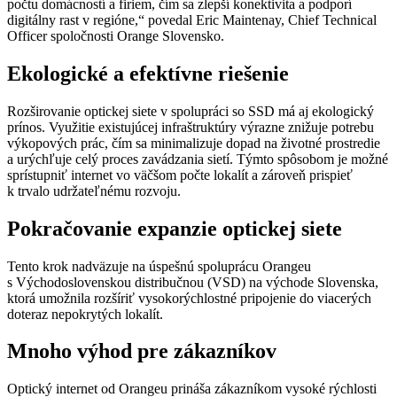
počtu domácností a firiem, čím sa zlepší konektivita a podporí
digitálny rast v regióne,“ povedal Eric Maintenay, Chief Technical
Officer spoločnosti Orange Slovensko.
Ekologické a efektívne riešenie
Rozširovanie optickej siete v spolupráci so SSD má aj ekologický
prínos. Využitie existujúcej infraštruktúry výrazne znižuje potrebu
výkopových prác, čím sa minimalizuje dopad na životné prostredie
a urýchľuje celý proces zavádzania sietí. Týmto spôsobom je možné
sprístupniť internet vo väčšom počte lokalít a zároveň prispieť
k trvalo udržateľnému rozvoju.
Pokračovanie expanzie optickej siete
Tento krok nadväzuje na úspešnú spoluprácu Orangeu
s Východoslovenskou distribučnou (VSD) na východe Slovenska,
ktorá umožnila rozšíriť vysokorýchlostné pripojenie do viacerých
doteraz nepokrytých lokalít.
Mnoho výhod pre zákazníkov
Optický internet od Orangeu prináša zákazníkom vysoké rýchlosti