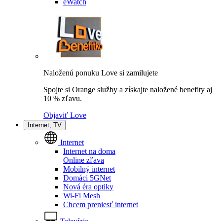
eWatch
Naloženú ponuku Love si zamilujete
Spojte si Orange služby a získajte naložené benefity aj
10 % zľavu.
Objaviť Love
Internet, TV
Internet
Internet na doma
Online zľava
Mobilný internet
Domáci 5GNet
Nová éra optiky
Wi-Fi Mesh
Chcem preniesť internet