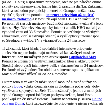
(až do 1 Gbit/s) a spoľahlivé pripojenie, ideálne pre náročné online
aktivity ako streamovanie, hranie hier či prácu na diaľku. Zákazníci,
ktorí sa rozhodnú pre optický internet od Orangeu, môžu teraz
využiť aj špeciálnu ponuku –
internet s televíziou až na šesť
mesiacov zadarmo
a k tomu získajú balík HBO a aplikáciu Max.
Po uplynutí šiestich mesiacov budú môcť zákazníci využívať všetky
tieto služby, čiže televíziu, optický internet a balík HBO naďalej za
výhodnú cenu od 33 € mesačne. Ponuka sa vzťahuje na všetkých
zákazníkov, ktorí si aktivujú Stredný a vyšší optický internet spolu
so Strednou a vyššou TV s viazanosťou na 24 mesiacov.
Tí zákazníci, ktorí hľadajú spoľahlivé internetové pripojenie
a televíziu nepotrebujú, majú možnosť získať až
štyri mesiace
internetu bez mesačných poplatkov spolu
s aplikáciou Max
.
Ponuka je určená pre všetkých zákazníkov, ktorí si aktivujú nový
Stredný alebo vyšší internetový balík s viazanosťou na 24 mesiacov.
Po skončení zvýhodneného obdobia si internet spolu s aplikáciou
Max budú môcť užívať už od 22 € mesačne.
Okrem toho si zákazníci môžu spojiť mobilné a fixné služby do
ponuky
Love
, vďaka čomu získajú zvýhodnenia počas celej doby
využívania spojených služieb. Táto možnosť je jednou z mnohých
výhod Orangeu oproti lokálnym poskytovateľom, ktorí často
ponúkajú len čiastkové riešenia. Ďalším benefitom je služba
Online
ochrana Doma
, ktorá zabezpečuje, že pripojenie je nielen rýchle, ale