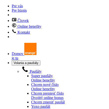
Pre vás
Pre biznis
Človek
Online benefity
Kontakt
Domov
je tu
Volania a paušály
Paušály
Super paušály
Online benefity
Chcem nové číslo
Online benefity
Chcem preniesť číslo
Dvojitý online bonus
Chcem zmeniť paušál
Yoxo paušál