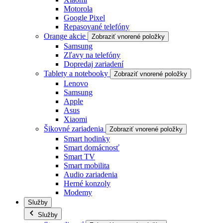
Motorola
Google Pixel
Repasované telefóny
Orange akcie
Zobraziť vnorené položky
Samsung
Zľavy na telefóny
Dopredaj zariadení
Tablety a notebooky
Zobraziť vnorené položky
Lenovo
Samsung
Apple
Asus
Xiaomi
Šikovné zariadenia
Zobraziť vnorené položky
Smart hodinky
Smart domácnosť
Smart TV
Smart mobilita
Audio zariadenia
Herné konzoly
Modemy
Služby
Služby