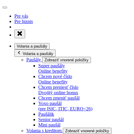
Pre vás
Pre biznis
Volania a paušály
Volania a paušály
Paušály
Zobraziť vnorené položky
Super paušály
Online benefity
Chcem nové číslo
Online benefity
Chcem preniesť číslo
Dvojitý online bonus
Chcem zmeniť paušál
Yoxo paušál
(pre ISIC, ITIC, EURO<26)
Paušálik
Senior paušál
Mini paušál
Volania s kreditom
Zobraziť vnorené položky