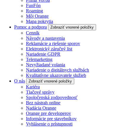
Prima Voľba
FunFón
Roaming
Môj Orange
Mapa pokrytia
Pomoc a podpora
Zobraziť vnorené položky
Cenník
Návody a nastavenia
Reklamácie a riešenie sporov
Elektronický záručný list
Nariadenie GDPR
Telemarketing
Nevyžiadané volania
Nariadenie o digitálnych službách
Kvalitatívne ukazovatele služieb
O nás
Zobraziť vnorené položky
Kariéra
Tlačové správy
Spoločenská zodpovednosť
Bez nástrah online
Nadácia Orange
Orange pre developerov
Informácie pre stavebníkov
Vyhlásenie o prístupnosti