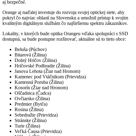
aj bezpečné.
Orange aj naďalej investuje do rozvoja svojej optickej siete, aby
pokryl čo najviac oblastí na Slovensku a umožnil prístup k svojim
kvalitným digitálnym službám čo najširšiemu spektru zákazníkov.
Lokality, v ktorých bude optika Orangeu vďaka spolupráci s SSD
dostupná, sa bude postupne rozširovať, aktuálne sú to tieto obce:
Beluša (Púchov)
Bitarová (Žilina)
Dolný Hričov (Žilina)
Hričovské Podhradie (Žilina)
Janova Lehota (Žiar nad Hronom)
Kamenec pod Vtáčnikom (Prievidza)
Kamenná Poruba (Žilina)
Kosorín (Žiar nad Hronom)
Oščadnica (Čadca)
Ovčiarsko (Žilina)
Predmier (Bytča)
Rosina (Žilina)
Sebedražie (Prievidza)
Stránske (Žilina)
Turie (Žilina)
Veľká Čausa (Prievidza)