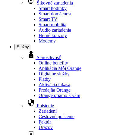
Šikovné zariadenia
Smart hodinky
Smart domácnosť
Smart TV
Smart mobilita
Audio zariadenia
Herné konzoly
Modemy
Služby
Starostlivosť
Online benefity
Aplikácia Môj Orange
Digitálne služby
Platby
Aktivácia inkasa
Predajňa Orange
Orange priamo k vám
Poistenie
Zariadení
Cestovné poistenie
Faktúr
Úrazov