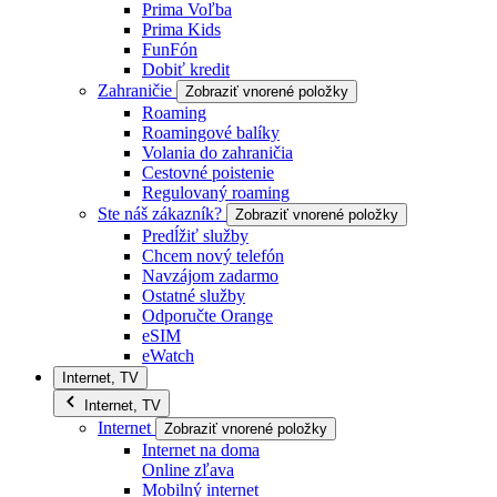
Prima Voľba
Prima Kids
FunFón
Dobiť kredit
Zahraničie
Zobraziť vnorené položky
Roaming
Roamingové balíky
Volania do zahraničia
Cestovné poistenie
Regulovaný roaming
Ste náš zákazník?
Zobraziť vnorené položky
Predĺžiť služby
Chcem nový telefón
Navzájom zadarmo
Ostatné služby
Odporučte Orange
eSIM
eWatch
Internet, TV
Internet, TV
Internet
Zobraziť vnorené položky
Internet na doma
Online zľava
Mobilný internet