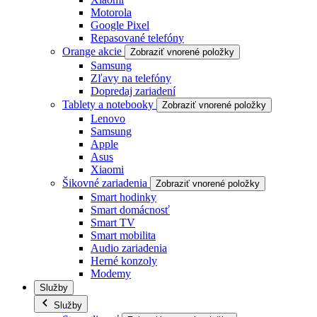
Motorola
Google Pixel
Repasované telefóny
Orange akcie
Zobraziť vnorené položky
Samsung
Zľavy na telefóny
Dopredaj zariadení
Tablety a notebooky
Zobraziť vnorené položky
Lenovo
Samsung
Apple
Asus
Xiaomi
Šikovné zariadenia
Zobraziť vnorené položky
Smart hodinky
Smart domácnosť
Smart TV
Smart mobilita
Audio zariadenia
Herné konzoly
Modemy
Služby
Služby