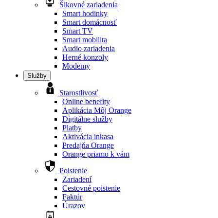
Šikovné zariadenia
Smart hodinky
Smart domácnosť
Smart TV
Smart mobilita
Audio zariadenia
Herné konzoly
Modemy
Služby
Starostlivosť
Online benefity
Aplikácia Môj Orange
Digitálne služby
Platby
Aktivácia inkasa
Predajňa Orange
Orange priamo k vám
Poistenie
Zariadení
Cestovné poistenie
Faktúr
Úrazov