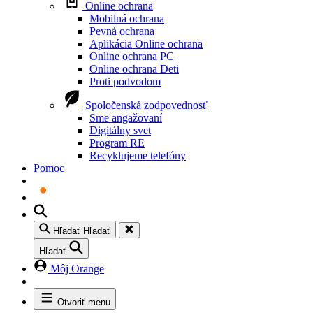
Online ochrana
Mobilná ochrana
Pevná ochrana
Aplikácia Online ochrana
Online ochrana PC
Online ochrana Deti
Proti podvodom
Spoločenská zodpovednosť
Sme angažovaní
Digitálny svet
Program RE
Recyklujeme telefóny
Pomoc
Hľadať
Hľadať
Hľadať
Môj Orange
Otvoriť menu