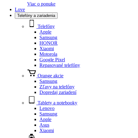
Viac o ponuke
Love
Telefóny a zariadenia
Telefóny
Apple
Samsung
HONOR
Xiaomi
Motorola
Google Pixel
Repasované telefóny
Orange akcie
Samsung
Zľavy na telefóny
Dopredaj zariadení
Tablety a notebooky
Lenovo
Samsung
Apple
Asus
Xiaomi