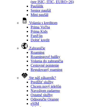
(pre ISIC, ITIC, EURO<26)
Paušálik
Senior paušál
Mini paušál
Volania s kreditom
Prima Voľba
Prima Kids
FunFón
Dobiť kredit
Zahraničie
Roaming
Roamingové balíky
Volania do zahraničia
Cestovné poistenie
Regulovaný roaming
Ste náš zákazník?
Predĺžiť služby
Chcem nový telefón
Navzájom zadarmo
Ostatné služby
Odporučte Orange
eSIM