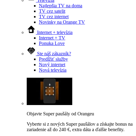
Televízia
Najlepšia TV na doma
TV cez satelit
TV cez internet
Novinky na Orange TV
Internet + televízia
Internet + TV
Ponuka Love
Ste náš zákazník?
Predĺžiť služby
Nový internet
Nová televízia
Objavte Super paušály od Orangeu
Vyberte si z nových Super paušálov a získajte bonus na
zariadenie až do 240 €, extra dáta a ďalšie benefity.