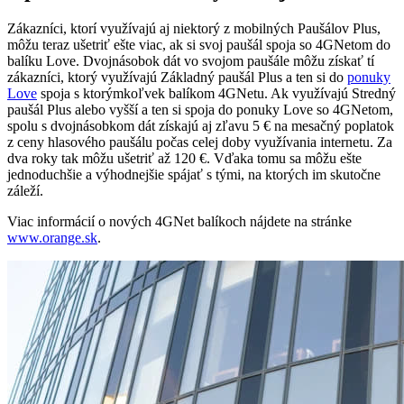
Zákazníci, ktorí využívajú aj niektorý z mobilných Paušálov Plus,
môžu teraz ušetriť ešte viac, ak si svoj paušál spoja so 4GNetom do
balíku Love. Dvojnásobok dát vo svojom paušále môžu získať tí
zákazníci, ktorý využívajú Základný paušál Plus a ten si do
ponuky
Love
spoja s ktorýmkoľvek balíkom 4GNetu. Ak využívajú Stredný
paušál Plus alebo vyšší a ten si spoja do ponuky Love so 4GNetom,
spolu s dvojnásobkom dát získajú aj zľavu 5 € na mesačný poplatok
z ceny hlasového paušálu počas celej doby využívania internetu. Za
dva roky tak môžu ušetriť až 120 €. Vďaka tomu sa môžu ešte
jednoduchšie a výhodnejšie spájať s tými, na ktorých im skutočne
záleží.
Viac informácií o nových 4GNet balíkoch nájdete na stránke
www.orange.sk
.