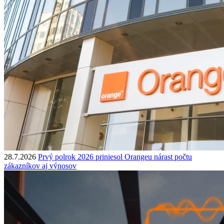
28.7.2026
Prvý polrok 2026 priniesol Orangeu nárast počtu
zákazníkov aj výnosov