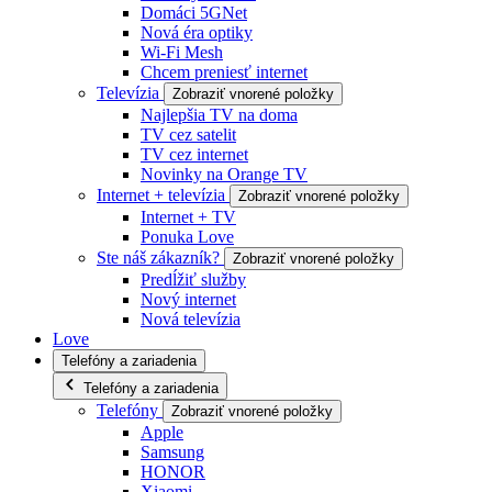
Domáci 5GNet
Nová éra optiky
Wi-Fi Mesh
Chcem preniesť internet
Televízia
Zobraziť vnorené položky
Najlepšia TV na doma
TV cez satelit
TV cez internet
Novinky na Orange TV
Internet + televízia
Zobraziť vnorené položky
Internet + TV
Ponuka Love
Ste náš zákazník?
Zobraziť vnorené položky
Predĺžiť služby
Nový internet
Nová televízia
Love
Telefóny a zariadenia
Telefóny a zariadenia
Telefóny
Zobraziť vnorené položky
Apple
Samsung
HONOR
Xiaomi