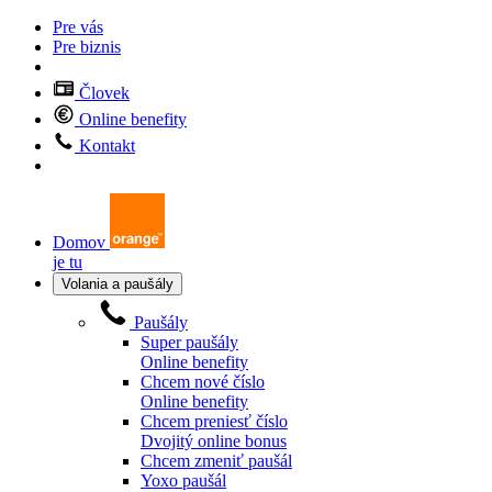
Pre vás
Pre biznis
Človek
Online benefity
Kontakt
Domov
je tu
Volania a paušály
Paušály
Super paušály
Online benefity
Chcem nové číslo
Online benefity
Chcem preniesť číslo
Dvojitý online bonus
Chcem zmeniť paušál
Yoxo paušál