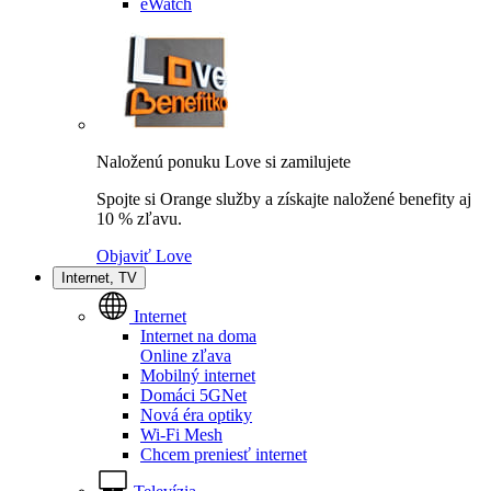
eWatch
Naloženú ponuku Love si zamilujete
Spojte si Orange služby a získajte naložené benefity aj
10 % zľavu.
Objaviť Love
Internet, TV
Internet
Internet na doma
Online zľava
Mobilný internet
Domáci 5GNet
Nová éra optiky
Wi-Fi Mesh
Chcem preniesť internet