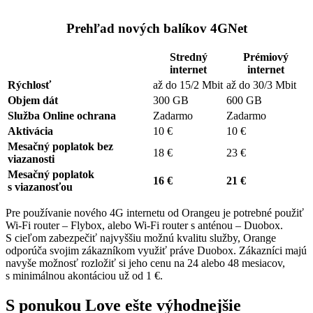
Prehľad nových balíkov 4GNet
Stredný
Prémiový
internet
internet
Rýchlosť
až do 15/2 Mbit
až do 30/3 Mbit
Objem dát
300 GB
600 GB
Služba Online ochrana
Zadarmo
Zadarmo
Aktivácia
10 €
10 €
Mesačný poplatok bez
18 €
23 €
viazanosti
Mesačný poplatok
16 €
21 €
s viazanosťou
Pre používanie nového 4G internetu od Orangeu je potrebné použiť
Wi-Fi router – Flybox, alebo Wi-Fi router s anténou – Duobox.
S cieľom zabezpečiť najvyššiu možnú kvalitu služby, Orange
odporúča svojim zákazníkom využiť práve Duobox. Zákazníci majú
navyše možnosť rozložiť si jeho cenu na 24 alebo 48 mesiacov,
s minimálnou akontáciou už od 1 €.
S ponukou Love ešte výhodnejšie