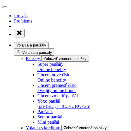
Pre vás
Pre biznis
Volania a paušály
Volania a paušály
Paušály
Zobraziť vnorené položky
Super paušály
Online benefity
Chcem nové číslo
Online benefity
Chcem preniesť číslo
Dvojitý online bonus
Chcem zmeniť paušál
Yoxo paušál
(pre ISIC, ITIC, EURO<26)
Paušálik
Senior paušál
Mini paušál
Volania s kreditom
Zobraziť vnorené položky