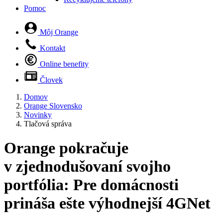
Pomoc
Môj Orange
Kontakt
Online benefity
Človek
Domov
Orange Slovensko
Novinky
Tlačová správa
Orange pokračuje
v zjednodušovaní svojho
portfólia: Pre domácnosti
prináša ešte výhodnejší 4GNet