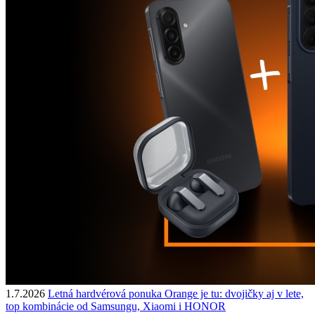
1.7.2026
Letná hardvérová ponuka Orange je tu: dvojičky aj v lete,
top kombinácie od Samsungu, Xiaomi i HONOR