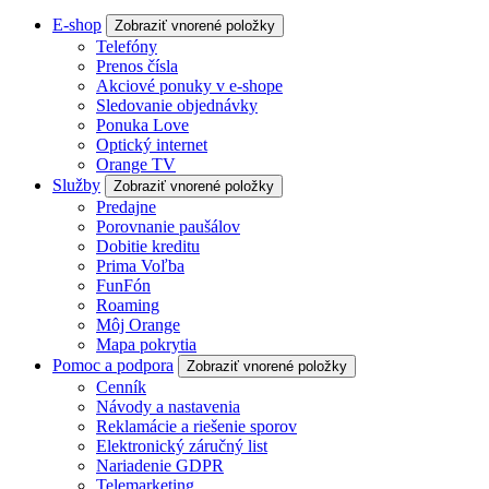
E-shop
Zobraziť vnorené položky
Telefóny
Prenos čísla
Akciové ponuky v e-shope
Sledovanie objednávky
Ponuka Love
Optický internet
Orange TV
Služby
Zobraziť vnorené položky
Predajne
Porovnanie paušálov
Dobitie kreditu
Prima Voľba
FunFón
Roaming
Môj Orange
Mapa pokrytia
Pomoc a podpora
Zobraziť vnorené položky
Cenník
Návody a nastavenia
Reklamácie a riešenie sporov
Elektronický záručný list
Nariadenie GDPR
Telemarketing