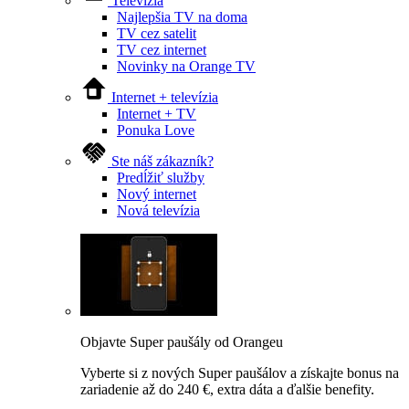
Televízia
Najlepšia TV na doma
TV cez satelit
TV cez internet
Novinky na Orange TV
Internet + televízia
Internet + TV
Ponuka Love
Ste náš zákazník?
Predĺžiť služby
Nový internet
Nová televízia
Objavte Super paušály od Orangeu
Vyberte si z nových Super paušálov a získajte bonus na
zariadenie až do 240 €, extra dáta a ďalšie benefity.