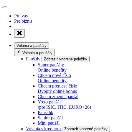
Pre vás
Pre biznis
Volania a paušály
Volania a paušály
Paušály
Zobraziť vnorené položky
Super paušály
Online benefity
Chcem nové číslo
Online benefity
Chcem preniesť číslo
Dvojitý online bonus
Chcem zmeniť paušál
Yoxo paušál
(pre ISIC, ITIC, EURO<26)
Paušálik
Senior paušál
Mini paušál
Volania s kreditom
Zobraziť vnorené položky