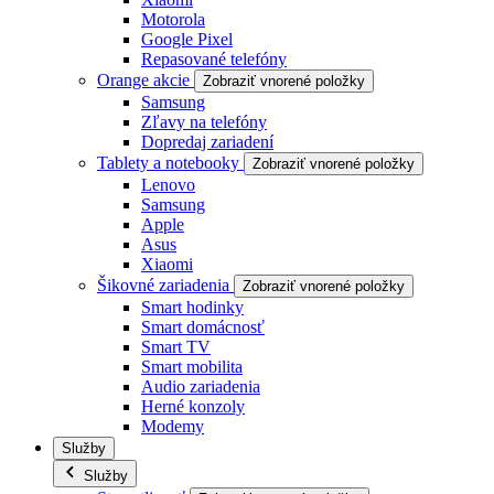
Motorola
Google Pixel
Repasované telefóny
Orange akcie
Zobraziť vnorené položky
Samsung
Zľavy na telefóny
Dopredaj zariadení
Tablety a notebooky
Zobraziť vnorené položky
Lenovo
Samsung
Apple
Asus
Xiaomi
Šikovné zariadenia
Zobraziť vnorené položky
Smart hodinky
Smart domácnosť
Smart TV
Smart mobilita
Audio zariadenia
Herné konzoly
Modemy
Služby
Služby