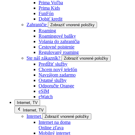
Prima Voľba
Prima Kids
FunFón
Dobiť kredit
Zahraničie
Zobraziť vnorené položky
Roaming
Roamingové balíky
Volania do zahraničia
Cestovné poistenie
Regulovaný roaming
Ste náš zákazník?
Zobraziť vnorené položky
Predĺžiť služby
Chcem nový telefón
Navzájom zadarmo
Ostatné služby
Odporučte Orange
eSIM
eWatch
Internet, TV
Internet, TV
Internet
Zobraziť vnorené položky
Internet na doma
Online zľava
Mobilný internet