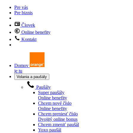
Pre vás
Pre biznis
Človek
Online benefity
Kontakt
Domov
je tu
Volania a paušály
Paušály
Super paušály
Online benefity
Chcem nové číslo
Online benefity
Chcem preniesť číslo
Dvojitý online bonus
Chcem zmeniť paušál
Yoxo paušál