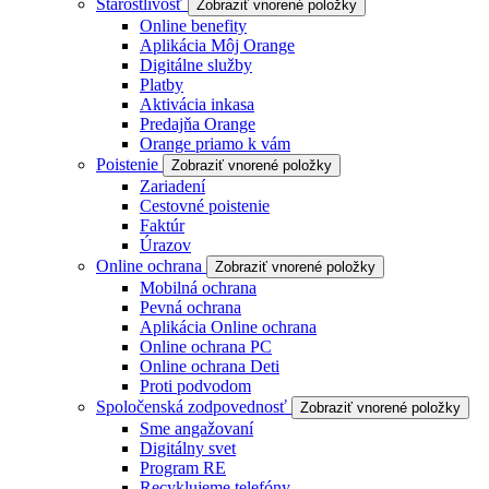
Starostlivosť
Zobraziť vnorené položky
Online benefity
Aplikácia Môj Orange
Digitálne služby
Platby
Aktivácia inkasa
Predajňa Orange
Orange priamo k vám
Poistenie
Zobraziť vnorené položky
Zariadení
Cestovné poistenie
Faktúr
Úrazov
Online ochrana
Zobraziť vnorené položky
Mobilná ochrana
Pevná ochrana
Aplikácia Online ochrana
Online ochrana PC
Online ochrana Deti
Proti podvodom
Spoločenská zodpovednosť
Zobraziť vnorené položky
Sme angažovaní
Digitálny svet
Program RE
Recyklujeme telefóny