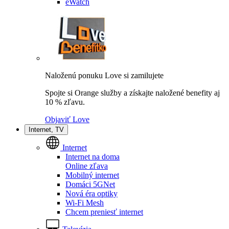
eWatch
Naloženú ponuku Love si zamilujete
Spojte si Orange služby a získajte naložené benefity aj
10 % zľavu.
Objaviť Love
Internet, TV
Internet
Internet na doma
Online zľava
Mobilný internet
Domáci 5GNet
Nová éra optiky
Wi-Fi Mesh
Chcem preniesť internet