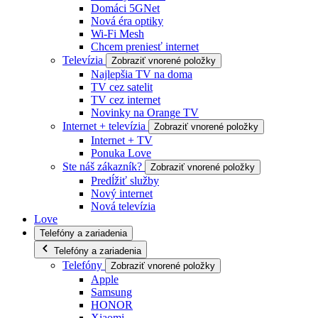
Domáci 5GNet
Nová éra optiky
Wi-Fi Mesh
Chcem preniesť internet
Televízia
Zobraziť vnorené položky
Najlepšia TV na doma
TV cez satelit
TV cez internet
Novinky na Orange TV
Internet + televízia
Zobraziť vnorené položky
Internet + TV
Ponuka Love
Ste náš zákazník?
Zobraziť vnorené položky
Predĺžiť služby
Nový internet
Nová televízia
Love
Telefóny a zariadenia
Telefóny a zariadenia
Telefóny
Zobraziť vnorené položky
Apple
Samsung
HONOR
Xiaomi