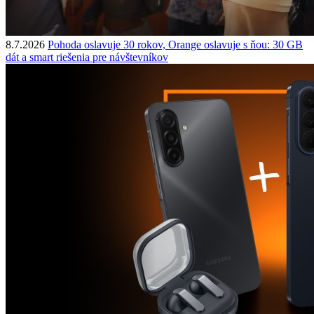
8.7.2026
Pohoda oslavuje 30 rokov, Orange oslavuje s ňou: 30 GB
dát a smart riešenia pre návštevníkov