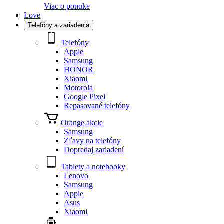
Viac o ponuke
Love
Telefóny a zariadenia
Telefóny
Apple
Samsung
HONOR
Xiaomi
Motorola
Google Pixel
Repasované telefóny
Orange akcie
Samsung
Zľavy na telefóny
Dopredaj zariadení
Tablety a notebooky
Lenovo
Samsung
Apple
Asus
Xiaomi