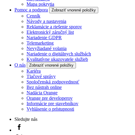
Mapa pokrytia
Pomoc a podpora
Zobraziť vnorené položky
Cenník
Návody a nastavenia
Reklamácie a riešenie sporov
Elektronický záručný list
Nariadenie GDPR
Telemarketing
Nevyžiadané volania
Nariadenie o digitálnych službách
Kvalitatívne ukazovatele služieb
O nás
Zobraziť vnorené položky
Kariéra
Tlačové správy
Spoločenská zodpovednosť
Bez nástrah online
Nadácia Orange
Orange pre developerov
Informácie pre stavebníkov
Vyhlásenie o prístupnosti
Sledujte nás