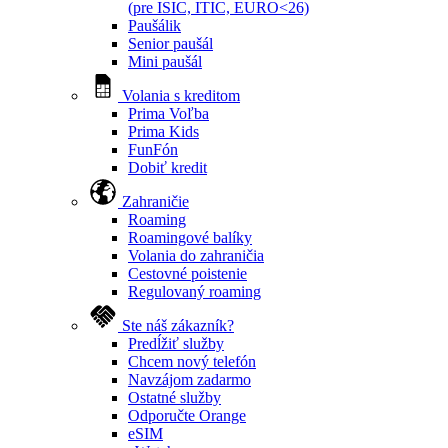
(pre ISIC, ITIC, EURO<26)
Paušálik
Senior paušál
Mini paušál
Volania s kreditom
Prima Voľba
Prima Kids
FunFón
Dobiť kredit
Zahraničie
Roaming
Roamingové balíky
Volania do zahraničia
Cestovné poistenie
Regulovaný roaming
Ste náš zákazník?
Predĺžiť služby
Chcem nový telefón
Navzájom zadarmo
Ostatné služby
Odporučte Orange
eSIM