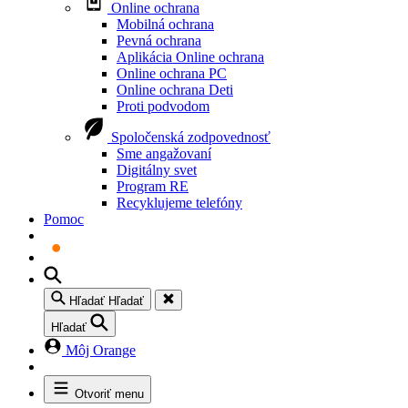
Online ochrana
Mobilná ochrana
Pevná ochrana
Aplikácia Online ochrana
Online ochrana PC
Online ochrana Deti
Proti podvodom
Spoločenská zodpovednosť
Sme angažovaní
Digitálny svet
Program RE
Recyklujeme telefóny
Pomoc
Hľadať
Hľadať
Hľadať
Môj Orange
Otvoriť menu