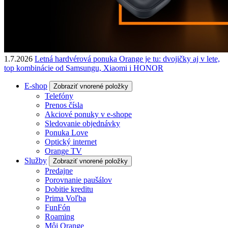
1.7.2026
Letná hardvérová ponuka Orange je tu: dvojičky aj v lete,
top kombinácie od Samsungu, Xiaomi i HONOR
E-shop
Zobraziť vnorené položky
Telefóny
Prenos čísla
Akciové ponuky v e-shope
Sledovanie objednávky
Ponuka Love
Optický internet
Orange TV
Služby
Zobraziť vnorené položky
Predajne
Porovnanie paušálov
Dobitie kreditu
Prima Voľba
FunFón
Roaming
Môj Orange