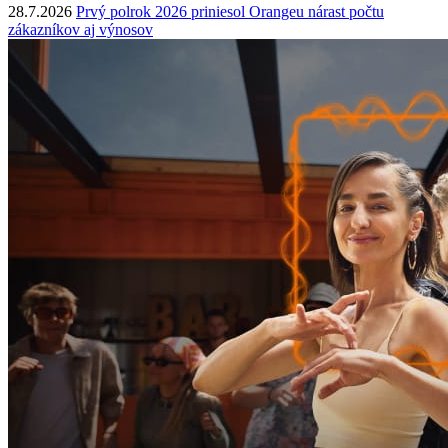
28.7.2026
Prvý polrok 2026 priniesol Orangeu nárast počtu
zákazníkov aj výnosov