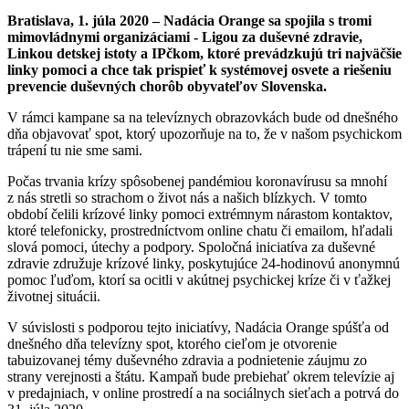
Bratislava, 1. júla 2020 – Nadácia Orange sa spojila s tromi
mimovládnymi organizáciami - Ligou za duševné zdravie,
Linkou detskej istoty a IPčkom, ktoré prevádzkujú tri najväčšie
linky pomoci a chce tak prispieť k systémovej osvete a riešeniu
prevencie duševných chorôb obyvateľov Slovenska.
V rámci kampane sa na televíznych obrazovkách bude od dnešného
dňa objavovať spot, ktorý upozorňuje na to, že v našom psychickom
trápení tu nie sme sami.
Počas trvania krízy spôsobenej pandémiou koronavírusu sa mnohí
z nás stretli so strachom o život nás a našich blízkych. V tomto
období čelili krízové linky pomoci extrémnym nárastom kontaktov,
ktoré telefonicky, prostredníctvom online chatu či emailom, hľadali
slová pomoci, útechy a podpory. Spoločná iniciatíva za duševné
zdravie združuje krízové linky, poskytujúce 24-hodinovú anonymnú
pomoc ľuďom, ktorí sa ocitli v akútnej psychickej kríze či v ťažkej
životnej situácii.
V súvislosti s podporou tejto iniciatívy, Nadácia Orange spúšťa od
dnešného dňa televízny spot, ktorého cieľom je otvorenie
tabuizovanej témy duševného zdravia a podnietenie záujmu zo
strany verejnosti a štátu. Kampaň bude prebiehať okrem televízie aj
v predajniach, v online prostredí a na sociálnych sieťach a potrvá do