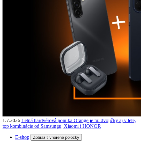
1.7.2026
Letná hardvérová ponuka Orange je tu: dvojičky aj v lete,
top kombinácie od Samsungu, Xiaomi i HONOR
E-shop
Zobraziť vnorené položky