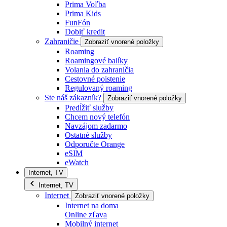
Prima Voľba
Prima Kids
FunFón
Dobiť kredit
Zahraničie
Zobraziť vnorené položky
Roaming
Roamingové balíky
Volania do zahraničia
Cestovné poistenie
Regulovaný roaming
Ste náš zákazník?
Zobraziť vnorené položky
Predĺžiť služby
Chcem nový telefón
Navzájom zadarmo
Ostatné služby
Odporučte Orange
eSIM
eWatch
Internet, TV
Internet, TV
Internet
Zobraziť vnorené položky
Internet na doma
Online zľava
Mobilný internet