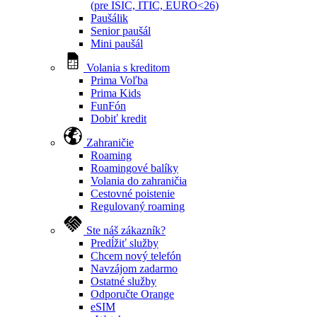
(pre ISIC, ITIC, EURO<26)
Paušálik
Senior paušál
Mini paušál
Volania s kreditom
Prima Voľba
Prima Kids
FunFón
Dobiť kredit
Zahraničie
Roaming
Roamingové balíky
Volania do zahraničia
Cestovné poistenie
Regulovaný roaming
Ste náš zákazník?
Predĺžiť služby
Chcem nový telefón
Navzájom zadarmo
Ostatné služby
Odporučte Orange
eSIM