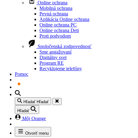
Online ochrana
Mobilná ochrana
Pevná ochrana
Aplikácia Online ochrana
Online ochrana PC
Online ochrana Deti
Proti podvodom
Spoločenská zodpovednosť
Sme angažovaní
Digitálny svet
Program RE
Recyklujeme telefóny
Pomoc
Hľadať
Hľadať
Hľadať
Môj Orange
Otvoriť menu