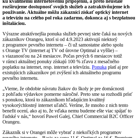
ku kvalitnému internetovému pripojeniu, a preto neustále
rozširujeme dostupnosť svojich služieb a zatraktívňujeme ich
používanie. Aktuálne môžu zákazníci získať optický internet
a televíziu na celého pol roka zadarmo, dokonca aj s bezplatnou
inštaláciou.
Výrazne atraktívnejšia ponuka služieb pevnej siete čaká na nových
zákazníkov Orangeu, ktorí si od 4.9.2023 aktivujú niektorý
z programov pevného internetu – či už samostatne alebo spolu
s Orange TV (internet aj TV od úrovne Optimal a vyššie) –
s viazanosťou na 24 mesiacov. Počas prvých 6 mesiacov totiž
v rámci aktuálnej ponuky získajú 100 % zľavu z mesačného
poplatku na internet, resp. internet a televíziu.
Ponuka
platí aj pre
existujúcich zákazníkov pri zvýšení ich aktuálneho programu
pevného internetu.
„Vieme, že obdobie návratu žiakov do školy je pre domácnosti
z pohľadu výdavkov pomerne náročné. Preto sme sa rozhodli prísť
s ponukou, ktorá to zákazníkom hľadajúcim kvalitný
vysokorýchlostný internet uľahčí. Veríme, že mnoho z nich tento
benefit ocení, ako aj to, že vďaka nemu budeme ešte viac spájať to
ľudské v nás,“ hovorí Pawel Galej, Chief Commercial B2C Officer
Orangeu.
Zákazník si v Orangei môže vybrať z niekoľkých programov
pevného internetu – Basic za cenu 11 €, Optimal za 16 €, Premium