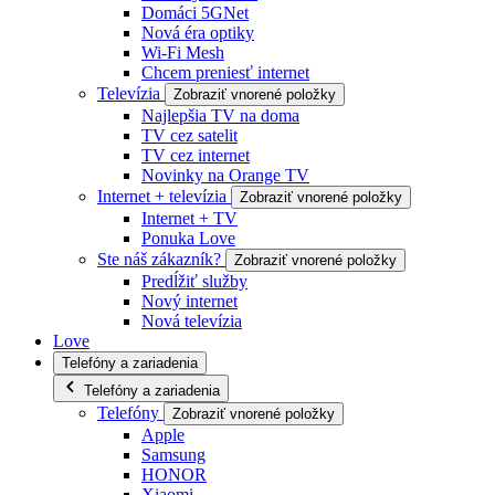
Domáci 5GNet
Nová éra optiky
Wi-Fi Mesh
Chcem preniesť internet
Televízia
Zobraziť vnorené položky
Najlepšia TV na doma
TV cez satelit
TV cez internet
Novinky na Orange TV
Internet + televízia
Zobraziť vnorené položky
Internet + TV
Ponuka Love
Ste náš zákazník?
Zobraziť vnorené položky
Predĺžiť služby
Nový internet
Nová televízia
Love
Telefóny a zariadenia
Telefóny a zariadenia
Telefóny
Zobraziť vnorené položky
Apple
Samsung
HONOR
Xiaomi