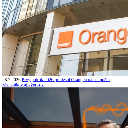
28.7.2026
Prvý polrok 2026 priniesol Orangeu nárast počtu
zákazníkov aj výnosov