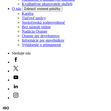
Kvalitatívne ukazovatele služieb
O nás
Zobraziť vnorené položky
Kariéra
Tlačové správy
Spoločenská zodpovednosť
Bez nástrah online
Nadácia Orange
Orange pre developerov
Informácie pre stavebníkov
Vyhlásenie o prístupnosti
Sledujte nás