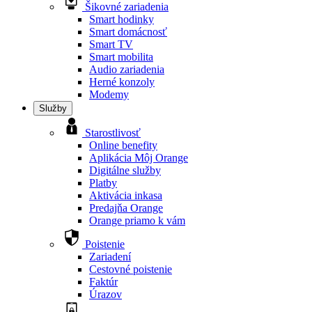
Šikovné zariadenia
Smart hodinky
Smart domácnosť
Smart TV
Smart mobilita
Audio zariadenia
Herné konzoly
Modemy
Služby
Starostlivosť
Online benefity
Aplikácia Môj Orange
Digitálne služby
Platby
Aktivácia inkasa
Predajňa Orange
Orange priamo k vám
Poistenie
Zariadení
Cestovné poistenie
Faktúr
Úrazov