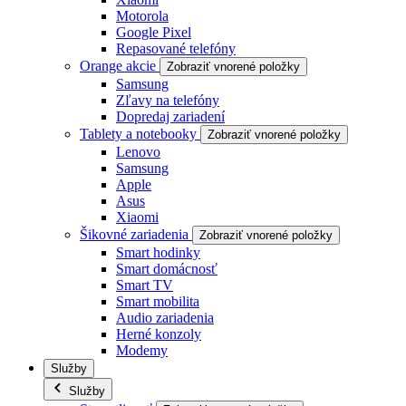
Motorola
Google Pixel
Repasované telefóny
Orange akcie
Zobraziť vnorené položky
Samsung
Zľavy na telefóny
Dopredaj zariadení
Tablety a notebooky
Zobraziť vnorené položky
Lenovo
Samsung
Apple
Asus
Xiaomi
Šikovné zariadenia
Zobraziť vnorené položky
Smart hodinky
Smart domácnosť
Smart TV
Smart mobilita
Audio zariadenia
Herné konzoly
Modemy
Služby
Služby