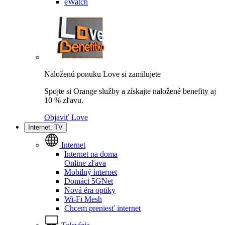
eWatch
Naloženú ponuku Love si zamilujete
Spojte si Orange služby a získajte naložené benefity aj
10 % zľavu.
Objaviť Love
Internet, TV
Internet
Internet na doma
Online zľava
Mobilný internet
Domáci 5GNet
Nová éra optiky
Wi-Fi Mesh
Chcem preniesť internet