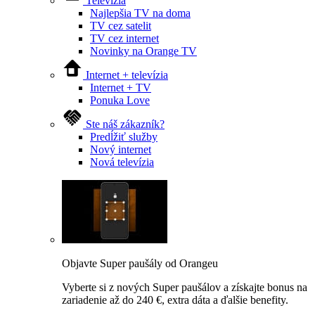
Televízia
Najlepšia TV na doma
TV cez satelit
TV cez internet
Novinky na Orange TV
Internet + televízia
Internet + TV
Ponuka Love
Ste náš zákazník?
Predĺžiť služby
Nový internet
Nová televízia
Objavte Super paušály od Orangeu
Vyberte si z nových Super paušálov a získajte bonus na
zariadenie až do 240 €, extra dáta a ďalšie benefity.