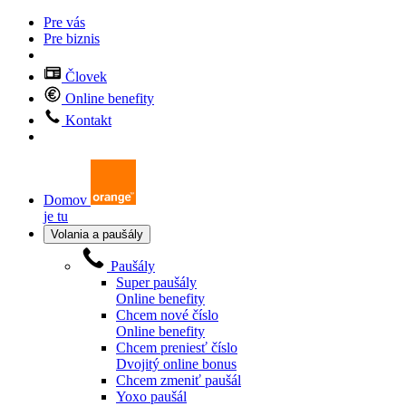
Pre vás
Pre biznis
Človek
Online benefity
Kontakt
Domov
je tu
Volania a paušály
Paušály
Super paušály
Online benefity
Chcem nové číslo
Online benefity
Chcem preniesť číslo
Dvojitý online bonus
Chcem zmeniť paušál
Yoxo paušál