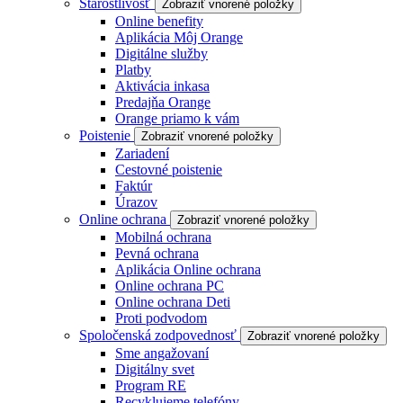
Starostlivosť
Zobraziť vnorené položky
Online benefity
Aplikácia Môj Orange
Digitálne služby
Platby
Aktivácia inkasa
Predajňa Orange
Orange priamo k vám
Poistenie
Zobraziť vnorené položky
Zariadení
Cestovné poistenie
Faktúr
Úrazov
Online ochrana
Zobraziť vnorené položky
Mobilná ochrana
Pevná ochrana
Aplikácia Online ochrana
Online ochrana PC
Online ochrana Deti
Proti podvodom
Spoločenská zodpovednosť
Zobraziť vnorené položky
Sme angažovaní
Digitálny svet
Program RE
Recyklujeme telefóny