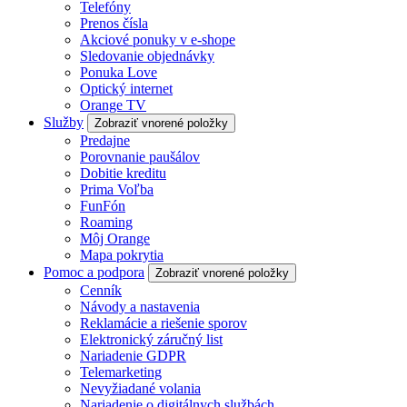
Telefóny
Prenos čísla
Akciové ponuky v e-shope
Sledovanie objednávky
Ponuka Love
Optický internet
Orange TV
Služby
Zobraziť vnorené položky
Predajne
Porovnanie paušálov
Dobitie kreditu
Prima Voľba
FunFón
Roaming
Môj Orange
Mapa pokrytia
Pomoc a podpora
Zobraziť vnorené položky
Cenník
Návody a nastavenia
Reklamácie a riešenie sporov
Elektronický záručný list
Nariadenie GDPR
Telemarketing
Nevyžiadané volania
Nariadenie o digitálnych službách