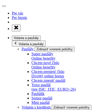
Pre vás
Pre biznis
Volania a paušály
Volania a paušály
Paušály
Zobraziť vnorené položky
Super paušály
Online benefity
Chcem nové číslo
Online benefity
Chcem preniesť číslo
Dvojitý online bonus
Chcem zmeniť paušál
Yoxo paušál
(pre ISIC, ITIC, EURO<26)
Paušálik
Senior paušál
Mini paušál
Volania s kreditom
Zobraziť vnorené položky