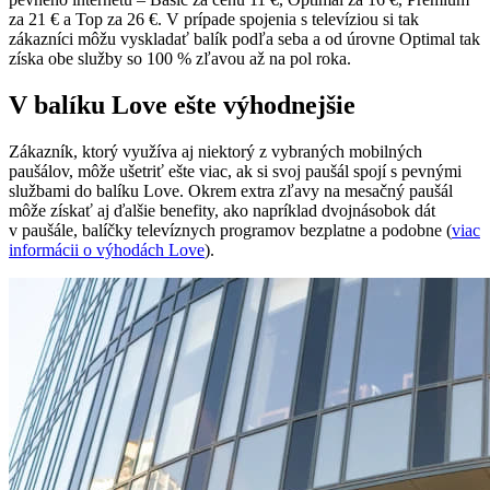
za 21 € a Top za 26 €. V prípade spojenia s televíziou si tak
zákazníci môžu vyskladať balík podľa seba a od úrovne Optimal tak
získa obe služby so 100 % zľavou až na pol roka.
V balíku Love ešte výhodnejšie
Zákazník, ktorý využíva aj niektorý z vybraných mobilných
paušálov, môže ušetriť ešte viac, ak si svoj paušál spojí s pevnými
službami do balíku Love. Okrem extra zľavy na mesačný paušál
môže získať aj ďalšie benefity, ako napríklad dvojnásobok dát
v paušále, balíčky televíznych programov bezplatne a podobne (
viac
informácii o výhodách Love
).