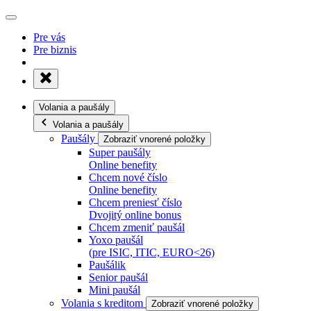
Pre vás
Pre biznis
Volania a paušály
Volania a paušály
Paušály
Zobraziť vnorené položky
Super paušály
Online benefity
Chcem nové číslo
Online benefity
Chcem preniesť číslo
Dvojitý online bonus
Chcem zmeniť paušál
Yoxo paušál
(pre ISIC, ITIC, EURO<26)
Paušálik
Senior paušál
Mini paušál
Volania s kreditom
Zobraziť vnorené položky