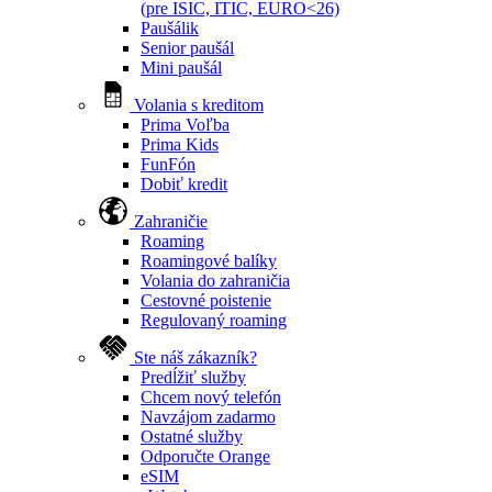
(pre ISIC, ITIC, EURO<26)
Paušálik
Senior paušál
Mini paušál
Volania s kreditom
Prima Voľba
Prima Kids
FunFón
Dobiť kredit
Zahraničie
Roaming
Roamingové balíky
Volania do zahraničia
Cestovné poistenie
Regulovaný roaming
Ste náš zákazník?
Predĺžiť služby
Chcem nový telefón
Navzájom zadarmo
Ostatné služby
Odporučte Orange
eSIM