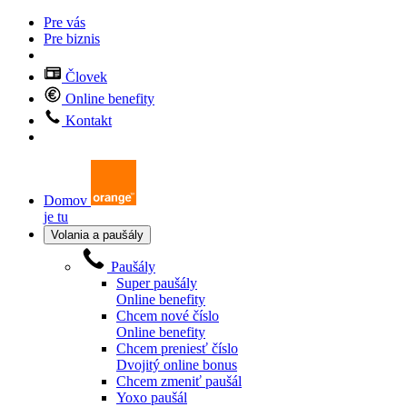
Pre vás
Pre biznis
Človek
Online benefity
Kontakt
Domov
je tu
Volania a paušály
Paušály
Super paušály
Online benefity
Chcem nové číslo
Online benefity
Chcem preniesť číslo
Dvojitý online bonus
Chcem zmeniť paušál
Yoxo paušál