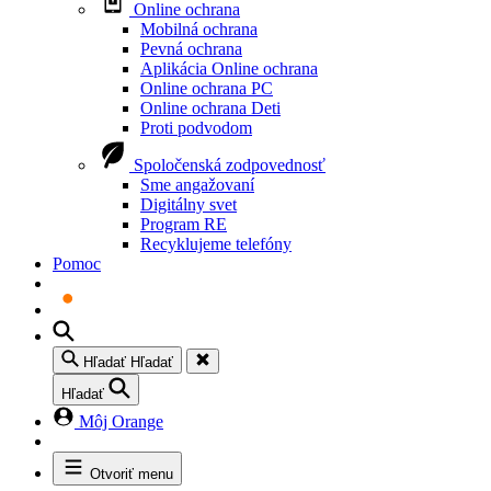
Online ochrana
Mobilná ochrana
Pevná ochrana
Aplikácia Online ochrana
Online ochrana PC
Online ochrana Deti
Proti podvodom
Spoločenská zodpovednosť
Sme angažovaní
Digitálny svet
Program RE
Recyklujeme telefóny
Pomoc
Hľadať
Hľadať
Hľadať
Môj Orange
Otvoriť menu