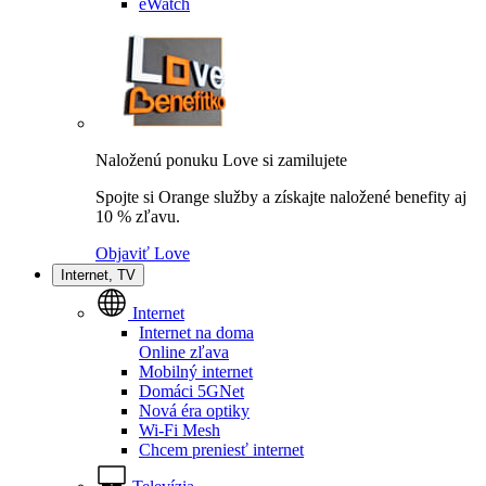
eWatch
Naloženú ponuku Love si zamilujete
Spojte si Orange služby a získajte naložené benefity aj
10 % zľavu.
Objaviť Love
Internet, TV
Internet
Internet na doma
Online zľava
Mobilný internet
Domáci 5GNet
Nová éra optiky
Wi-Fi Mesh
Chcem preniesť internet