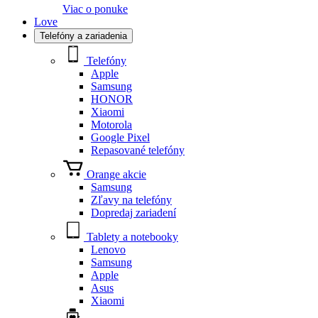
Viac o ponuke
Love
Telefóny a zariadenia
Telefóny
Apple
Samsung
HONOR
Xiaomi
Motorola
Google Pixel
Repasované telefóny
Orange akcie
Samsung
Zľavy na telefóny
Dopredaj zariadení
Tablety a notebooky
Lenovo
Samsung
Apple
Asus
Xiaomi