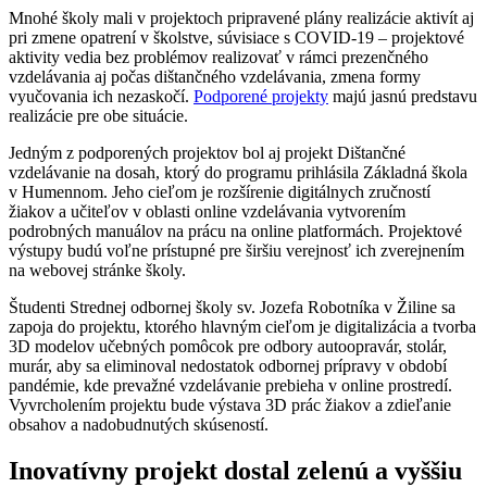
Mnohé školy mali v projektoch pripravené plány realizácie aktivít aj
pri zmene opatrení v školstve, súvisiace s COVID-19 – projektové
aktivity vedia bez problémov realizovať v rámci prezenčného
vzdelávania aj počas dištančného vzdelávania, zmena formy
vyučovania ich nezaskočí.
Podporené projekty
majú jasnú predstavu
realizácie pre obe situácie.
Jedným z podporených projektov bol aj projekt Dištančné
vzdelávanie na dosah, ktorý do programu prihlásila Základná škola
v Humennom. Jeho cieľom je rozšírenie digitálnych zručností
žiakov a učiteľov v oblasti online vzdelávania vytvorením
podrobných manuálov na prácu na online platformách. Projektové
výstupy budú voľne prístupné pre širšiu verejnosť ich zverejnením
na webovej stránke školy.
Študenti Strednej odbornej školy sv. Jozefa Robotníka v Žiline sa
zapoja do projektu, ktorého hlavným cieľom je digitalizácia a tvorba
3D modelov učebných pomôcok pre odbory autoopravár, stolár,
murár, aby sa eliminoval nedostatok odbornej prípravy v období
pandémie, kde prevažné vzdelávanie prebieha v online prostredí.
Vyvrcholením projektu bude výstava 3D prác žiakov a zdieľanie
obsahov a nadobudnutých skúseností.
Inovatívny projekt dostal zelenú a vyššiu