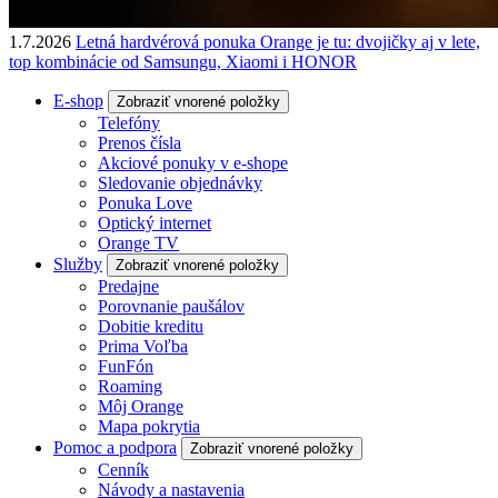
1.7.2026
Letná hardvérová ponuka Orange je tu: dvojičky aj v lete,
top kombinácie od Samsungu, Xiaomi i HONOR
E-shop
Zobraziť vnorené položky
Telefóny
Prenos čísla
Akciové ponuky v e-shope
Sledovanie objednávky
Ponuka Love
Optický internet
Orange TV
Služby
Zobraziť vnorené položky
Predajne
Porovnanie paušálov
Dobitie kreditu
Prima Voľba
FunFón
Roaming
Môj Orange
Mapa pokrytia
Pomoc a podpora
Zobraziť vnorené položky
Cenník
Návody a nastavenia