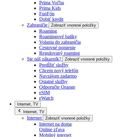
Prima Voľba
Prima Kids
FunFón
Dobiť kredit
Zahraničie
Zobraziť vnorené položky
Roaming
Roamingové balíky
Volania do zahraničia
Cestovné poistenie
Regulovaný roaming
Ste náš zákazník?
Zobraziť vnorené položky
Predĺžiť služby
Chcem nový telefón
Navzájom zadarmo
Ostatné služby
Odporučte Orange
eSIM
eWatch
Internet, TV
Internet, TV
Internet
Zobraziť vnorené položky
Internet na doma
Online zľava
Mobilný internet