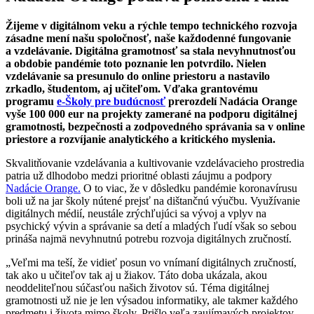
Žijeme v digitálnom veku a rýchle tempo technického rozvoja
zásadne mení našu spoločnosť, naše každodenné fungovanie
a vzdelávanie. Digitálna gramotnosť sa stala nevyhnutnosťou
a obdobie pandémie toto poznanie len potvrdilo. Nielen
vzdelávanie sa presunulo do online priestoru a nastavilo
zrkadlo, študentom, aj učiteľom. Vďaka grantovému
programu
e-Školy pre budúcnosť
prerozdelí Nadácia Orange
vyše 100 000 eur na projekty zamerané na podporu digitálnej
gramotnosti, bezpečnosti a zodpovedného správania sa v online
priestore a rozvíjanie analytického a kritického myslenia.
Skvalitňovanie vzdelávania a kultivovanie vzdelávacieho prostredia
patria už dlhodobo medzi prioritné oblasti záujmu a podpory
Nadácie Orange.
O to viac, že v dôsledku pandémie koronavírusu
boli už na jar školy nútené prejsť na dištančnú výučbu. Využívanie
digitálnych médií, neustále zrýchľujúci sa vývoj a vplyv na
psychický vývin a správanie sa detí a mladých ľudí však so sebou
prináša najmä nevyhnutnú potrebu rozvoja digitálnych zručností.
„Veľmi ma teší, že vidieť posun vo vnímaní digitálnych zručností,
tak ako u učiteľov tak aj u žiakov. Táto doba ukázala, akou
neoddeliteľnou súčasťou našich životov sú. Téma digitálnej
gramotnosti už nie je len výsadou informatiky, ale takmer každého
predmetu i života mimo školy. Prišlo veľa zaujímavých projektov,