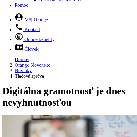
Pomoc
Môj Orange
Kontakt
Online benefity
Človek
Domov
Orange Slovensko
Novinky
Tlačová správa
Digitálna gramotnosť je dnes
nevyhnutnosťou