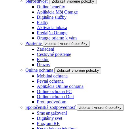
Starostlivosť
Zobraziť vnorené položky
Online benefity
Aplikácia Môj Orange
Digitálne služby
Platby
Aktivácia inkasa
Predajňa Orange
Orange priamo k vám
Poistenie
Zobraziť vnorené položky
Zariadení
Cestovné poistenie
Faktúr
Úrazov
Online ochrana
Zobraziť vnorené položky
Mobilná ochrana
Pevná ochrana
Aplikácia Online ochrana
Online ochrana PC
Online ochrana Deti
Proti podvodom
Spoločenská zodpovednosť
Zobraziť vnorené položky
Sme angažovaní
Digitálny svet
Program RE
Recyklujeme telefóny