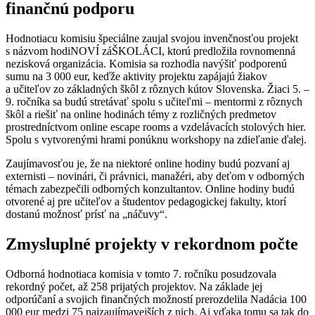
finančnú podporu
Hodnotiacu komisiu špeciálne zaujal svojou invenčnosťou projekt
s názvom hodiNOVÍ záŠKOLÁCI, ktorú predložila rovnomenná
nezisková organizácia. Komisia sa rozhodla navýšiť podporenú
sumu na 3 000 eur, keďže aktivity projektu zapájajú žiakov
a učiteľov zo základných škôl z rôznych kútov Slovenska. Žiaci 5. –
9. ročníka sa budú stretávať spolu s učiteľmi – mentormi z rôznych
škôl a riešiť na online hodinách témy z rozličných predmetov
prostredníctvom online escape rooms a vzdelávacích stolových hier.
Spolu s vytvorenými hrami ponúknu workshopy na zdieľanie ďalej.
Zaujímavosťou je, že na niektoré online hodiny budú pozvaní aj
externisti – novinári, či právnici, manažéri, aby deťom v odborných
témach zabezpečili odborných konzultantov. Online hodiny budú
otvorené aj pre učiteľov a študentov pedagogickej fakulty, ktorí
dostanú možnosť prísť na „náčuvy“.
Zmysluplné projekty v rekordnom počte
Odborná hodnotiaca komisia v tomto 7. ročníku posudzovala
rekordný počet, až 258 prijatých projektov. Na základe jej
odporúčaní a svojich finančných možností prerozdelila Nadácia 100
000 eur medzi 75 najzaujímavejších z nich. Aj vďaka tomu sa tak do