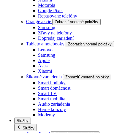
Motorola
Google Pixel
Repasované telefóny
Orange akcie
Zobraziť vnorené položky
Samsung
Zľavy na telefóny
Dopredaj zariadení
Tablety a notebooky
Zobraziť vnorené položky
Lenovo
Samsung
Apple
Asus
Xiaomi
Šikovné zariadenia
Zobraziť vnorené položky
Smart hodinky
Smart domácnosť
Smart TV
Smart mobilita
Audio zariadenia
Herné konzoly
Modemy
Služby
Služby