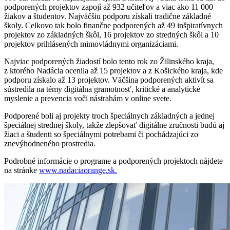
podporených projektov zapojí až 932 učiteľov a viac ako 11 000
žiakov a študentov. Najväčšiu podporu získali tradične základné
školy. Celkovo tak bolo finančne podporených až 49 inšpiratívnych
projektov zo základných škôl, 16 projektov zo stredných škôl a 10
projektov prihlásených mimovládnymi organizáciami.
Najviac podporených žiadostí bolo tento rok zo Žilinského kraja,
z ktorého Nadácia ocenila až 15 projektov a z Košického kraja, kde
podporu získalo až 13 projektov. Väčšina podporených aktivít sa
sústredila na témy digitálna gramotnosť, kritické a analytické
myslenie a prevencia voči nástrahám v online svete.
Podporené boli aj projekty troch špeciálnych základných a jednej
špeciálnej strednej školy, takže zlepšovať digitálne zručnosti budú aj
žiaci a študenti so špeciálnymi potrebami či pochádzajúci zo
znevýhodneného prostredia.
Podrobné informácie o programe a podporených projektoch nájdete
na stránke
www.nadaciaorange.sk.