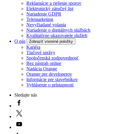
Reklamácie a riešenie sporov
Elektronický záručný list
Nariadenie GDPR
Telemarketing
Nevyžiadané volania
Nariadenie o digitálnych službách
Kvalitatívne ukazovatele služieb
O nás
Zobraziť vnorené položky
Kariéra
Tlačové správy
Spoločenská zodpovednosť
Bez nástrah online
Nadácia Orange
Orange pre developerov
Informácie pre stavebníkov
Vyhlásenie o prístupnosti
Sledujte nás