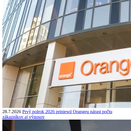
28.7.2026
Prvý polrok 2026 priniesol Orangeu nárast počtu
zákazníkov aj výnosov