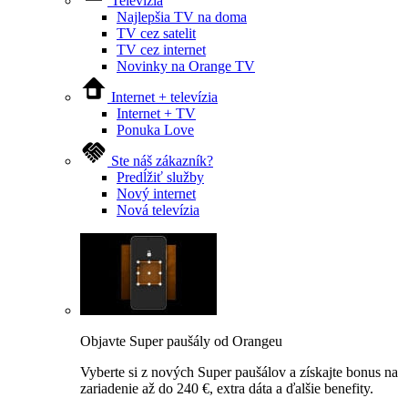
Televízia
Najlepšia TV na doma
TV cez satelit
TV cez internet
Novinky na Orange TV
Internet + televízia
Internet + TV
Ponuka Love
Ste náš zákazník?
Predĺžiť služby
Nový internet
Nová televízia
Objavte Super paušály od Orangeu
Vyberte si z nových Super paušálov a získajte bonus na
zariadenie až do 240 €, extra dáta a ďalšie benefity.