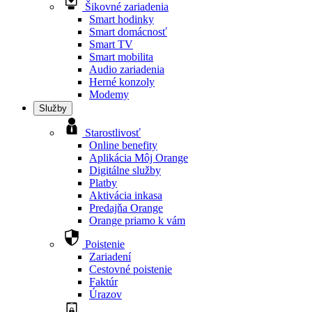
Šikovné zariadenia
Smart hodinky
Smart domácnosť
Smart TV
Smart mobilita
Audio zariadenia
Herné konzoly
Modemy
Služby
Starostlivosť
Online benefity
Aplikácia Môj Orange
Digitálne služby
Platby
Aktivácia inkasa
Predajňa Orange
Orange priamo k vám
Poistenie
Zariadení
Cestovné poistenie
Faktúr
Úrazov