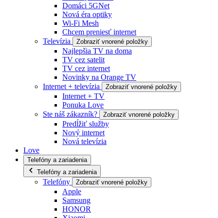
Domáci 5GNet
Nová éra optiky
Wi-Fi Mesh
Chcem preniesť internet
Televízia
Zobraziť vnorené položky
Najlepšia TV na doma
TV cez satelit
TV cez internet
Novinky na Orange TV
Internet + televízia
Zobraziť vnorené položky
Internet + TV
Ponuka Love
Ste náš zákazník?
Zobraziť vnorené položky
Predĺžiť služby
Nový internet
Nová televízia
Love
Telefóny a zariadenia
Telefóny a zariadenia
Telefóny
Zobraziť vnorené položky
Apple
Samsung
HONOR
Xiaomi