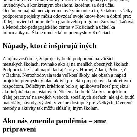
invenčných, s konkrétnym obsahom, ktorému sa deti učia.
Oceňujem najmä medzipredmetové vnímanie a to, že takmer všetky
podporené projekty môžu odovzdať svoje know-how a dobrú prax
ďalej,“ uviedla hodnotiteľka grantového programu Zuzana Tkáčová
z Metodicko-pedagogického centra v Košiciach a učiteľka
informatiky na Škole umeleckého priemyslu v Košiciach.
Nápady, ktoré inšpirujú iných
Zaujímavosťou je, že projekty budú podporené na väčších
mestských školách, rovnako ako aj na menších obecných školách.
Podporu tak získali napríklad aj školy v Hornej Ždani, Pribete, či
v Badíne. Nerozhodovala teda veľkosť školy, ale obsah a nápad
projektu, premyslený plán aktivít projektu prepojený s konkrétnym
rozpočtom. Dôležitým kritériom bolo aj aplikovateľnosť projektu
ako inšpirácia pre ostatných. Nielen ako budú školy s projektom
ďalej pracovať na svojich weboch, sociálnych sieťach, ale aj či budú
materiály, návody, výsledky voľne dostupné pre všetkých. Overené
metódy a aktivity tak môžu slúžiť aj iným školám.
Ako nás zmenila pandémia – sme
pripravení