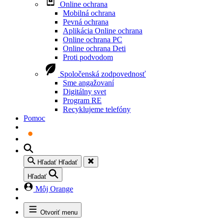
Online ochrana
Mobilná ochrana
Pevná ochrana
Aplikácia Online ochrana
Online ochrana PC
Online ochrana Deti
Proti podvodom
Spoločenská zodpovednosť
Sme angažovaní
Digitálny svet
Program RE
Recyklujeme telefóny
Pomoc
Hľadať
Hľadať
Hľadať
Môj Orange
Otvoriť menu