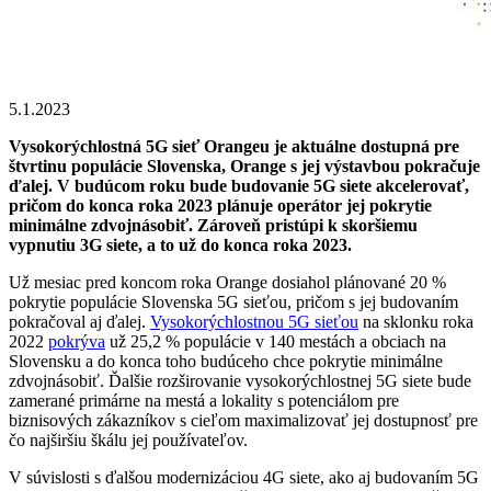
5.1.2023
Vysokorýchlostná 5G sieť Orangeu je aktuálne dostupná pre
štvrtinu populácie Slovenska, Orange s jej výstavbou pokračuje
ďalej. V budúcom roku bude budovanie 5G siete akcelerovať,
pričom do konca roka 2023 plánuje operátor jej pokrytie
minimálne zdvojnásobiť. Zároveň pristúpi k skoršiemu
vypnutiu 3G siete, a to už do konca roka 2023.
Už mesiac pred koncom roka Orange dosiahol plánované 20 %
pokrytie populácie Slovenska 5G sieťou, pričom s jej budovaním
pokračoval aj ďalej.
Vysokorýchlostnou 5G sieťou
na sklonku roka
2022
pokrýva
už 25,2 % populácie v 140 mestách a obciach na
Slovensku a do konca toho budúceho chce pokrytie minimálne
zdvojnásobiť. Ďalšie rozširovanie vysokorýchlostnej 5G siete bude
zamerané primárne na mestá a lokality s potenciálom pre
biznisových zákazníkov s cieľom maximalizovať jej dostupnosť pre
čo najširšiu škálu jej používateľov.
V súvislosti s ďalšou modernizáciou 4G siete, ako aj budovaním 5G