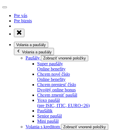
Pre vás
Pre biznis
Volania a paušály
Volania a paušály
Paušály
Zobraziť vnorené položky
Super paušály
Online benefity
Chcem nové číslo
Online benefity
Chcem preniesť číslo
Dvojitý online bonus
Chcem zmeniť paušál
Yoxo paušál
(pre ISIC, ITIC, EURO<26)
Paušálik
Senior paušál
Mini paušál
Volania s kreditom
Zobraziť vnorené položky