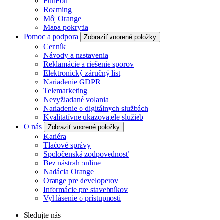
FunFón
Roaming
Môj Orange
Mapa pokrytia
Pomoc a podpora
Zobraziť vnorené položky
Cenník
Návody a nastavenia
Reklamácie a riešenie sporov
Elektronický záručný list
Nariadenie GDPR
Telemarketing
Nevyžiadané volania
Nariadenie o digitálnych službách
Kvalitatívne ukazovatele služieb
O nás
Zobraziť vnorené položky
Kariéra
Tlačové správy
Spoločenská zodpovednosť
Bez nástrah online
Nadácia Orange
Orange pre developerov
Informácie pre stavebníkov
Vyhlásenie o prístupnosti
Sledujte nás