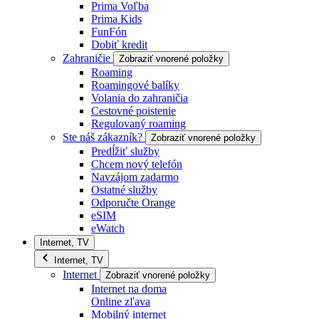
Prima Voľba
Prima Kids
FunFón
Dobiť kredit
Zahraničie
Zobraziť vnorené položky
Roaming
Roamingové balíky
Volania do zahraničia
Cestovné poistenie
Regulovaný roaming
Ste náš zákazník?
Zobraziť vnorené položky
Predĺžiť služby
Chcem nový telefón
Navzájom zadarmo
Ostatné služby
Odporučte Orange
eSIM
eWatch
Internet, TV
Internet, TV
Internet
Zobraziť vnorené položky
Internet na doma
Online zľava
Mobilný internet