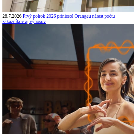
28.7.2026
Prvý polrok 2026 priniesol Orangeu nárast počtu
zákazníkov aj výnosov