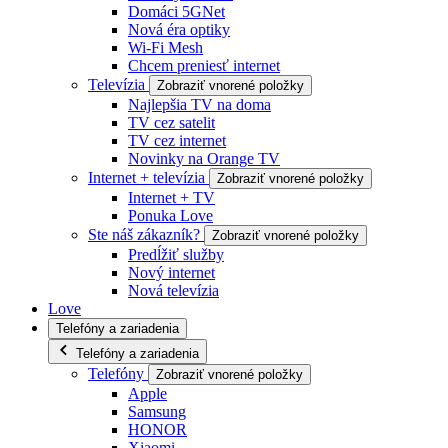
Domáci 5GNet
Nová éra optiky
Wi-Fi Mesh
Chcem preniesť internet
Televízia
Zobraziť vnorené položky
Najlepšia TV na doma
TV cez satelit
TV cez internet
Novinky na Orange TV
Internet + televízia
Zobraziť vnorené položky
Internet + TV
Ponuka Love
Ste náš zákazník?
Zobraziť vnorené položky
Predĺžiť služby
Nový internet
Nová televízia
Love
Telefóny a zariadenia
Telefóny a zariadenia
Telefóny
Zobraziť vnorené položky
Apple
Samsung
HONOR
Xiaomi