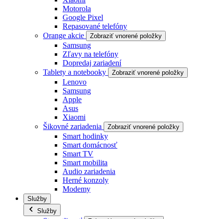
Motorola
Google Pixel
Repasované telefóny
Orange akcie
Zobraziť vnorené položky
Samsung
Zľavy na telefóny
Dopredaj zariadení
Tablety a notebooky
Zobraziť vnorené položky
Lenovo
Samsung
Apple
Asus
Xiaomi
Šikovné zariadenia
Zobraziť vnorené položky
Smart hodinky
Smart domácnosť
Smart TV
Smart mobilita
Audio zariadenia
Herné konzoly
Modemy
Služby
Služby