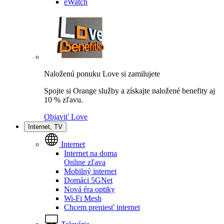
eWatch
Naloženú ponuku Love si zamilujete
Spojte si Orange služby a získajte naložené benefity aj
10 % zľavu.
Objaviť Love
Internet, TV
Internet
Internet na doma
Online zľava
Mobilný internet
Domáci 5GNet
Nová éra optiky
Wi-Fi Mesh
Chcem preniesť internet