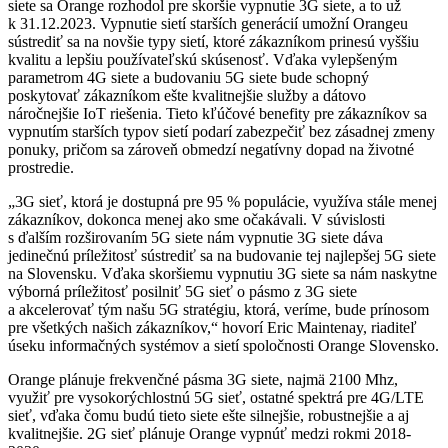
siete sa Orange rozhodol pre skoršie vypnutie 3G siete, a to už
k 31.12.2023. Vypnutie sietí starších generácií umožní Orangeu
sústrediť sa na novšie typy sietí, ktoré zákazníkom prinesú vyššiu
kvalitu a lepšiu používateľskú skúsenosť. Vďaka vylepšeným
parametrom 4G siete a budovaniu 5G siete bude schopný
poskytovať zákazníkom ešte kvalitnejšie služby a dátovo
náročnejšie IoT riešenia. Tieto kľúčové benefity pre zákazníkov sa
vypnutím starších typov sietí podarí zabezpečiť bez zásadnej zmeny
ponuky, pričom sa zároveň obmedzí negatívny dopad na životné
prostredie.
„3G sieť, ktorá je dostupná pre 95 % populácie, využíva stále menej
zákazníkov, dokonca menej ako sme očakávali. V súvislosti
s ďalším rozširovaním 5G siete nám vypnutie 3G siete dáva
jedinečnú príležitosť sústrediť sa na budovanie tej najlepšej 5G siete
na Slovensku. Vďaka skoršiemu vypnutiu 3G siete sa nám naskytne
výborná príležitosť posilniť 5G sieť o pásmo z 3G siete
a akcelerovať tým našu 5G stratégiu, ktorá, veríme, bude prínosom
pre všetkých našich zákazníkov,“ hovorí Eric Maintenay, riaditeľ
úseku informačných systémov a sietí spoločnosti Orange Slovensko.
Orange plánuje frekvenčné pásma 3G siete, najmä 2100 Mhz,
využiť pre vysokorýchlostnú 5G sieť, ostatné spektrá pre 4G/LTE
sieť, vďaka čomu budú tieto siete ešte silnejšie, robustnejšie a aj
kvalitnejšie. 2G sieť plánuje Orange vypnúť medzi rokmi 2018-