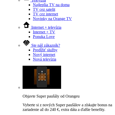
Televízia
Najlepšia TV na doma
TV cez satelit
TV cez internet
Novinky na Orange TV
Internet + televízia
Internet + TV
Ponuka Love
Ste náš zákazník?
Predĺžiť služby
Nový internet
Nová televízia
Objavte Super paušály od Orangeu
Vyberte si z nových Super paušálov a získajte bonus na
zariadenie až do 240 €, extra dáta a ďalšie benefity.