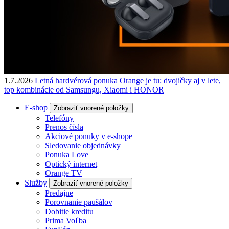
1.7.2026
Letná hardvérová ponuka Orange je tu: dvojičky aj v lete,
top kombinácie od Samsungu, Xiaomi i HONOR
E-shop
Zobraziť vnorené položky
Telefóny
Prenos čísla
Akciové ponuky v e-shope
Sledovanie objednávky
Ponuka Love
Optický internet
Orange TV
Služby
Zobraziť vnorené položky
Predajne
Porovnanie paušálov
Dobitie kreditu
Prima Voľba