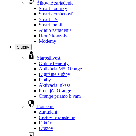
Šikovné zariadenia
Smart hodinky
Smart domácnosť
Smart TV
Smart mobilita
Audio zariadenia
Herné konzoly
Modemy
Služby
Starostlivosť
Online benefity
Aplikácia Môj Orange
Digitálne služby
Platby
Aktivácia inkasa
Predajňa Orange
Orange priamo k vám
Poistenie
Zariadení
Cestovné poistenie
Faktúr
Úrazov