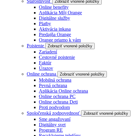
Starostlivosť
Zobraziť vnorené položky
Online benefity
Aplikácia Môj Orange
Digitálne služby
Platby
Aktivácia inkasa
Predajňa Orange
Orange priamo k vám
Poistenie
Zobraziť vnorené položky
Zariadení
Cestovné poistenie
Faktúr
Úrazov
Online ochrana
Zobraziť vnorené položky
Mobilná ochrana
Pevná ochrana
Aplikácia Online ochrana
Online ochrana PC
Online ochrana Deti
Proti podvodom
Spoločenská zodpovednosť
Zobraziť vnorené položky
Sme angažovaní
Digitálny svet
Program RE
Recyklujeme telefóny