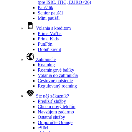
(pre ISIC, ITIC, EURO<26)
Paušálik
Senior paušál
Mini paušál
Volania s kreditom
Prima Voľba
Prima Kids
FunFón
Dobiť kredit
Zahraničie
Roaming
Roamingové balíky
Volania do zahraničia
Cestovné poistenie
Regulovaný roaming
Ste náš zákazník?
Predĺžiť služby
Chcem nový telefón
Navzájom zadarmo
Ostatné služby
Odporučte Orange
eSIM