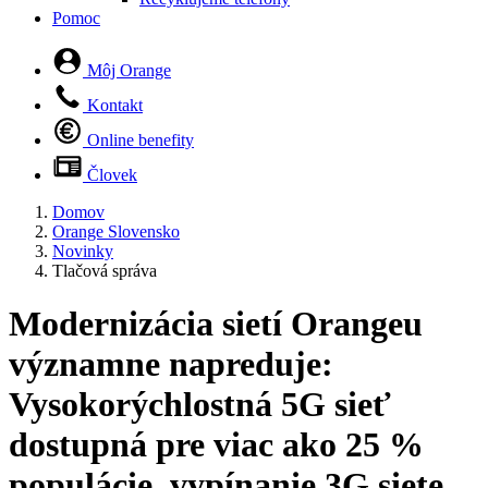
Pomoc
Môj Orange
Kontakt
Online benefity
Človek
Domov
Orange Slovensko
Novinky
Tlačová správa
Modernizácia sietí Orangeu
významne napreduje:
Vysokorýchlostná 5G sieť
dostupná pre viac ako 25 %
populácie, vypínanie 3G siete