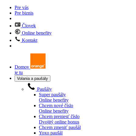
Pre vás
Pre biznis
Človek
Online benefity
Kontakt
Domov
je tu
Volania a paušály
Paušály
Super paušály
Online benefity
Chcem nové číslo
Online benefity
Chcem preniesť číslo
Dvojitý online bonus
Chcem zmeniť paušál
Yoxo paušál