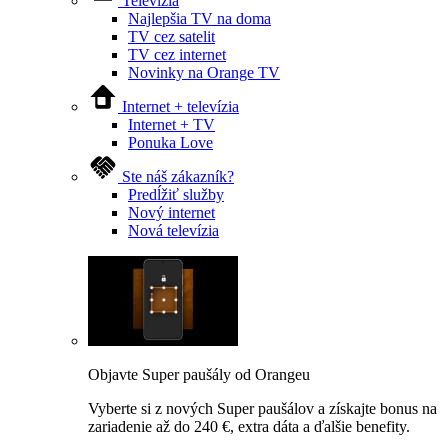
Televízia
Najlepšia TV na doma
TV cez satelit
TV cez internet
Novinky na Orange TV
Internet + televízia
Internet + TV
Ponuka Love
Ste náš zákazník?
Predĺžiť služby
Nový internet
Nová televízia
Objavte Super paušály od Orangeu
Vyberte si z nových Super paušálov a získajte bonus na
zariadenie až do 240 €, extra dáta a ďalšie benefity.