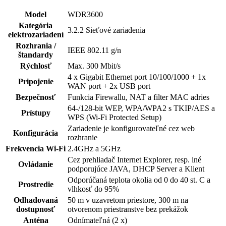
Model
WDR3600
Kategória
3.2.2 Sieťové zariadenia
elektrozariadení
Rozhrania /
IEEE 802.11 g/n
štandardy
Rýchlosť
Max. 300 Mbit/s
4 x Gigabit Ethernet port 10/100/1000 + 1x
Pripojenie
WAN port + 2x USB port
Bezpečnosť
Funkcia Firewallu, NAT a filter MAC adries
64-/128-bit WEP, WPA/WPA2 s TKIP/AES a
Prístupy
WPS (Wi-Fi Protected Setup)
Zariadenie je konfigurovateľné cez web
Konfigurácia
rozhranie
Frekvencia Wi-Fi
2.4GHz a 5GHz
Cez prehliadač Internet Explorer, resp. iné
Ovládanie
podporujúce JAVA, DHCP Server a Klient
Odporúčaná teplota okolia od 0 do 40 st. C a
Prostredie
vlhkosť do 95%
Odhadovaná
50 m v uzavretom priestore, 300 m na
dostupnosť
otvorenom priestranstve bez prekážok
Anténa
Odnímateľná (2 x)