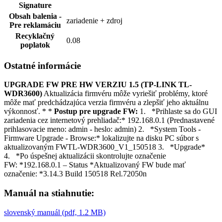
Signature
Obsah balenia -
zariadenie + zdroj
Pre reklamáciu
Recyklačný
0.08
poplatok
Ostatné informácie
UPGRADE FW PRE HW VERZIU 1.5 (TP-LINK TL-
WDR3600)
Aktualizácia firmvéru môže vyriešiť problémy, ktoré
môže mať predchádzajúca verzia firmvéru a zlepšiť jeho aktuálnu
výkonnosť. * *
Postup pre upgrade FW:
1. *Prihlaste sa do GUI
zariadenia cez internetový prehliadač:* 192.168.0.1 (Prednastavené
prihlasovacie meno: admin - heslo: admin) 2. *System Tools -
Firmware Upgrade - Browse:* lokalizujte na disku PC súbor s
aktualizovaným FWTL-WDR3600_V1_150518 3. *Upgrade*
4. *Po úspešnej aktualizácii skontrolujte označenie
FW: *192.168.0.1 – Status *Aktualizovaný FW bude mať
označenie: *3.14.3 Build 150518 Rel.72050n
Manuál na stiahnutie:
slovenský manuál (pdf, 1.2 MB)