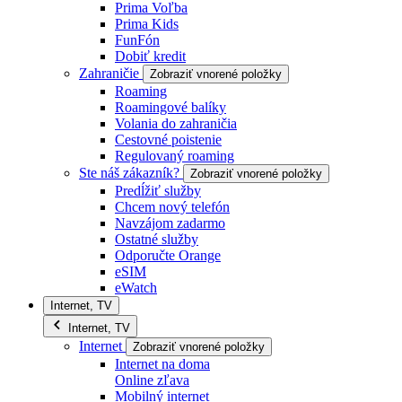
Prima Voľba
Prima Kids
FunFón
Dobiť kredit
Zahraničie
Zobraziť vnorené položky
Roaming
Roamingové balíky
Volania do zahraničia
Cestovné poistenie
Regulovaný roaming
Ste náš zákazník?
Zobraziť vnorené položky
Predĺžiť služby
Chcem nový telefón
Navzájom zadarmo
Ostatné služby
Odporučte Orange
eSIM
eWatch
Internet, TV
Internet, TV
Internet
Zobraziť vnorené položky
Internet na doma
Online zľava
Mobilný internet