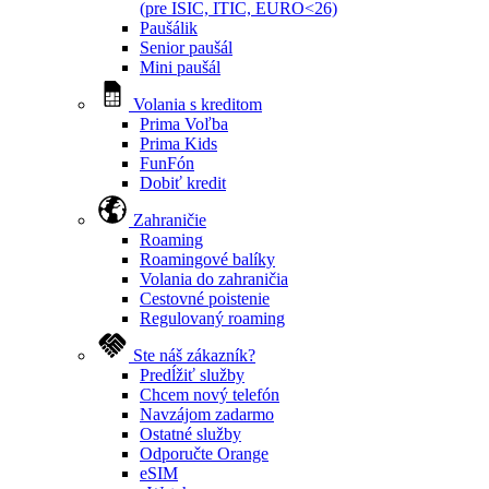
(pre ISIC, ITIC, EURO<26)
Paušálik
Senior paušál
Mini paušál
Volania s kreditom
Prima Voľba
Prima Kids
FunFón
Dobiť kredit
Zahraničie
Roaming
Roamingové balíky
Volania do zahraničia
Cestovné poistenie
Regulovaný roaming
Ste náš zákazník?
Predĺžiť služby
Chcem nový telefón
Navzájom zadarmo
Ostatné služby
Odporučte Orange
eSIM