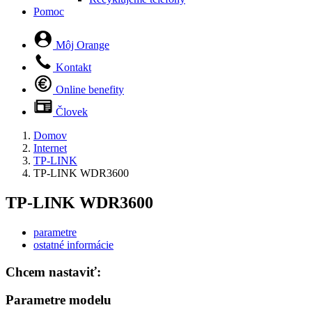
Pomoc
Môj Orange
Kontakt
Online benefity
Človek
Domov
Internet
TP-LINK
TP-LINK WDR3600
TP-LINK WDR3600
parametre
ostatné informácie
Chcem nastaviť:
Parametre modelu