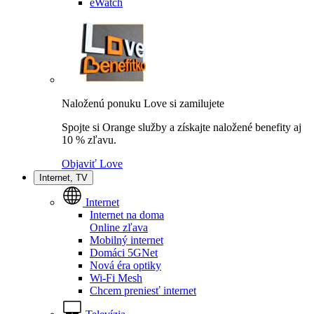
eWatch
Naloženú ponuku Love si zamilujete
Spojte si Orange služby a získajte naložené benefity aj
10 % zľavu.
Objaviť Love
Internet, TV
Internet
Internet na doma
Online zľava
Mobilný internet
Domáci 5GNet
Nová éra optiky
Wi-Fi Mesh
Chcem preniesť internet