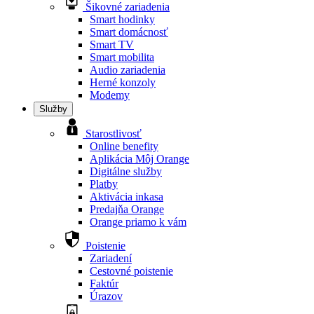
Šikovné zariadenia
Smart hodinky
Smart domácnosť
Smart TV
Smart mobilita
Audio zariadenia
Herné konzoly
Modemy
Služby
Starostlivosť
Online benefity
Aplikácia Môj Orange
Digitálne služby
Platby
Aktivácia inkasa
Predajňa Orange
Orange priamo k vám
Poistenie
Zariadení
Cestovné poistenie
Faktúr
Úrazov