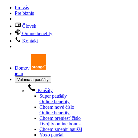
Pre vás
Pre biznis
Človek
Online benefity
Kontakt
Domov
je tu
Volania a paušály
Paušály
Super paušály
Online benefity
Chcem nové číslo
Online benefity
Chcem preniesť číslo
Dvojitý online bonus
Chcem zmeniť paušál
Yoxo paušál