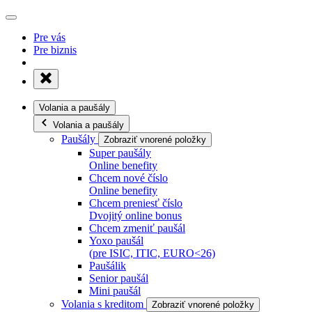
Pre vás
Pre biznis
Volania a paušály
Volania a paušály
Paušály
Zobraziť vnorené položky
Super paušály
Online benefity
Chcem nové číslo
Online benefity
Chcem preniesť číslo
Dvojitý online bonus
Chcem zmeniť paušál
Yoxo paušál
(pre ISIC, ITIC, EURO<26)
Paušálik
Senior paušál
Mini paušál
Volania s kreditom
Zobraziť vnorené položky