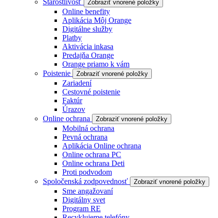
Starostlivosť
Zobraziť vnorené položky
Online benefity
Aplikácia Môj Orange
Digitálne služby
Platby
Aktivácia inkasa
Predajňa Orange
Orange priamo k vám
Poistenie
Zobraziť vnorené položky
Zariadení
Cestovné poistenie
Faktúr
Úrazov
Online ochrana
Zobraziť vnorené položky
Mobilná ochrana
Pevná ochrana
Aplikácia Online ochrana
Online ochrana PC
Online ochrana Deti
Proti podvodom
Spoločenská zodpovednosť
Zobraziť vnorené položky
Sme angažovaní
Digitálny svet
Program RE
Recyklujeme telefóny