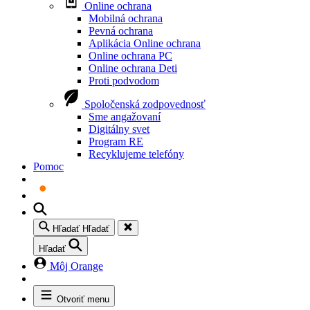
Online ochrana
Mobilná ochrana
Pevná ochrana
Aplikácia Online ochrana
Online ochrana PC
Online ochrana Deti
Proti podvodom
Spoločenská zodpovednosť
Sme angažovaní
Digitálny svet
Program RE
Recyklujeme telefóny
Pomoc
Hľadať
Hľadať
Hľadať
Môj Orange
Otvoriť menu