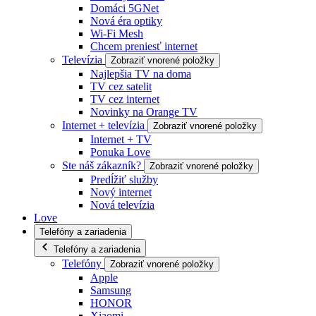
Domáci 5GNet
Nová éra optiky
Wi-Fi Mesh
Chcem preniesť internet
Televízia
Zobraziť vnorené položky
Najlepšia TV na doma
TV cez satelit
TV cez internet
Novinky na Orange TV
Internet + televízia
Zobraziť vnorené položky
Internet + TV
Ponuka Love
Ste náš zákazník?
Zobraziť vnorené položky
Predĺžiť služby
Nový internet
Nová televízia
Love
Telefóny a zariadenia
Telefóny a zariadenia
Telefóny
Zobraziť vnorené položky
Apple
Samsung
HONOR
Xiaomi