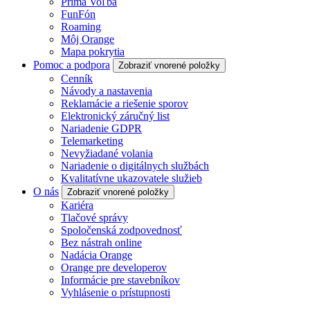
Prima Voľba
FunFón
Roaming
Môj Orange
Mapa pokrytia
Pomoc a podpora
Zobraziť vnorené položky
Cenník
Návody a nastavenia
Reklamácie a riešenie sporov
Elektronický záručný list
Nariadenie GDPR
Telemarketing
Nevyžiadané volania
Nariadenie o digitálnych službách
Kvalitatívne ukazovatele služieb
O nás
Zobraziť vnorené položky
Kariéra
Tlačové správy
Spoločenská zodpovednosť
Bez nástrah online
Nadácia Orange
Orange pre developerov
Informácie pre stavebníkov
Vyhlásenie o prístupnosti