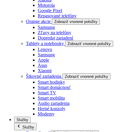
Motorola
Google Pixel
Repasované telefóny
Orange akcie
Zobraziť vnorené položky
Samsung
Zľavy na telefóny
Dopredaj zariadení
Tablety a notebooky
Zobraziť vnorené položky
Lenovo
Samsung
Apple
Asus
Xiaomi
Šikovné zariadenia
Zobraziť vnorené položky
Smart hodinky
Smart domácnosť
Smart TV
Smart mobilita
Audio zariadenia
Herné konzoly
Modemy
Služby
Služby