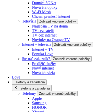
Domáci 5GNet
Nová éra optiky
Wi-Fi Mesh
Chcem preniesť internet
Televízia
Zobraziť vnorené položky
Najlepšia TV na doma
TV cez satelit
TV cez internet
Novinky na Orange TV
Internet + televízia
Zobraziť vnorené položky
Internet + TV
Ponuka Love
Ste náš zákazník?
Zobraziť vnorené položky
Predĺžiť služby
Nový internet
Nová televízia
Love
Telefóny a zariadenia
Telefóny a zariadenia
Telefóny
Zobraziť vnorené položky
Apple
Samsung
HONOR
Xiaomi