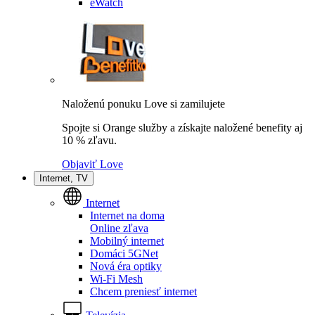
eWatch
Naloženú ponuku Love si zamilujete
Spojte si Orange služby a získajte naložené benefity aj
10 % zľavu.
Objaviť Love
Internet, TV
Internet
Internet na doma
Online zľava
Mobilný internet
Domáci 5GNet
Nová éra optiky
Wi-Fi Mesh
Chcem preniesť internet