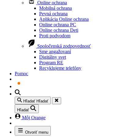
Online ochrana
Mobilná ochrana
Pevná ochrana
Aplikácia Online ochrana
Online ochrana PC
Online ochrana Deti
Proti podvodom
Spoločenská zodpovednosť
Sme angažovaní
Digitálny svet
Program RE
Recyklujeme telefóny
Pomoc
Hľadať
Hľadať
Hľadať
Môj Orange
Otvoriť menu