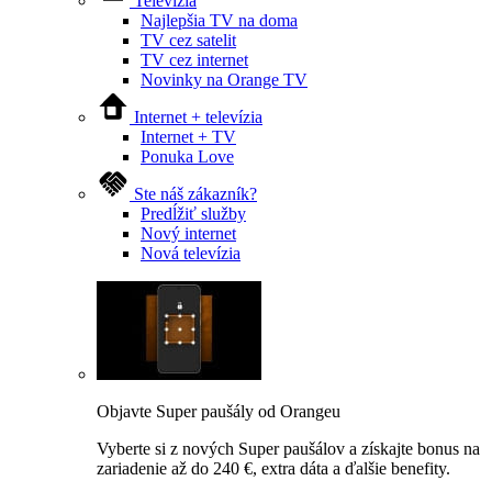
Televízia
Najlepšia TV na doma
TV cez satelit
TV cez internet
Novinky na Orange TV
Internet + televízia
Internet + TV
Ponuka Love
Ste náš zákazník?
Predĺžiť služby
Nový internet
Nová televízia
Objavte Super paušály od Orangeu
Vyberte si z nových Super paušálov a získajte bonus na
zariadenie až do 240 €, extra dáta a ďalšie benefity.