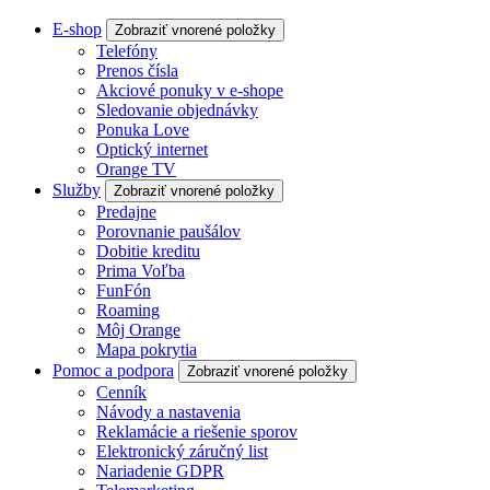
E-shop
Zobraziť vnorené položky
Telefóny
Prenos čísla
Akciové ponuky v e-shope
Sledovanie objednávky
Ponuka Love
Optický internet
Orange TV
Služby
Zobraziť vnorené položky
Predajne
Porovnanie paušálov
Dobitie kreditu
Prima Voľba
FunFón
Roaming
Môj Orange
Mapa pokrytia
Pomoc a podpora
Zobraziť vnorené položky
Cenník
Návody a nastavenia
Reklamácie a riešenie sporov
Elektronický záručný list
Nariadenie GDPR