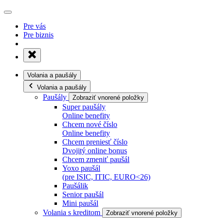
Pre vás
Pre biznis
Volania a paušály
Volania a paušály
Paušály
Zobraziť vnorené položky
Super paušály
Online benefity
Chcem nové číslo
Online benefity
Chcem preniesť číslo
Dvojitý online bonus
Chcem zmeniť paušál
Yoxo paušál
(pre ISIC, ITIC, EURO<26)
Paušálik
Senior paušál
Mini paušál
Volania s kreditom
Zobraziť vnorené položky