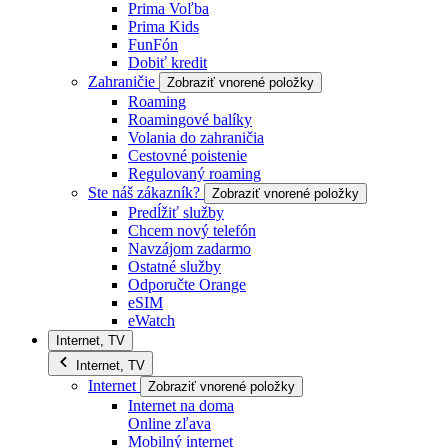
Prima Voľba
Prima Kids
FunFón
Dobiť kredit
Zahraničie
Zobraziť vnorené položky
Roaming
Roamingové balíky
Volania do zahraničia
Cestovné poistenie
Regulovaný roaming
Ste náš zákazník?
Zobraziť vnorené položky
Predĺžiť služby
Chcem nový telefón
Navzájom zadarmo
Ostatné služby
Odporučte Orange
eSIM
eWatch
Internet, TV
Internet, TV
Internet
Zobraziť vnorené položky
Internet na doma
Online zľava
Mobilný internet