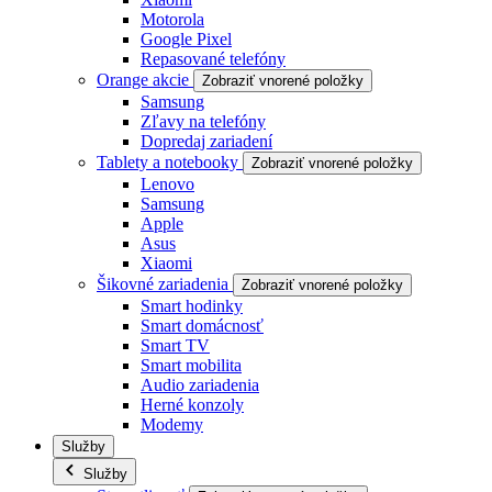
Motorola
Google Pixel
Repasované telefóny
Orange akcie
Zobraziť vnorené položky
Samsung
Zľavy na telefóny
Dopredaj zariadení
Tablety a notebooky
Zobraziť vnorené položky
Lenovo
Samsung
Apple
Asus
Xiaomi
Šikovné zariadenia
Zobraziť vnorené položky
Smart hodinky
Smart domácnosť
Smart TV
Smart mobilita
Audio zariadenia
Herné konzoly
Modemy
Služby
Služby