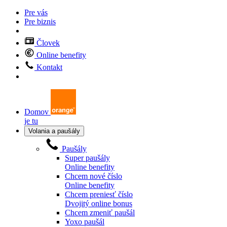
Pre vás
Pre biznis
Človek
Online benefity
Kontakt
Domov
je tu
Volania a paušály
Paušály
Super paušály
Online benefity
Chcem nové číslo
Online benefity
Chcem preniesť číslo
Dvojitý online bonus
Chcem zmeniť paušál
Yoxo paušál