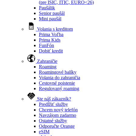
(pre ISIC, ITIC, EURO<26)
Paušálik
Senior paušál
Mini paušál
Volania s kreditom
Prima Voľba
Prima Kids
FunFón
Dobiť kredit
Zahraničie
Roaming
Roamingové balíky
Volania do zahraničia
Cestovné poistenie
Regulovaný roaming
Ste náš zákazník?
Predĺžiť služby
Chcem nový telefón
Navzájom zadarmo
Ostatné služby
Odporučte Orange
eSIM