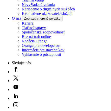
Telemarketing
Nevyžiadané volania
Nariadenie o digitálnych službách
Kvalitatívne ukazovatele služieb
O nás
Zobraziť vnorené položky
Kariéra
Tlačové správy
Spoločenská zodpovednosť
Bez nástrah online
Nadácia Orange
Orange pre developerov
Informácie pre stavebníkov
Vyhlásenie o prístupnosti
Sledujte nás