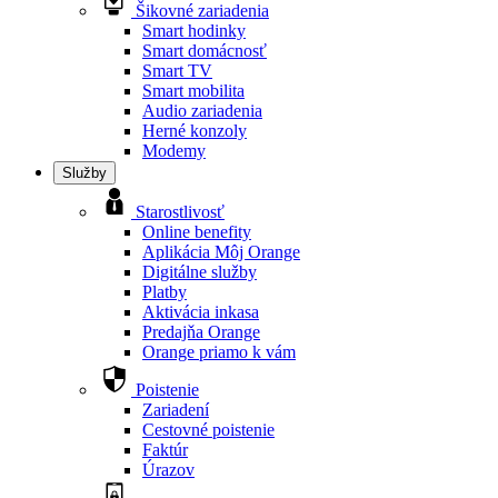
Šikovné zariadenia
Smart hodinky
Smart domácnosť
Smart TV
Smart mobilita
Audio zariadenia
Herné konzoly
Modemy
Služby
Starostlivosť
Online benefity
Aplikácia Môj Orange
Digitálne služby
Platby
Aktivácia inkasa
Predajňa Orange
Orange priamo k vám
Poistenie
Zariadení
Cestovné poistenie
Faktúr
Úrazov