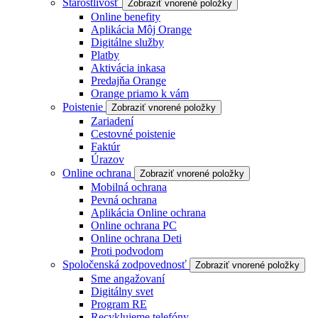
Starostlivosť
Zobraziť vnorené položky
Online benefity
Aplikácia Môj Orange
Digitálne služby
Platby
Aktivácia inkasa
Predajňa Orange
Orange priamo k vám
Poistenie
Zobraziť vnorené položky
Zariadení
Cestovné poistenie
Faktúr
Úrazov
Online ochrana
Zobraziť vnorené položky
Mobilná ochrana
Pevná ochrana
Aplikácia Online ochrana
Online ochrana PC
Online ochrana Deti
Proti podvodom
Spoločenská zodpovednosť
Zobraziť vnorené položky
Sme angažovaní
Digitálny svet
Program RE
Recyklujeme telefóny