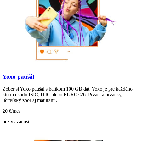
Yoxo paušál
Zober si Yoxo paušál s balíkom 100 GB dát. Yoxo je pre každého,
kto má kartu ISIC, ITIC alebo EURO<26. Prváci a prváčky,
učiteľský zbor aj maturanti.
20
€/mes.
bez viazanosti