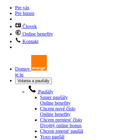
Pre vás
Pre biznis
Človek
Online benefity
Kontakt
Domov
je tu
Volania a paušály
Paušály
Super paušály
Online benefity
Chcem nové číslo
Online benefity
Chcem preniesť číslo
Dvojitý online bonus
Chcem zmeniť paušál
Yoxo paušál