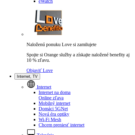
eWatch
Naloženú ponuku Love si zamilujete
Spojte si Orange služby a získajte naložené benefity aj
10 % zľavu.
Objaviť Love
Internet, TV
Internet
Internet na doma
Online zľava
Mobilný internet
Domáci 5GNet
Nová éra optiky
Wi-Fi Mesh
Chcem preniesť internet