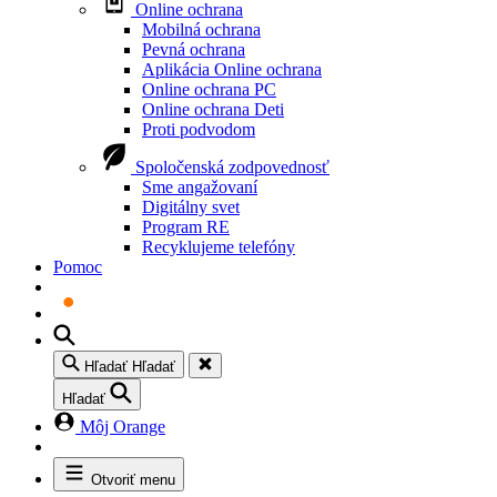
Online ochrana
Mobilná ochrana
Pevná ochrana
Aplikácia Online ochrana
Online ochrana PC
Online ochrana Deti
Proti podvodom
Spoločenská zodpovednosť
Sme angažovaní
Digitálny svet
Program RE
Recyklujeme telefóny
Pomoc
Hľadať
Hľadať
Hľadať
Môj Orange
Otvoriť menu