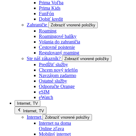
Prima Voľba
Prima Kids
FunFón
Dobiť kredit
Zahraničie
Zobraziť vnorené položky
Roaming
Roamingové balíky
Volania do zahraničia
Cestovné poistenie
Regulovaný roaming
Ste náš zákazník?
Zobraziť vnorené položky
Predĺžiť služby
Chcem nový telefón
Navzájom zadarmo
Ostatné služby
Odporučte Orange
eSIM
eWatch
Internet, TV
Internet, TV
Internet
Zobraziť vnorené položky
Internet na doma
Online zľava
Mobilný internet