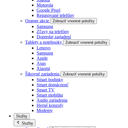
Motorola
Google Pixel
Repasované telefóny
Orange akcie
Zobraziť vnorené položky
Samsung
Zľavy na telefóny
Dopredaj zariadení
Tablety a notebooky
Zobraziť vnorené položky
Lenovo
Samsung
Apple
Asus
Xiaomi
Šikovné zariadenia
Zobraziť vnorené položky
Smart hodinky
Smart domácnosť
Smart TV
Smart mobilita
Audio zariadenia
Herné konzoly
Modemy
Služby
Služby