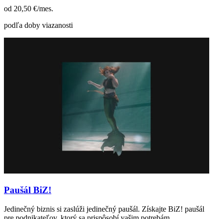
od 20,50
€/mes.
podľa doby viazanosti
Paušál BiZ!
Jedinečný biznis si zaslúži jedinečný paušál. Získajte BiZ! paušál
pre podnikateľov, ktorý sa prispôsobí vašim potrebám.