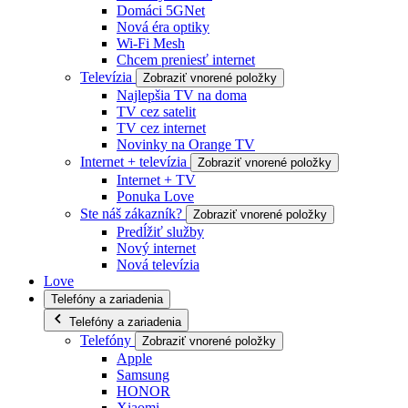
Domáci 5GNet
Nová éra optiky
Wi-Fi Mesh
Chcem preniesť internet
Televízia
Zobraziť vnorené položky
Najlepšia TV na doma
TV cez satelit
TV cez internet
Novinky na Orange TV
Internet + televízia
Zobraziť vnorené položky
Internet + TV
Ponuka Love
Ste náš zákazník?
Zobraziť vnorené položky
Predĺžiť služby
Nový internet
Nová televízia
Love
Telefóny a zariadenia
Telefóny a zariadenia
Telefóny
Zobraziť vnorené položky
Apple
Samsung
HONOR
Xiaomi