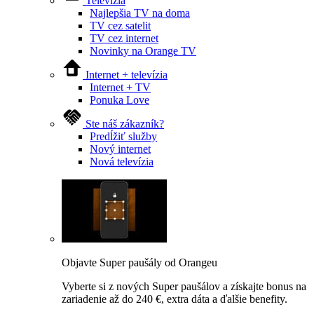
Televízia
Najlepšia TV na doma
TV cez satelit
TV cez internet
Novinky na Orange TV
Internet + televízia
Internet + TV
Ponuka Love
Ste náš zákazník?
Predĺžiť služby
Nový internet
Nová televízia
Objavte Super paušály od Orangeu
Vyberte si z nových Super paušálov a získajte bonus na
zariadenie až do 240 €, extra dáta a ďalšie benefity.