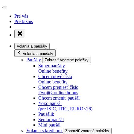
Pre vás
Pre biznis
Volania a paušály
Volania a paušály
Paušály
Zobraziť vnorené položky
Super paušály
Online benefity
Chcem nové číslo
Online benefity
Chcem preniesť číslo
Dvojitý online bonus
Chcem zmeniť paušál
Yoxo paušál
(pre ISIC, ITIC, EURO<26)
Paušálik
Senior paušál
Mini paušál
Volania s kreditom
Zobraziť vnorené položky