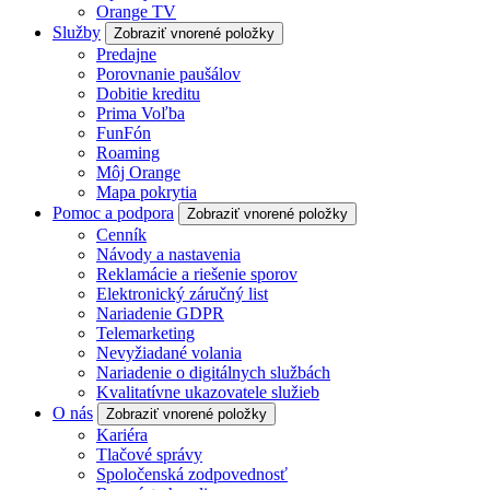
Orange TV
Služby
Zobraziť vnorené položky
Predajne
Porovnanie paušálov
Dobitie kreditu
Prima Voľba
FunFón
Roaming
Môj Orange
Mapa pokrytia
Pomoc a podpora
Zobraziť vnorené položky
Cenník
Návody a nastavenia
Reklamácie a riešenie sporov
Elektronický záručný list
Nariadenie GDPR
Telemarketing
Nevyžiadané volania
Nariadenie o digitálnych službách
Kvalitatívne ukazovatele služieb
O nás
Zobraziť vnorené položky
Kariéra
Tlačové správy
Spoločenská zodpovednosť