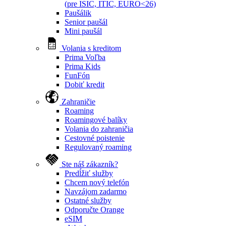
(pre ISIC, ITIC, EURO<26)
Paušálik
Senior paušál
Mini paušál
Volania s kreditom
Prima Voľba
Prima Kids
FunFón
Dobiť kredit
Zahraničie
Roaming
Roamingové balíky
Volania do zahraničia
Cestovné poistenie
Regulovaný roaming
Ste náš zákazník?
Predĺžiť služby
Chcem nový telefón
Navzájom zadarmo
Ostatné služby
Odporučte Orange
eSIM