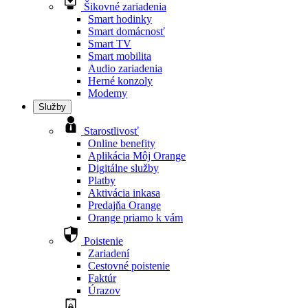
Šikovné zariadenia
Smart hodinky
Smart domácnosť
Smart TV
Smart mobilita
Audio zariadenia
Herné konzoly
Modemy
Služby
Starostlivosť
Online benefity
Aplikácia Môj Orange
Digitálne služby
Platby
Aktivácia inkasa
Predajňa Orange
Orange priamo k vám
Poistenie
Zariadení
Cestovné poistenie
Faktúr
Úrazov