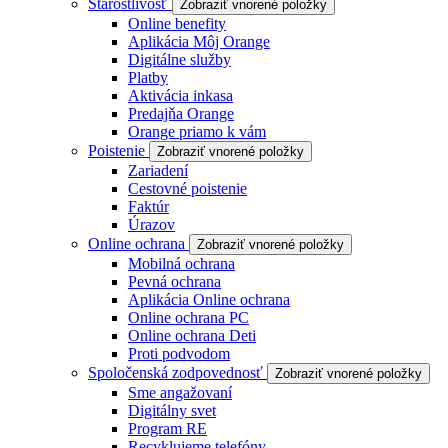
Starostlivosť
Zobraziť vnorené položky
Online benefity
Aplikácia Môj Orange
Digitálne služby
Platby
Aktivácia inkasa
Predajňa Orange
Orange priamo k vám
Poistenie
Zobraziť vnorené položky
Zariadení
Cestovné poistenie
Faktúr
Úrazov
Online ochrana
Zobraziť vnorené položky
Mobilná ochrana
Pevná ochrana
Aplikácia Online ochrana
Online ochrana PC
Online ochrana Deti
Proti podvodom
Spoločenská zodpovednosť
Zobraziť vnorené položky
Sme angažovaní
Digitálny svet
Program RE
Recyklujeme telefóny