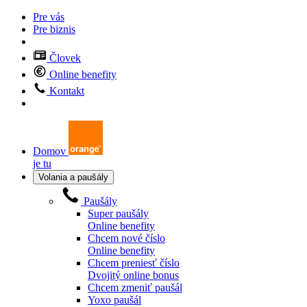
Pre vás
Pre biznis
Človek
Online benefity
Kontakt
Domov
je tu
Volania a paušály
Paušály
Super paušály
Online benefity
Chcem nové číslo
Online benefity
Chcem preniesť číslo
Dvojitý online bonus
Chcem zmeniť paušál
Yoxo paušál