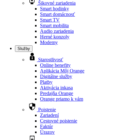
Šikovné zariadenia
Smart hodinky
Smart domácnosť
Smart TV
Smart mobilita
Audio zariadenia
Herné konzoly
Modemy
Služby
Starostlivosť
Online benefity
Aplikácia Môj Orange
Digitálne služby
Platby
Aktivácia inkasa
Predajňa Orange
Orange priamo k vám
Poistenie
Zariadení
Cestovné poistenie
Faktúr
Úrazov