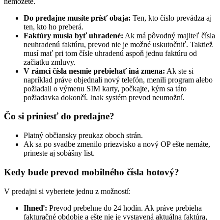
nemôžete.
Do predajne musíte prísť obaja:
Ten, kto číslo prevádza aj
ten, kto ho preberá.
Faktúry musia byť uhradené:
Ak má pôvodný majiteľ čísla
neuhradenú faktúru, prevod nie je možné uskutočniť. Taktiež
musí mať pri tom čísle uhradenú aspoň jednu faktúru od
začiatku zmluvy.
V rámci čísla nesmie prebiehať iná zmena:
Ak ste si
napríklad práve objednali nový telefón, menili program alebo
požiadali o výmenu SIM karty, počkajte, kým sa táto
požiadavka dokončí. Inak systém prevod neumožní.
Čo si priniesť do predajne?
Platný občiansky preukaz oboch strán.
Ak sa po svadbe zmenilo priezvisko a nový OP ešte nemáte,
prineste aj sobášny list.
Kedy bude prevod mobilného čísla hotový?
V predajni si vyberiete jednu z možností:
Ihneď:
Prevod prebehne do 24 hodín. Ak práve prebieha
fakturačné obdobie a ešte nie je vystavená aktuálna faktúra,