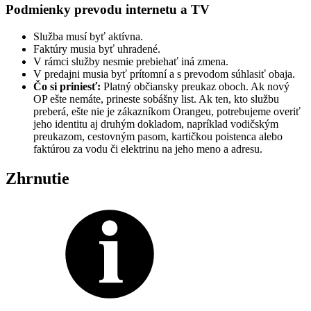
Podmienky prevodu internetu a TV
Služba musí byť aktívna.
Faktúry musia byť uhradené.
V rámci služby nesmie prebiehať iná zmena.
V predajni musia byť prítomní a s prevodom súhlasiť obaja.
Čo si priniesť:
Platný občiansky preukaz oboch. Ak nový
OP ešte nemáte, prineste sobášny list. Ak ten, kto službu
preberá, ešte nie je zákazníkom Orangeu, potrebujeme overiť
jeho identitu aj druhým dokladom, napríklad vodičským
preukazom, cestovným pasom, kartičkou poistenca alebo
faktúrou za vodu či elektrinu na jeho meno a adresu.
Zhrnutie