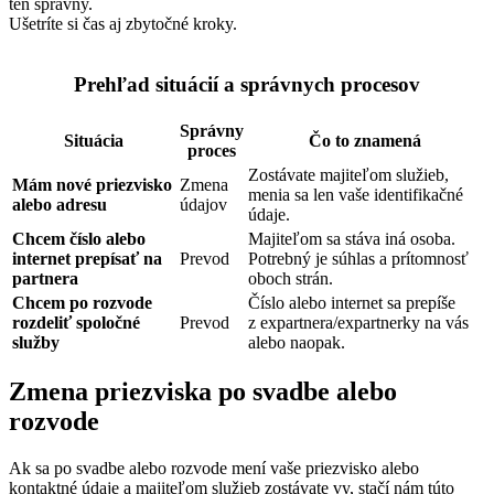
ten správny.
Ušetríte si čas aj zbytočné kroky.
Prehľad situácií a správnych procesov
Správny
Situácia
Čo to znamená
proces
Zostávate majiteľom služieb,
Mám nové priezvisko
Zmena
menia sa len vaše identifikačné
alebo adresu
údajov
údaje.
Chcem číslo alebo
Majiteľom sa stáva iná osoba.
internet prepísať na
Prevod
Potrebný je súhlas a prítomnosť
partnera
oboch strán.
Chcem po rozvode
Číslo alebo internet sa prepíše
rozdeliť spoločné
Prevod
z expartnera/expartnerky na vás
služby
alebo naopak.
Zmena priezviska po svadbe alebo
rozvode
Ak sa po svadbe alebo rozvode mení vaše priezvisko alebo
kontaktné údaje a majiteľom služieb zostávate vy, stačí nám túto