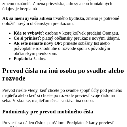
zmenu oznámiť. Zmena priezviska, adresy alebo kontaktných
údajov je bezplatná.
Ak sa mení aj vaša adresa
trvalého bydliska, zmenu je potrebné
doložiť novým občianskym preukazom.
Kde to vybaviť:
osobne v ktorejkoľvek predajni Orangeu.
Čo si priniesť:
platný občiansky preukaz s novými údajmi.
Ak ešte nemáte nový OP:
prineste sobášny list alebo
právoplatné rozhodnutie o rozvode spolu s pôvodným
občianskym preukazom.
Poplatok:
žiadny.
Prevod čísla na inú osobu po svadbe alebo
rozvode
Prevod riešite vtedy, keď chcete po svadbe spojiť účty pod jedného
majiteľa alebo keď si chcete po rozvode previesť svoje číslo na
seba. V skratke, majiteľom čísla sa stáva iná osoba.
Podmienky pre prevod mobilného čísla
Previesť sa dá len číslo s paušálom. Predplatené karty previesť