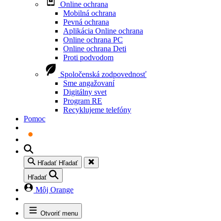
Online ochrana
Mobilná ochrana
Pevná ochrana
Aplikácia Online ochrana
Online ochrana PC
Online ochrana Deti
Proti podvodom
Spoločenská zodpovednosť
Sme angažovaní
Digitálny svet
Program RE
Recyklujeme telefóny
Pomoc
Hľadať
Hľadať
Hľadať
Môj Orange
Otvoriť menu