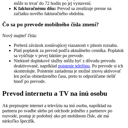
môže to trvať do 72 hodín po jej vystavení.
K fakturačnému dňu:
Prevod sa zrealizuje presne na
začiatku nového fakturačného obdobia.
Čo sa po prevode mobilného čísla zmení?
Nový majiteľ čísla:
Preberá záväzok zostávajúcej viazanosti v plnom rozsahu.
Platí poplatok za prevod podľa aktuálneho cenníka. Poplatok
sa vyúčtuje v prvej faktúre po prevode.
Niektoré doplnkové služby môžu byť z dôvodu prevodu
deaktivované, napríklad
poistenie telefónu
. Po prevode si ich
skontrolujte. Poistenie zariadenia je možné znovu aktivovať
len počas obmedzeného času, preto to odporúčame riešiť
hneď po prevode.
Prevod internetu a TV na inú osobu
Ak prepisujete internet a televíziu na inú osobu, napríklad na
partnera po svadbe alebo pri odchode jedného z partnerov po
rozvode, postup je podobný ako pri mobilnom čísle, ale má
niekoľko špecifík.