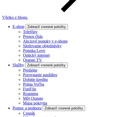
Všetko z blogu
E-shop
Zobraziť vnorené položky
Telefóny
Prenos čísla
Akciové ponuky v e-shope
Sledovanie objednávky
Ponuka Love
Optický internet
Orange TV
Služby
Zobraziť vnorené položky
Predajne
Porovnanie paušálov
Dobitie kreditu
Prima Voľba
FunFón
Roaming
Môj Orange
Mapa pokrytia
Pomoc a podpora
Zobraziť vnorené položky
Cenník