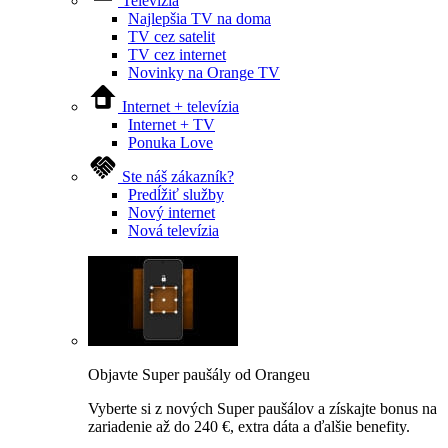
Televízia
Najlepšia TV na doma
TV cez satelit
TV cez internet
Novinky na Orange TV
Internet + televízia
Internet + TV
Ponuka Love
Ste náš zákazník?
Predĺžiť služby
Nový internet
Nová televízia
Objavte Super paušály od Orangeu
Vyberte si z nových Super paušálov a získajte bonus na
zariadenie až do 240 €, extra dáta a ďalšie benefity.