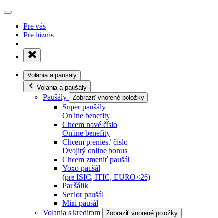
Pre vás
Pre biznis
Volania a paušály
Volania a paušály
Paušály
Zobraziť vnorené položky
Super paušály
Online benefity
Chcem nové číslo
Online benefity
Chcem preniesť číslo
Dvojitý online bonus
Chcem zmeniť paušál
Yoxo paušál
(pre ISIC, ITIC, EURO<26)
Paušálik
Senior paušál
Mini paušál
Volania s kreditom
Zobraziť vnorené položky