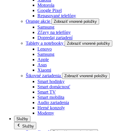
Motorola
Google Pixel
Repasované telefóny
Orange akcie
Zobraziť vnorené položky
Samsung
Zľavy na telefóny
Dopredaj zariadení
Tablety a notebooky
Zobraziť vnorené položky
Lenovo
Samsung
Apple
Asus
Xiaomi
Šikovné zariadenia
Zobraziť vnorené položky
Smart hodinky
Smart domácnosť
Smart TV
Smart mobilita
Audio zariadenia
Herné konzoly
Modemy
Služby
Služby