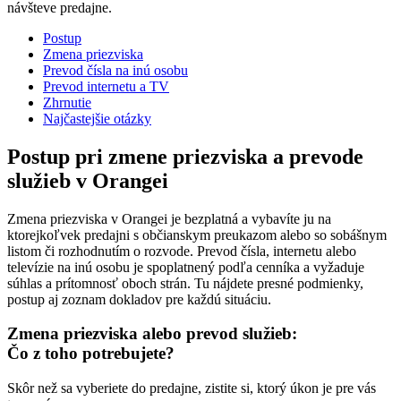
návšteve predajne.
Postup
Zmena priezviska
Prevod čísla na inú osobu
Prevod internetu a TV
Zhrnutie
Najčastejšie otázky
Postup pri zmene priezviska a prevode
služieb v Orangei
Zmena priezviska v Orangei je bezplatná a vybavíte ju na
ktorejkoľvek predajni s občianskym preukazom alebo so sobášnym
listom či rozhodnutím o rozvode. Prevod čísla, internetu alebo
televízie na inú osobu je spoplatnený podľa cenníka a vyžaduje
súhlas a prítomnosť oboch strán. Tu nájdete presné podmienky,
postup aj zoznam dokladov pre každú situáciu.
Zmena priezviska alebo prevod služieb:
Čo z toho potrebujete?
Skôr než sa vyberiete do predajne, zistite si, ktorý úkon je pre vás