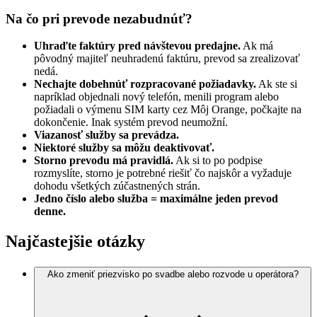
Na čo pri prevode nezabudnúť?
Uhraďte faktúry pred návštevou predajne.
Ak má
pôvodný majiteľ neuhradenú faktúru, prevod sa zrealizovať
nedá.
Nechajte dobehnúť rozpracované požiadavky.
Ak ste si
napríklad objednali nový telefón, menili program alebo
požiadali o výmenu SIM karty cez Môj Orange, počkajte na
dokončenie. Inak systém prevod neumožní.
Viazanosť služby sa prevádza.
Niektoré služby sa môžu deaktivovať.
Storno prevodu má pravidlá.
Ak si to po podpise
rozmyslíte, storno je potrebné riešiť čo najskôr a vyžaduje
dohodu všetkých zúčastnených strán.
Jedno číslo alebo služba = maximálne jeden prevod
denne.
Najčastejšie otázky
Ako zmeniť priezvisko po svadbe alebo rozvode u operátora?