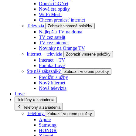
Domáci 5GNet
Nová éra optiky
Wi-Fi Mesh
Chcem preniesť internet
Televízia
Zobraziť vnorené položky
Najlepšia TV na doma
TV cez satelit
TV cez internet
Novinky na Orange TV
Internet + televízia
Zobraziť vnorené položky
Internet + TV
Ponuka Love
Ste náš zákazník?
Zobraziť vnorené položky
Predĺžiť služby
Nový internet
Nová televízia
Love
Telefóny a zariadenia
Telefóny a zariadenia
Telefóny
Zobraziť vnorené položky
Apple
Samsung
HONOR
Xiaomi