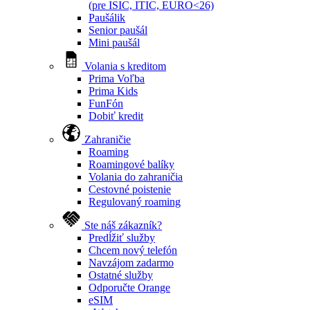
(pre ISIC, ITIC, EURO<26)
Paušálik
Senior paušál
Mini paušál
Volania s kreditom
Prima Voľba
Prima Kids
FunFón
Dobiť kredit
Zahraničie
Roaming
Roamingové balíky
Volania do zahraničia
Cestovné poistenie
Regulovaný roaming
Ste náš zákazník?
Predĺžiť služby
Chcem nový telefón
Navzájom zadarmo
Ostatné služby
Odporučte Orange
eSIM