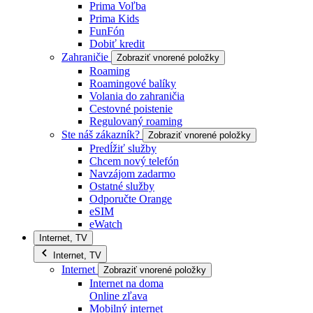
Prima Voľba
Prima Kids
FunFón
Dobiť kredit
Zahraničie
Zobraziť vnorené položky
Roaming
Roamingové balíky
Volania do zahraničia
Cestovné poistenie
Regulovaný roaming
Ste náš zákazník?
Zobraziť vnorené položky
Predĺžiť služby
Chcem nový telefón
Navzájom zadarmo
Ostatné služby
Odporučte Orange
eSIM
eWatch
Internet, TV
Internet, TV
Internet
Zobraziť vnorené položky
Internet na doma
Online zľava
Mobilný internet