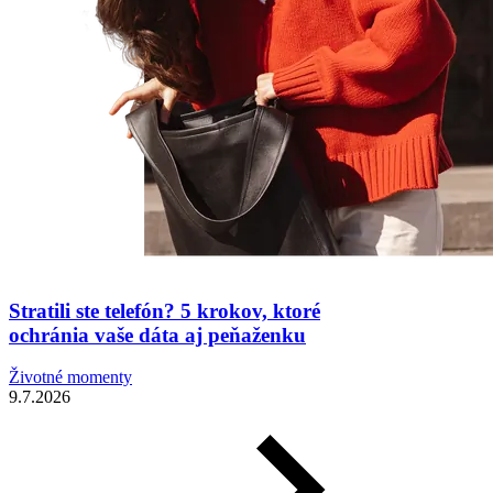
Stratili ste telefón? 5 krokov, ktoré
ochránia vaše dáta aj peňaženku
Životné momenty
9.7.2026