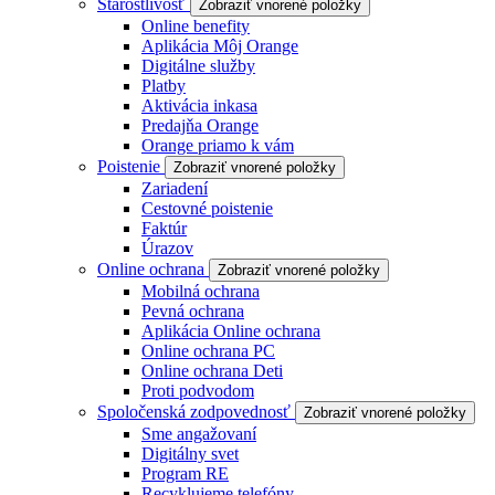
Starostlivosť
Zobraziť vnorené položky
Online benefity
Aplikácia Môj Orange
Digitálne služby
Platby
Aktivácia inkasa
Predajňa Orange
Orange priamo k vám
Poistenie
Zobraziť vnorené položky
Zariadení
Cestovné poistenie
Faktúr
Úrazov
Online ochrana
Zobraziť vnorené položky
Mobilná ochrana
Pevná ochrana
Aplikácia Online ochrana
Online ochrana PC
Online ochrana Deti
Proti podvodom
Spoločenská zodpovednosť
Zobraziť vnorené položky
Sme angažovaní
Digitálny svet
Program RE
Recyklujeme telefóny