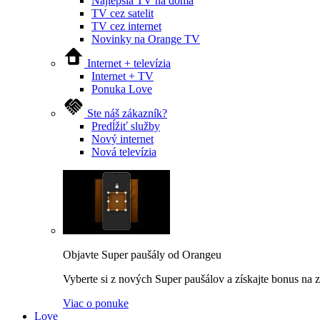
Najlepšia TV na doma
TV cez satelit
TV cez internet
Novinky na Orange TV
Internet + televízia
Internet + TV
Ponuka Love
Ste náš zákazník?
Predĺžiť služby
Nový internet
Nová televízia
Objavte Super paušály od Orangeu
Vyberte si z nových Super paušálov a získajte bonus na za
Viac o ponuke
Love