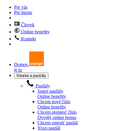
Pre vás
Pre biznis
Človek
Online benefity
Kontakt
Domov
je tu
Volania a paušály
Paušály
Super paušály
Online benefity
Chcem nové číslo
Online benefity
Chcem preniesť číslo
Dvojitý online bonus
Chcem zmeniť paušál
Yoxo paušál