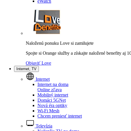
eWatch
Naloženú ponuku Love si zamilujete
Spojte si Orange služby a získajte naložené benefity aj 
Objaviť Love
Internet, TV
Internet
Internet na doma
Online zľava
Mobilný internet
Domáci 5GNet
Nová éra optiky
Wi-Fi Mesh
Chcem preniesť internet
Televízia