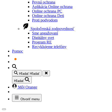
Pevná ochrana
Aplikácia Online ochrana
Online ochrana PC
Online ochrana Deti
Proti podvodom
Spoločenská zodpovednosť
Sme angažovaní
Digitálny svet
Program RE
Recyklujeme telefóny
Pomoc
Hľadať
Hľadať
Hľadať
Môj Orange
Otvoriť menu