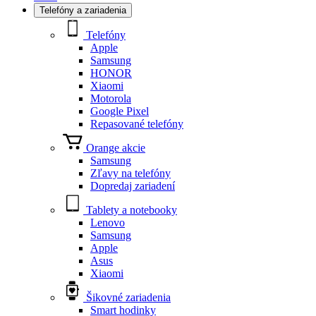
Telefóny a zariadenia
Telefóny
Apple
Samsung
HONOR
Xiaomi
Motorola
Google Pixel
Repasované telefóny
Orange akcie
Samsung
Zľavy na telefóny
Dopredaj zariadení
Tablety a notebooky
Lenovo
Samsung
Apple
Asus
Xiaomi
Šikovné zariadenia
Smart hodinky