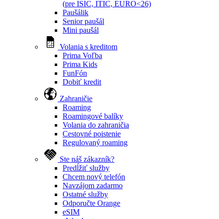
(pre ISIC, ITIC, EURO<26)
Paušálik
Senior paušál
Mini paušál
Volania s kreditom
Prima Voľba
Prima Kids
FunFón
Dobiť kredit
Zahraničie
Roaming
Roamingové balíky
Volania do zahraničia
Cestovné poistenie
Regulovaný roaming
Ste náš zákazník?
Predĺžiť služby
Chcem nový telefón
Navzájom zadarmo
Ostatné služby
Odporučte Orange
eSIM