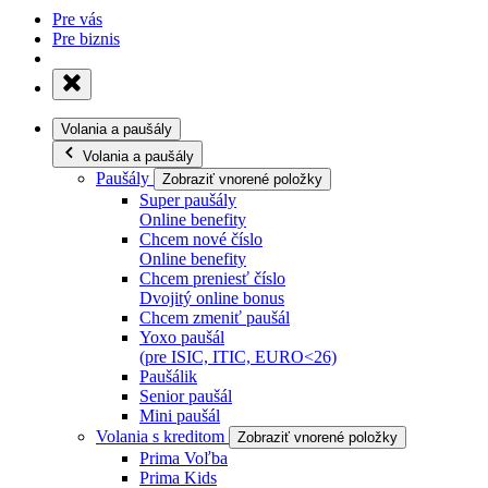
Pre vás
Pre biznis
Volania a paušály
Volania a paušály
Paušály
Zobraziť vnorené položky
Super paušály
Online benefity
Chcem nové číslo
Online benefity
Chcem preniesť číslo
Dvojitý online bonus
Chcem zmeniť paušál
Yoxo paušál
(pre ISIC, ITIC, EURO<26)
Paušálik
Senior paušál
Mini paušál
Volania s kreditom
Zobraziť vnorené položky
Prima Voľba
Prima Kids