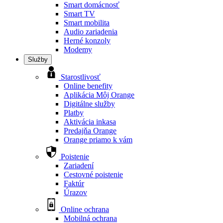
Smart domácnosť
Smart TV
Smart mobilita
Audio zariadenia
Herné konzoly
Modemy
Služby
Starostlivosť
Online benefity
Aplikácia Môj Orange
Digitálne služby
Platby
Aktivácia inkasa
Predajňa Orange
Orange priamo k vám
Poistenie
Zariadení
Cestovné poistenie
Faktúr
Úrazov
Online ochrana
Mobilná ochrana