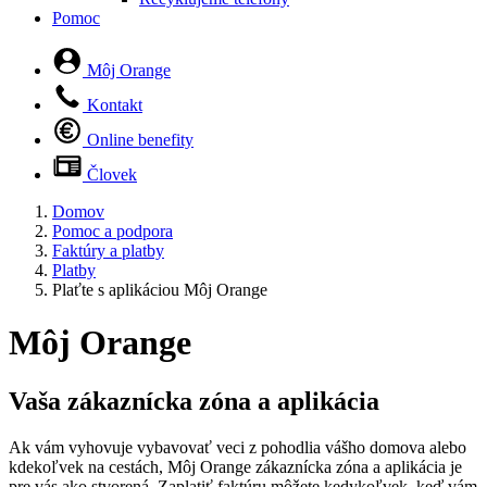
Pomoc
Môj Orange
Kontakt
Online benefity
Človek
Domov
Pomoc a podpora
Faktúry a platby
Platby
Plaťte s aplikáciou Môj Orange
Môj Orange
Vaša zákaznícka zóna a aplikácia
Ak vám vyhovuje vybavovať veci z pohodlia vášho domova alebo
kdekoľvek na cestách, Môj Orange zákaznícka zóna a aplikácia je
pre vás ako stvorená. Zaplatiť faktúru môžete kedykoľvek, keď vám