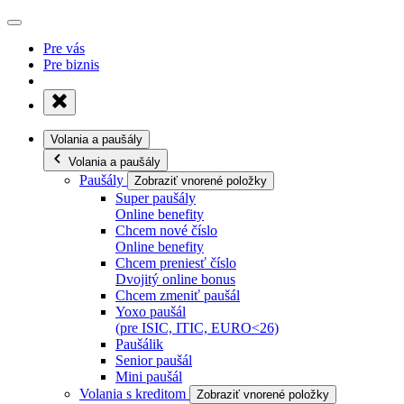
Pre vás
Pre biznis
Volania a paušály
Volania a paušály
Paušály
Zobraziť vnorené položky
Super paušály
Online benefity
Chcem nové číslo
Online benefity
Chcem preniesť číslo
Dvojitý online bonus
Chcem zmeniť paušál
Yoxo paušál
(pre ISIC, ITIC, EURO<26)
Paušálik
Senior paušál
Mini paušál
Volania s kreditom
Zobraziť vnorené položky