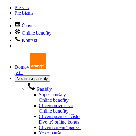
Pre vás
Pre biznis
Človek
Online benefity
Kontakt
Domov
je tu
Volania a paušály
Paušály
Super paušály
Online benefity
Chcem nové číslo
Online benefity
Chcem preniesť číslo
Dvojitý online bonus
Chcem zmeniť paušál
Yoxo paušál