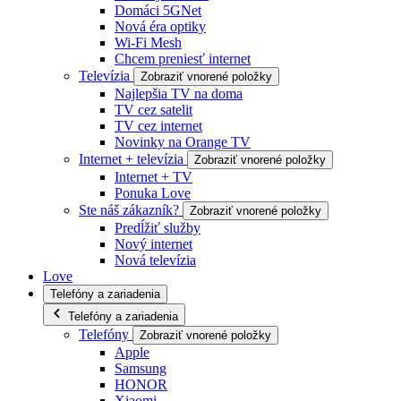
Domáci 5GNet
Nová éra optiky
Wi-Fi Mesh
Chcem preniesť internet
Televízia
Zobraziť vnorené položky
Najlepšia TV na doma
TV cez satelit
TV cez internet
Novinky na Orange TV
Internet + televízia
Zobraziť vnorené položky
Internet + TV
Ponuka Love
Ste náš zákazník?
Zobraziť vnorené položky
Predĺžiť služby
Nový internet
Nová televízia
Love
Telefóny a zariadenia
Telefóny a zariadenia
Telefóny
Zobraziť vnorené položky
Apple
Samsung
HONOR
Xiaomi