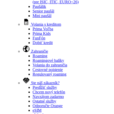
(pre ISIC, ITIC, EURO<26)
Paušálik
Senior paušál
Mini paušál
Volania s kreditom
Prima Voľba
Prima Kids
FunFón
Dobiť kredit
Zahraničie
Roaming
Roamingové balíky
Volania do zahraničia
Cestovné poistenie
Regulovaný roaming
Ste náš zákazník?
Predĺžiť služby
Chcem nový telefón
Navzájom zadarmo
Ostatné služby
Odporučte Orange
eSIM