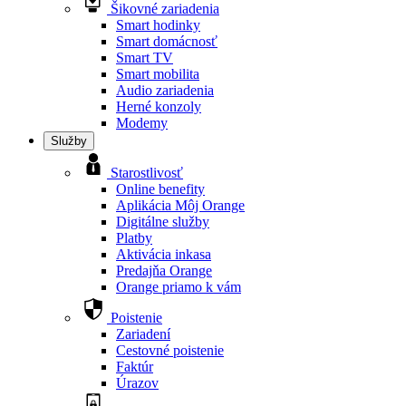
Šikovné zariadenia
Smart hodinky
Smart domácnosť
Smart TV
Smart mobilita
Audio zariadenia
Herné konzoly
Modemy
Služby
Starostlivosť
Online benefity
Aplikácia Môj Orange
Digitálne služby
Platby
Aktivácia inkasa
Predajňa Orange
Orange priamo k vám
Poistenie
Zariadení
Cestovné poistenie
Faktúr
Úrazov