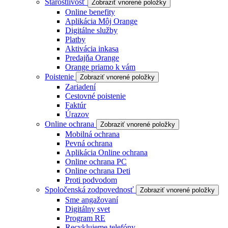
Starostlivosť
Zobraziť vnorené položky
Online benefity
Aplikácia Môj Orange
Digitálne služby
Platby
Aktivácia inkasa
Predajňa Orange
Orange priamo k vám
Poistenie
Zobraziť vnorené položky
Zariadení
Cestovné poistenie
Faktúr
Úrazov
Online ochrana
Zobraziť vnorené položky
Mobilná ochrana
Pevná ochrana
Aplikácia Online ochrana
Online ochrana PC
Online ochrana Deti
Proti podvodom
Spoločenská zodpovednosť
Zobraziť vnorené položky
Sme angažovaní
Digitálny svet
Program RE
Recyklujeme telefóny