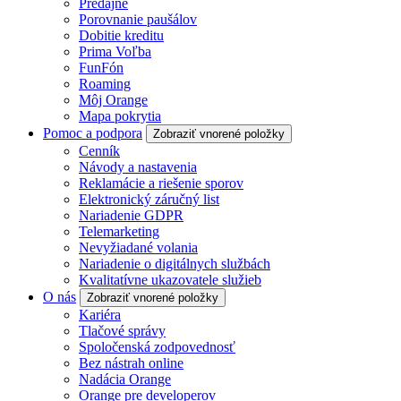
Predajne
Porovnanie paušálov
Dobitie kreditu
Prima Voľba
FunFón
Roaming
Môj Orange
Mapa pokrytia
Pomoc a podpora
Zobraziť vnorené položky
Cenník
Návody a nastavenia
Reklamácie a riešenie sporov
Elektronický záručný list
Nariadenie GDPR
Telemarketing
Nevyžiadané volania
Nariadenie o digitálnych službách
Kvalitatívne ukazovatele služieb
O nás
Zobraziť vnorené položky
Kariéra
Tlačové správy
Spoločenská zodpovednosť
Bez nástrah online
Nadácia Orange
Orange pre developerov