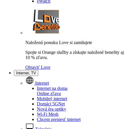
eWatch
Naloženú ponuku Love si zamilujete
Spojte si Orange služby a získajte naložené benefity aj
10 % zľavu.
Objaviť Love
Internet, TV
Internet
Internet na doma
Online zľava
Mobilný internet
Domáci 5GNet
Nová éra optiky
Wi-Fi Mesh
Chcem preniesť internet