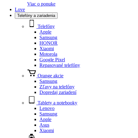
Viac o ponuke
Love
Telefóny a zariadenia
Telefóny
Apple
Samsung
HONOR
Xiaomi
Motorola
Google Pixel
Repasované telefóny
Orange akcie
Samsung
Zľavy na telefóny
Dopredaj zariadení
Tablety a notebooky
Lenovo
Samsung
Apple
Asus
Xiaomi