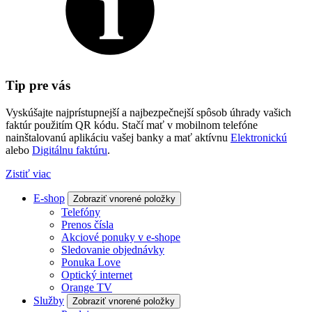
Tip pre vás
Vyskúšajte najprístupnejší a najbezpečnejší spôsob úhrady vašich
faktúr použitím QR kódu. Stačí mať v mobilnom telefóne
nainštalovanú aplikáciu vašej banky a mať aktívnu
Elektronickú
alebo
Digitálnu faktúru
.
Zistiť viac
E-shop
Zobraziť vnorené položky
Telefóny
Prenos čísla
Akciové ponuky v e-shope
Sledovanie objednávky
Ponuka Love
Optický internet
Orange TV
Služby
Zobraziť vnorené položky