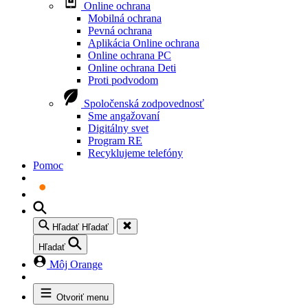
Online ochrana
Mobilná ochrana
Pevná ochrana
Aplikácia Online ochrana
Online ochrana PC
Online ochrana Deti
Proti podvodom
Spoločenská zodpovednosť
Sme angažovaní
Digitálny svet
Program RE
Recyklujeme telefóny
Pomoc
Hľadať
Hľadať
Hľadať
Môj Orange
Otvoriť menu