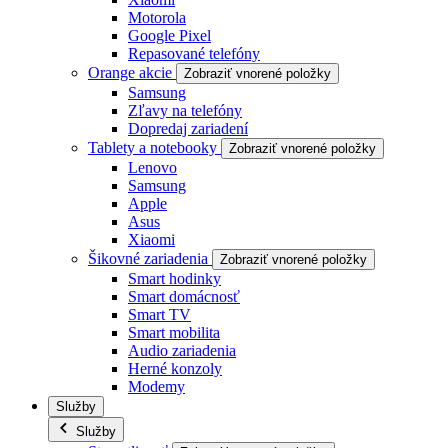
Motorola
Google Pixel
Repasované telefóny
Orange akcie
Zobraziť vnorené položky
Samsung
Zľavy na telefóny
Dopredaj zariadení
Tablety a notebooky
Zobraziť vnorené položky
Lenovo
Samsung
Apple
Asus
Xiaomi
Šikovné zariadenia
Zobraziť vnorené položky
Smart hodinky
Smart domácnosť
Smart TV
Smart mobilita
Audio zariadenia
Herné konzoly
Modemy
Služby
Služby