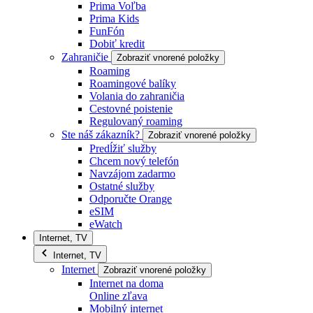
Prima Voľba
Prima Kids
FunFón
Dobiť kredit
Zahraničie
Zobraziť vnorené položky
Roaming
Roamingové balíky
Volania do zahraničia
Cestovné poistenie
Regulovaný roaming
Ste náš zákazník?
Zobraziť vnorené položky
Predĺžiť služby
Chcem nový telefón
Navzájom zadarmo
Ostatné služby
Odporučte Orange
eSIM
eWatch
Internet, TV
Internet, TV
Internet
Zobraziť vnorené položky
Internet na doma
Online zľava
Mobilný internet