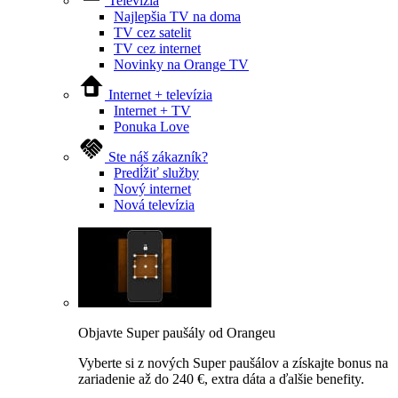
Televízia
Najlepšia TV na doma
TV cez satelit
TV cez internet
Novinky na Orange TV
Internet + televízia
Internet + TV
Ponuka Love
Ste náš zákazník?
Predĺžiť služby
Nový internet
Nová televízia
Objavte Super paušály od Orangeu
Vyberte si z nových Super paušálov a získajte bonus na
zariadenie až do 240 €, extra dáta a ďalšie benefity.