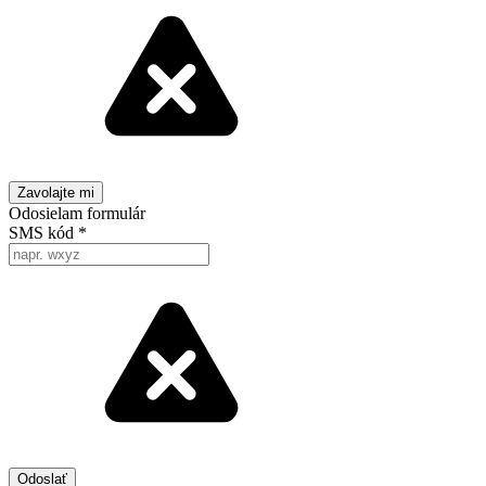
Odosielam formulár
SMS kód
*