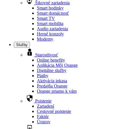
Šikovné zariadenia
Smart hodinky
Smart domácnosť
Smart TV
Smart mobilita
Audio zariadenia
Herné konzoly
Modemy
Služby
Starostlivosť
Online benefity
Aplikácia Môj Orange
Digitálne služby
Platby
Aktivácia inkasa
Predajňa Orange
Orange priamo k vám
Poistenie
Zariadení
Cestovné poistenie
Faktúr
Úrazov