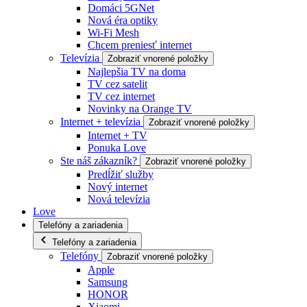
Domáci 5GNet
Nová éra optiky
Wi-Fi Mesh
Chcem preniesť internet
Televízia
Zobraziť vnorené položky
Najlepšia TV na doma
TV cez satelit
TV cez internet
Novinky na Orange TV
Internet + televízia
Zobraziť vnorené položky
Internet + TV
Ponuka Love
Ste náš zákazník?
Zobraziť vnorené položky
Predĺžiť služby
Nový internet
Nová televízia
Love
Telefóny a zariadenia
Telefóny a zariadenia
Telefóny
Zobraziť vnorené položky
Apple
Samsung
HONOR
Xiaomi