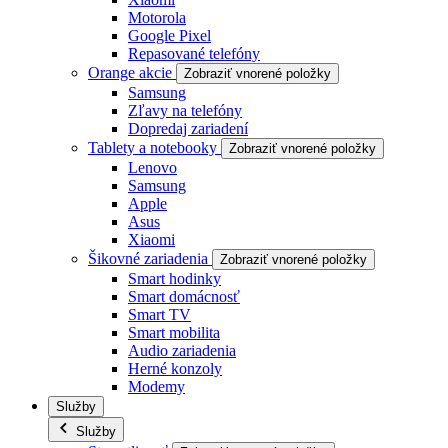
Motorola
Google Pixel
Repasované telefóny
Orange akcie
Zobraziť vnorené položky
Samsung
Zľavy na telefóny
Dopredaj zariadení
Tablety a notebooky
Zobraziť vnorené položky
Lenovo
Samsung
Apple
Asus
Xiaomi
Šikovné zariadenia
Zobraziť vnorené položky
Smart hodinky
Smart domácnosť
Smart TV
Smart mobilita
Audio zariadenia
Herné konzoly
Modemy
Služby
Služby