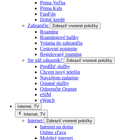
Prima Voľba
Prima Kids
FunFón
Dobiť kredit
Zahraničie
Zobraziť vnorené položky
Roaming
Roamingové balíky
Volania do zahraničia
Cestovné poistenie
Regulovaný roaming
Ste náš zákazník?
Zobraziť vnorené položky
Predĺžiť služby
Chcem nový telefón
Navzájom zadarmo
Ostatné služby
Odporučte Orange
eSIM
eWatch
Internet, TV
Internet, TV
Internet
Zobraziť vnorené položky
Internet na doma
Online zľava
Mobilný internet