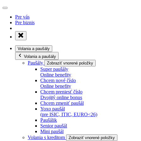
Pre vás
Pre biznis
Volania a paušály
Volania a paušály
Paušály
Zobraziť vnorené položky
Super paušály
Online benefity
Chcem nové číslo
Online benefity
Chcem preniesť číslo
Dvojitý online bonus
Chcem zmeniť paušál
Yoxo paušál
(pre ISIC, ITIC, EURO<26)
Paušálik
Senior paušál
Mini paušál
Volania s kreditom
Zobraziť vnorené položky