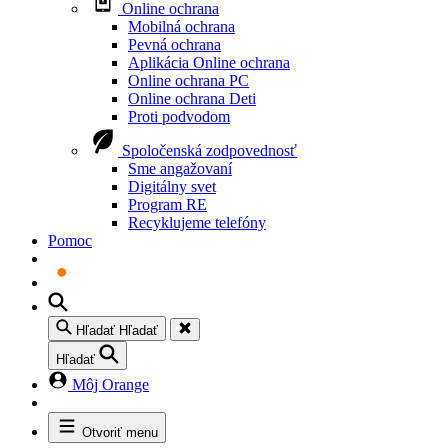
Online ochrana
Mobilná ochrana
Pevná ochrana
Aplikácia Online ochrana
Online ochrana PC
Online ochrana Deti
Proti podvodom
Spoločenská zodpovednosť
Sme angažovaní
Digitálny svet
Program RE
Recyklujeme telefóny
Pomoc
Hľadať
Hľadať
Hľadať
Môj Orange
Otvoriť menu