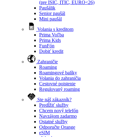
(pre ISIC, ITIC, EURO<26)
Paušálik
Senior paušál
Mini paušál
Volania s kreditom
Prima Voľba
Prima Kids
FunFón
Dobiť kredit
Zahraničie
Roaming
Roamingové balíky
Volania do zahraničia
Cestovné poistenie
Regulovaný roaming
Ste náš zákazník?
Predĺžiť služby
Chcem nový telefón
Navzájom zadarmo
Ostatné služby
Odporučte Orange
eSIM