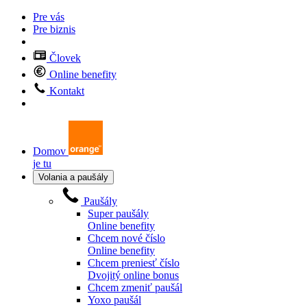
Pre vás
Pre biznis
Človek
Online benefity
Kontakt
Domov
je tu
Volania a paušály
Paušály
Super paušály
Online benefity
Chcem nové číslo
Online benefity
Chcem preniesť číslo
Dvojitý online bonus
Chcem zmeniť paušál
Yoxo paušál