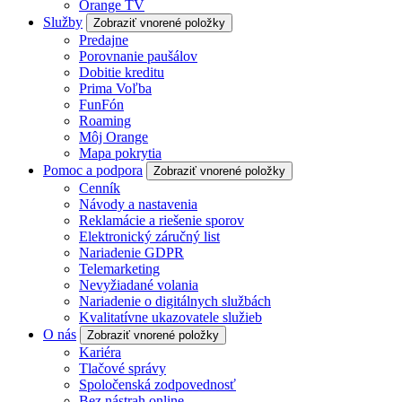
Orange TV
Služby
Zobraziť vnorené položky
Predajne
Porovnanie paušálov
Dobitie kreditu
Prima Voľba
FunFón
Roaming
Môj Orange
Mapa pokrytia
Pomoc a podpora
Zobraziť vnorené položky
Cenník
Návody a nastavenia
Reklamácie a riešenie sporov
Elektronický záručný list
Nariadenie GDPR
Telemarketing
Nevyžiadané volania
Nariadenie o digitálnych službách
Kvalitatívne ukazovatele služieb
O nás
Zobraziť vnorené položky
Kariéra
Tlačové správy
Spoločenská zodpovednosť
Bez nástrah online