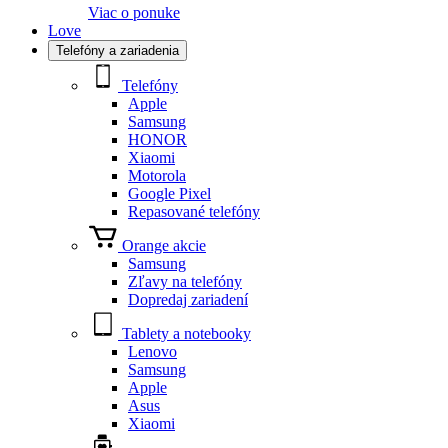
Viac o ponuke
Love
Telefóny a zariadenia
Telefóny
Apple
Samsung
HONOR
Xiaomi
Motorola
Google Pixel
Repasované telefóny
Orange akcie
Samsung
Zľavy na telefóny
Dopredaj zariadení
Tablety a notebooky
Lenovo
Samsung
Apple
Asus
Xiaomi