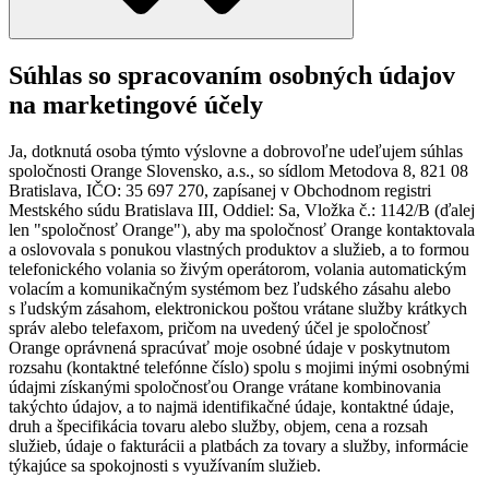
Súhlas so spracovaním osobných údajov
na marketingové účely
Ja, dotknutá osoba týmto výslovne a dobrovoľne udeľujem súhlas
spoločnosti Orange Slovensko, a.s., so sídlom Metodova 8, 821 08
Bratislava, IČO: 35 697 270, zapísanej v Obchodnom registri
Mestského súdu Bratislava III, Oddiel: Sa, Vložka č.: 1142/B (ďalej
len "spoločnosť Orange"), aby ma spoločnosť Orange kontaktovala
a oslovovala s ponukou vlastných produktov a služieb, a to formou
telefonického volania so živým operátorom, volania automatickým
volacím a komunikačným systémom bez ľudského zásahu alebo
s ľudským zásahom, elektronickou poštou vrátane služby krátkych
správ alebo telefaxom, pričom na uvedený účel je spoločnosť
Orange oprávnená spracúvať moje osobné údaje v poskytnutom
rozsahu (kontaktné telefónne číslo) spolu s mojimi inými osobnými
údajmi získanými spoločnosťou Orange vrátane kombinovania
takýchto údajov, a to najmä identifikačné údaje, kontaktné údaje,
druh a špecifikácia tovaru alebo služby, objem, cena a rozsah
služieb, údaje o fakturácii a platbách za tovary a služby, informácie
týkajúce sa spokojnosti s využívaním služieb.