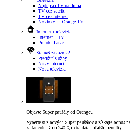
Televízia
Najlepšia TV na doma
TV cez satelit
TV cez internet
Novinky na Orange TV
Internet + televízia
Internet + TV
Ponuka Love
Ste náš zákazník?
Predĺžiť služby
Nový internet
Nová televízia
Objavte Super paušály od Orangeu
Vyberte si z nových Super paušálov a získajte bonus na
zariadenie až do 240 €, extra dáta a ďalšie benefity.