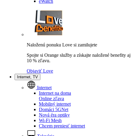
eWatch
Naloženú ponuku Love si zamilujete
Spojte si Orange služby a získajte naložené benefity aj
10 % zľavu.
Objaviť Love
Internet, TV
Internet
Internet na doma
Online zľava
Mobilný internet
Domáci 5GNet
Nová éra optiky
Wi-Fi Mesh
Chcem preniesť internet