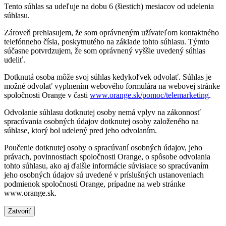
Tento súhlas sa udeľuje na dobu 6 (šiestich) mesiacov od udelenia
súhlasu.
Zároveň prehlasujem, že som oprávneným užívateľom kontaktného
telefónneho čísla, poskytnutého na základe tohto súhlasu. Týmto
súčasne potvrdzujem, že som oprávnený vyššie uvedený súhlas
udeliť.
Dotknutá osoba môže svoj súhlas kedykoľvek odvolať. Súhlas je
možné odvolať vyplnením webového formulára na webovej stránke
spoločnosti Orange v časti
www.orange.sk/pomoc/telemarketing
.
Odvolanie súhlasu dotknutej osoby nemá vplyv na zákonnosť
spracúvania osobných údajov dotknutej osoby založeného na
súhlase, ktorý bol udelený pred jeho odvolaním.
Poučenie dotknutej osoby o spracúvaní osobných údajov, jeho
právach, povinnostiach spoločnosti Orange, o spôsobe odvolania
tohto súhlasu, ako aj ďalšie informácie súvisiace so spracúvaním
jeho osobných údajov sú uvedené v príslušných ustanoveniach
podmienok spoločnosti Orange, prípadne na web stránke
www.orange.sk.
Zatvoriť