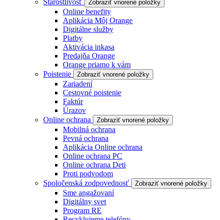
Starostlivosť
Zobraziť vnorené položky
Online benefity
Aplikácia Môj Orange
Digitálne služby
Platby
Aktivácia inkasa
Predajňa Orange
Orange priamo k vám
Poistenie
Zobraziť vnorené položky
Zariadení
Cestovné poistenie
Faktúr
Úrazov
Online ochrana
Zobraziť vnorené položky
Mobilná ochrana
Pevná ochrana
Aplikácia Online ochrana
Online ochrana PC
Online ochrana Deti
Proti podvodom
Spoločenská zodpovednosť
Zobraziť vnorené položky
Sme angažovaní
Digitálny svet
Program RE
Recyklujeme telefóny