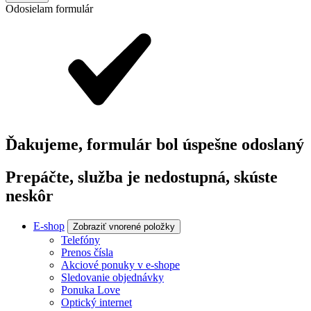
Odosielam formulár
Ďakujeme, formulár bol úspešne odoslaný
Prepáčte, služba je nedostupná, skúste
neskôr
E-shop
Zobraziť vnorené položky
Telefóny
Prenos čísla
Akciové ponuky v e-shope
Sledovanie objednávky
Ponuka Love
Optický internet