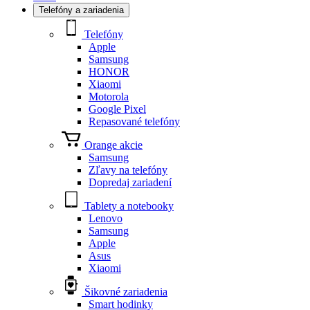
Telefóny a zariadenia
Telefóny
Apple
Samsung
HONOR
Xiaomi
Motorola
Google Pixel
Repasované telefóny
Orange akcie
Samsung
Zľavy na telefóny
Dopredaj zariadení
Tablety a notebooky
Lenovo
Samsung
Apple
Asus
Xiaomi
Šikovné zariadenia
Smart hodinky