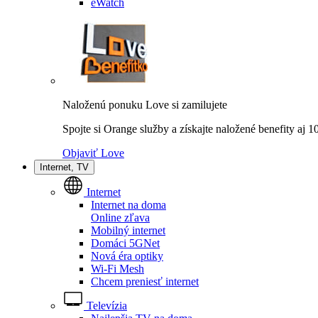
eWatch
Naloženú ponuku Love si zamilujete
Spojte si Orange služby a získajte naložené benefity aj 
Objaviť Love
Internet, TV
Internet
Internet na doma
Online zľava
Mobilný internet
Domáci 5GNet
Nová éra optiky
Wi-Fi Mesh
Chcem preniesť internet
Televízia