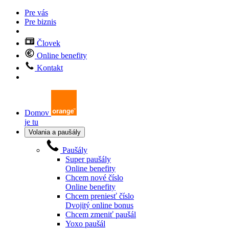
Pre vás
Pre biznis
Človek
Online benefity
Kontakt
Domov
je tu
Volania a paušály
Paušály
Super paušály
Online benefity
Chcem nové číslo
Online benefity
Chcem preniesť číslo
Dvojitý online bonus
Chcem zmeniť paušál
Yoxo paušál