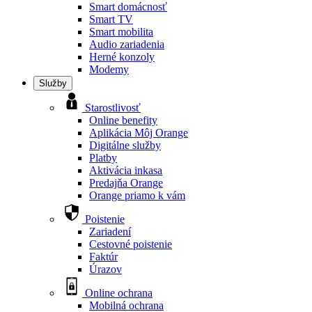
Smart domácnosť
Smart TV
Smart mobilita
Audio zariadenia
Herné konzoly
Modemy
Služby
Starostlivosť
Online benefity
Aplikácia Môj Orange
Digitálne služby
Platby
Aktivácia inkasa
Predajňa Orange
Orange priamo k vám
Poistenie
Zariadení
Cestovné poistenie
Faktúr
Úrazov
Online ochrana
Mobilná ochrana