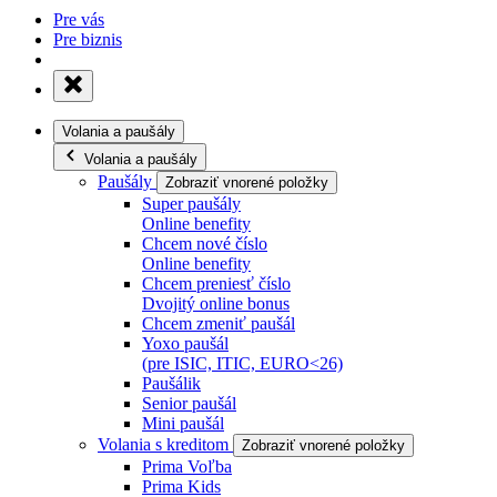
Pre vás
Pre biznis
Volania a paušály
Volania a paušály
Paušály
Zobraziť vnorené položky
Super paušály
Online benefity
Chcem nové číslo
Online benefity
Chcem preniesť číslo
Dvojitý online bonus
Chcem zmeniť paušál
Yoxo paušál
(pre ISIC, ITIC, EURO<26)
Paušálik
Senior paušál
Mini paušál
Volania s kreditom
Zobraziť vnorené položky
Prima Voľba
Prima Kids