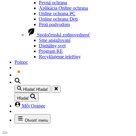
Pevná ochrana
Aplikácia Online ochrana
Online ochrana PC
Online ochrana Deti
Proti podvodom
Spoločenská zodpovednosť
Sme angažovaní
Digitálny svet
Program RE
Recyklujeme telefóny
Pomoc
Hľadať
Hľadať
Hľadať
Môj Orange
Otvoriť menu