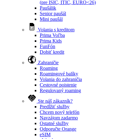
(pre ISIC, ITIC, EURO<26)
Paušálik
Senior paušál
Mini paušál
Volania s kreditom
Prima Voľba
Prima Kids
FunFón
Dobiť kredit
Zahraničie
Roaming
Roamingové balíky
Volania do zahraničia
Cestovné poistenie
Regulovaný roaming
Ste náš zákazník?
Predĺžiť služby
Chcem nový telefón
Navzájom zadarmo
Ostatné služby
Odporučte Orange
eSIM