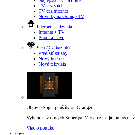
Najlepšia TV na doma
TV cez satelit
TV cez internet
Novinky na Orange TV
Internet + televízia
Internet + TV
Ponuka Love
Ste náš zákazník?
Predĺžiť služby
Nový internet
Nová televízia
Objavte Super paušály od Orangeu
Vyberte si z nových Super paušálov a získajte bonus na za
Viac o ponuke
Love