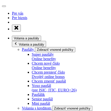
Pre vás
Pre biznis
Volania a paušály
Volania a paušály
Paušály
Zobraziť vnorené položky
Super paušály
Online benefity
Chcem nové číslo
Online benefity
Chcem preniesť číslo
Dvojitý online bonus
Chcem zmeniť paušál
Yoxo paušál
(pre ISIC, ITIC, EURO<26)
Paušálik
Senior paušál
Mini paušál
Volania s kreditom
Zobraziť vnorené položky