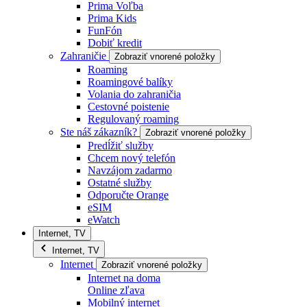
Prima Voľba
Prima Kids
FunFón
Dobiť kredit
Zahraničie
Zobraziť vnorené položky
Roaming
Roamingové balíky
Volania do zahraničia
Cestovné poistenie
Regulovaný roaming
Ste náš zákazník?
Zobraziť vnorené položky
Predĺžiť služby
Chcem nový telefón
Navzájom zadarmo
Ostatné služby
Odporučte Orange
eSIM
eWatch
Internet, TV
Internet, TV
Internet
Zobraziť vnorené položky
Internet na doma
Online zľava
Mobilný internet