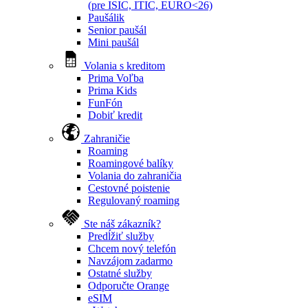
(pre ISIC, ITIC, EURO<26)
Paušálik
Senior paušál
Mini paušál
Volania s kreditom
Prima Voľba
Prima Kids
FunFón
Dobiť kredit
Zahraničie
Roaming
Roamingové balíky
Volania do zahraničia
Cestovné poistenie
Regulovaný roaming
Ste náš zákazník?
Predĺžiť služby
Chcem nový telefón
Navzájom zadarmo
Ostatné služby
Odporučte Orange
eSIM