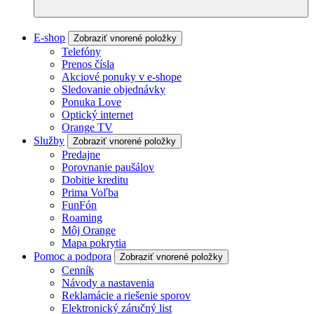
E-shop
Zobraziť vnorené položky
Telefóny
Prenos čísla
Akciové ponuky v e-shope
Sledovanie objednávky
Ponuka Love
Optický internet
Orange TV
Služby
Zobraziť vnorené položky
Predajne
Porovnanie paušálov
Dobitie kreditu
Prima Voľba
FunFón
Roaming
Môj Orange
Mapa pokrytia
Pomoc a podpora
Zobraziť vnorené položky
Cenník
Návody a nastavenia
Reklamácie a riešenie sporov
Elektronický záručný list