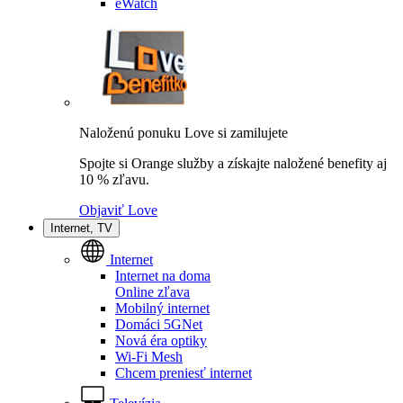
eWatch
Naloženú ponuku Love si zamilujete
Spojte si Orange služby a získajte naložené benefity aj
10 % zľavu.
Objaviť Love
Internet, TV
Internet
Internet na doma
Online zľava
Mobilný internet
Domáci 5GNet
Nová éra optiky
Wi-Fi Mesh
Chcem preniesť internet