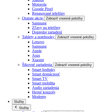
Motorola
Google Pixel
Repasované telefóny
Orange akcie
Zobraziť vnorené položky
Samsung
Zľavy na telefóny
Dopredaj zariadení
Tablety a notebooky
Zobraziť vnorené položky
Lenovo
Samsung
Apple
Asus
Xiaomi
Šikovné zariadenia
Zobraziť vnorené položky
Smart hodinky
Smart domácnosť
Smart TV
Smart mobilita
Audio zariadenia
Herné konzoly
Modemy
Služby
Služby