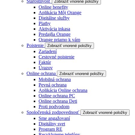
Starostlivosť
Zobraziť vnorené položky
Online benefity
Aplikácia Môj Orange
Digitálne služby
Platby
Aktivácia inkasa
Predajňa Orange
Orange priamo k vám
Poistenie
Zobraziť vnorené položky
Zariadení
Cestovné poistenie
Faktúr
Úrazov
Online ochrana
Zobraziť vnorené položky
Mobilná ochrana
Pevná ochrana
Aplikácia Online ochrana
Online ochrana PC
Online ochrana Deti
Proti podvodom
Spoločenská zodpovednosť
Zobraziť vnorené položky
Sme angažovaní
Digitálny svet
Program RE
Recyklujeme telefóny