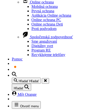
Online ochrana
Mobilná ochrana
Pevná ochrana
Aplikácia Online ochrana
Online ochrana PC
Online ochrana Deti
Proti podvodom
Spoločenská zodpovednosť
Sme angažovaní
Digitálny svet
Program RE
Recyklujeme telefóny
Pomoc
Hľadať
Hľadať
Hľadať
Môj Orange
Otvoriť menu