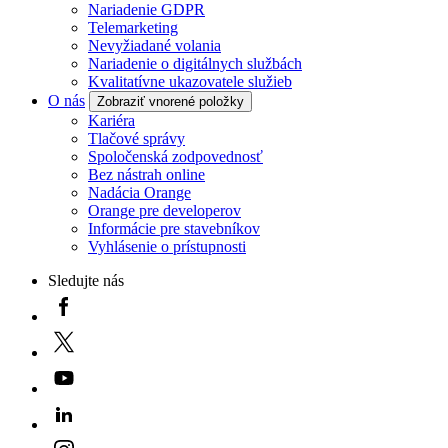
Nariadenie GDPR
Telemarketing
Nevyžiadané volania
Nariadenie o digitálnych službách
Kvalitatívne ukazovatele služieb
O nás
Zobraziť vnorené položky
Kariéra
Tlačové správy
Spoločenská zodpovednosť
Bez nástrah online
Nadácia Orange
Orange pre developerov
Informácie pre stavebníkov
Vyhlásenie o prístupnosti
Sledujte nás