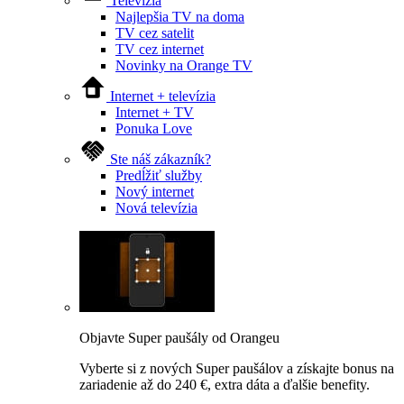
Televízia
Najlepšia TV na doma
TV cez satelit
TV cez internet
Novinky na Orange TV
Internet + televízia
Internet + TV
Ponuka Love
Ste náš zákazník?
Predĺžiť služby
Nový internet
Nová televízia
Objavte Super paušály od Orangeu
Vyberte si z nových Super paušálov a získajte bonus na
zariadenie až do 240 €, extra dáta a ďalšie benefity.