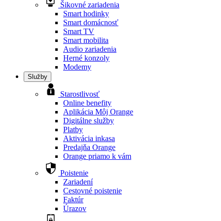
Šikovné zariadenia
Smart hodinky
Smart domácnosť
Smart TV
Smart mobilita
Audio zariadenia
Herné konzoly
Modemy
Služby
Starostlivosť
Online benefity
Aplikácia Môj Orange
Digitálne služby
Platby
Aktivácia inkasa
Predajňa Orange
Orange priamo k vám
Poistenie
Zariadení
Cestovné poistenie
Faktúr
Úrazov