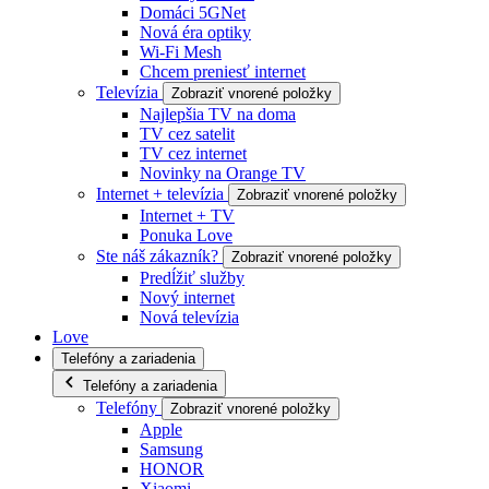
Domáci 5GNet
Nová éra optiky
Wi-Fi Mesh
Chcem preniesť internet
Televízia
Zobraziť vnorené položky
Najlepšia TV na doma
TV cez satelit
TV cez internet
Novinky na Orange TV
Internet + televízia
Zobraziť vnorené položky
Internet + TV
Ponuka Love
Ste náš zákazník?
Zobraziť vnorené položky
Predĺžiť služby
Nový internet
Nová televízia
Love
Telefóny a zariadenia
Telefóny a zariadenia
Telefóny
Zobraziť vnorené položky
Apple
Samsung
HONOR
Xiaomi