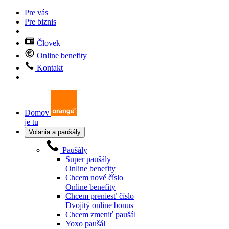
Pre vás
Pre biznis
Človek
Online benefity
Kontakt
Domov
je tu
Volania a paušály
Paušály
Super paušály
Online benefity
Chcem nové číslo
Online benefity
Chcem preniesť číslo
Dvojitý online bonus
Chcem zmeniť paušál
Yoxo paušál