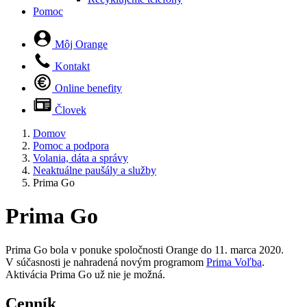
Pomoc
Môj Orange
Kontakt
Online benefity
Človek
Domov
Pomoc a podpora
Volania, dáta a správy
Neaktuálne paušály a služby
Prima Go
Prima Go
Prima Go bola v ponuke spoločnosti Orange do 11. marca 2020.
V súčasnosti je nahradená novým programom
Prima Voľba
.
Aktivácia Prima Go už nie je možná.
Cenník