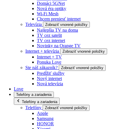
Domáci 5GNet
Nová éra optiky
Wi-Fi Mesh
Chcem preniesť internet
Televízia
Zobraziť vnorené položky
Najlepšia TV na doma
TV cez satelit
TV cez internet
Novinky na Orange TV
Internet + televízia
Zobraziť vnorené položky
Internet + TV
Ponuka Love
Ste náš zákazník?
Zobraziť vnorené položky
Predĺžiť služby
Nový internet
Nová televízia
Love
Telefóny a zariadenia
Telefóny a zariadenia
Telefóny
Zobraziť vnorené položky
Apple
Samsung
HONOR
Xiaomi