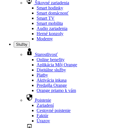
Šikovné zariadenia
Smart hodinky
Smart domácnosť
Smart TV
Smart mobilita
Audio zariadenia
Herné konzoly
Modemy
Služby
Starostlivosť
Online benefity
Aplikácia Môj Orange
Digitálne služby
Platby
Aktivácia inkasa
Predajňa Orange
Orange priamo k vám
Poistenie
Zariadení
Cestovné poistenie
Faktúr
Úrazov