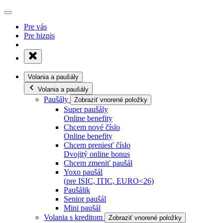
Pre vás
Pre biznis
Volania a paušály
Volania a paušály
Paušály
Zobraziť vnorené položky
Super paušály
Online benefity
Chcem nové číslo
Online benefity
Chcem preniesť číslo
Dvojitý online bonus
Chcem zmeniť paušál
Yoxo paušál
(pre ISIC, ITIC, EURO<26)
Paušálik
Senior paušál
Mini paušál
Volania s kreditom
Zobraziť vnorené položky