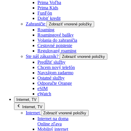
Prima Voľba
Prima Kids
FunFón
Dobiť kredit
Zahraničie
Zobraziť vnorené položky
Roaming
Roamingové balíky
Volania do zahraničia
Cestovné poistenie
Regulovaný roaming
Ste náš zákazník?
Zobraziť vnorené položky
Predĺžiť služby
Chcem nový telefón
Navzájom zadarmo
Ostatné služby
Odporučte Orange
eSIM
eWatch
Internet, TV
Internet, TV
Internet
Zobraziť vnorené položky
Internet na doma
Online zľava
Mobilný internet