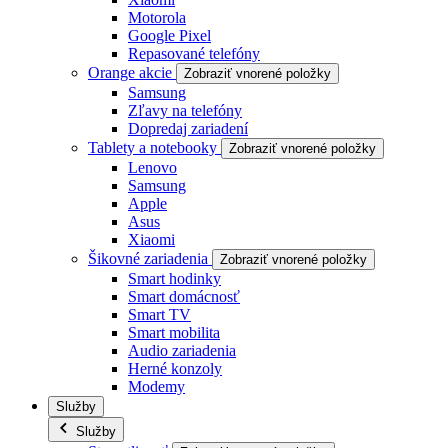
Motorola
Google Pixel
Repasované telefóny
Orange akcie
Zobraziť vnorené položky
Samsung
Zľavy na telefóny
Dopredaj zariadení
Tablety a notebooky
Zobraziť vnorené položky
Lenovo
Samsung
Apple
Asus
Xiaomi
Šikovné zariadenia
Zobraziť vnorené položky
Smart hodinky
Smart domácnosť
Smart TV
Smart mobilita
Audio zariadenia
Herné konzoly
Modemy
Služby
Služby