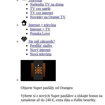
Televízia
Najlepšia TV na doma
TV cez satelit
TV cez internet
Novinky na Orange TV
Internet + televízia
Internet + TV
Ponuka Love
Ste náš zákazník?
Predĺžiť služby
Nový internet
Nová televízia
Objavte Super paušály od Orangeu
Vyberte si z nových Super paušálov a získajte bonus na
zariadenie až do 240 €, extra dáta a ďalšie benefity.