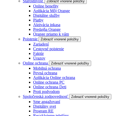
Starostlivosť
Zobraziť vnorené položky
Online benefity
Aplikácia Môj Orange
Digitálne služby
Platby
Aktivácia inkasa
Predajňa Orange
Orange priamo k vám
Poistenie
Zobraziť vnorené položky
Zariadení
Cestovné poistenie
Faktúr
Úrazov
Online ochrana
Zobraziť vnorené položky
Mobilná ochrana
Pevná ochrana
Aplikácia Online ochrana
Online ochrana PC
Online ochrana Deti
Proti podvodom
Spoločenská zodpovednosť
Zobraziť vnorené položky
Sme angažovaní
Digitálny svet
Program RE
Recyklujeme telefóny