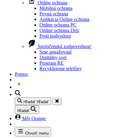
Online ochrana
Mobilná ochrana
Pevná ochrana
Aplikácia Online ochrana
Online ochrana PC
Online ochrana Deti
Proti podvodom
Spoločenská zodpovednosť
Sme angažovaní
Digitálny svet
Program RE
Recyklujeme telefóny
Pomoc
Hľadať
Hľadať
Hľadať
Môj Orange
Otvoriť menu