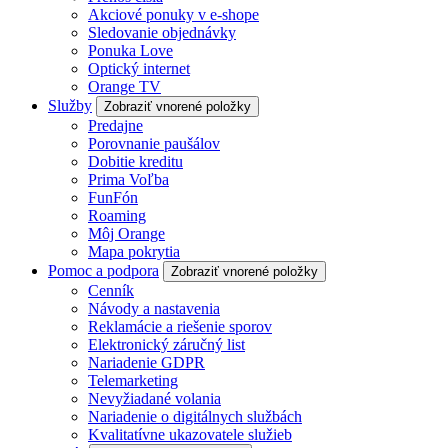
Akciové ponuky v e-shope
Sledovanie objednávky
Ponuka Love
Optický internet
Orange TV
Služby
Zobraziť vnorené položky
Predajne
Porovnanie paušálov
Dobitie kreditu
Prima Voľba
FunFón
Roaming
Môj Orange
Mapa pokrytia
Pomoc a podpora
Zobraziť vnorené položky
Cenník
Návody a nastavenia
Reklamácie a riešenie sporov
Elektronický záručný list
Nariadenie GDPR
Telemarketing
Nevyžiadané volania
Nariadenie o digitálnych službách
Kvalitatívne ukazovatele služieb