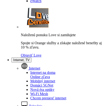
eWatch
Naloženú ponuku Love si zamilujete
Spojte si Orange služby a získajte naložené benefity aj
10 % zľavu.
Objaviť Love
Internet, TV
Internet
Internet na doma
Online zľava
Mobilný internet
Domáci 5GNet
Nová éra optiky
Wi-Fi Mesh
Chcem preniesť internet