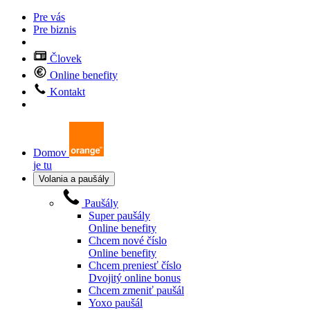
Pre vás
Pre biznis
Človek
Online benefity
Kontakt
Domov
je tu
Volania a paušály
Paušály
Super paušály
Online benefity
Chcem nové číslo
Online benefity
Chcem preniesť číslo
Dvojitý online bonus
Chcem zmeniť paušál
Yoxo paušál