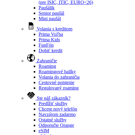
(pre ISIC, ITIC, EURO<26)
Paušálik
Senior paušál
Mini paušál
Volania s kreditom
Prima Voľba
Prima Kids
FunFón
Dobiť kredit
Zahraničie
Roaming
Roamingové balíky
Volania do zahraničia
Cestovné poistenie
Regulovaný roaming
Ste náš zákazník?
Predĺžiť služby
Chcem nový telefón
Navzájom zadarmo
Ostatné služby
Odporučte Orange
eSIM