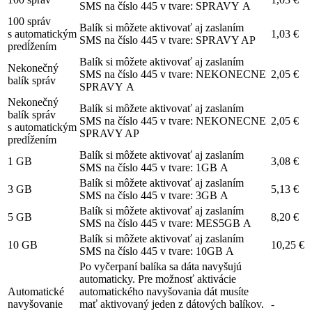
SMS na číslo 445 v tvare: SPRAVY A
100 správ
Balík si môžete aktivovať aj zaslaním
s automatickým
1,03 €
SMS na číslo 445 v tvare: SPRAVY AP
predĺžením
Balík si môžete aktivovať aj zaslaním
Nekonečný
SMS na číslo 445 v tvare: NEKONECNE
2,05 €
balík správ
SPRAVY A
Nekonečný
Balík si môžete aktivovať aj zaslaním
balík správ
SMS na číslo 445 v tvare: NEKONECNE
2,05 €
s automatickým
SPRAVY AP
predĺžením
Balík si môžete aktivovať aj zaslaním
1 GB
3,08 €
SMS na číslo 445 v tvare: 1GB A
Balík si môžete aktivovať aj zaslaním
3 GB
5,13 €
SMS na číslo 445 v tvare: 3GB A
Balík si môžete aktivovať aj zaslaním
5 GB
8,20 €
SMS na číslo 445 v tvare: MES5GB A
Balík si môžete aktivovať aj zaslaním
10 GB
10,25 €
SMS na číslo 445 v tvare: 10GB A
Po vyčerpaní balíka sa dáta navyšujú
automaticky. Pre možnosť aktivácie
Automatické
automatického navyšovania dát musíte
navyšovanie
mať aktivovaný jeden z dátových balíkov.
-