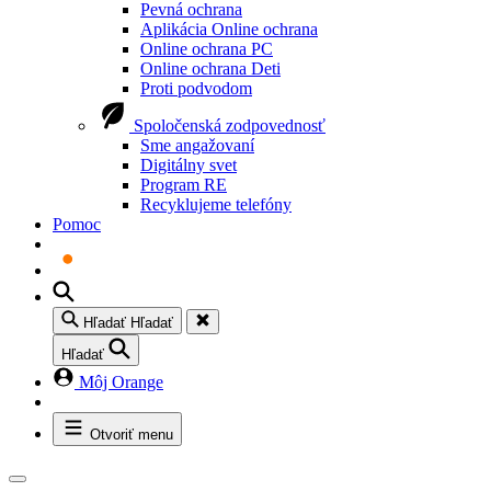
Pevná ochrana
Aplikácia Online ochrana
Online ochrana PC
Online ochrana Deti
Proti podvodom
Spoločenská zodpovednosť
Sme angažovaní
Digitálny svet
Program RE
Recyklujeme telefóny
Pomoc
Hľadať
Hľadať
Hľadať
Môj Orange
Otvoriť menu