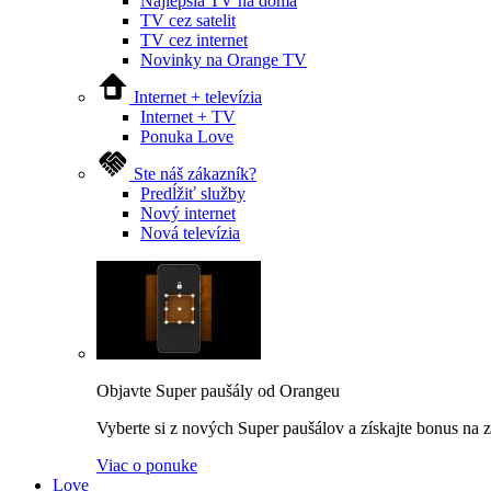
Najlepšia TV na doma
TV cez satelit
TV cez internet
Novinky na Orange TV
Internet + televízia
Internet + TV
Ponuka Love
Ste náš zákazník?
Predĺžiť služby
Nový internet
Nová televízia
Objavte Super paušály od Orangeu
Vyberte si z nových Super paušálov a získajte bonus na za
Viac o ponuke
Love