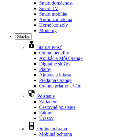
Smart domácnosť
Smart TV
Smart mobilita
Audio zariadenia
Herné konzoly
Modemy
Služby
Starostlivosť
Online benefity
Aplikácia Môj Orange
Digitálne služby
Platby
Aktivácia inkasa
Predajňa Orange
Orange priamo k vám
Poistenie
Zariadení
Cestovné poistenie
Faktúr
Úrazov
Online ochrana
Mobilná ochrana