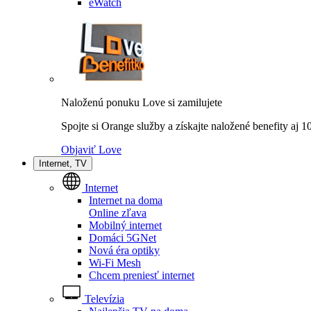
eWatch
Naloženú ponuku Love si zamilujete
Spojte si Orange služby a získajte naložené benefity aj 
Objaviť Love
Internet, TV
Internet
Internet na doma
Online zľava
Mobilný internet
Domáci 5GNet
Nová éra optiky
Wi-Fi Mesh
Chcem preniesť internet
Televízia