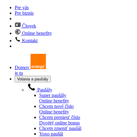
Pre vás
Pre biznis
Človek
Online benefity
Kontakt
Domov
je tu
Volania a paušály
Paušály
Super paušály
Online benefity
Chcem nové číslo
Online benefity
Chcem preniesť číslo
Dvojitý online bonus
Chcem zmeniť paušál
Yoxo paušál