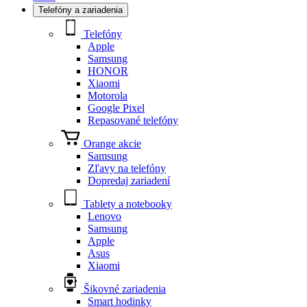
Telefóny a zariadenia
Telefóny
Apple
Samsung
HONOR
Xiaomi
Motorola
Google Pixel
Repasované telefóny
Orange akcie
Samsung
Zľavy na telefóny
Dopredaj zariadení
Tablety a notebooky
Lenovo
Samsung
Apple
Asus
Xiaomi
Šikovné zariadenia
Smart hodinky