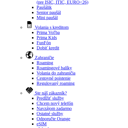
(pre ISIC, ITIC, EURO<26)
Paušálik
Senior paušál
Mini paušál
Volania s kreditom
Prima Voľba
Prima Kids
FunFón
Dobiť kredit
Zahraničie
Roaming
Roamingové balíky
Volania do zahraničia
Cestovné poistenie
Regulovaný roaming
Ste náš zákazník?
Predĺžiť služby
Chcem nový telefón
Navzájom zadarmo
Ostatné služby
Odporučte Orange
eSIM