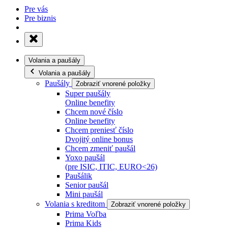
Pre vás
Pre biznis
Volania a paušály
Volania a paušály
Paušály
Zobraziť vnorené položky
Super paušály
Online benefity
Chcem nové číslo
Online benefity
Chcem preniesť číslo
Dvojitý online bonus
Chcem zmeniť paušál
Yoxo paušál
(pre ISIC, ITIC, EURO<26)
Paušálik
Senior paušál
Mini paušál
Volania s kreditom
Zobraziť vnorené položky
Prima Voľba
Prima Kids