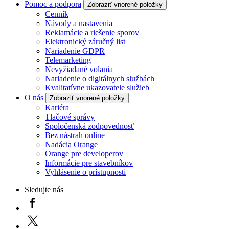
Pomoc a podpora
Zobraziť vnorené položky
Cenník
Návody a nastavenia
Reklamácie a riešenie sporov
Elektronický záručný list
Nariadenie GDPR
Telemarketing
Nevyžiadané volania
Nariadenie o digitálnych službách
Kvalitatívne ukazovatele služieb
O nás
Zobraziť vnorené položky
Kariéra
Tlačové správy
Spoločenská zodpovednosť
Bez nástrah online
Nadácia Orange
Orange pre developerov
Informácie pre stavebníkov
Vyhlásenie o prístupnosti
Sledujte nás