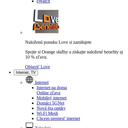
eWatch
Naloženú ponuku Love si zamilujete
Spojte si Orange služby a získajte naložené benefity aj
10 % zľavu.
Objaviť Love
Internet, TV
Internet
Internet na doma
Online zľava
Mobilný internet
Domáci 5GNet
Nová éra optiky
Wi-Fi Mesh
Chcem preniesť internet