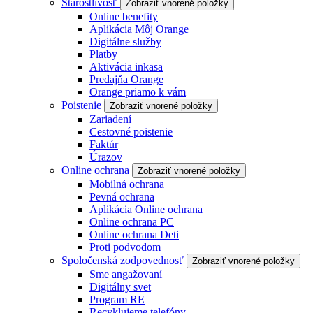
Starostlivosť
Zobraziť vnorené položky
Online benefity
Aplikácia Môj Orange
Digitálne služby
Platby
Aktivácia inkasa
Predajňa Orange
Orange priamo k vám
Poistenie
Zobraziť vnorené položky
Zariadení
Cestovné poistenie
Faktúr
Úrazov
Online ochrana
Zobraziť vnorené položky
Mobilná ochrana
Pevná ochrana
Aplikácia Online ochrana
Online ochrana PC
Online ochrana Deti
Proti podvodom
Spoločenská zodpovednosť
Zobraziť vnorené položky
Sme angažovaní
Digitálny svet
Program RE
Recyklujeme telefóny