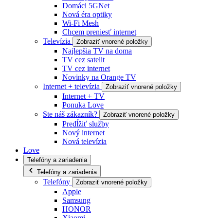
Domáci 5GNet
Nová éra optiky
Wi-Fi Mesh
Chcem preniesť internet
Televízia
Zobraziť vnorené položky
Najlepšia TV na doma
TV cez satelit
TV cez internet
Novinky na Orange TV
Internet + televízia
Zobraziť vnorené položky
Internet + TV
Ponuka Love
Ste náš zákazník?
Zobraziť vnorené položky
Predĺžiť služby
Nový internet
Nová televízia
Love
Telefóny a zariadenia
Telefóny a zariadenia
Telefóny
Zobraziť vnorené položky
Apple
Samsung
HONOR
Xiaomi