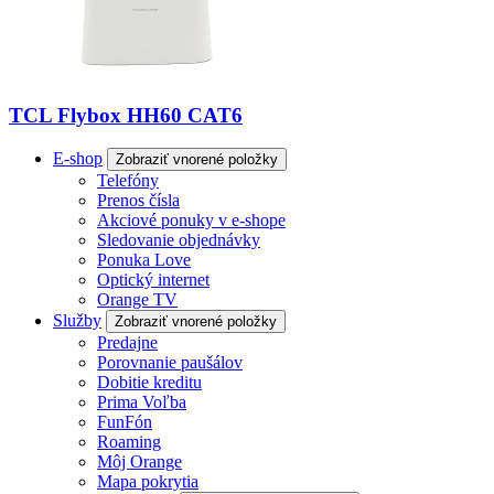
TCL Flybox HH60 CAT6
E-shop
Zobraziť vnorené položky
Telefóny
Prenos čísla
Akciové ponuky v e-shope
Sledovanie objednávky
Ponuka Love
Optický internet
Orange TV
Služby
Zobraziť vnorené položky
Predajne
Porovnanie paušálov
Dobitie kreditu
Prima Voľba
FunFón
Roaming
Môj Orange
Mapa pokrytia