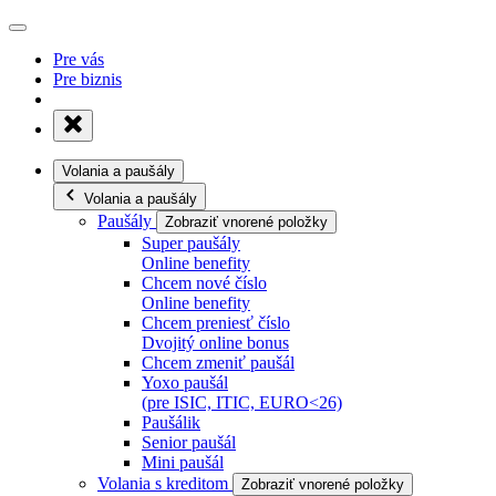
Pre vás
Pre biznis
Volania a paušály
Volania a paušály
Paušály
Zobraziť vnorené položky
Super paušály
Online benefity
Chcem nové číslo
Online benefity
Chcem preniesť číslo
Dvojitý online bonus
Chcem zmeniť paušál
Yoxo paušál
(pre ISIC, ITIC, EURO<26)
Paušálik
Senior paušál
Mini paušál
Volania s kreditom
Zobraziť vnorené položky