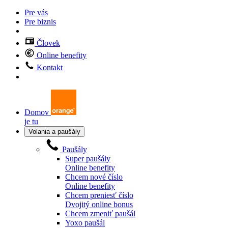
Pre vás
Pre biznis
Človek
Online benefity
Kontakt
Domov
je tu
Volania a paušály
Paušály
Super paušály
Online benefity
Chcem nové číslo
Online benefity
Chcem preniesť číslo
Dvojitý online bonus
Chcem zmeniť paušál
Yoxo paušál