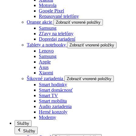
Motorola
Google Pixel
Repasované telefóny
Orange akcie
Zobraziť vnorené položky
Samsung
Zľavy na telefóny
Dopredaj zariadení
Tablety a notebooky
Zobraziť vnorené položky
Lenovo
Samsung
Apple
Asus
Xiaomi
Šikovné zariadenia
Zobraziť vnorené položky
Smart hodinky
Smart domácnosť
Smart TV
Smart mobilita
Audio zariadenia
Herné konzoly
Modemy
Služby
Služby