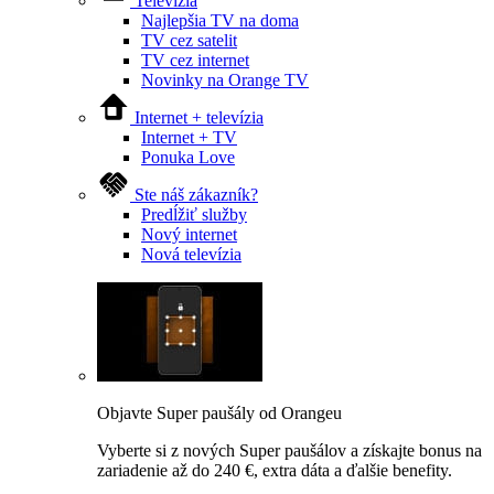
Televízia
Najlepšia TV na doma
TV cez satelit
TV cez internet
Novinky na Orange TV
Internet + televízia
Internet + TV
Ponuka Love
Ste náš zákazník?
Predĺžiť služby
Nový internet
Nová televízia
Objavte Super paušály od Orangeu
Vyberte si z nových Super paušálov a získajte bonus na
zariadenie až do 240 €, extra dáta a ďalšie benefity.