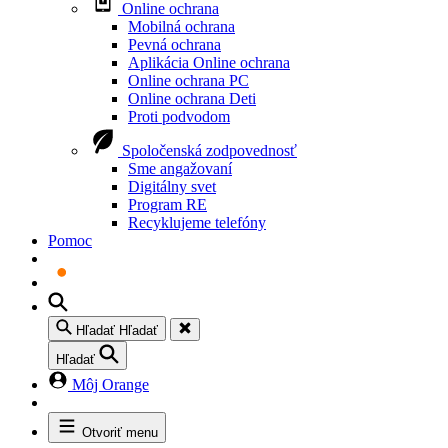
Online ochrana
Mobilná ochrana
Pevná ochrana
Aplikácia Online ochrana
Online ochrana PC
Online ochrana Deti
Proti podvodom
Spoločenská zodpovednosť
Sme angažovaní
Digitálny svet
Program RE
Recyklujeme telefóny
Pomoc
Hľadať
Hľadať
Hľadať
Môj Orange
Otvoriť menu