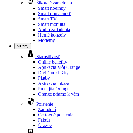
Šikovné zariadenia
Smart hodinky
Smart domácnosť
Smart TV
Smart mobilita
Audio zariadenia
Herné konzoly
Modemy
Služby
Starostlivosť
Online benefity
Aplikácia Môj Orange
Digitálne služby
Platby
Aktivácia inkasa
Predajňa Orange
Orange priamo k vám
Poistenie
Zariadení
Cestovné poistenie
Faktúr
Úrazov