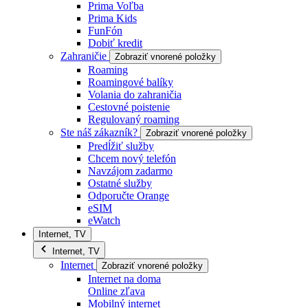
Prima Voľba
Prima Kids
FunFón
Dobiť kredit
Zahraničie
Zobraziť vnorené položky
Roaming
Roamingové balíky
Volania do zahraničia
Cestovné poistenie
Regulovaný roaming
Ste náš zákazník?
Zobraziť vnorené položky
Predĺžiť služby
Chcem nový telefón
Navzájom zadarmo
Ostatné služby
Odporučte Orange
eSIM
eWatch
Internet, TV
Internet, TV
Internet
Zobraziť vnorené položky
Internet na doma
Online zľava
Mobilný internet