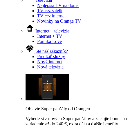
Televízia
Najlepšia TV na doma
TV cez satelit
TV cez internet
Novinky na Orange TV
Internet + televízia
Internet + TV
Ponuka Love
Ste náš zákazník?
Predĺžiť služby
Nový internet
Nová televízia
Objavte Super paušály od Orangeu
Vyberte si z nových Super paušálov a získajte bonus na
zariadenie až do 240 €, extra dáta a ďalšie benefity.