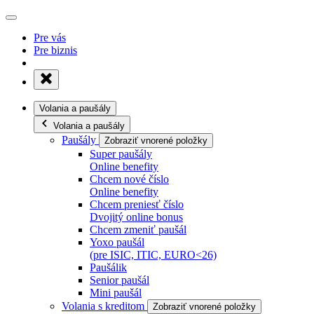
Pre vás
Pre biznis
Volania a paušály
Volania a paušály
Paušály
Zobraziť vnorené položky
Super paušály
Online benefity
Chcem nové číslo
Online benefity
Chcem preniesť číslo
Dvojitý online bonus
Chcem zmeniť paušál
Yoxo paušál
(pre ISIC, ITIC, EURO<26)
Paušálik
Senior paušál
Mini paušál
Volania s kreditom
Zobraziť vnorené položky