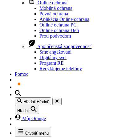
Online ochrana
Mobilná ochrana
Pevná ochrana
Aplikácia Online ochrana
Online ochrana PC
Online ochrana Deti
Proti podvodom
Spoločenská zodpovednosť
Sme angažovaní
Digitálny svet
Program RE
Recyklujeme telefóny
Pomoc
Hľadať
Hľadať
Hľadať
Môj Orange
Otvoriť menu