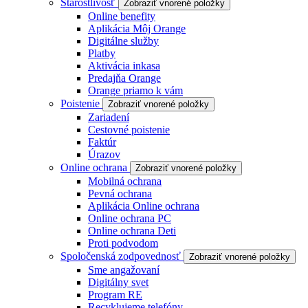
Starostlivosť
Zobraziť vnorené položky
Online benefity
Aplikácia Môj Orange
Digitálne služby
Platby
Aktivácia inkasa
Predajňa Orange
Orange priamo k vám
Poistenie
Zobraziť vnorené položky
Zariadení
Cestovné poistenie
Faktúr
Úrazov
Online ochrana
Zobraziť vnorené položky
Mobilná ochrana
Pevná ochrana
Aplikácia Online ochrana
Online ochrana PC
Online ochrana Deti
Proti podvodom
Spoločenská zodpovednosť
Zobraziť vnorené položky
Sme angažovaní
Digitálny svet
Program RE
Recyklujeme telefóny