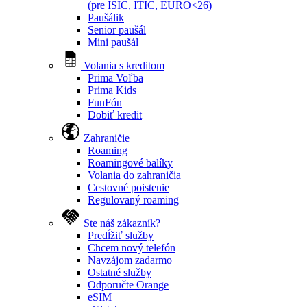
(pre ISIC, ITIC, EURO<26)
Paušálik
Senior paušál
Mini paušál
Volania s kreditom
Prima Voľba
Prima Kids
FunFón
Dobiť kredit
Zahraničie
Roaming
Roamingové balíky
Volania do zahraničia
Cestovné poistenie
Regulovaný roaming
Ste náš zákazník?
Predĺžiť služby
Chcem nový telefón
Navzájom zadarmo
Ostatné služby
Odporučte Orange
eSIM