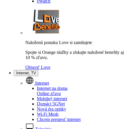
eWatch
Naloženú ponuku Love si zamilujete
Spojte si Orange služby a získajte naložené benefity aj
10 % zľavu.
Objaviť Love
Internet, TV
Internet
Internet na doma
Online zľava
Mobilný internet
Domáci 5GNet
Nová éra optiky
Wi-Fi Mesh
Chcem preniesť internet