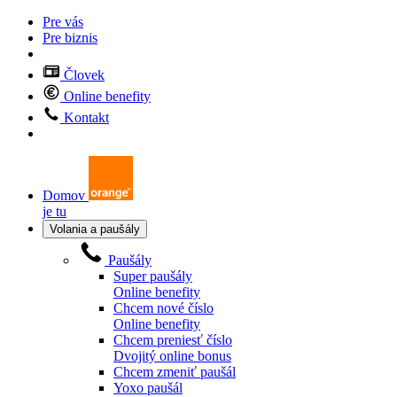
Pre vás
Pre biznis
Človek
Online benefity
Kontakt
Domov
je tu
Volania a paušály
Paušály
Super paušály
Online benefity
Chcem nové číslo
Online benefity
Chcem preniesť číslo
Dvojitý online bonus
Chcem zmeniť paušál
Yoxo paušál