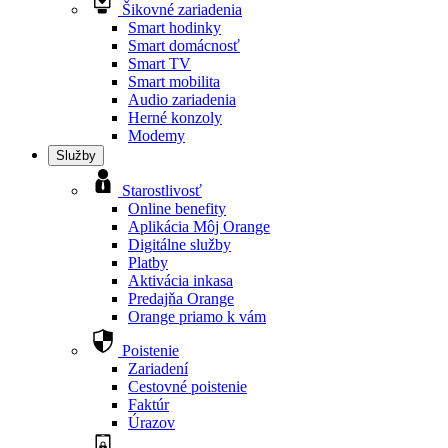
Šikovné zariadenia
Smart hodinky
Smart domácnosť
Smart TV
Smart mobilita
Audio zariadenia
Herné konzoly
Modemy
Služby
Starostlivosť
Online benefity
Aplikácia Môj Orange
Digitálne služby
Platby
Aktivácia inkasa
Predajňa Orange
Orange priamo k vám
Poistenie
Zariadení
Cestovné poistenie
Faktúr
Úrazov