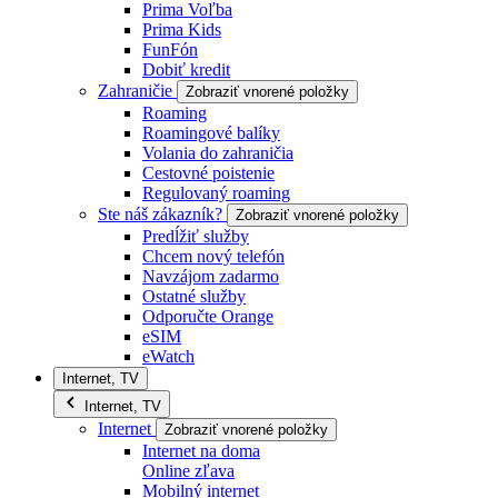
Prima Voľba
Prima Kids
FunFón
Dobiť kredit
Zahraničie
Zobraziť vnorené položky
Roaming
Roamingové balíky
Volania do zahraničia
Cestovné poistenie
Regulovaný roaming
Ste náš zákazník?
Zobraziť vnorené položky
Predĺžiť služby
Chcem nový telefón
Navzájom zadarmo
Ostatné služby
Odporučte Orange
eSIM
eWatch
Internet, TV
Internet, TV
Internet
Zobraziť vnorené položky
Internet na doma
Online zľava
Mobilný internet