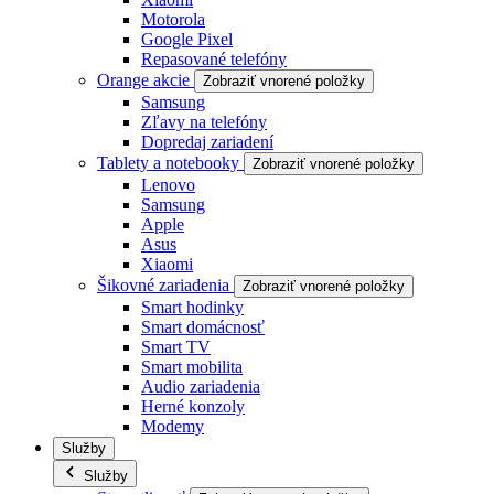
Motorola
Google Pixel
Repasované telefóny
Orange akcie
Zobraziť vnorené položky
Samsung
Zľavy na telefóny
Dopredaj zariadení
Tablety a notebooky
Zobraziť vnorené položky
Lenovo
Samsung
Apple
Asus
Xiaomi
Šikovné zariadenia
Zobraziť vnorené položky
Smart hodinky
Smart domácnosť
Smart TV
Smart mobilita
Audio zariadenia
Herné konzoly
Modemy
Služby
Služby