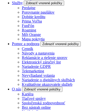
Služby
Zobraziť vnorené položky
Predajne
Porovnanie paušálov
Dobitie kreditu
Prima Voľba
FunFón
Roaming
Môj Orange
Mapa pokrytia
Pomoc a podpora
Zobraziť vnorené položky
Cenník
Návody a nastavenia
Reklamácie a riešenie sporov
Elektronický záručný list
Nariadenie GDPR
Telemarketing
Nevyžiadané volania
Nariadenie o digitálnych službách
Kvalitatívne ukazovatele služieb
O nás
Zobraziť vnorené položky
Kariéra
Tlačové správy
Spoločenská zodpovednosť
Bez nástrah online