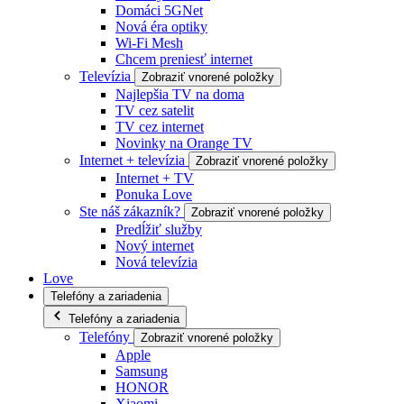
Domáci 5GNet
Nová éra optiky
Wi-Fi Mesh
Chcem preniesť internet
Televízia
Zobraziť vnorené položky
Najlepšia TV na doma
TV cez satelit
TV cez internet
Novinky na Orange TV
Internet + televízia
Zobraziť vnorené položky
Internet + TV
Ponuka Love
Ste náš zákazník?
Zobraziť vnorené položky
Predĺžiť služby
Nový internet
Nová televízia
Love
Telefóny a zariadenia
Telefóny a zariadenia
Telefóny
Zobraziť vnorené položky
Apple
Samsung
HONOR
Xiaomi