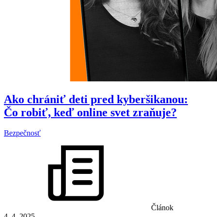
Ako chrániť deti pred kyberšikanou:
Čo robiť, keď online svet zraňuje?
Bezpečnosť
Článok
4. 4. 2025