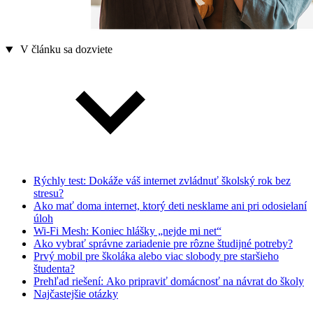
V článku sa dozviete
Rýchly test: Dokáže váš internet zvládnuť školský rok bez
stresu?
Ako mať doma internet, ktorý deti nesklame ani pri odosielaní
úloh
Wi-Fi Mesh: Koniec hlášky „nejde mi net“
Ako vybrať správne zariadenie pre rôzne študijné potreby?
Prvý mobil pre školáka alebo viac slobody pre staršieho
študenta?
Prehľad riešení: Ako pripraviť domácnosť na návrat do školy
Najčastejšie otázky