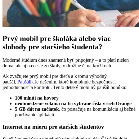
Prvý mobil pre školáka alebo viac
slobody pre staršieho študenta?
Moderné štúdium dnes znamená byť pripojený – a to platí nielen
doma, ale aj na ceste zo školy, v družine či na krúžkoch.
Ak zvažujete prvý mobil pre dieťa a k tomu výhodný
paušál,
Paušálik
je riešením, ktoré kombinuje bezpečnosť,
jednoduchosť a kontrolu. Tento detský mobilný paušál ponúka:
100 minút na hovory
neobmedzené volania na tri vybrané čísla v sieti Orange
5 GB dát na začiatok,
čo postačuje na komunikáciu aj bežné
používanie aplikácií
Internet na mieru pre starších študentov
Starší študenti často potrebujú viac slobody aj dát. Či už študujú