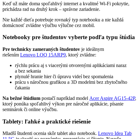
Keď už máte doma spoľahlivý internet a kvalitné Wi-Fi pokrytie,
prichádza rad na druhý krok – správne zariadenie.
Nie každé dieťa potrebuje rovnaký typ notebooku a nie každá
domácnosť zvládne výučbu výlučne cez mobil.
Notebooky pre študentov vyberte podľa typu štúdia
Pre technicky zameraných študentov
je ideálnym
riešením
Lenovo LOQ 15ARP9
, ktorý zvládne:
rýchlu prácu aj s viacerými otvorenými aplikáciami naraz
a bez sekania
plynulé hranie hier či úpravu videí bez spomalenia
prácu s náročnou grafikou a 3D modelmi bez zbytočného
čakania
Na bežné štúdium
postačí napríklad model
Acer Aspire AG15-42P
,
ktorý ponúka spoľahlivý výkon pre náročné aplikácie, písanie
seminárok či online výučbu.
Tablety: ľahké a praktické riešenie
Mladší študenti ocenia skôr tablet ako notebook.
Lenovo Idea Tab
11 5G
je skvelý na poznámky, prezentácie aj čítanie. Navyše