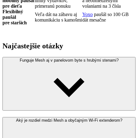
mobilný paušál
limity výdavkov,
a neobmedzenými
pre dieťa
primeranú ponuku
volaniami na 3 čísla
Flexibilný
Veľa dát na zábavu aj
Yoxo
paušál so 100 GB
paušál
komunikáciu s kamošmi
dát mesačne
pre starších
Najčastejšie otázky
Funguje Mesh aj v panelovom byte s hrubými stenami?
Aký je rozdiel medzi Mesh a obyčajným Wi-Fi extenderom?