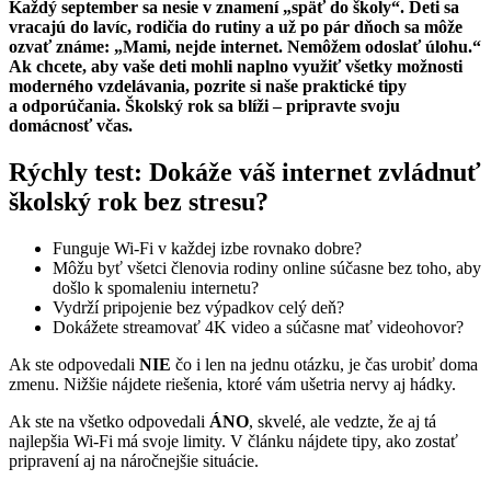
Každý september sa nesie v znamení „späť do školy“. Deti sa
vracajú do lavíc, rodičia do rutiny a už po pár dňoch sa môže
ozvať známe: „Mami, nejde internet. Nemôžem odoslať úlohu.“
Ak chcete, aby vaše deti mohli naplno využiť všetky možnosti
moderného vzdelávania, pozrite si naše praktické tipy
a odporúčania. Školský rok sa blíži – pripravte svoju
domácnosť včas.
Rýchly test: Dokáže váš internet zvládnuť
školský rok bez stresu?
Funguje Wi-Fi v každej izbe rovnako dobre?
Môžu byť všetci členovia rodiny online súčasne bez toho, aby
došlo k spomaleniu internetu?
Vydrží pripojenie bez výpadkov celý deň?
Dokážete streamovať 4K video a súčasne mať videohovor?
Ak ste odpovedali
NIE
čo i len na jednu otázku, je čas urobiť doma
zmenu. Nižšie nájdete riešenia, ktoré vám ušetria nervy aj hádky.
Ak ste na všetko odpovedali
ÁNO
, skvelé, ale vedzte, že aj tá
najlepšia Wi-Fi má svoje limity. V článku nájdete tipy, ako zostať
pripravení aj na náročnejšie situácie.