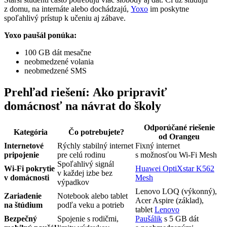
z domu, na internáte alebo dochádzajú,
Yoxo
im poskytne
spoľahlivý prístup k učeniu aj zábave.
Yoxo paušál ponúka:
100 GB dát mesačne
neobmedzené volania
neobmedzené SMS
Prehľad riešení: Ako pripraviť
domácnosť na návrat do školy
Odporúčané riešenie
Kategória
Čo potrebujete?
od Orangeu
Internetové
Rýchly stabilný internet
Fixný internet
pripojenie
pre celú rodinu
s možnosťou Wi-Fi Mesh
Spoľahlivý signál
Wi-Fi pokrytie
Huawei OptiXstar K562
v každej izbe bez
v domácnosti
Mesh
výpadkov
Lenovo LOQ (výkonný),
Zariadenie
Notebook alebo tablet
Acer Aspire (základ),
na štúdium
podľa veku a potrieb
tablet
Lenovo
Bezpečný
Spojenie s rodičmi,
Paušálik
s 5 GB dát