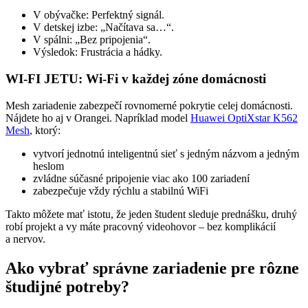
V obývačke: Perfektný signál.
V detskej izbe: „Načítava sa…“.
V spálni: „Bez pripojenia“.
Výsledok: Frustrácia a hádky.
WI-FI JETU: Wi-Fi v každej zóne domácnosti
Mesh zariadenie zabezpečí rovnomerné pokrytie celej domácnosti.
Nájdete ho aj v Orangei. Napríklad model
Huawei OptiXstar K562
Mesh
, ktorý:
vytvorí jednotnú inteligentnú sieť s jedným názvom a jedným
heslom
zvládne súčasné pripojenie viac ako 100 zariadení
zabezpečuje vždy rýchlu a stabilnú WiFi
Takto môžete mať istotu, že jeden študent sleduje prednášku, druhý
robí projekt a vy máte pracovný videohovor – bez komplikácií
a nervov.
Ako vybrať správne zariadenie pre rôzne
študijné potreby?