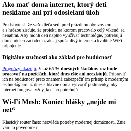
Ako mať doma internet, ktorý deti
nesklame ani pri odosielaní úloh
Predstavte si, že vaše dieťa sedí pred prázdnou obrazovkou
a s hrôzou zisťuje, že projekt, na ktorom pracovalo celý víkend, sa
nenahral. Aby mohli deti naplno využívať technológie, potrebujú
doma nielen zariadenia, ale aj spoľahlivý internet a kvalitné WiFi
pripojenie.
Digitálne zručnosti ako základ pre budúcnosť
Prognózy ukazujú
, že
až 65 % dnešných školákov raz bude
pracovať na pozíciách, ktoré dnes ešte ani neexistujú
. Pripraviť
ich na budúcnosť preto znamená zabezpečiť im prístup k moderným
technológiám už dnes a hlavne doma vytvoriť podmienky, aby
internet fungoval vždy, keď ho potrebujú.
Wi-Fi Mesh: Koniec hlášky „nejde mi
net“
Klasický router často nezvláda potreby modernej domácnosti. Znie
vám to povedome?