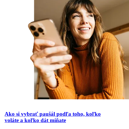
Ako si vybrať paušál podľa toho, koľko
voláte a koľko dát míňate