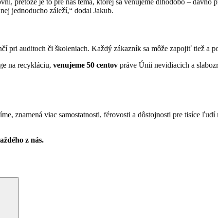
ni, pretože je to pre nás téma, ktorej sa venujeme dlhodobo – dávno p
 nej jednoducho záleží,“ dodal Jakub.
čí pri auditoch či školeniach. Každý zákazník sa môže zapojiť tiež 
nge na recykláciu,
venujeme 50 centov
práve Únii nevidiacich a slaboz
me, znamená viac samostatnosti, férovosti a dôstojnosti pre tisíce ľud
každého z nás.