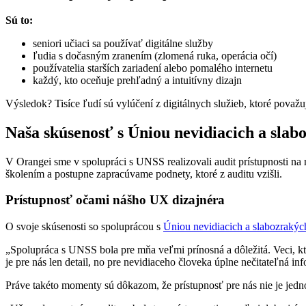
Sú to:
seniori učiaci sa používať digitálne služby
ľudia s dočasným zranením (zlomená ruka, operácia očí)
používatelia starších zariadení alebo pomalého internetu
každý, kto oceňuje prehľadný a intuitívny dizajn
Výsledok? Tisíce ľudí sú vylúčení z digitálnych služieb, ktoré považ
Naša skúsenosť s Úniou nevidiacich a slab
V Orangei sme v spolupráci s UNSS realizovali audit prístupnosti na
školením a postupne zapracúvame podnety, ktoré z auditu vzišli.
Prístupnosť očami nášho UX dizajnéra
O svoje skúsenosti so spoluprácou s
Úniou nevidiacich a slabozrakýc
„Spolupráca s UNSS bola pre mňa veľmi prínosná a dôležitá. Veci, 
je pre nás len detail, no pre nevidiaceho človeka úplne nečitateľná in
Práve takéto momenty sú dôkazom, že prístupnosť pre nás nie je jedno