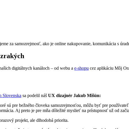
ujeme za samozrejmosť, ako je online nakupovanie, komunikácia s úradm
ozrakých
 našich digitálnych kanáloch – od webu a
e-shopu
cez aplikáciu Môj Ora
h Slovenska
sa podelil náš
UX dizajnér Jakub Mišún:
ktoré sú pre bežného človeka samozrejmosťou, môžu byť pre používate
formácia. Aj preto je pre mňa dôležité myslieť na prístupnosť už od zači
razový projekt, ale dlhodobá priorita.