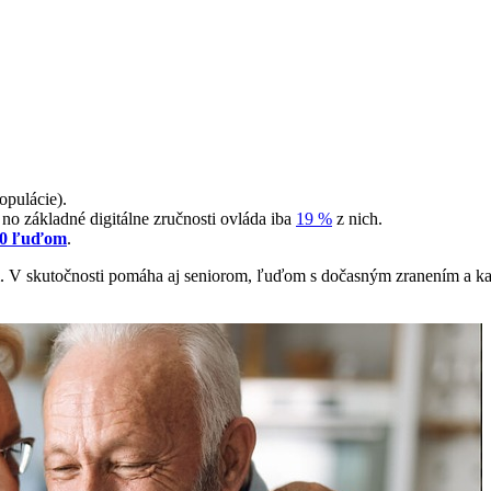
opulácie).
o základné digitálne zručnosti ovláda iba
19 %
z nich.
00 ľuďom
.
. V skutočnosti pomáha aj seniorom, ľuďom s dočasným zranením a každ