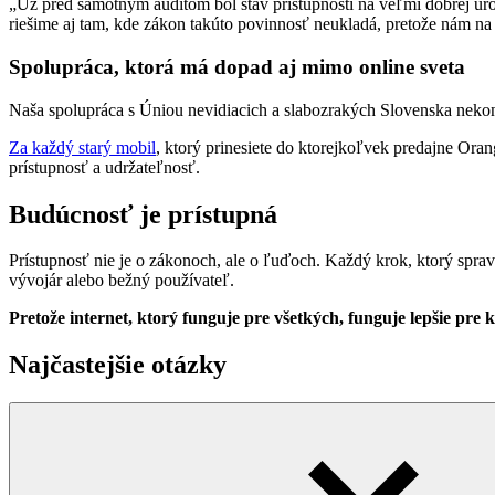
„Už pred samotným auditom bol stav prístupnosti na veľmi dobrej úrov
riešime aj tam, kde zákon takúto povinnosť neukladá, pretože nám na
Spolupráca, ktorá má dopad aj mimo online sveta
Naša spolupráca s Úniou nevidiacich a slabozrakých Slovenska nekon
Za každý starý mobil
, ktorý prinesiete do ktorejkoľvek predajne Ora
prístupnosť a udržateľnosť.
Budúcnosť je prístupná
Prístupnosť nie je o zákonoch, ale o ľuďoch. Každý krok, ktorý spraví
vývojár alebo bežný používateľ.
Pretože internet, ktorý funguje pre všetkých, funguje lepšie pre 
Najčastejšie otázky