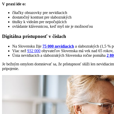
V praxi ide o:
čítačky obrazovky pre nevidiacich
dostatočný kontrast pre slabozrakých
titulky k videám pre nepočujúcich
ovládanie klávesnicou, keď myš nie je možnosťou
Digitálna prístupnosť v číslach
Na Slovensku žije
75 000 nevidiacich
a slabozrakých (1,5 % p
Viac než
932 000
obyvateľov Slovenska má vek nad 65 rokov, n
Únia nevidiacich a slabozrakých Slovenska ročne pomáha
2 8
Je bežným omylom domnievať sa, že prístupnosť slúži len nevidiacim
pripojenie.