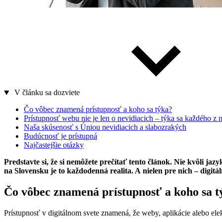
V článku sa dozviete
Čo vôbec znamená prístupnosť a koho sa týka?
Prístupnosť webu nie je len o nevidiacich – týka sa každého z 
Naša skúsenosť s Úniou nevidiacich a slabozrakých
Budúcnosť je prístupná
Najčastejšie otázky
Predstavte si, že si nemôžete prečítať tento článok. Nie kvôli ja
na Slovensku je to každodenná realita. A nielen pre nich – digi
Čo vôbec znamená prístupnosť a koho sa t
Prístupnosť v digitálnom svete znamená, že weby, aplikácie alebo e