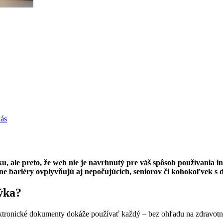
nás
zyku, ale preto, že web nie je navrhnutý pre váš spôsob používania 
tálne bariéry ovplyvňujú aj nepočujúcich, seniorov či kohokoľvek
ýka?
lektronické dokumenty dokáže používať každý – bez ohľadu na zdravotn