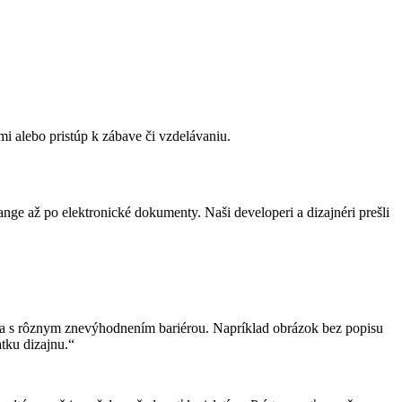
i alebo pristúp k zábave či vzdelávaniu.
nge až po elektronické dokumenty. Naši developeri a dizajnéri prešli
ľa s rôznym znevýhodnením bariérou. Napríklad obrázok bez popisu
atku dizajnu.“