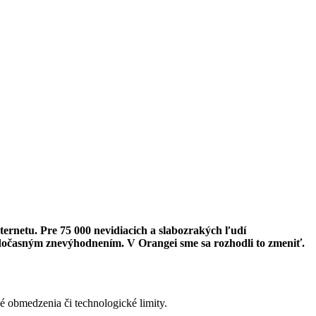
internetu. Pre 75 000 nevidiacich a slabozrakých ľudí
 s dočasným znevýhodnením. V Orangei sme sa rozhodli to zmeniť.
é obmedzenia či technologické limity.