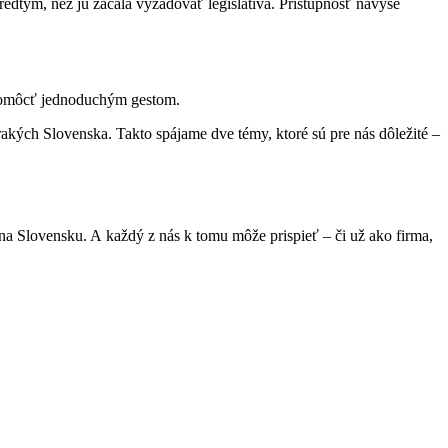
redtým, než ju začala vyžadovať legislatíva. Prístupnosť navyše
a pomôcť jednoduchým gestom.
rakých Slovenska. Takto spájame dve témy, ktoré sú pre nás dôležité –
í na Slovensku. A každý z nás k tomu môže prispieť – či už ako firma,