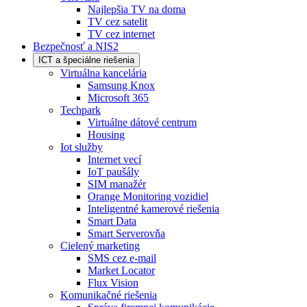
Najlepšia TV na doma
TV cez satelit
TV cez internet
Bezpečnosť a NIS2
ICT a špeciálne riešenia
Virtuálna kancelária
Samsung Knox
Microsoft 365
Techpark
Virtuálne dátové centrum
Housing
Iot služby
Internet vecí
IoT paušály
SIM manažér
Orange Monitoring vozidiel
Inteligentné kamerové riešenia
Smart Data
Smart Serverovňa
Cielený marketing
SMS cez e-mail
Market Locator
Flux Vision
Komunikačné riešenia