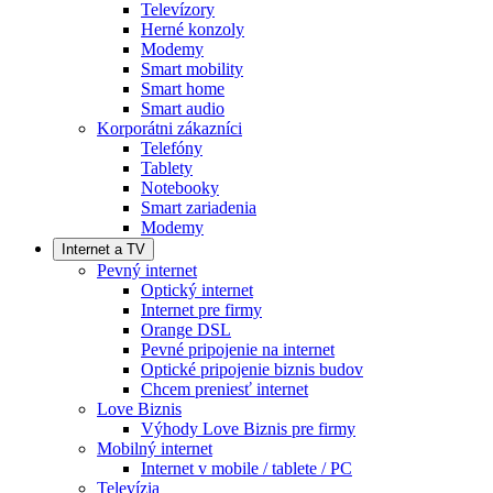
Televízory
Herné konzoly
Modemy
Smart mobility
Smart home
Smart audio
Korporátni zákazníci
Telefóny
Tablety
Notebooky
Smart zariadenia
Modemy
Internet a TV
Pevný internet
Optický internet
Internet pre firmy
Orange DSL
Pevné pripojenie na internet
Optické pripojenie biznis budov
Chcem preniesť internet
Love Biznis
Výhody Love Biznis pre firmy
Mobilný internet
Internet v mobile / tablete / PC
Televízia