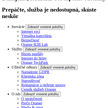
Prepáčte, služba je nedostupná, skúste
neskôr
Inovácie
Zobraziť vnorené položky
Internet vecí
Virtuálna kancelária
Bezpečnosť
Orange B2B Lab
Služby
Zobraziť vnorené položky
Biznis paušály
Internet do firmy
Orange TechPark
Užitočné odkazy
Zobraziť vnorené položky
Nariadenie GDPR
Klientska zóna
Starostlivosť
Reklamácie a riešenie sporov
Cenník služieb Orange
O nás
Zobraziť vnorené položky
O spoločnosti
Prečo Orange
Media & press