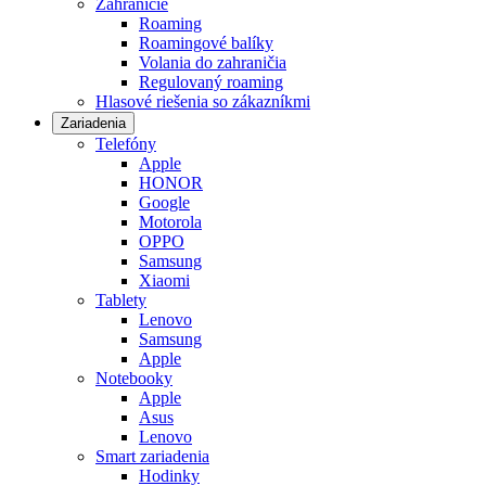
Zahraničie
Roaming
Roamingové balíky
Volania do zahraničia
Regulovaný roaming
Hlasové riešenia so zákazníkmi
Zariadenia
Telefóny
Apple
HONOR
Google
Motorola
OPPO
Samsung
Xiaomi
Tablety
Lenovo
Samsung
Apple
Notebooky
Apple
Asus
Lenovo
Smart zariadenia
Hodinky