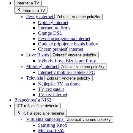
Internet a TV
Internet a TV
Pevný internet
Zobraziť vnorené položky
Optický internet
Internet pre firmy
Orange DSL
Pevné pripojenie na internet
Optické pripojenie biznis budov
Chcem preniesť internet
Love Biznis
Zobraziť vnorené položky
Výhody Love Biznis pre firmy
Mobilný internet
Zobraziť vnorené položky
Internet v mobile / tablete / PC
Televízia
Zobraziť vnorené položky
Najlepšia TV na doma
TV cez satelit
TV cez internet
Bezpečnosť a NIS2
ICT a špeciálne riešenia
ICT a špeciálne riešenia
Virtuálna kancelária
Zobraziť vnorené položky
Samsung Knox
Microsoft 365