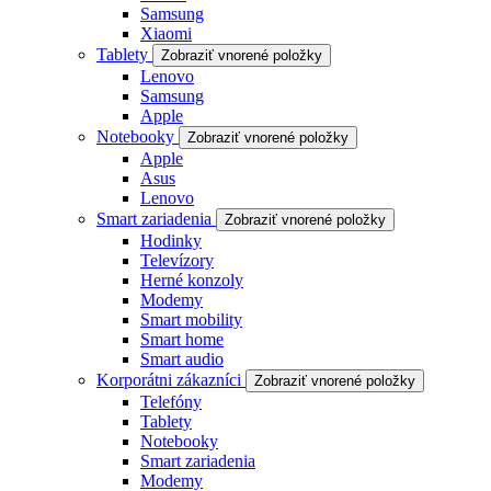
Samsung
Xiaomi
Tablety
Zobraziť vnorené položky
Lenovo
Samsung
Apple
Notebooky
Zobraziť vnorené položky
Apple
Asus
Lenovo
Smart zariadenia
Zobraziť vnorené položky
Hodinky
Televízory
Herné konzoly
Modemy
Smart mobility
Smart home
Smart audio
Korporátni zákazníci
Zobraziť vnorené položky
Telefóny
Tablety
Notebooky
Smart zariadenia
Modemy