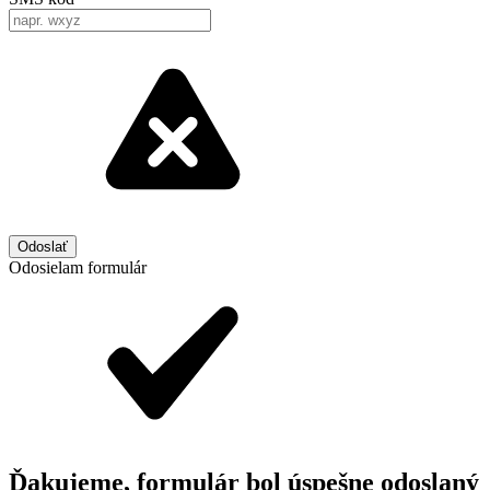
Odosielam formulár
Ďakujeme, formulár bol úspešne odoslaný