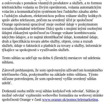
a oslovovala s ponukou vlastných produktov a služieb, a to formou
telefonického volania so živým operátorom, volania automatickým
volacím a komunikačným systémom bez ľudského zásahu alebo
s ľudským zásahom, elektronickou poštou vrátane služby krátkych
správ alebo telefaxom, pričom na uvedený účel je spoločnosť
Orange oprávnená spracúvať moje osobné údaje v poskytnutom
rozsahu (kontaktné telefónne číslo) spolu s mojimi inými osobnými
údajmi získanými spoločnosťou Orange vrátane kombinovania
takýchto údajov, a to najmä identifikačné údaje, kontaktné údaje,
druh a špecifikácia tovaru alebo služby, objem, cena a rozsah
služieb, údaje o fakturácii a platbách za tovary a služby, informácie
týkajúce sa spokojnosti s využívaním služieb.
Tento súhlas sa udeľuje na dobu 6 (šiestich) mesiacov od udelenia
súhlasu.
Zároveň prehlasujem, že som oprávneným užívateľom kontaktného
telefónneho čísla, poskytnutého na základe tohto súhlasu. Týmto
súčasne potvrdzujem, že som oprávnený vyššie uvedený súhlas
udeliť.
Dotknutá osoba môže svoj súhlas kedykoľvek odvolať. Súhlas je
možné odvolať vyplnením webového formulára na webovej stránke
spoločnosti Orange v časti
www.orange.sk/pomoc/telemarketing
.