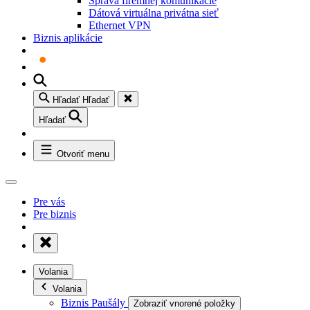
Správa firemnej komunikácie
Dátová virtuálna privátna sieť
Ethernet VPN
Biznis aplikácie
Hľadať
Hľadať
Hľadať
Otvoriť menu
Pre vás
Pre biznis
Volania
Volania
Biznis Paušály
Zobraziť vnorené položky