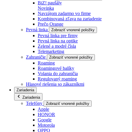
BiZ! paušály
Novinka
Navzájom zadarmo vo firme
Kombinovaná zľava na zariadenie
Prečo Orange
Pevná linka
Zobraziť vnorené položky
Pevná linka pre firmy
Pevná linka na optike
Zelené a modré čísla
Telemarketing
Zahraničie
Zobraziť vnorené položky
Roaming
Roamingové balíky
Volania do zahraničia
Regulovaný roaming
Hlasové riešenia so zákazníkmi
Zariadenia
Zariadenia
Telefóny
Zobraziť vnorené položky
Apple
HONOR
Google
Motorola
OPPO