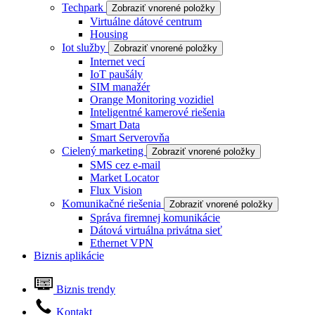
Techpark
Zobraziť vnorené položky
Virtuálne dátové centrum
Housing
Iot služby
Zobraziť vnorené položky
Internet vecí
IoT paušály
SIM manažér
Orange Monitoring vozidiel
Inteligentné kamerové riešenia
Smart Data
Smart Serverovňa
Cielený marketing
Zobraziť vnorené položky
SMS cez e-mail
Market Locator
Flux Vision
Komunikačné riešenia
Zobraziť vnorené položky
Správa firemnej komunikácie
Dátová virtuálna privátna sieť
Ethernet VPN
Biznis aplikácie
Biznis trendy
Kontakt