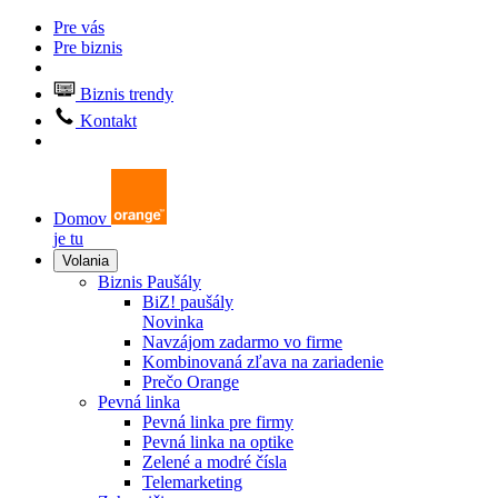
Pre vás
Pre biznis
Biznis trendy
Kontakt
Domov
je tu
Volania
Biznis Paušály
BiZ! paušály
Novinka
Navzájom zadarmo vo firme
Kombinovaná zľava na zariadenie
Prečo Orange
Pevná linka
Pevná linka pre firmy
Pevná linka na optike
Zelené a modré čísla
Telemarketing