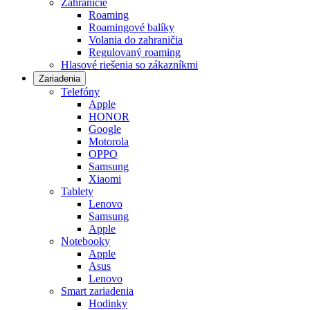
Zahraničie
Roaming
Roamingové balíky
Volania do zahraničia
Regulovaný roaming
Hlasové riešenia so zákazníkmi
Zariadenia
Telefóny
Apple
HONOR
Google
Motorola
OPPO
Samsung
Xiaomi
Tablety
Lenovo
Samsung
Apple
Notebooky
Apple
Asus
Lenovo
Smart zariadenia
Hodinky