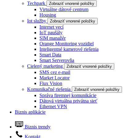
Techpark
Zobraziť vnorené položky
Virtuálne dátové centrum
Housing
Iot služby
Zobraziť vnorené položky
Internet vecí
IoT paušály
SIM manažér
Orange Monitoring vozidiel
Inteligentné kamerové riešenia
Smart Data
Smart Serverovňa
Cielený marketing
Zobraziť vnorené položky
SMS cez e-mail
Market Locator
Flux Vision
Komunikačné riešenia
Zobraziť vnorené položky
Správa firemnej komunikácie
Dátová virtuálna privátna sieť
Ethernet VPN
Biznis aplikácie
Biznis trendy
Kontakt