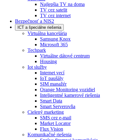
Najlepšia TV na doma
TV cez satelit
TV cez internet
Bezpečnosť a NIS2
ICT a špeciálne riešenia
Virtuálna kancelária
Samsung Knox
Microsoft 365
Techpark
Virtuálne dátové centrum
Housing
Iot služby
Internet vecí
IoT paušály
SIM manažér
Orange Monitoring vozidiel
Inteligentné kamerové riešenia
Smart Data
Smart Serverovňa
Cielený marketing
SMS cez e-mail
Market Locator
Flux Vision
Komunikačné riešenia