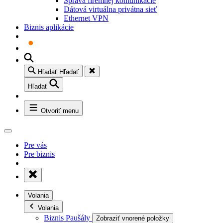
Správa firemnej komunikácie
Dátová virtuálna privátna sieť
Ethernet VPN
Biznis aplikácie
Hľadať
Hľadať
Hľadať
Otvoriť menu
Pre vás
Pre biznis
Volania
Volania
Biznis Paušály
Zobraziť vnorené položky