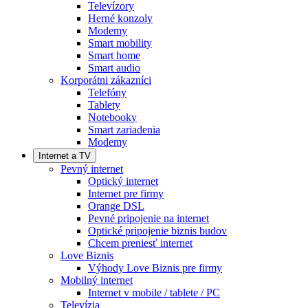
Televízory
Herné konzoly
Modemy
Smart mobility
Smart home
Smart audio
Korporátni zákazníci
Telefóny
Tablety
Notebooky
Smart zariadenia
Modemy
Internet a TV
Pevný internet
Optický internet
Internet pre firmy
Orange DSL
Pevné pripojenie na internet
Optické pripojenie biznis budov
Chcem preniesť internet
Love Biznis
Výhody Love Biznis pre firmy
Mobilný internet
Internet v mobile / tablete / PC
Televízia