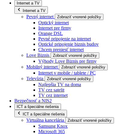
Internet a TV
Internet a TV
Pevný internet
Zobraziť vnorené položky
Optický internet
Internet pre firmy
Orange DSL
Pevné pripojenie na internet
Optické pripojenie biznis budov
Chcem preniesť internet
Love Biznis
Zobraziť vnorené položky
Výhody Love Biznis pre firmy
Mobilný internet
Zobraziť vnorené položky
Internet v mobile / tablete / PC
Televízia
Zobraziť vnorené položky
Najlepšia TV na doma
TV cez satelit
TV cez internet
Bezpečnosť a NIS2
ICT a špeciálne riešenia
ICT a špeciálne riešenia
Virtuálna kancelária
Zobraziť vnorené položky
Samsung Knox
Microsoft 365