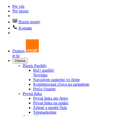
Pre vás
Pre biznis
Biznis trendy
Kontakt
Domov
je tu
Volania
Biznis Paušály
BiZ! paušály
Novinka
Navzájom zadarmo vo firme
Kombinovaná zľava na zariadenie
Prečo Orange
Pevná linka
Pevná linka pre firmy
Pevná linka na optike
Zelené a modré čísla
Telemarketing