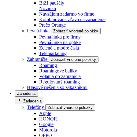
BiZ! paušály
Novinka
Navzájom zadarmo vo firme
Kombinovaná zľava na zariadenie
Prečo Orange
Pevná linka
Zobraziť vnorené položky
Pevná linka pre firmy
Pevná linka na optike
Zelené a modré čísla
Telemarketing
Zahraničie
Zobraziť vnorené položky
Roaming
Roamingové balíky
Volania do zahraničia
Regulovaný roaming
Hlasové riešenia so zákazníkmi
Zariadenia
Zariadenia
Telefóny
Zobraziť vnorené položky
Apple
HONOR
Google
Motorola
OPPO