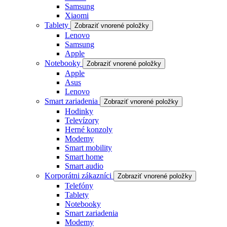
Samsung
Xiaomi
Tablety
Zobraziť vnorené položky
Lenovo
Samsung
Apple
Notebooky
Zobraziť vnorené položky
Apple
Asus
Lenovo
Smart zariadenia
Zobraziť vnorené položky
Hodinky
Televízory
Herné konzoly
Modemy
Smart mobility
Smart home
Smart audio
Korporátni zákazníci
Zobraziť vnorené položky
Telefóny
Tablety
Notebooky
Smart zariadenia
Modemy