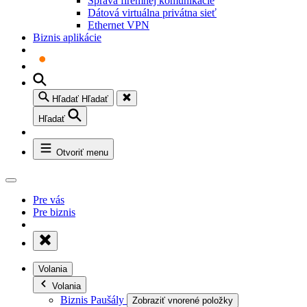
Správa firemnej komunikácie
Dátová virtuálna privátna sieť
Ethernet VPN
Biznis aplikácie
Hľadať
Hľadať
Hľadať
Otvoriť menu
Pre vás
Pre biznis
Volania
Volania
Biznis Paušály
Zobraziť vnorené položky