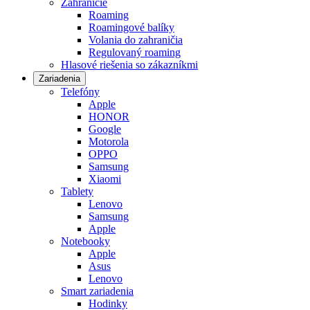
Zahraničie
Roaming
Roamingové balíky
Volania do zahraničia
Regulovaný roaming
Hlasové riešenia so zákazníkmi
Zariadenia
Telefóny
Apple
HONOR
Google
Motorola
OPPO
Samsung
Xiaomi
Tablety
Lenovo
Samsung
Apple
Notebooky
Apple
Asus
Lenovo
Smart zariadenia
Hodinky