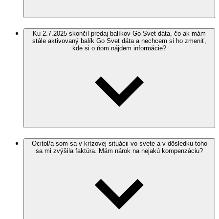
Ku 2.7.2025 skončil predaj balíkov Go Svet dáta, čo ak mám
stále aktivovaný balík Go Svet dáta a nechcem si ho zmeniť,
kde si o ňom nájdem informácie?
Ocitol/a som sa v krízovej situácii vo svete a v dôsledku toho
sa mi zvýšila faktúra. Mám nárok na nejakú kompenzáciu?