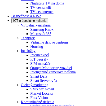
Najlepšia TV na doma
TV cez satelit
TV cez internet
Bezpečnosť a NIS2
ICT a špeciálne riešenia
Virtuálna kancelária
Samsung Knox
Microsoft 365
Techpark
Virtuálne dátové centrum
Housing
Iot služby
Internet vecí
IoT paušály
SIM manažér
Orange Monitoring vozidiel
Inteligentné kamerové riešenia
Smart Data
Smart Serverovňa
Cielený marketing
SMS cez e-mail
Market Locator
Flux Vision
Komunikačné riešenia