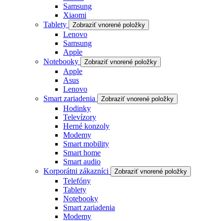
Samsung
Xiaomi
Tablety
Zobraziť vnorené položky
Lenovo
Samsung
Apple
Notebooky
Zobraziť vnorené položky
Apple
Asus
Lenovo
Smart zariadenia
Zobraziť vnorené položky
Hodinky
Televízory
Herné konzoly
Modemy
Smart mobility
Smart home
Smart audio
Korporátni zákazníci
Zobraziť vnorené položky
Telefóny
Tablety
Notebooky
Smart zariadenia
Modemy