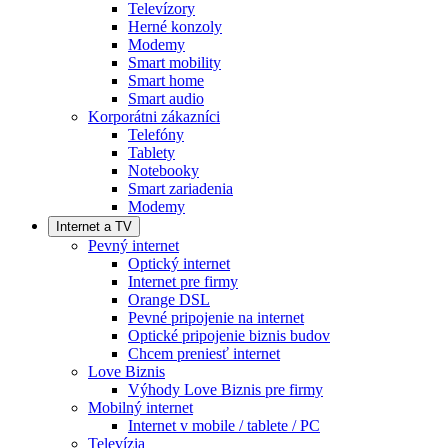
Televízory
Herné konzoly
Modemy
Smart mobility
Smart home
Smart audio
Korporátni zákazníci
Telefóny
Tablety
Notebooky
Smart zariadenia
Modemy
Internet a TV
Pevný internet
Optický internet
Internet pre firmy
Orange DSL
Pevné pripojenie na internet
Optické pripojenie biznis budov
Chcem preniesť internet
Love Biznis
Výhody Love Biznis pre firmy
Mobilný internet
Internet v mobile / tablete / PC
Televízia