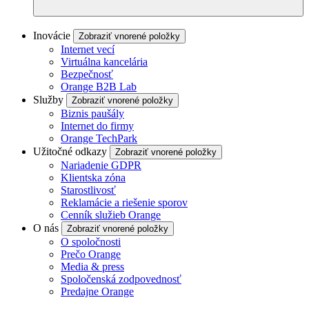
Inovácie
Zobraziť vnorené položky
Internet vecí
Virtuálna kancelária
Bezpečnosť
Orange B2B Lab
Služby
Zobraziť vnorené položky
Biznis paušály
Internet do firmy
Orange TechPark
Užitočné odkazy
Zobraziť vnorené položky
Nariadenie GDPR
Klientska zóna
Starostlivosť
Reklamácie a riešenie sporov
Cenník služieb Orange
O nás
Zobraziť vnorené položky
O spoločnosti
Prečo Orange
Media & press
Spoločenská zodpovednosť
Predajne Orange