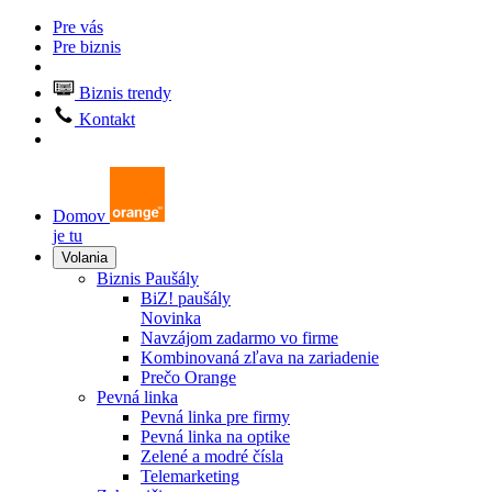
Pre vás
Pre biznis
Biznis trendy
Kontakt
Domov
je tu
Volania
Biznis Paušály
BiZ! paušály
Novinka
Navzájom zadarmo vo firme
Kombinovaná zľava na zariadenie
Prečo Orange
Pevná linka
Pevná linka pre firmy
Pevná linka na optike
Zelené a modré čísla
Telemarketing