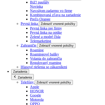
BiZ! paušály
Novinka
Navzájom zadarmo vo firme
Kombinovaná zľava na zariadenie
Prečo Orange
Pevná linka
Zobraziť vnorené položky
Pevná linka pre firmy
Pevná linka na optike
Zelené a modré čísla
Telemarketing
Zahraničie
Zobraziť vnorené položky
Roaming
Roamingové balíky
Volania do zahraničia
Regulovaný roaming
Hlasové riešenia so zákazníkmi
Zariadenia
Zariadenia
Telefóny
Zobraziť vnorené položky
Apple
HONOR
Google
Motorola
OPPO