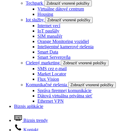
Techpark
Zobraziť vnorené položky
Virtuálne dátové centrum
Housing
Iot služby
Zobraziť vnorené položky
Internet vecí
IoT paušály
SIM manažér
Orange Monitoring vozidiel
Inteligentné kamerové riešenia
Smart Data
Smart Serverovňa
Cielený marketing
Zobraziť vnorené položky
SMS cez e-mail
Market Locator
Flux Vision
Komunikačné riešenia
Zobraziť vnorené položky
Správa firemnej komunikácie
Dátová virtuálna privátna sieť
Ethernet VPN
Biznis aplikácie
Biznis trendy
Kontakt