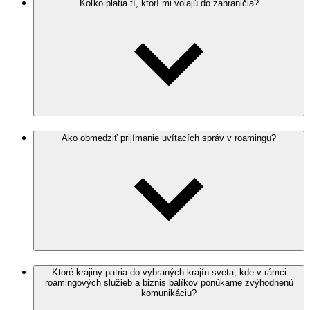
Koľko platia tí, ktorí mi volajú do zahraničia?
Ako obmedziť prijímanie uvítacích správ v roamingu?
Ktoré krajiny patria do vybraných krajín sveta, kde v rámci
roamingových služieb a biznis balíkov ponúkame zvýhodnenú
komunikáciu?