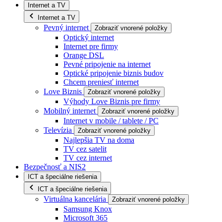
Internet a TV
Internet a TV
Pevný internet
Zobraziť vnorené položky
Optický internet
Internet pre firmy
Orange DSL
Pevné pripojenie na internet
Optické pripojenie biznis budov
Chcem preniesť internet
Love Biznis
Zobraziť vnorené položky
Výhody Love Biznis pre firmy
Mobilný internet
Zobraziť vnorené položky
Internet v mobile / tablete / PC
Televízia
Zobraziť vnorené položky
Najlepšia TV na doma
TV cez satelit
TV cez internet
Bezpečnosť a NIS2
ICT a špeciálne riešenia
ICT a špeciálne riešenia
Virtuálna kancelária
Zobraziť vnorené položky
Samsung Knox
Microsoft 365