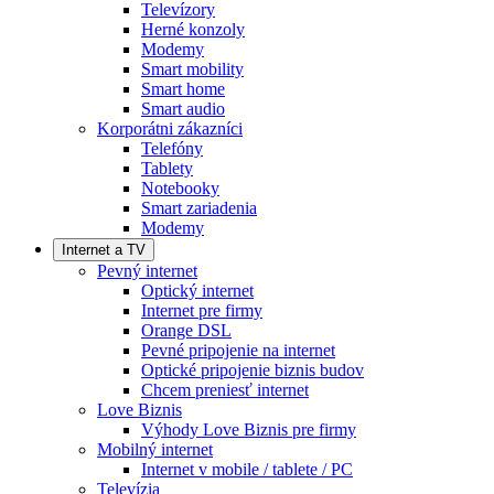
Televízory
Herné konzoly
Modemy
Smart mobility
Smart home
Smart audio
Korporátni zákazníci
Telefóny
Tablety
Notebooky
Smart zariadenia
Modemy
Internet a TV
Pevný internet
Optický internet
Internet pre firmy
Orange DSL
Pevné pripojenie na internet
Optické pripojenie biznis budov
Chcem preniesť internet
Love Biznis
Výhody Love Biznis pre firmy
Mobilný internet
Internet v mobile / tablete / PC
Televízia