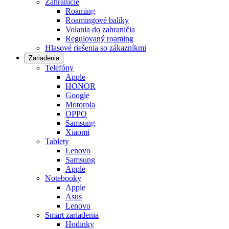
Zahraničie
Roaming
Roamingové balíky
Volania do zahraničia
Regulovaný roaming
Hlasové riešenia so zákazníkmi
Zariadenia
Telefóny
Apple
HONOR
Google
Motorola
OPPO
Samsung
Xiaomi
Tablety
Lenovo
Samsung
Apple
Notebooky
Apple
Asus
Lenovo
Smart zariadenia
Hodinky