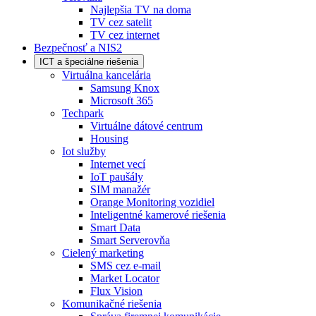
Najlepšia TV na doma
TV cez satelit
TV cez internet
Bezpečnosť a NIS2
ICT a špeciálne riešenia
Virtuálna kancelária
Samsung Knox
Microsoft 365
Techpark
Virtuálne dátové centrum
Housing
Iot služby
Internet vecí
IoT paušály
SIM manažér
Orange Monitoring vozidiel
Inteligentné kamerové riešenia
Smart Data
Smart Serverovňa
Cielený marketing
SMS cez e-mail
Market Locator
Flux Vision
Komunikačné riešenia