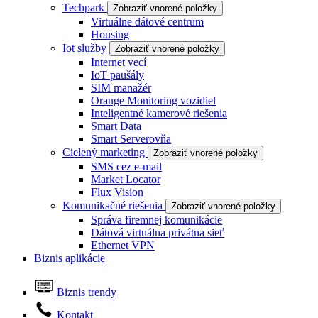
Techpark
Zobraziť vnorené položky
Virtuálne dátové centrum
Housing
Iot služby
Zobraziť vnorené položky
Internet vecí
IoT paušály
SIM manažér
Orange Monitoring vozidiel
Inteligentné kamerové riešenia
Smart Data
Smart Serverovňa
Cielený marketing
Zobraziť vnorené položky
SMS cez e-mail
Market Locator
Flux Vision
Komunikačné riešenia
Zobraziť vnorené položky
Správa firemnej komunikácie
Dátová virtuálna privátna sieť
Ethernet VPN
Biznis aplikácie
Biznis trendy
Kontakt