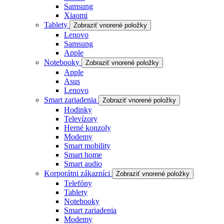
Samsung
Xiaomi
Tablety
Zobraziť vnorené položky
Lenovo
Samsung
Apple
Notebooky
Zobraziť vnorené položky
Apple
Asus
Lenovo
Smart zariadenia
Zobraziť vnorené položky
Hodinky
Televízory
Herné konzoly
Modemy
Smart mobility
Smart home
Smart audio
Korporátni zákazníci
Zobraziť vnorené položky
Telefóny
Tablety
Notebooky
Smart zariadenia
Modemy