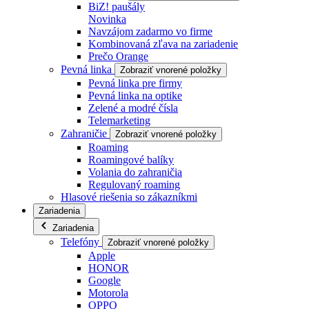
BiZ! paušály
Novinka
Navzájom zadarmo vo firme
Kombinovaná zľava na zariadenie
Prečo Orange
Pevná linka
Zobraziť vnorené položky
Pevná linka pre firmy
Pevná linka na optike
Zelené a modré čísla
Telemarketing
Zahraničie
Zobraziť vnorené položky
Roaming
Roamingové balíky
Volania do zahraničia
Regulovaný roaming
Hlasové riešenia so zákazníkmi
Zariadenia
Zariadenia
Telefóny
Zobraziť vnorené položky
Apple
HONOR
Google
Motorola
OPPO