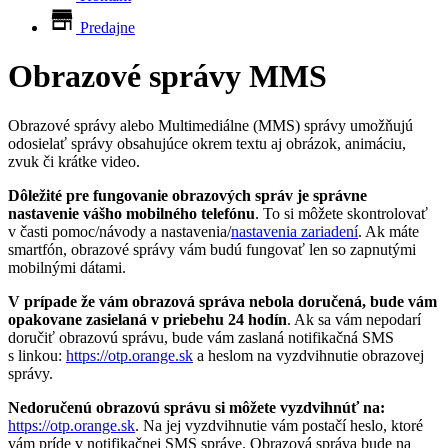
Predajne
Obrazové správy MMS
Obrazové správy alebo Multimediálne (MMS) správy umožňujú
odosielať správy obsahujúce okrem textu aj obrázok, animáciu,
zvuk či krátke video.
Dôležité pre fungovanie obrazových správ je správne
nastavenie vášho mobilného telefónu
. To si môžete skontrolovať
v časti pomoc/návody a nastavenia/
nastavenia zariadení
. Ak máte
smartfón, obrazové správy vám budú fungovať len so zapnutými
mobilnými dátami.
V prípade že vám obrazová správa nebola doručená, bude vám
opakovane zasielaná v priebehu 24 hodín
. Ak sa vám nepodarí
doručiť obrazovú správu, bude vám zaslaná notifikačná SMS
s linkou:
https://otp.orange.sk
a heslom na vyzdvihnutie obrazovej
správy.
Nedoručenú obrazovú správu si môžete vyzdvihnúť na:
https://otp.orange.sk
. Na jej vyzdvihnutie vám postačí heslo, ktoré
vám príde v notifikačnej SMS správe. Obrazová správa bude na