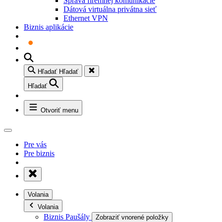
Správa firemnej komunikácie
Dátová virtuálna privátna sieť
Ethernet VPN
Biznis aplikácie
Hľadať
Hľadať
Hľadať
Otvoriť menu
Pre vás
Pre biznis
Volania
Volania
Biznis Paušály
Zobraziť vnorené položky