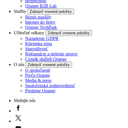
Bezpečnosť
Orange B2B Lab
Služby
Zobraziť vnorené položky
Biznis paušály
Internet do firmy
Orange TechPark
Užitočné odkazy
Zobraziť vnorené položky
Nariadenie GDPR
Klientska zóna
Starostlivosť
Reklamácie a riešenie sporov
Cenník služieb Orange
O nás
Zobraziť vnorené položky
O spoločnosti
Prečo Orange
Media & press
Spoločenská zodpovednosť
Predajne Orange
Sledujte nás