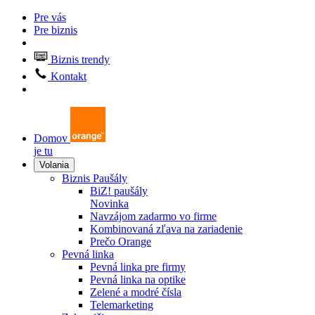
Pre vás
Pre biznis
Biznis trendy
Kontakt
Domov
je tu
Volania
Biznis Paušály
BiZ! paušály
Novinka
Navzájom zadarmo vo firme
Kombinovaná zľava na zariadenie
Prečo Orange
Pevná linka
Pevná linka pre firmy
Pevná linka na optike
Zelené a modré čísla
Telemarketing