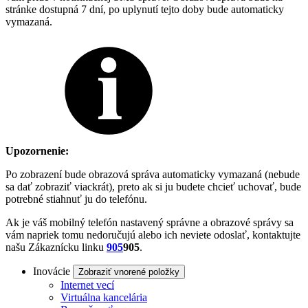
stránke dostupná 7 dní, po uplynutí tejto doby bude automaticky
vymazaná.
Upozornenie:
Po zobrazení bude obrazová správa automaticky vymazaná (nebude
sa dať zobraziť viackrát), preto ak si ju budete chcieť uchovať, bude
potrebné stiahnuť ju do telefónu.
Ak je váš mobilný telefón nastavený správne a obrazové správy sa
vám napriek tomu nedoručujú alebo ich neviete odoslať, kontaktujte
našu Zákaznícku linku
905
905
.
Inovácie
Zobraziť vnorené položky
Internet vecí
Virtuálna kancelária