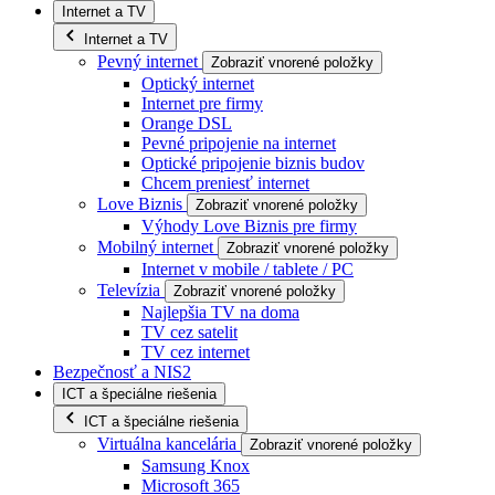
Internet a TV
Internet a TV
Pevný internet
Zobraziť vnorené položky
Optický internet
Internet pre firmy
Orange DSL
Pevné pripojenie na internet
Optické pripojenie biznis budov
Chcem preniesť internet
Love Biznis
Zobraziť vnorené položky
Výhody Love Biznis pre firmy
Mobilný internet
Zobraziť vnorené položky
Internet v mobile / tablete / PC
Televízia
Zobraziť vnorené položky
Najlepšia TV na doma
TV cez satelit
TV cez internet
Bezpečnosť a NIS2
ICT a špeciálne riešenia
ICT a špeciálne riešenia
Virtuálna kancelária
Zobraziť vnorené položky
Samsung Knox
Microsoft 365