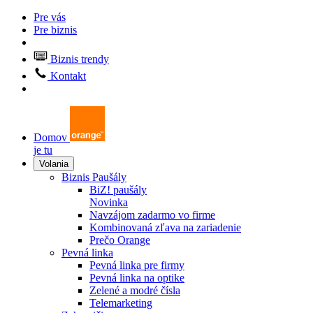
Pre vás
Pre biznis
Biznis trendy
Kontakt
Domov
je tu
Volania
Biznis Paušály
BiZ! paušály
Novinka
Navzájom zadarmo vo firme
Kombinovaná zľava na zariadenie
Prečo Orange
Pevná linka
Pevná linka pre firmy
Pevná linka na optike
Zelené a modré čísla
Telemarketing