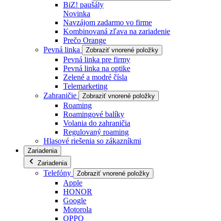
BiZ! paušály
Novinka
Navzájom zadarmo vo firme
Kombinovaná zľava na zariadenie
Prečo Orange
Pevná linka
Zobraziť vnorené položky
Pevná linka pre firmy
Pevná linka na optike
Zelené a modré čísla
Telemarketing
Zahraničie
Zobraziť vnorené položky
Roaming
Roamingové balíky
Volania do zahraničia
Regulovaný roaming
Hlasové riešenia so zákazníkmi
Zariadenia
Zariadenia
Telefóny
Zobraziť vnorené položky
Apple
HONOR
Google
Motorola
OPPO