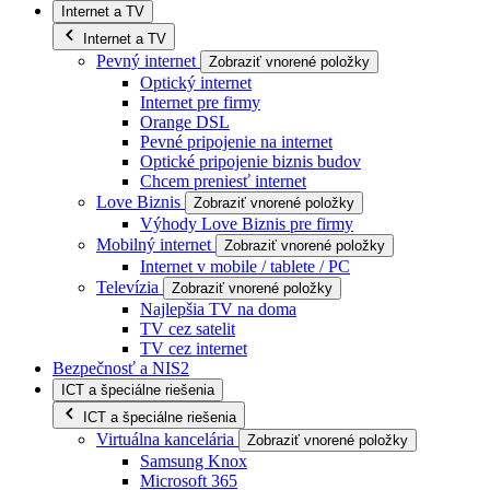
Internet a TV
Internet a TV
Pevný internet
Zobraziť vnorené položky
Optický internet
Internet pre firmy
Orange DSL
Pevné pripojenie na internet
Optické pripojenie biznis budov
Chcem preniesť internet
Love Biznis
Zobraziť vnorené položky
Výhody Love Biznis pre firmy
Mobilný internet
Zobraziť vnorené položky
Internet v mobile / tablete / PC
Televízia
Zobraziť vnorené položky
Najlepšia TV na doma
TV cez satelit
TV cez internet
Bezpečnosť a NIS2
ICT a špeciálne riešenia
ICT a špeciálne riešenia
Virtuálna kancelária
Zobraziť vnorené položky
Samsung Knox
Microsoft 365