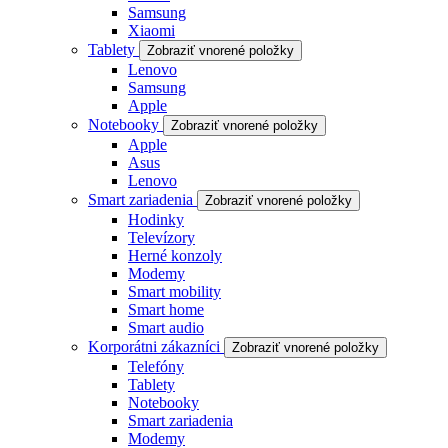
Samsung
Xiaomi
Tablety
Zobraziť vnorené položky
Lenovo
Samsung
Apple
Notebooky
Zobraziť vnorené položky
Apple
Asus
Lenovo
Smart zariadenia
Zobraziť vnorené položky
Hodinky
Televízory
Herné konzoly
Modemy
Smart mobility
Smart home
Smart audio
Korporátni zákazníci
Zobraziť vnorené položky
Telefóny
Tablety
Notebooky
Smart zariadenia
Modemy