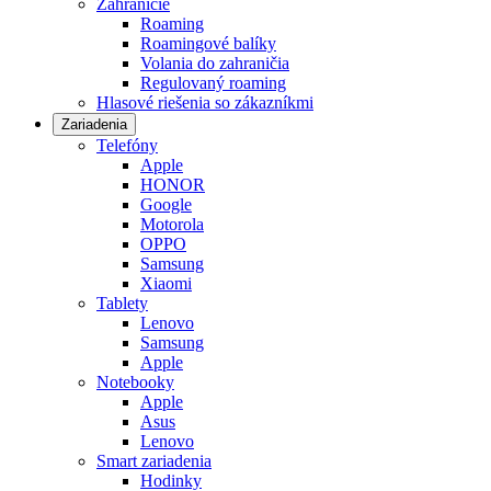
Zahraničie
Roaming
Roamingové balíky
Volania do zahraničia
Regulovaný roaming
Hlasové riešenia so zákazníkmi
Zariadenia
Telefóny
Apple
HONOR
Google
Motorola
OPPO
Samsung
Xiaomi
Tablety
Lenovo
Samsung
Apple
Notebooky
Apple
Asus
Lenovo
Smart zariadenia
Hodinky