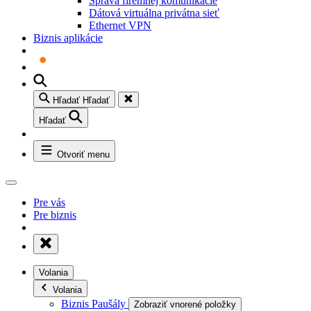
Správa firemnej komunikácie
Dátová virtuálna privátna sieť
Ethernet VPN
Biznis aplikácie
Hľadať
Hľadať
Hľadať
Otvoriť menu
Pre vás
Pre biznis
Volania
Volania
Biznis Paušály
Zobraziť vnorené položky