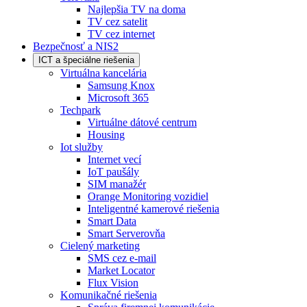
Najlepšia TV na doma
TV cez satelit
TV cez internet
Bezpečnosť a NIS2
ICT a špeciálne riešenia
Virtuálna kancelária
Samsung Knox
Microsoft 365
Techpark
Virtuálne dátové centrum
Housing
Iot služby
Internet vecí
IoT paušály
SIM manažér
Orange Monitoring vozidiel
Inteligentné kamerové riešenia
Smart Data
Smart Serverovňa
Cielený marketing
SMS cez e-mail
Market Locator
Flux Vision
Komunikačné riešenia