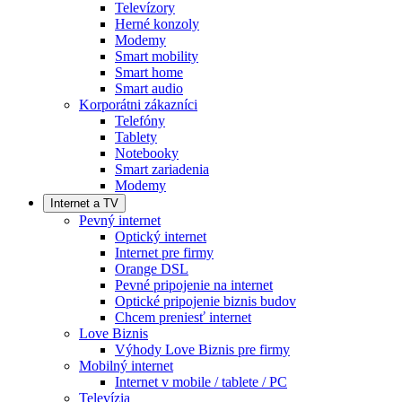
Televízory
Herné konzoly
Modemy
Smart mobility
Smart home
Smart audio
Korporátni zákazníci
Telefóny
Tablety
Notebooky
Smart zariadenia
Modemy
Internet a TV
Pevný internet
Optický internet
Internet pre firmy
Orange DSL
Pevné pripojenie na internet
Optické pripojenie biznis budov
Chcem preniesť internet
Love Biznis
Výhody Love Biznis pre firmy
Mobilný internet
Internet v mobile / tablete / PC
Televízia