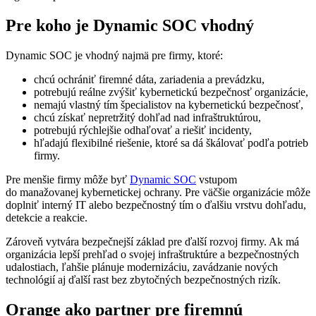
Pre koho je Dynamic SOC vhodný
Dynamic SOC je vhodný najmä pre firmy, ktoré:
chcú ochrániť firemné dáta, zariadenia a prevádzku,
potrebujú reálne zvýšiť kybernetickú bezpečnosť organizácie,
nemajú vlastný tím špecialistov na kybernetickú bezpečnosť,
chcú získať nepretržitý dohľad nad infraštruktúrou,
potrebujú rýchlejšie odhaľovať a riešiť incidenty,
hľadajú flexibilné riešenie, ktoré sa dá škálovať podľa potrieb
firmy.
Pre menšie firmy môže byť
Dynamic SOC
vstupom
do manažovanej kybernetickej ochrany. Pre väčšie organizácie môže
doplniť interný IT alebo bezpečnostný tím o ďalšiu vrstvu dohľadu,
detekcie a reakcie.
Zároveň vytvára bezpečnejší základ pre ďalší rozvoj firmy. Ak má
organizácia lepší prehľad o svojej infraštruktúre a bezpečnostných
udalostiach, ľahšie plánuje modernizáciu, zavádzanie nových
technológií aj ďalší rast bez zbytočných bezpečnostných rizík.
Orange ako partner pre firemnú