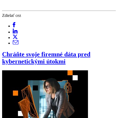
Zdielať cez
Chráňte svoje firemné dáta pred
kybernetickými útokmi