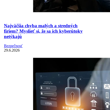
Najväčšia chyba malých a stredných
firiem? Myslieť si, že sa ich kyberútoky
netýkajú
Bezpečnosť
29.6.2026