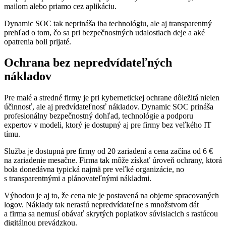
mailom alebo priamo cez aplikáciu.
Dynamic SOC tak neprináša iba technológiu, ale aj transparentný
prehľad o tom, čo sa pri bezpečnostných udalostiach deje a aké
opatrenia boli prijaté.
Ochrana bez nepredvídateľných
nákladov
Pre malé a stredné firmy je pri kybernetickej ochrane dôležitá nielen
účinnosť, ale aj predvídateľnosť nákladov. Dynamic SOC prináša
profesionálny bezpečnostný dohľad, technológie a podporu
expertov v modeli, ktorý je dostupný aj pre firmy bez veľkého IT
tímu.
Služba je dostupná pre firmy od 20 zariadení a cena začína od 6 €
na zariadenie mesačne. Firma tak môže získať úroveň ochrany, ktorá
bola donedávna typická najmä pre veľké organizácie, no
s transparentnými a plánovateľnými nákladmi.
Výhodou je aj to, že cena nie je postavená na objeme spracovaných
logov. Náklady tak nerastú nepredvídateľne s množstvom dát
a firma sa nemusí obávať skrytých poplatkov súvisiacich s rastúcou
digitálnou prevádzkou.