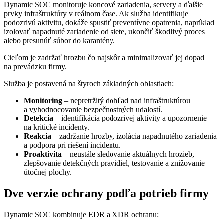
Dynamic SOC monitoruje koncové zariadenia, servery a ďalšie
prvky infraštruktúry v reálnom čase. Ak služba identifikuje
podozrivú aktivitu, dokáže spustiť preventívne opatrenia, napríklad
izolovať napadnuté zariadenie od siete, ukončiť škodlivý proces
alebo presunúť súbor do karantény.
Cieľom je zadržať hrozbu čo najskôr a minimalizovať jej dopad
na prevádzku firmy.
Služba je postavená na štyroch základných oblastiach:
Monitoring
– nepretržitý dohľad nad infraštruktúrou
a vyhodnocovanie bezpečnostných udalostí.
Detekcia
– identifikácia podozrivej aktivity a upozornenie
na kritické incidenty.
Reakcia
– zadržanie hrozby, izolácia napadnutého zariadenia
a podpora pri riešení incidentu.
Proaktivita
– neustále sledovanie aktuálnych hrozieb,
zlepšovanie detekčných pravidiel, testovanie a znižovanie
útočnej plochy.
Dve verzie ochrany podľa potrieb firmy
Dynamic SOC kombinuje EDR a XDR ochranu: