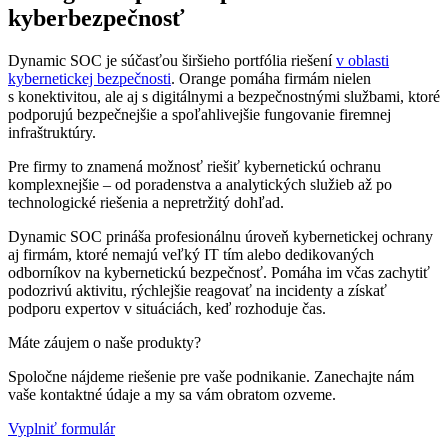
kyberbezpečnosť
Dynamic SOC je súčasťou širšieho portfólia riešení
v oblasti
kybernetickej bezpečnosti
. Orange pomáha firmám nielen
s konektivitou, ale aj s digitálnymi a bezpečnostnými službami, ktoré
podporujú bezpečnejšie a spoľahlivejšie fungovanie firemnej
infraštruktúry.
Pre firmy to znamená možnosť riešiť kybernetickú ochranu
komplexnejšie – od poradenstva a analytických služieb až po
technologické riešenia a nepretržitý dohľad.
Dynamic SOC prináša profesionálnu úroveň kybernetickej ochrany
aj firmám, ktoré nemajú veľký IT tím alebo dedikovaných
odborníkov na kybernetickú bezpečnosť. Pomáha im včas zachytiť
podozrivú aktivitu, rýchlejšie reagovať na incidenty a získať
podporu expertov v situáciách, keď rozhoduje čas.
Máte záujem o naše produkty?
Spoločne nájdeme riešenie pre vaše podnikanie. Zanechajte nám
vaše kontaktné údaje a my sa vám obratom ozveme.
Vyplniť formulár