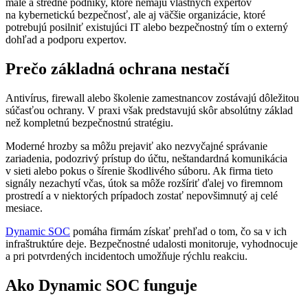
malé a stredné podniky, ktoré nemajú vlastných expertov
na kybernetickú bezpečnosť, ale aj väčšie organizácie, ktoré
potrebujú posilniť existujúci IT alebo bezpečnostný tím o externý
dohľad a podporu expertov.
Prečo základná ochrana nestačí
Antivírus, firewall alebo školenie zamestnancov zostávajú dôležitou
súčasťou ochrany. V praxi však predstavujú skôr absolútny základ
než kompletnú bezpečnostnú stratégiu.
Moderné hrozby sa môžu prejaviť ako nezvyčajné správanie
zariadenia, podozrivý prístup do účtu, neštandardná komunikácia
v sieti alebo pokus o šírenie škodlivého súboru. Ak firma tieto
signály nezachytí včas, útok sa môže rozšíriť ďalej vo firemnom
prostredí a v niektorých prípadoch zostať nepovšimnutý aj celé
mesiace.
Dynamic SOC
pomáha firmám získať prehľad o tom, čo sa v ich
infraštruktúre deje. Bezpečnostné udalosti monitoruje, vyhodnocuje
a pri potvrdených incidentoch umožňuje rýchlu reakciu.
Ako Dynamic SOC funguje