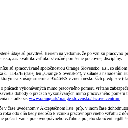
dené údaje sú pravdivé. Beriem na vedomie, že po vzniku pracovno-pr
nsko, a.s. kvalifikovať ako závažné porušenie pracovnej disciplíny.
íku sú spracovávané spoločnosťou Orange Slovensko, a.s., so sídlom 
ožka č.: 1142/B (ďalej len „Orange Slovensko“), v súlade s nariadení
torým sa zrušuje smernica 95/46/ES v znení neskorších predpisov (ďal
 o prácach vykonávaných mimo pracovného pomeru vrátane zabezpečeni
vretia dohody o prácach vykonávaných mimo pracovaného pomeru tiež pr
denia na odkaze:
www.orange.sk/orange-slovensko/tlacove-centrum
skôr v čase uvedenom v Akceptačnom liste, príp. v inom čase dohodnu
ho roka odo dňa kedy nedošlo k vzniku pracovnoprávneho vzťahu z dô
 počas trvania pracovnoprávneho vzťahu a po jeho skončení najdlhšie