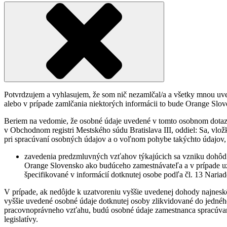
Potvrdzujem a vyhlasujem, že som nič nezamlčal/a a všetky mnou uve
alebo v prípade zamlčania niektorých informácii to bude Orange Slove
Beriem na vedomie, že osobné údaje uvedené v tomto osobnom dotazn
v Obchodnom registri Mestského súdu Bratislava III, oddiel: Sa, vl
pri spracúvaní osobných údajov a o voľnom pohybe takýchto údajov, k
zavedenia predzmluvných vzťahov týkajúcich sa vzniku dohôd
Orange Slovensko ako budúceho zamestnávateľa a v prípade uza
špecifikované v informácií dotknutej osobe podľa čl. 13 Naria
V prípade, ak nedôjde k uzatvoreniu vyššie uvedenej dohody najne
vyššie uvedené osobné údaje dotknutej osoby zlikvidované do jedné
pracovnoprávneho vzťahu, budú osobné údaje zamestnanca spracúvané
legislatívy.