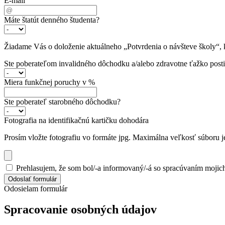
E-mail
Máte štatút denného študenta?
Žiadame Vás o doloženie aktuálneho „Potvrdenia o návšteve školy“, k
Ste poberateľom invalidného dôchodku a/alebo zdravotne ťažko post
Miera funkčnej poruchy v %
Ste poberateľ starobného dôchodku?
Fotografia na identifikačnú kartičku dohodára
Prosím vložte fotografiu vo formáte jpg. Maximálna veľkosť súboru 
Prehlasujem, že som bol/-a informovaný/-á so spracúvaním moj
Odoslať formulár
Odosielam formulár
Spracovanie osobných údajov