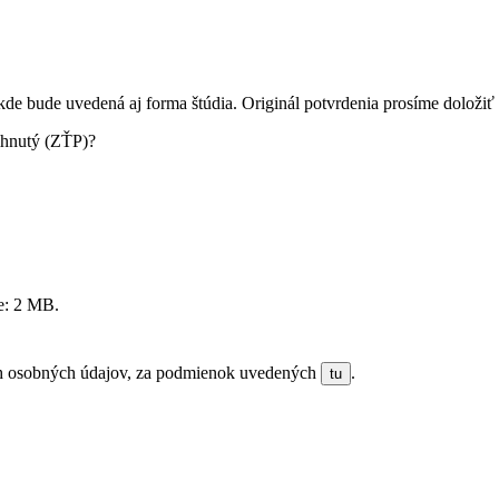
de bude uvedená aj forma štúdia. Originál potvrdenia prosíme doložiť
ihnutý (ZŤP)?
je: 2 MB.
ich osobných údajov, za podmienok uvedených
.
tu