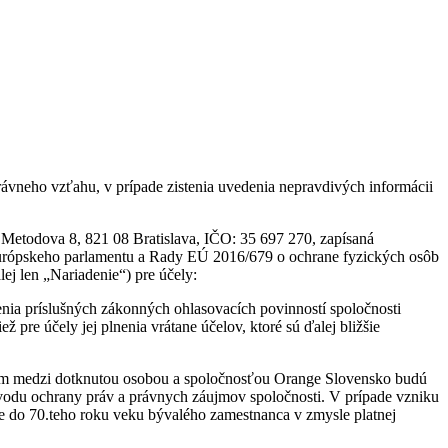
ávneho vzťahu, v prípade zistenia uvedenia nepravdivých informácii
Metodova 8, 821 08 Bratislava, IČO: 35 697 270, zapísaná
m Európskeho parlamentu a Rady EÚ 2016/679 o ochrane fyzických osôb
ej len „Nariadenie“) pre účely:
a príslušných zákonných ohlasovacích povinností spoločnosti
e účely jej plnenia vrátane účelov, ktoré sú ďalej bližšie
tom medzi dotknutou osobou a spoločnosťou Orange Slovensko budú
vodu ochrany práv a právnych záujmov spoločnosti. V prípade vzniku
 do 70.teho roku veku bývalého zamestnanca v zmysle platnej